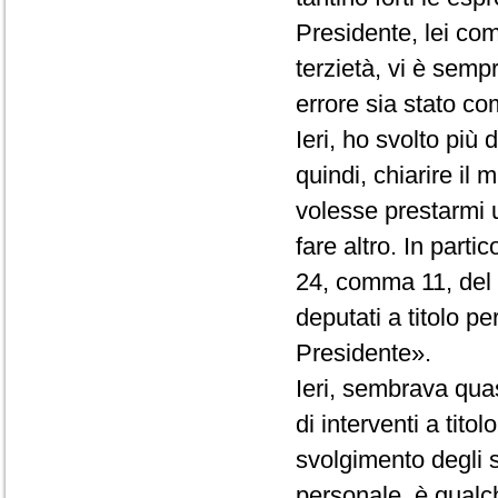
Presidente, lei co
terzietà, vi è semp
errore sia stato com
Ieri, ho svolto più
quindi, chiarire il
volesse prestarmi 
fare altro. In partic
24, comma 11, del R
deputati a titolo p
Presidente».
Ieri, sembrava quas
di interventi a tito
svolgimento degli st
personale, è qualc