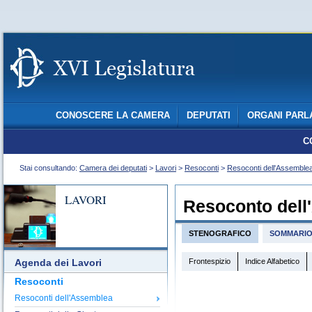
CONOSCERE LA CAMERA
DEPUTATI
ORGANI PARL
C
Stai consultando:
Camera dei deputati
>
Lavori
>
Resoconti
>
Resoconti dell'Assemble
LAVORI
Resoconto dell
STENOGRAFICO
SOMMARI
Frontespizio
Indice Alfabetico
Agenda dei Lavori
Resoconti
Resoconti dell'Assemblea