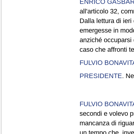
ENRICO GASBA
all'articolo 32, co
Dalla lettura di ier
emergesse in modo
anziché occuparsi d
caso che affronti t
FULVIO BONAVI
PRESIDENTE
. Ne
FULVIO BONAVI
secondi e volevo pr
mancanza di riguar
un tempo che, invec