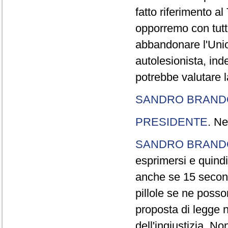
fatto riferimento a
opporremo con tutte
abbandonare l'Uni
autolesionista, ind
potrebbe valutare l
SANDRO BRANDO
PRESIDENTE
. Ne
SANDRO BRANDO
esprimersi e quindi
anche se 15 second
pillole se ne poss
proposta di legge n
dell'ingiustizia. No