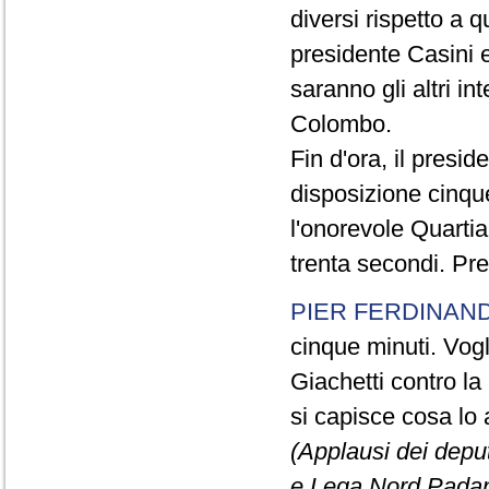
diversi rispetto a q
presidente Casini e
saranno gli altri in
Colombo.
Fin d'ora, il presi
disposizione cinque
l'onorevole Quartia
trenta secondi. Pre
PIER FERDINAND
cinque minuti. Vogli
Giachetti contro la
si capisce cosa lo 
(Applausi dei deput
e Lega Nord Padan