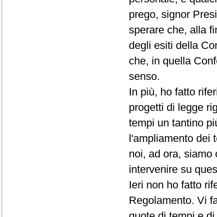
prego, signor Presi
sperare che, alla f
degli esiti della C
che, in quella Conf
senso.
In più, ho fatto rif
progetti di legge ri
tempi un tantino pi
l'ampliamento dei t
noi, ad ora, siamo 
intervenire su que
Ieri non ho fatto r
Regolamento. Vi fac
quote di tempi e d