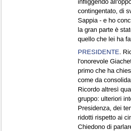
infliggendo all'opp
contingentato, di s
Sappia - e ho concl
la gran parte è sta
quello che lei ha fa
PRESIDENTE
. Ri
l'onorevole Giachet
primo che ha chiest
come da consolidat
Ricordo altresì qua
gruppo: ulteriori i
Presidenza, dei te
ridotti rispetto ai
Chiedono di parlare