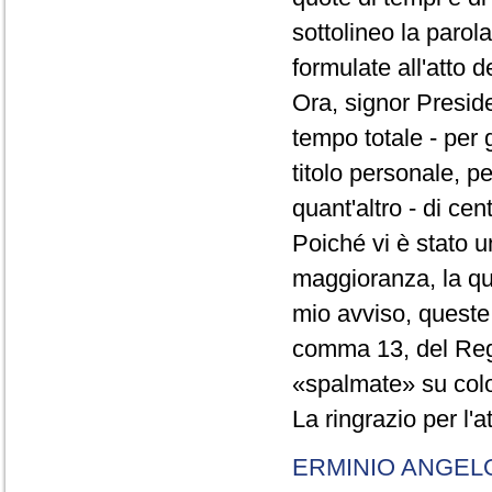
sottolineo la parol
formulate all'atto 
Ora, signor Presid
tempo totale - per g
titolo personale, p
quant'altro - di cen
Poiché vi è stato u
maggioranza, la qual
mio avviso, queste 
comma 13, del Re
«spalmate» su color
La ringrazio per l'
ERMINIO ANGEL