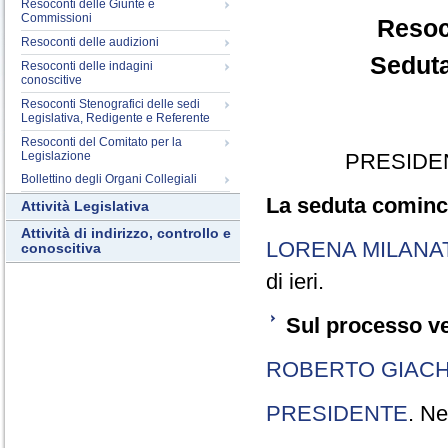
Resoconti delle Giunte e
Commissioni
Resoc
Resoconti delle audizioni
Seduta
Resoconti delle indagini
conoscitive
Resoconti Stenografici delle sedi
Legislativa, Redigente e Referente
Resoconti del Comitato per la
Legislazione
PRESIDE
Bollettino degli Organi Collegiali
La seduta cominci
Attività Legislativa
Attività di indirizzo, controllo e
LORENA MILANA
conoscitiva
di ieri.
Sul processo ve
ROBERTO GIACH
PRESIDENTE
. Ne