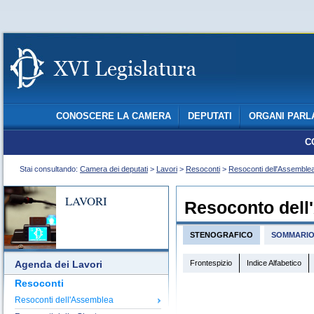
CONOSCERE LA CAMERA
DEPUTATI
ORGANI PARL
C
Stai consultando:
Camera dei deputati
>
Lavori
>
Resoconti
>
Resoconti dell'Assemble
LAVORI
Resoconto dell
STENOGRAFICO
SOMMARI
Frontespizio
Indice Alfabetico
Agenda dei Lavori
Resoconti
Resoconti dell'Assemblea