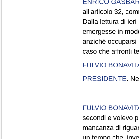
ENRICO GASBA
all'articolo 32, co
Dalla lettura di ier
emergesse in modo
anziché occuparsi d
caso che affronti t
FULVIO BONAVI
PRESIDENTE
. Ne
FULVIO BONAVI
secondi e volevo pr
mancanza di riguar
un tempo che, invec