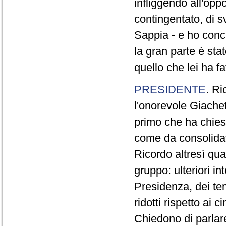
infliggendo all'opp
contingentato, di s
Sappia - e ho concl
la gran parte è sta
quello che lei ha fa
PRESIDENTE
. Ri
l'onorevole Giachet
primo che ha chiest
come da consolidat
Ricordo altresì qua
gruppo: ulteriori i
Presidenza, dei te
ridotti rispetto ai
Chiedono di parlare