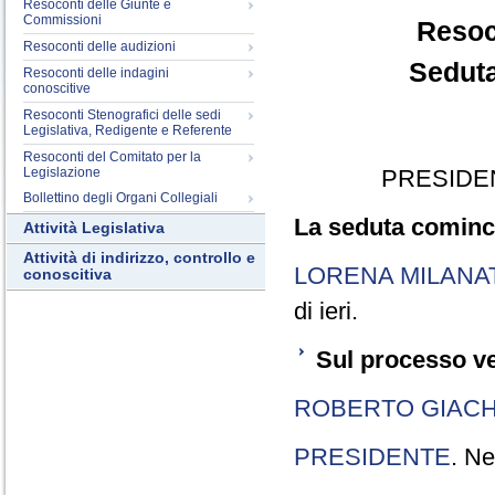
Resoconti delle Giunte e
Commissioni
Resoc
Resoconti delle audizioni
Seduta
Resoconti delle indagini
conoscitive
Resoconti Stenografici delle sedi
Legislativa, Redigente e Referente
Resoconti del Comitato per la
Legislazione
PRESIDE
Bollettino degli Organi Collegiali
La seduta cominci
Attività Legislativa
Attività di indirizzo, controllo e
LORENA MILANA
conoscitiva
di ieri.
Sul processo ve
ROBERTO GIACH
PRESIDENTE
. Ne