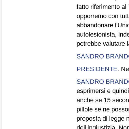
fatto riferimento a
opporremo con tutte
abbandonare l'Uni
autolesionista, ind
potrebbe valutare l
SANDRO BRANDO
PRESIDENTE
. Ne
SANDRO BRANDO
esprimersi e quindi
anche se 15 second
pillole se ne poss
proposta di legge n
dell'ingiustizia. No