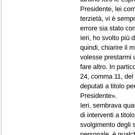
Presidente, lei co
terzietà, vi è semp
errore sia stato com
Ieri, ho svolto più
quindi, chiarire il
volesse prestarmi 
fare altro. In partic
24, comma 11, del R
deputati a titolo p
Presidente».
Ieri, sembrava quas
di interventi a tito
svolgimento degli st
personale, è qualc