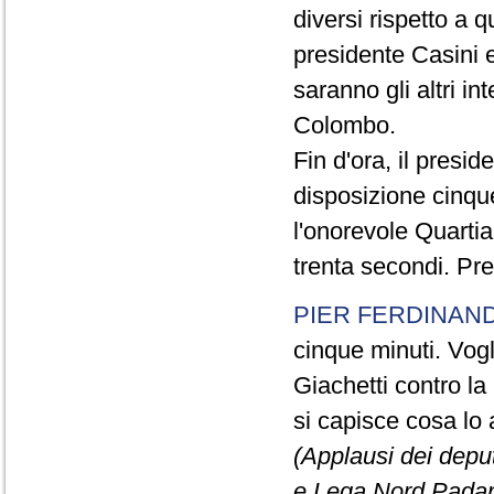
diversi rispetto a q
presidente Casini e
saranno gli altri in
Colombo.
Fin d'ora, il presi
disposizione cinque
l'onorevole Quartia
trenta secondi. Pre
PIER FERDINAND
cinque minuti. Vogli
Giachetti contro la
si capisce cosa lo 
(Applausi dei deput
e Lega Nord Padan