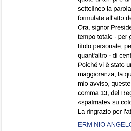
sottolineo la parol
formulate all'atto 
Ora, signor Presid
tempo totale - per g
titolo personale, p
quant'altro - di cen
Poiché vi è stato u
maggioranza, la qual
mio avviso, queste 
comma 13, del Re
«spalmate» su color
La ringrazio per l'
ERMINIO ANGEL