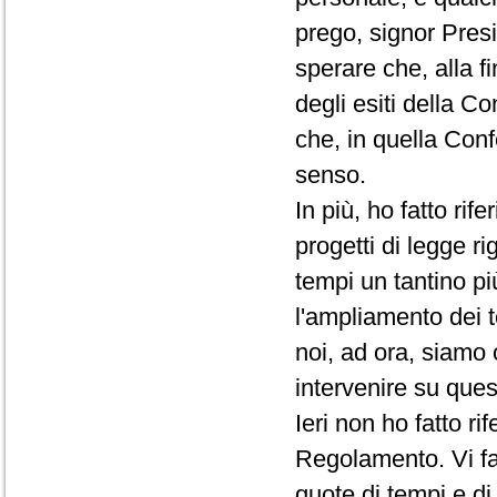
prego, signor Presi
sperare che, alla f
degli esiti della C
che, in quella Conf
senso.
In più, ho fatto rif
progetti di legge ri
tempi un tantino pi
l'ampliamento dei t
noi, ad ora, siamo 
intervenire su que
Ieri non ho fatto r
Regolamento. Vi fac
quote di tempi e d