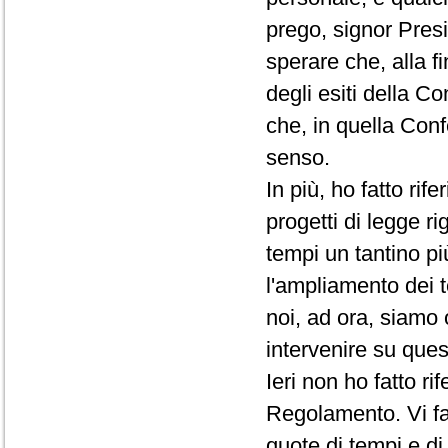
prego, signor Presi
sperare che, alla f
degli esiti della C
che, in quella Conf
senso.
In più, ho fatto rif
progetti di legge ri
tempi un tantino pi
l'ampliamento dei t
noi, ad ora, siamo 
intervenire su que
Ieri non ho fatto r
Regolamento. Vi fac
quote di tempi e d