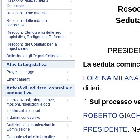
Resoconti delle Giunte e
Commissioni
Resoc
Resoconti delle audizioni
Seduta
Resoconti delle indagini
conoscitive
Resoconti Stenografici delle sedi
Legislativa, Redigente e Referente
Resoconti del Comitato per la
Legislazione
PRESIDE
Bollettino degli Organi Collegiali
La seduta cominci
Attività Legislativa
Progetti di legge
LORENA MILANA
Emendamenti
di ieri.
Attività di indirizzo, controllo e
conoscitiva
Interrogazioni, interpellanze,
Sul processo ve
mozioni, risoluzioni e odg
Ultimi atti presentati
ROBERTO GIACH
Indagini conoscitive
Audizioni e comunicazioni in
PRESIDENTE
. Ne
Commissione
Comunicazioni e informative