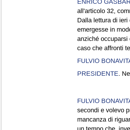
ENRICO GASBA
all'articolo 32, co
Dalla lettura di ier
emergesse in modo
anziché occuparsi d
caso che affronti t
FULVIO BONAVI
PRESIDENTE
. Ne
FULVIO BONAVI
secondi e volevo pr
mancanza di riguar
un tempo che, invec