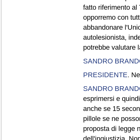
fatto riferimento a
opporremo con tutte
abbandonare l'Uni
autolesionista, ind
potrebbe valutare l
SANDRO BRANDO
PRESIDENTE
. Ne
SANDRO BRANDO
esprimersi e quindi
anche se 15 second
pillole se ne poss
proposta di legge n
dell'ingiustizia. No