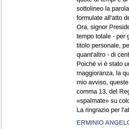
sottolineo la parol
formulate all'atto 
Ora, signor Presid
tempo totale - per g
titolo personale, p
quant'altro - di cen
Poiché vi è stato u
maggioranza, la qual
mio avviso, queste 
comma 13, del Re
«spalmate» su color
La ringrazio per l'
ERMINIO ANGEL