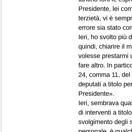
Presidente, lei co
terzietà, vi è semp
errore sia stato com
Ieri, ho svolto più
quindi, chiarire il
volesse prestarmi 
fare altro. In partic
24, comma 11, del R
deputati a titolo p
Presidente».
Ieri, sembrava quas
di interventi a tito
svolgimento degli st
personale, è qualc