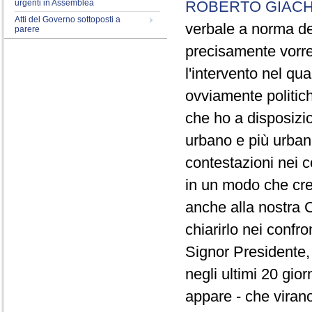
urgenti in Assemblea
ROBERTO GIACH
Atti del Governo sottoposti a
verbale a norma de
parere
precisamente vorrei
l'intervento nel qua
ovviamente politich
che ho a disposizio
urbano e più urbano 
contestazioni nei c
in un modo che cre
anche alla nostra 
chiarirlo nei confro
Signor Presidente, 
negli ultimi 20 gio
appare - che virano