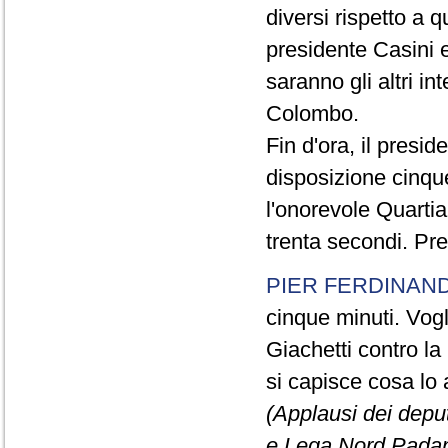
diversi rispetto a q
presidente Casini e
saranno gli altri in
Colombo.
Fin d'ora, il presi
disposizione cinque
l'onorevole Quartia
trenta secondi. Pre
PIER FERDINAND
cinque minuti. Vogli
Giachetti contro la
si capisce cosa lo 
(Applausi dei deput
e Lega Nord Padan