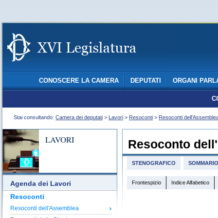
CONOSCERE LA CAMERA
DEPUTATI
ORGANI PARL
C
Stai consultando:
Camera dei deputati
>
Lavori
>
Resoconti
>
Resoconti dell'Assemble
LAVORI
Resoconto dell
STENOGRAFICO
SOMMARI
Frontespizio
Indice Alfabetico
Agenda dei Lavori
Resoconti
Resoconti dell'Assemblea