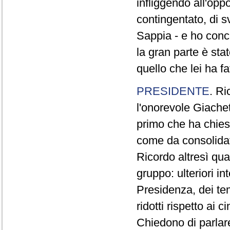
infliggendo all'opp
contingentato, di s
Sappia - e ho concl
la gran parte è sta
quello che lei ha fa
PRESIDENTE
. Ri
l'onorevole Giachet
primo che ha chiest
come da consolidat
Ricordo altresì qua
gruppo: ulteriori i
Presidenza, dei te
ridotti rispetto ai
Chiedono di parlare