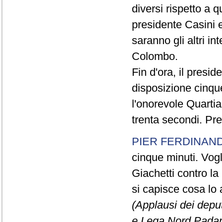
diversi rispetto a q
presidente Casini e
saranno gli altri in
Colombo.
Fin d'ora, il presi
disposizione cinque
l'onorevole Quartia
trenta secondi. Pre
PIER FERDINAND
cinque minuti. Vogli
Giachetti contro la
si capisce cosa lo 
(Applausi dei deput
e Lega Nord Padan