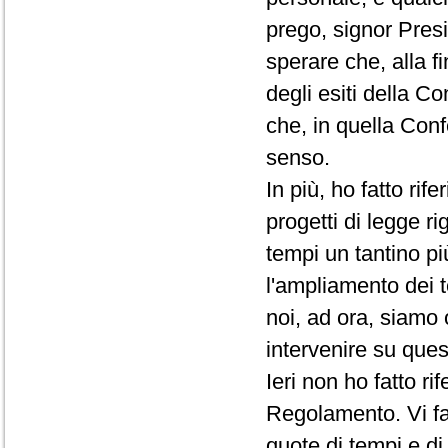
prego, signor Presi
sperare che, alla f
degli esiti della C
che, in quella Conf
senso.
In più, ho fatto rif
progetti di legge ri
tempi un tantino pi
l'ampliamento dei t
noi, ad ora, siamo 
intervenire su que
Ieri non ho fatto r
Regolamento. Vi fac
quote di tempi e d