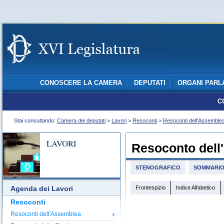
CONOSCERE LA CAMERA
DEPUTATI
ORGANI PARL
C
Stai consultando:
Camera dei deputati
>
Lavori
>
Resoconti
>
Resoconti dell'Assemble
LAVORI
Resoconto dell
STENOGRAFICO
SOMMARI
Frontespizio
Indice Alfabetico
Agenda dei Lavori
Resoconti
Resoconti dell'Assemblea