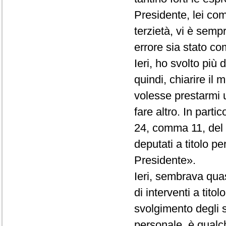
Presidente, lei co
terzietà, vi è semp
errore sia stato com
Ieri, ho svolto più
quindi, chiarire il
volesse prestarmi 
fare altro. In partic
24, comma 11, del R
deputati a titolo p
Presidente».
Ieri, sembrava quas
di interventi a tito
svolgimento degli st
personale, è qualc