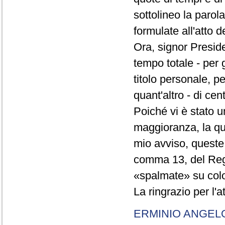
sottolineo la parol
formulate all'atto 
Ora, signor Presid
tempo totale - per g
titolo personale, p
quant'altro - di cen
Poiché vi è stato u
maggioranza, la qual
mio avviso, queste 
comma 13, del Re
«spalmate» su color
La ringrazio per l'
ERMINIO ANGEL