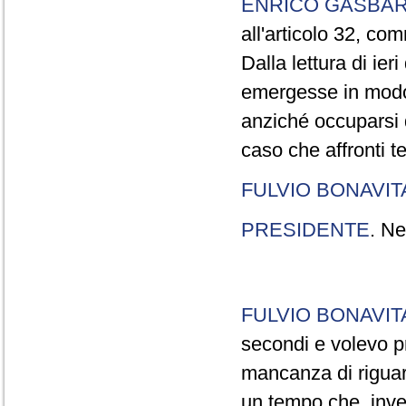
ENRICO GASBA
all'articolo 32, co
Dalla lettura di ier
emergesse in modo
anziché occuparsi d
caso che affronti t
FULVIO BONAVI
PRESIDENTE
. Ne
FULVIO BONAVI
secondi e volevo pr
mancanza di riguar
un tempo che, invec