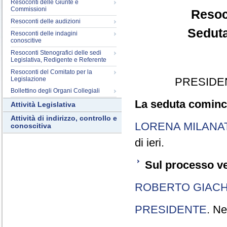
Resoconti delle Giunte e
Commissioni
Resoc
Resoconti delle audizioni
Seduta
Resoconti delle indagini
conoscitive
Resoconti Stenografici delle sedi
Legislativa, Redigente e Referente
Resoconti del Comitato per la
Legislazione
PRESIDE
Bollettino degli Organi Collegiali
La seduta cominci
Attività Legislativa
Attività di indirizzo, controllo e
LORENA MILANA
conoscitiva
di ieri.
Sul processo ve
ROBERTO GIACH
PRESIDENTE
. Ne