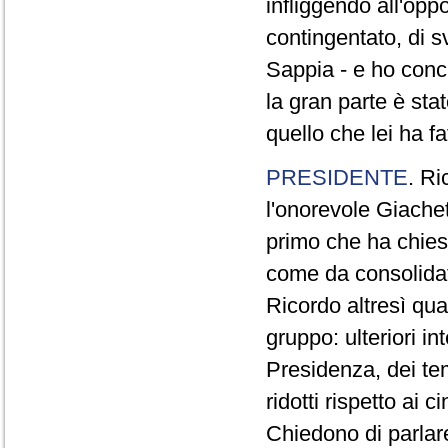
infliggendo all'opp
contingentato, di s
Sappia - e ho concl
la gran parte è sta
quello che lei ha fa
PRESIDENTE
. Ri
l'onorevole Giachet
primo che ha chiest
come da consolidat
Ricordo altresì qua
gruppo: ulteriori i
Presidenza, dei te
ridotti rispetto ai
Chiedono di parlare