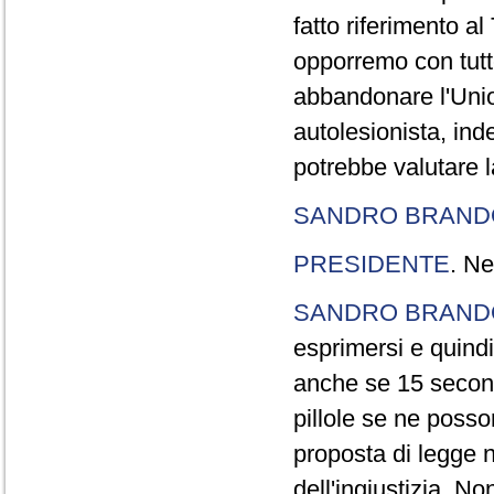
fatto riferimento a
opporremo con tutte
abbandonare l'Uni
autolesionista, ind
potrebbe valutare l
SANDRO BRANDO
PRESIDENTE
. Ne
SANDRO BRANDO
esprimersi e quindi
anche se 15 second
pillole se ne poss
proposta di legge n
dell'ingiustizia. No