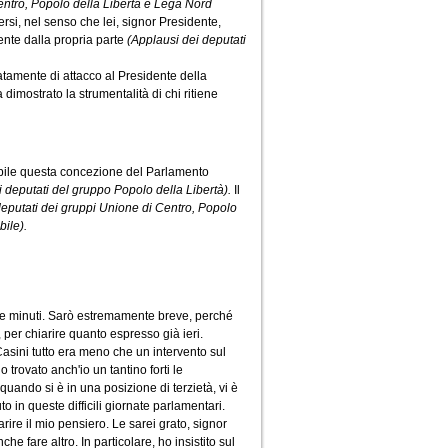
entro, Popolo della Libertà e Lega Nord
ersi, nel senso che lei, signor Presidente,
nte dalla propria parte
(Applausi dei deputati
atamente di attacco al Presidente della
imostrato la strumentalità di chi ritiene
pibile questa concezione del Parlamento
di deputati del gruppo Popolo della Libertà).
Il
deputati dei gruppi Unione di Centro, Popolo
bile).
nque minuti. Sarò estremamente breve, perché
 per chiarire quanto espresso già ieri.
 Casini tutto era meno che un intervento sul
 trovato anch'io un tantino forti le
quando si è in una posizione di terzietà, vi è
o in queste difficili giornate parlamentari.
arire il mio pensiero. Le sarei grato, signor
 fare altro. In particolare, ho insistito sul