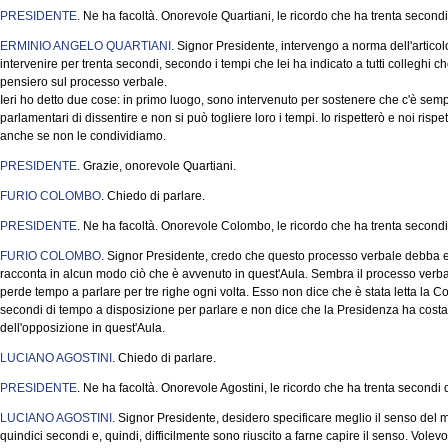
PRESIDENTE
. Ne ha facoltà. Onorevole Quartiani, le ricordo che ha trenta second
ERMINIO ANGELO QUARTIANI
. Signor Presidente, intervengo a norma dell'artic
intervenire per trenta secondi, secondo i tempi che lei ha indicato a tutti colleghi ch
pensiero sul processo verbale.
Ieri ho detto due cose: in primo luogo, sono intervenuto per sostenere che c'è sempre 
parlamentari di dissentire e non si può togliere loro i tempi. Io rispetterò e noi ri
anche se non le condividiamo.
PRESIDENTE
. Grazie, onorevole Quartiani.
FURIO COLOMBO
. Chiedo di parlare.
PRESIDENTE
. Ne ha facoltà. Onorevole Colombo, le ricordo che ha trenta secondi
FURIO COLOMBO
. Signor Presidente, credo che questo processo verbale debba 
racconta in alcun modo ciò che è avvenuto in quest'Aula. Sembra il processo verba
perde tempo a parlare per tre righe ogni volta. Esso non dice che è stata letta la 
secondi di tempo a disposizione per parlare e non dice che la Presidenza ha costan
dell'opposizione in quest'Aula.
LUCIANO AGOSTINI
. Chiedo di parlare.
PRESIDENTE
. Ne ha facoltà. Onorevole Agostini, le ricordo che ha trenta secondi
LUCIANO AGOSTINI
. Signor Presidente, desidero specificare meglio il senso del m
quindici secondi e, quindi, difficilmente sono riuscito a farne capire il senso. Volev