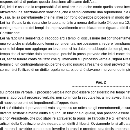
responsabilità di portare questa decisione all'esame dell'Aula.
Poi, lei si è assunto la responsabilità di avallare in qualche modo quella scena inv
attraverso una sanzione-non sanzione, che è semplicemente una reprimenda. Se ad
Russa, lei sa perfettamente che nei miei confronti dovrebbe procedere in modo div
Lei ha rifiutato la richiesta che le abbiamo fatto a norma dell'articolo 24, comma 12
contingentamento dei tempi da un provvedimento che chiaramente riguarda diritti di l
Costituzione.
Lei ha fatto una semi-finta di raddoppiarci i tempi di discussione del contingentam
una volta che si stabiliscono tempi contingentati, noi possiamo chiedere l'ampliamen
che se lei dopo non aggiunge un terzo, non ci ha dato un raddoppio dei tempi, ma, 
tempo che ci avrebbe dato comunque, perché la prassi prevede che lei ci conceda p
Lei, senza tenere conto del fatto che gli interventi sul processo verbale, signor P
termini di un contingentamento, perché quello riguarda l'esame di quel provvedime
consentirci l'utilizzo di un diritto regolamentare, perché stavamo intervenendo in pi
Pag. 2
sul processo verbale. Il processo verbale non può essere considerato nei tempi ristr
non si approva il processo verbale, non comincia la seduta e lei, a mio avviso, ha
di nuovo problemi ed impedimenti all'opposizione.
Lei si è rifiutato di prevedere il voto segreto su un articolo e gli emendamenti, ass
diventa sostanzialmente diritto e quindi, in funzione di quella, non possono essere
signor Presidente, che può stabilire attraverso la prassi se l'articolo 3 e gli emend
articoli della Costituzione che riguardano i diritti di libertà. Ovviamente lei si affida
di interessi, avrebbe certo potuto invertire la prassi e prendere una decisione respon