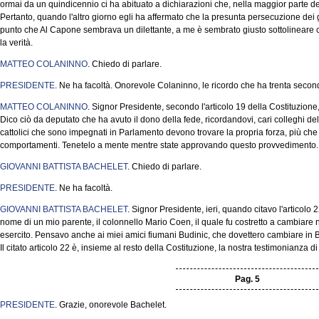
ormai da un quindicennio ci ha abituato a dichiarazioni che, nella maggior parte de
Pertanto, quando l'altro giorno egli ha affermato che la presunta persecuzione dei gi
punto che Al Capone sembrava un dilettante, a me è sembrato giusto sottolineare ch
la verità.
MATTEO COLANINNO
. Chiedo di parlare.
PRESIDENTE
. Ne ha facoltà. Onorevole Colaninno, le ricordo che ha trenta secon
MATTEO COLANINNO
. Signor Presidente, secondo l'articolo 19 della Costituzione, 
Dico ciò da deputato che ha avuto il dono della fede, ricordandovi, cari colleghi d
cattolici che sono impegnati in Parlamento devono trovare la propria forza, più che 
comportamenti. Tenetelo a mente mentre state approvando questo provvedimento.
GIOVANNI BATTISTA BACHELET
. Chiedo di parlare.
PRESIDENTE
. Ne ha facoltà.
GIOVANNI BATTISTA BACHELET
. Signor Presidente, ieri, quando citavo l'articolo 
nome di un mio parente, il colonnello Mario Coen, il quale fu costretto a cambiare
esercito. Pensavo anche ai miei amici fiumani Budinic, che dovettero cambiare in B
Il citato articolo 22 è, insieme al resto della Costituzione, la nostra testimonianza 
Pag. 5
PRESIDENTE
. Grazie, onorevole Bachelet.