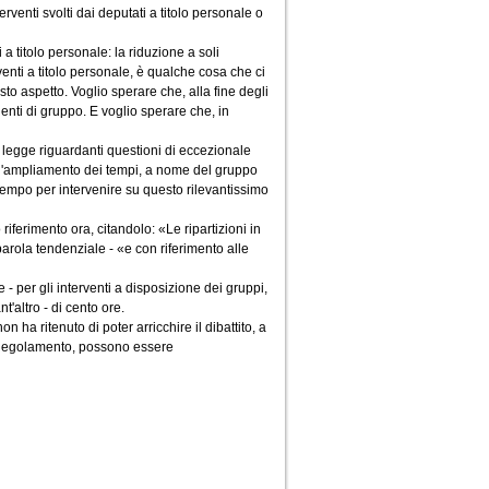
erventi svolti dai deputati a titolo personale o
a titolo personale: la riduzione a soli
venti a titolo personale, è qualche cosa che ci
to aspetto. Voglio sperare che, alla fine degli
denti di gruppo. E voglio sperare che, in
di legge riguardanti questioni di eccezionale
re l'ampliamento dei tempi, a nome del gruppo
i tempo per intervenire su questo rilevantissimo
riferimento ora, citandolo: «Le ripartizioni in
arola tendenziale - «e con riferimento alle
- per gli interventi a disposizione dei gruppi,
t'altro - di cento ore.
 ha ritenuto di poter arricchire il dibattito, a
l Regolamento, possono essere