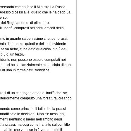
ereconda che ha fatto il Ministro La Russa
esso dicessi a lei quello che le ha detto La
erso.
, del Regolamento, di eliminare il
ibertà, compresi nei primi articoli della
ento in quanto sa benissimo che, per prassi,
to di un terzo, quindi è del tutto evidente
se va bene, ci ha dato qualcosa in più del
iù di un terzo.
residente non possono essere computati nei
nto, ci ha sostanzialmente minacciato di non
ù di uno in forma ostruzionistica
etti di un contingentamento, tant'è che, se
 ulteriormente compiuto una forzatura, creando
umendo come principio il fatto che la prassi
 modificate le decisioni. Non c'è nessuno,
amenti rientrino o meno nell'ambito degli
 alla prassi, ma così come ha fatto sul conflitto
sabile, che venisse in favore dei diritti