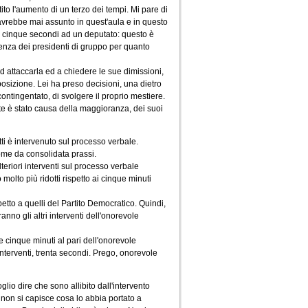
to l'aumento di un terzo dei tempi. Mi pare di
avrebbe mai assunto in quest'aula e in questo
in cinque secondi ad un deputato: questo è
renza dei presidenti di gruppo per quanto
d attaccarla ed a chiedere le sue dimissioni,
posizione. Lei ha preso decisioni, una dietro
contingentato, di svolgere il proprio mestiere.
rte è stato causa della maggioranza, dei suoi
tti è intervenuto sul processo verbale.
come da consolidata prassi.
teriori interventi sul processo verbale
olto più ridotti rispetto ai cinque minuti
etto a quelli del Partito Democratico. Quindi,
anno gli altri interventi dell'onorevole
e cinque minuti al pari dell'onorevole
interventi, trenta secondi. Prego, onorevole
glio dire che sono allibito dall'intervento
 non si capisce cosa lo abbia portato a