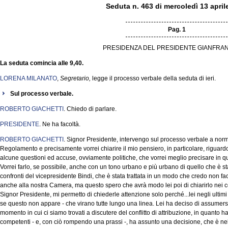
Seduta n. 463 di mercoledì 13 april
Pag. 1
PRESIDENZA DEL PRESIDENTE GIANFRAN
La seduta comincia alle 9,40.
LORENA MILANATO
,
Segretario,
legge il processo verbale della seduta di ieri.
Sul processo verbale.
ROBERTO GIACHETTI
. Chiedo di parlare.
PRESIDENTE
. Ne ha facoltà.
ROBERTO GIACHETTI
. Signor Presidente, intervengo sul processo verbale a norm
Regolamento e precisamente vorrei chiarire il mio pensiero, in particolare, riguardo l
alcune questioni ed accuse, ovviamente politiche, che vorrei meglio precisare in q
Vorrei farlo, se possibile, anche con un tono urbano e più urbano di quello che è stat
confronti del vicepresidente Bindi, che è stata trattata in un modo che credo non fa
anche alla nostra Camera, ma questo spero che avrà modo lei poi di chiarirlo nei co
Signor Presidente, mi permetto di chiederle attenzione solo perché...lei negli ultim
se questo non appare - che virano tutte lungo una linea. Lei ha deciso di assumers
momento in cui ci siamo trovati a discutere del conflitto di attribuzione, in quanto ha
competenti - e, con ciò rompendo una prassi -, ha assunto una decisione, che è nell