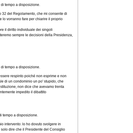
i di tempo a disposizione.
olo 32 del Regolamento, che mi consente di
e lo vorranno fare per chiarire il proprio
il diritto individuale dei singoli
spetteremo sempre le decisioni della Presidenza,
 di tempo a disposizione.
essere respinto poiché non esprime e non
le di un condominio un po' stupido, che
Costituzione, non dice che avevamo trenta
temente impedito il dibattito
 di tempo a disposizione.
io intervento: lo ho dovuto svolgere in
o solo dire che il Presidente del Consiglio