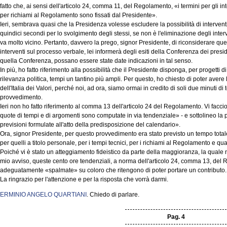
fatto che, ai sensi dell'articolo 24, comma 11, del Regolamento, «i termini per gli int
per richiami al Regolamento sono fissati dal Presidente».
Ieri, sembrava quasi che la Presidenza volesse escludere la possibilità di interventi 
quindici secondi per lo svolgimento degli stessi, se non è l'eliminazione degli inter
va molto vicino. Pertanto, davvero la prego, signor Presidente, di riconsiderare ques
interventi sul processo verbale, lei informerà degli esiti della Conferenza dei presi
quella Conferenza, possano essere state date indicazioni in tal senso.
In più, ho fatto riferimento alla possibilità che il Presidente disponga, per progetti 
rilevanza politica, tempi un tantino più ampli. Per questo, ho chiesto di poter ave
dell'Italia dei Valori, perché noi, ad ora, siamo ormai in credito di soli due minuti d
provvedimento.
Ieri non ho fatto riferimento al comma 13 dell'articolo 24 del Regolamento. Vi faccio 
quote di tempi e di argomenti sono computate in via tendenziale» - e sottolineo la p
previsioni formulate all'atto della predisposizione del calendario».
Ora, signor Presidente, per questo provvedimento era stato previsto un tempo totale 
per quelli a titolo personale, per i tempi tecnici, per i richiami al Regolamento e quan
Poiché vi è stato un atteggiamento fideistico da parte della maggioranza, la quale non
mio avviso, queste cento ore tendenziali, a norma dell'articolo 24, comma 13, de
adeguatamente «spalmate» su coloro che ritengono di poter portare un contributo.
La ringrazio per l'attenzione e per la risposta che vorrà darmi.
ERMINIO ANGELO QUARTIANI
. Chiedo di parlare.
Pag. 4