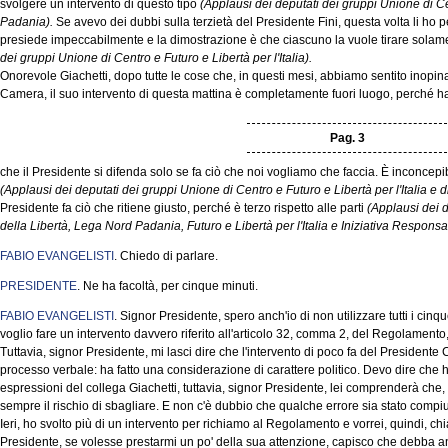
svolgere un intervento di questo tipo
(Applausi dei deputati dei gruppi Unione di C
Padania).
Se avevo dei dubbi sulla terzietà del Presidente Fini, questa volta li ho p
presiede impeccabilmente e la dimostrazione è che ciascuno la vuole tirare solame
dei gruppi Unione di Centro e Futuro e Libertà per l'Italia).
Onorevole Giachetti, dopo tutte le cose che, in questi mesi, abbiamo sentito inopin
Camera, il suo intervento di questa mattina è completamente fuori luogo, perché ha d
Pag. 3
che il Presidente si difenda solo se fa ciò che noi vogliamo che faccia. È inconce
(Applausi dei deputati dei gruppi Unione di Centro e Futuro e Libertà per l'Italia e 
Presidente fa ciò che ritiene giusto, perché è terzo rispetto alle parti
(Applausi dei 
della Libertà, Lega Nord Padania, Futuro e Libertà per l'Italia e Iniziativa Responsa
FABIO EVANGELISTI
. Chiedo di parlare.
PRESIDENTE
. Ne ha facoltà, per cinque minuti.
FABIO EVANGELISTI
. Signor Presidente, spero anch'io di non utilizzare tutti i ci
voglio fare un intervento davvero riferito all'articolo 32, comma 2, del Regolamento,
Tuttavia, signor Presidente, mi lasci dire che l'intervento di poco fa del Presidente
processo verbale: ha fatto una considerazione di carattere politico. Devo dire che ho
espressioni del collega Giachetti, tuttavia, signor Presidente, lei comprenderà che, 
sempre il rischio di sbagliare. E non c'è dubbio che qualche errore sia stato compiut
Ieri, ho svolto più di un intervento per richiamo al Regolamento e vorrei, quindi, chi
Presidente, se volesse prestarmi un po' della sua attenzione, capisco che debba anche