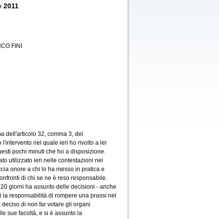
e 2011
CO FINI
a dell'articolo 32, comma 3, del
'intervento nel quale ieri ho rivolto a lei
uesti pochi minuti che ho a disposizione.
o utilizzato ieri nelle contestazioni nei
ccia onore a chi lo ha messo in pratica e
nfronti di chi se ne è reso responsabile.
i 20 giorni ha assunto delle decisioni - anche
i la responsabilità di rompere una prassi nel
 deciso di non far votare gli organi
e sue facoltà, e si è assunto la