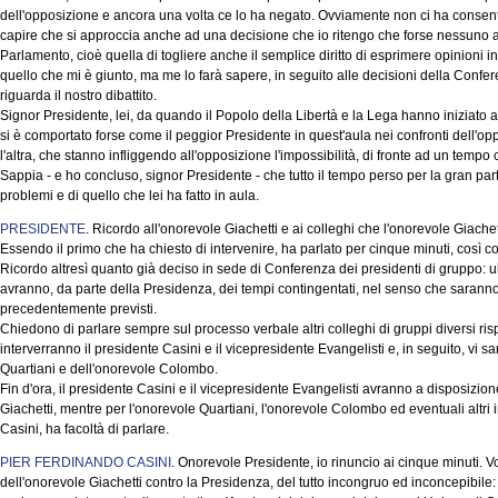
dell'opposizione e ancora una volta ce lo ha negato. Ovviamente non ci ha consenti
capire che si approccia anche ad una decisione che io ritengo che forse nessuno 
Parlamento, cioè quella di togliere anche il semplice diritto di esprimere opinioni 
quello che mi è giunto, ma me lo farà sapere, in seguito alle decisioni della Confe
riguarda il nostro dibattito.
Signor Presidente, lei, da quando il Popolo della Libertà e la Lega hanno iniziato a
si è comportato forse come il peggior Presidente in quest'aula nei confronti dell'op
l'altra, che stanno infliggendo all'opposizione l'impossibilità, di fronte ad un tempo 
Sappia - e ho concluso, signor Presidente - che tutto il tempo perso per la gran pa
problemi e di quello che lei ha fatto in aula.
PRESIDENTE
. Ricordo all'onorevole Giachetti e ai colleghi che l'onorevole Giache
Essendo il primo che ha chiesto di intervenire, ha parlato per cinque minuti, così 
Ricordo altresì quanto già deciso in sede di Conferenza dei presidenti di gruppo: ul
avranno, da parte della Presidenza, dei tempi contingentati, nel senso che saranno m
precedentemente previsti.
Chiedono di parlare sempre sul processo verbale altri colleghi di gruppi diversi risp
interverranno il presidente Casini e il vicepresidente Evangelisti e, in seguito, vi sar
Quartiani e dell'onorevole Colombo.
Fin d'ora, il presidente Casini e il vicepresidente Evangelisti avranno a disposizion
Giachetti, mentre per l'onorevole Quartiani, l'onorevole Colombo ed eventuali altri 
Casini, ha facoltà di parlare.
PIER FERDINANDO CASINI
. Onorevole Presidente, io rinuncio ai cinque minuti. Vo
dell'onorevole Giachetti contro la Presidenza, del tutto incongruo ed inconcepibile: