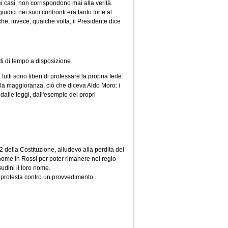
i casi, non corrispondono mai alla verità.
udici nei suoi confronti era tanto forte al
e, invece, qualche volta, il Presidente dice
di di tempo a disposizione.
tutti sono liberi di professare la propria fede.
ella maggioranza, ciò che diceva Aldo Moro: i
dalle leggi, dall'esempio dei propri
22 della Costituzione, alludevo alla perdita del
 nome in Rossi per poter rimanere nel regio
udini il loro nome.
di protesta contro un provvedimento...