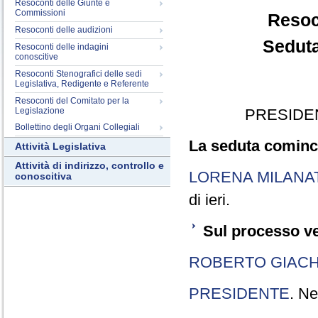
Resoconti delle Giunte e
Commissioni
Resoc
Resoconti delle audizioni
Seduta
Resoconti delle indagini
conoscitive
Resoconti Stenografici delle sedi
Legislativa, Redigente e Referente
Resoconti del Comitato per la
Legislazione
PRESIDE
Bollettino degli Organi Collegiali
La seduta cominci
Attività Legislativa
Attività di indirizzo, controllo e
LORENA MILANA
conoscitiva
di ieri.
Sul processo ve
ROBERTO GIACH
PRESIDENTE
. Ne