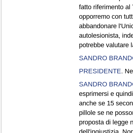
fatto riferimento a
opporremo con tutte
abbandonare l'Uni
autolesionista, ind
potrebbe valutare l
SANDRO BRANDO
PRESIDENTE
. Ne
SANDRO BRANDO
esprimersi e quindi
anche se 15 second
pillole se ne poss
proposta di legge n
dell'ingiustizia. No