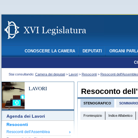
CONOSCERE LA CAMERA
DEPUTATI
ORGANI PARL
C
Stai consultando:
Camera dei deputati
>
Lavori
>
Resoconti
>
Resoconti dell'Assemble
LAVORI
Resoconto dell
STENOGRAFICO
SOMMARI
Frontespizio
Indice Alfabetico
Agenda dei Lavori
Resoconti
Resoconti dell'Assemblea