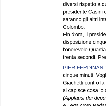
diversi rispetto a q
presidente Casini e
saranno gli altri in
Colombo.
Fin d'ora, il presi
disposizione cinque
l'onorevole Quartia
trenta secondi. Pre
PIER FERDINAND
cinque minuti. Vogli
Giachetti contro la
si capisce cosa lo 
(Applausi dei deput
e Lega Nord Padan