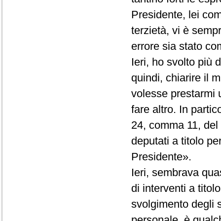
Presidente, lei co
terzietà, vi è semp
errore sia stato com
Ieri, ho svolto più
quindi, chiarire il
volesse prestarmi 
fare altro. In partic
24, comma 11, del R
deputati a titolo p
Presidente».
Ieri, sembrava quas
di interventi a tito
svolgimento degli st
personale, è qualc