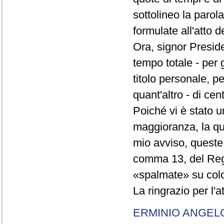
sottolineo la parol
formulate all'atto 
Ora, signor Presid
tempo totale - per g
titolo personale, p
quant'altro - di cen
Poiché vi è stato u
maggioranza, la qual
mio avviso, queste 
comma 13, del Re
«spalmate» su color
La ringrazio per l'
ERMINIO ANGEL