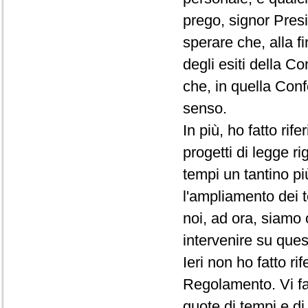
prego, signor Presi
sperare che, alla f
degli esiti della C
che, in quella Conf
senso.
In più, ho fatto rif
progetti di legge ri
tempi un tantino pi
l'ampliamento dei t
noi, ad ora, siamo 
intervenire su que
Ieri non ho fatto r
Regolamento. Vi fac
quote di tempi e d