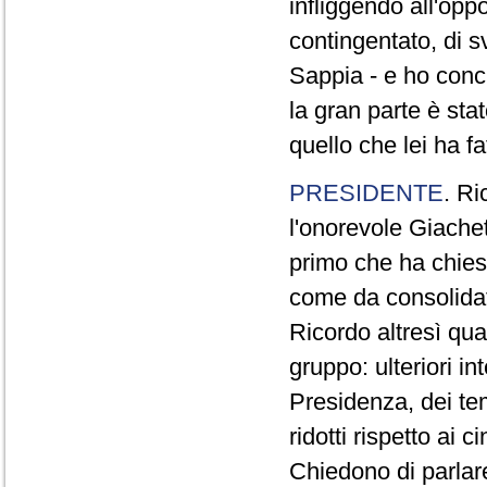
infliggendo all'opp
contingentato, di s
Sappia - e ho concl
la gran parte è sta
quello che lei ha fa
PRESIDENTE
. Ri
l'onorevole Giachet
primo che ha chiest
come da consolidat
Ricordo altresì qua
gruppo: ulteriori i
Presidenza, dei te
ridotti rispetto ai
Chiedono di parlare