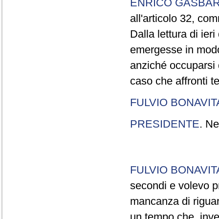
ENRICO GASBA
all'articolo 32, co
Dalla lettura di ier
emergesse in modo
anziché occuparsi d
caso che affronti t
FULVIO BONAVI
PRESIDENTE
. Ne
FULVIO BONAVI
secondi e volevo pr
mancanza di riguar
un tempo che, invec