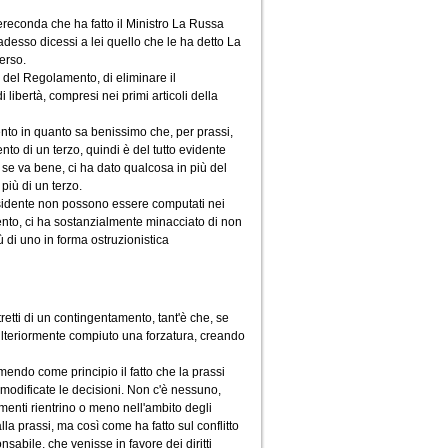
ereconda che ha fatto il Ministro La Russa
esso dicessi a lei quello che le ha detto La
erso.
, del Regolamento, di eliminare il
ibertà, compresi nei primi articoli della
ento in quanto sa benissimo che, per prassi,
to di un terzo, quindi è del tutto evidente
se va bene, ci ha dato qualcosa in più del
iù di un terzo.
residente non possono essere computati nei
nto, ci ha sostanzialmente minacciato di non
ù di uno in forma ostruzionistica
etti di un contingentamento, tant'è che, se
 ulteriormente compiuto una forzatura, creando
umendo come principio il fatto che la prassi
 modificate le decisioni. Non c'è nessuno,
amenti rientrino o meno nell'ambito degli
 alla prassi, ma così come ha fatto sul conflitto
sabile, che venisse in favore dei diritti