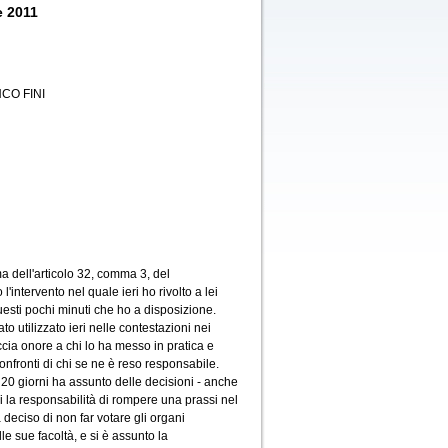
e 2011
CO FINI
a dell'articolo 32, comma 3, del
'intervento nel quale ieri ho rivolto a lei
uesti pochi minuti che ho a disposizione.
o utilizzato ieri nelle contestazioni nei
ccia onore a chi lo ha messo in pratica e
nfronti di chi se ne è reso responsabile.
i 20 giorni ha assunto delle decisioni - anche
i la responsabilità di rompere una prassi nel
 deciso di non far votare gli organi
e sue facoltà, e si è assunto la