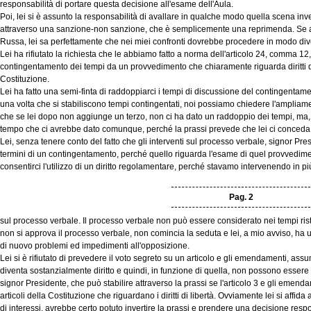
responsabilità di portare questa decisione all'esame dell'Aula.
Poi, lei si è assunto la responsabilità di avallare in qualche modo quella scena inv
attraverso una sanzione-non sanzione, che è semplicemente una reprimenda. Se ad
Russa, lei sa perfettamente che nei miei confronti dovrebbe procedere in modo div
Lei ha rifiutato la richiesta che le abbiamo fatto a norma dell'articolo 24, comma 12
contingentamento dei tempi da un provvedimento che chiaramente riguarda diritti di l
Costituzione.
Lei ha fatto una semi-finta di raddoppiarci i tempi di discussione del contingentam
una volta che si stabiliscono tempi contingentati, noi possiamo chiedere l'ampliamen
che se lei dopo non aggiunge un terzo, non ci ha dato un raddoppio dei tempi, ma, 
tempo che ci avrebbe dato comunque, perché la prassi prevede che lei ci conceda p
Lei, senza tenere conto del fatto che gli interventi sul processo verbale, signor P
termini di un contingentamento, perché quello riguarda l'esame di quel provvedime
consentirci l'utilizzo di un diritto regolamentare, perché stavamo intervenendo in pi
Pag. 2
sul processo verbale. Il processo verbale non può essere considerato nei tempi ristr
non si approva il processo verbale, non comincia la seduta e lei, a mio avviso, ha
di nuovo problemi ed impedimenti all'opposizione.
Lei si è rifiutato di prevedere il voto segreto su un articolo e gli emendamenti, ass
diventa sostanzialmente diritto e quindi, in funzione di quella, non possono essere
signor Presidente, che può stabilire attraverso la prassi se l'articolo 3 e gli emend
articoli della Costituzione che riguardano i diritti di libertà. Ovviamente lei si affida
di interessi, avrebbe certo potuto invertire la prassi e prendere una decisione respon