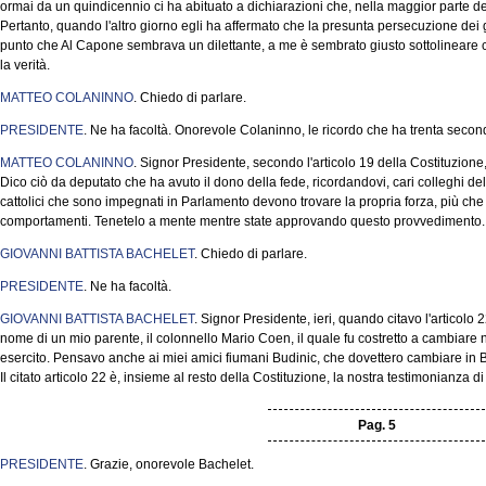
ormai da un quindicennio ci ha abituato a dichiarazioni che, nella maggior parte de
Pertanto, quando l'altro giorno egli ha affermato che la presunta persecuzione dei gi
punto che Al Capone sembrava un dilettante, a me è sembrato giusto sottolineare ch
la verità.
MATTEO COLANINNO
. Chiedo di parlare.
PRESIDENTE
. Ne ha facoltà. Onorevole Colaninno, le ricordo che ha trenta secon
MATTEO COLANINNO
. Signor Presidente, secondo l'articolo 19 della Costituzione, 
Dico ciò da deputato che ha avuto il dono della fede, ricordandovi, cari colleghi d
cattolici che sono impegnati in Parlamento devono trovare la propria forza, più che 
comportamenti. Tenetelo a mente mentre state approvando questo provvedimento.
GIOVANNI BATTISTA BACHELET
. Chiedo di parlare.
PRESIDENTE
. Ne ha facoltà.
GIOVANNI BATTISTA BACHELET
. Signor Presidente, ieri, quando citavo l'articolo 
nome di un mio parente, il colonnello Mario Coen, il quale fu costretto a cambiare
esercito. Pensavo anche ai miei amici fiumani Budinic, che dovettero cambiare in B
Il citato articolo 22 è, insieme al resto della Costituzione, la nostra testimonianza 
Pag. 5
PRESIDENTE
. Grazie, onorevole Bachelet.