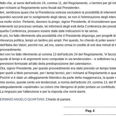
fatto che, ai sensi dell'articolo 24, comma 11, del Regolamento, «i termini per gli int
per richiami al Regolamento sono fissati dal Presidente».
Ieri, sembrava quasi che la Presidenza volesse escludere la possibilità di interventi 
quindici secondi per lo svolgimento degli stessi, se non è l'eliminazione degli inter
va molto vicino. Pertanto, davvero la prego, signor Presidente, di riconsiderare ques
interventi sul processo verbale, lei informerà degli esiti della Conferenza dei presi
quella Conferenza, possano essere state date indicazioni in tal senso.
In più, ho fatto riferimento alla possibilità che il Presidente disponga, per progetti 
rilevanza politica, tempi un tantino più ampli. Per questo, ho chiesto di poter ave
dell'Italia dei Valori, perché noi, ad ora, siamo ormai in credito di soli due minuti d
provvedimento.
Ieri non ho fatto riferimento al comma 13 dell'articolo 24 del Regolamento. Vi faccio 
quote di tempi e di argomenti sono computate in via tendenziale» - e sottolineo la p
previsioni formulate all'atto della predisposizione del calendario».
Ora, signor Presidente, per questo provvedimento era stato previsto un tempo totale 
per quelli a titolo personale, per i tempi tecnici, per i richiami al Regolamento e quan
Poiché vi è stato un atteggiamento fideistico da parte della maggioranza, la quale non
mio avviso, queste cento ore tendenziali, a norma dell'articolo 24, comma 13, de
adeguatamente «spalmate» su coloro che ritengono di poter portare un contributo.
La ringrazio per l'attenzione e per la risposta che vorrà darmi.
ERMINIO ANGELO QUARTIANI
. Chiedo di parlare.
Pag. 4