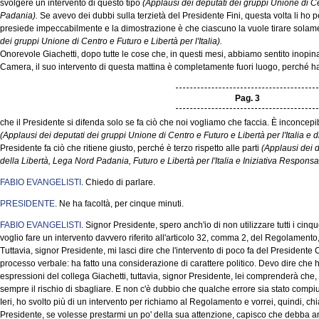
svolgere un intervento di questo tipo
(Applausi dei deputati dei gruppi Unione di C
Padania).
Se avevo dei dubbi sulla terzietà del Presidente Fini, questa volta li ho p
presiede impeccabilmente e la dimostrazione è che ciascuno la vuole tirare solame
dei gruppi Unione di Centro e Futuro e Libertà per l'Italia).
Onorevole Giachetti, dopo tutte le cose che, in questi mesi, abbiamo sentito inopin
Camera, il suo intervento di questa mattina è completamente fuori luogo, perché ha d
Pag. 3
che il Presidente si difenda solo se fa ciò che noi vogliamo che faccia. È inconce
(Applausi dei deputati dei gruppi Unione di Centro e Futuro e Libertà per l'Italia e 
Presidente fa ciò che ritiene giusto, perché è terzo rispetto alle parti
(Applausi dei 
della Libertà, Lega Nord Padania, Futuro e Libertà per l'Italia e Iniziativa Responsa
FABIO EVANGELISTI
. Chiedo di parlare.
PRESIDENTE
. Ne ha facoltà, per cinque minuti.
FABIO EVANGELISTI
. Signor Presidente, spero anch'io di non utilizzare tutti i ci
voglio fare un intervento davvero riferito all'articolo 32, comma 2, del Regolamento,
Tuttavia, signor Presidente, mi lasci dire che l'intervento di poco fa del Presidente
processo verbale: ha fatto una considerazione di carattere politico. Devo dire che ho
espressioni del collega Giachetti, tuttavia, signor Presidente, lei comprenderà che, 
sempre il rischio di sbagliare. E non c'è dubbio che qualche errore sia stato compiut
Ieri, ho svolto più di un intervento per richiamo al Regolamento e vorrei, quindi, chi
Presidente, se volesse prestarmi un po' della sua attenzione, capisco che debba anche