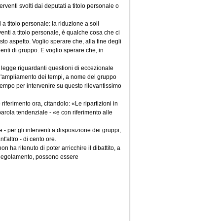
erventi svolti dai deputati a titolo personale o
a titolo personale: la riduzione a soli
venti a titolo personale, è qualche cosa che ci
to aspetto. Voglio sperare che, alla fine degli
denti di gruppo. E voglio sperare che, in
di legge riguardanti questioni di eccezionale
re l'ampliamento dei tempi, a nome del gruppo
i tempo per intervenire su questo rilevantissimo
riferimento ora, citandolo: «Le ripartizioni in
arola tendenziale - «e con riferimento alle
- per gli interventi a disposizione dei gruppi,
t'altro - di cento ore.
 ha ritenuto di poter arricchire il dibattito, a
l Regolamento, possono essere