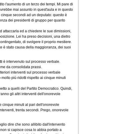
to l'aumento di un terzo dei tempi. Mi pare di
avrebbe mai assunto in quest'aula e in questo
in cinque secondi ad un deputato: questo è
renza dei presidenti di gruppo per quanto
d attaccarla ed a chiedere le sue dimissioni,
posizione. Lei ha preso decisioni, una dietro
contingentato, di svolgere il proprio mestiere.
rte è stato causa della maggioranza, dei suoi
tti è intervenuto sul processo verbale.
come da consolidata prassi.
teriori interventi sul processo verbale
olto più ridotti rispetto ai cinque minuti
etto a quelli del Partito Democratico. Quindi,
anno gli altri interventi dell'onorevole
e cinque minuti al pari dell'onorevole
interventi, trenta secondi. Prego, onorevole
glio dire che sono allibito dall'intervento
 non si capisce cosa lo abbia portato a