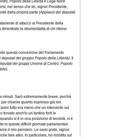
entro, Popolo della Libertà e Lega Nord
ersi, nel senso che lei, signor Presidente,
nte dalla propria parte
(Applausi dei deputati
atamente di attacco al Presidente della
imostrato la strumentalità di chi ritiene
pibile questa concezione del Parlamento
di deputati del gruppo Popolo della Libertà).
Il
deputati dei gruppi Unione di Centro, Popolo
bile).
nque minuti. Sarò estremamente breve, perché
 per chiarire quanto espresso già ieri.
 Casini tutto era meno che un intervento sul
 trovato anch'io un tantino forti le
quando si è in una posizione di terzietà, vi è
o in queste difficili giornate parlamentari.
arire il mio pensiero. Le sarei grato, signor
 fare altro. In particolare, ho insistito sul