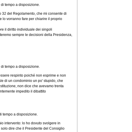
i di tempo a disposizione.
olo 32 del Regolamento, che mi consente di
e lo vorranno fare per chiarire il proprio
il diritto individuale dei singoli
spetteremo sempre le decisioni della Presidenza,
 di tempo a disposizione.
essere respinto poiché non esprime e non
le di un condominio un po' stupido, che
Costituzione, non dice che avevamo trenta
temente impedito il dibattito
 di tempo a disposizione.
io intervento: lo ho dovuto svolgere in
o solo dire che il Presidente del Consiglio