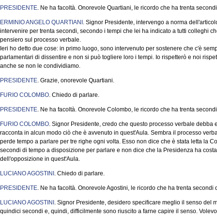
PRESIDENTE
. Ne ha facoltà. Onorevole Quartiani, le ricordo che ha trenta second
ERMINIO ANGELO QUARTIANI
. Signor Presidente, intervengo a norma dell'artic
intervenire per trenta secondi, secondo i tempi che lei ha indicato a tutti colleghi ch
pensiero sul processo verbale.
Ieri ho detto due cose: in primo luogo, sono intervenuto per sostenere che c'è sempre 
parlamentari di dissentire e non si può togliere loro i tempi. Io rispetterò e noi ri
anche se non le condividiamo.
PRESIDENTE
. Grazie, onorevole Quartiani.
FURIO COLOMBO
. Chiedo di parlare.
PRESIDENTE
. Ne ha facoltà. Onorevole Colombo, le ricordo che ha trenta secondi
FURIO COLOMBO
. Signor Presidente, credo che questo processo verbale debba 
racconta in alcun modo ciò che è avvenuto in quest'Aula. Sembra il processo verba
perde tempo a parlare per tre righe ogni volta. Esso non dice che è stata letta la 
secondi di tempo a disposizione per parlare e non dice che la Presidenza ha costan
dell'opposizione in quest'Aula.
LUCIANO AGOSTINI
. Chiedo di parlare.
PRESIDENTE
. Ne ha facoltà. Onorevole Agostini, le ricordo che ha trenta secondi
LUCIANO AGOSTINI
. Signor Presidente, desidero specificare meglio il senso del m
quindici secondi e, quindi, difficilmente sono riuscito a farne capire il senso. Volev