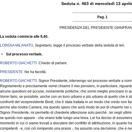
Seduta n. 463 di mercoledì 13 april
Pag. 1
PRESIDENZA DEL PRESIDENTE GIANFRAN
La seduta comincia alle 9,40.
LORENA MILANATO
,
Segretario,
legge il processo verbale della seduta di ieri.
Sul processo verbale.
ROBERTO GIACHETTI
. Chiedo di parlare.
PRESIDENTE
. Ne ha facoltà.
ROBERTO GIACHETTI
. Signor Presidente, intervengo sul processo verbale a norm
Regolamento e precisamente vorrei chiarire il mio pensiero, in particolare, riguardo l
alcune questioni ed accuse, ovviamente politiche, che vorrei meglio precisare in q
Vorrei farlo, se possibile, anche con un tono urbano e più urbano di quello che è stat
confronti del vicepresidente Bindi, che è stata trattata in un modo che credo non fa
anche alla nostra Camera, ma questo spero che avrà modo lei poi di chiarirlo nei co
Signor Presidente, mi permetto di chiederle attenzione solo perché...lei negli ultim
se questo non appare - che virano tutte lungo una linea. Lei ha deciso di assumers
momento in cui ci siamo trovati a discutere del conflitto di attribuzione, in quanto ha
competenti - e, con ciò rompendo una prassi -, ha assunto una decisione, che è nell