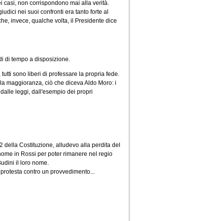
i casi, non corrispondono mai alla verità.
udici nei suoi confronti era tanto forte al
e, invece, qualche volta, il Presidente dice
di di tempo a disposizione.
tutti sono liberi di professare la propria fede.
ella maggioranza, ciò che diceva Aldo Moro: i
dalle leggi, dall'esempio dei propri
22 della Costituzione, alludevo alla perdita del
 nome in Rossi per poter rimanere nel regio
udini il loro nome.
di protesta contro un provvedimento...