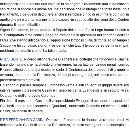
dell'opposizione e ancora una volta ce lo ha negato. Ovviamente non ci ha consenti
capire che si approccia anche ad una decisione che io ritengo che forse nessuno 
Parlamento, cioè quella di togliere anche il semplice diritto di esprimere opinioni 
quello che mi è giunto, ma me lo farà sapere, in seguito alle decisioni della Confe
riguarda il nostro dibattito.
Signor Presidente, lei, da quando il Popolo della Libertà e la Lega hanno iniziato a
si è comportato forse come il peggior Presidente in quest'aula nei confronti dell'op
l'altra, che stanno infliggendo all'opposizione l'impossibilità, di fronte ad un tempo 
Sappia - e ho concluso, signor Presidente - che tutto il tempo perso per la gran pa
problemi e di quello che lei ha fatto in aula.
PRESIDENTE
. Ricordo all'onorevole Giachetti e ai colleghi che l'onorevole Giache
Essendo il primo che ha chiesto di intervenire, ha parlato per cinque minuti, così 
Ricordo altresì quanto già deciso in sede di Conferenza dei presidenti di gruppo: ul
avranno, da parte della Presidenza, dei tempi contingentati, nel senso che saranno m
precedentemente previsti.
Chiedono di parlare sempre sul processo verbale altri colleghi di gruppi diversi risp
interverranno il presidente Casini e il vicepresidente Evangelisti e, in seguito, vi sar
Quartiani e dell'onorevole Colombo.
Fin d'ora, il presidente Casini e il vicepresidente Evangelisti avranno a disposizion
Giachetti, mentre per l'onorevole Quartiani, l'onorevole Colombo ed eventuali altri 
Casini, ha facoltà di parlare.
PIER FERDINANDO CASINI
. Onorevole Presidente, io rinuncio ai cinque minuti. Vo
dell'onorevole Giachetti contro la Presidenza, del tutto incongruo ed inconcepibile: