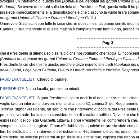
svolgere un intervento di questo tipo
(Applausi dei deputati dei gruppi Unione di C
Padania).
Se avevo dei dubbi sulla terzietà del Presidente Fini, questa volta li ho p
presiede impeccabilmente e la dimostrazione è che ciascuno la vuole tirare solame
dei gruppi Unione di Centro e Futuro e Libertà per l'Italia).
Onorevole Giachetti, dopo tutte le cose che, in questi mesi, abbiamo sentito inopin
Camera, il suo intervento di questa mattina è completamente fuori luogo, perché ha d
Pag. 3
che il Presidente si difenda solo se fa ciò che noi vogliamo che faccia. È inconce
(Applausi dei deputati dei gruppi Unione di Centro e Futuro e Libertà per l'Italia e 
Presidente fa ciò che ritiene giusto, perché è terzo rispetto alle parti
(Applausi dei 
della Libertà, Lega Nord Padania, Futuro e Libertà per l'Italia e Iniziativa Responsa
FABIO EVANGELISTI
. Chiedo di parlare.
PRESIDENTE
. Ne ha facoltà, per cinque minuti.
FABIO EVANGELISTI
. Signor Presidente, spero anch'io di non utilizzare tutti i ci
voglio fare un intervento davvero riferito all'articolo 32, comma 2, del Regolamento,
Tuttavia, signor Presidente, mi lasci dire che l'intervento di poco fa del Presidente
processo verbale: ha fatto una considerazione di carattere politico. Devo dire che ho
espressioni del collega Giachetti, tuttavia, signor Presidente, lei comprenderà che, 
sempre il rischio di sbagliare. E non c'è dubbio che qualche errore sia stato compiut
Ieri, ho svolto più di un intervento per richiamo al Regolamento e vorrei, quindi, chi
Presidente, se volesse prestarmi un po' della sua attenzione, capisco che debba anche