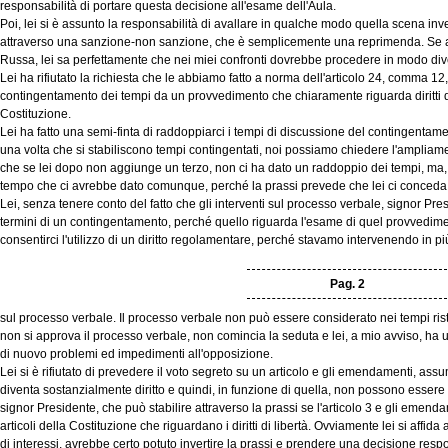
responsabilità di portare questa decisione all'esame dell'Aula.
Poi, lei si è assunto la responsabilità di avallare in qualche modo quella scena inv
attraverso una sanzione-non sanzione, che è semplicemente una reprimenda. Se ad
Russa, lei sa perfettamente che nei miei confronti dovrebbe procedere in modo div
Lei ha rifiutato la richiesta che le abbiamo fatto a norma dell'articolo 24, comma 12
contingentamento dei tempi da un provvedimento che chiaramente riguarda diritti di l
Costituzione.
Lei ha fatto una semi-finta di raddoppiarci i tempi di discussione del contingentam
una volta che si stabiliscono tempi contingentati, noi possiamo chiedere l'ampliamen
che se lei dopo non aggiunge un terzo, non ci ha dato un raddoppio dei tempi, ma, 
tempo che ci avrebbe dato comunque, perché la prassi prevede che lei ci conceda p
Lei, senza tenere conto del fatto che gli interventi sul processo verbale, signor P
termini di un contingentamento, perché quello riguarda l'esame di quel provvedime
consentirci l'utilizzo di un diritto regolamentare, perché stavamo intervenendo in pi
Pag. 2
sul processo verbale. Il processo verbale non può essere considerato nei tempi ristr
non si approva il processo verbale, non comincia la seduta e lei, a mio avviso, ha
di nuovo problemi ed impedimenti all'opposizione.
Lei si è rifiutato di prevedere il voto segreto su un articolo e gli emendamenti, ass
diventa sostanzialmente diritto e quindi, in funzione di quella, non possono essere
signor Presidente, che può stabilire attraverso la prassi se l'articolo 3 e gli emend
articoli della Costituzione che riguardano i diritti di libertà. Ovviamente lei si affida
di interessi, avrebbe certo potuto invertire la prassi e prendere una decisione respon