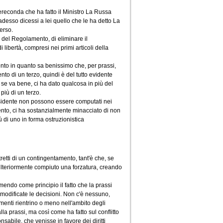
ereconda che ha fatto il Ministro La Russa
esso dicessi a lei quello che le ha detto La
erso.
, del Regolamento, di eliminare il
ibertà, compresi nei primi articoli della
ento in quanto sa benissimo che, per prassi,
to di un terzo, quindi è del tutto evidente
se va bene, ci ha dato qualcosa in più del
iù di un terzo.
residente non possono essere computati nei
nto, ci ha sostanzialmente minacciato di non
ù di uno in forma ostruzionistica
etti di un contingentamento, tant'è che, se
 ulteriormente compiuto una forzatura, creando
umendo come principio il fatto che la prassi
 modificate le decisioni. Non c'è nessuno,
amenti rientrino o meno nell'ambito degli
 alla prassi, ma così come ha fatto sul conflitto
sabile, che venisse in favore dei diritti