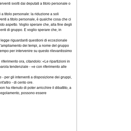
erventi svolti dai deputati a titolo personale o
a titolo personale: la riduzione a soli
venti a titolo personale, è qualche cosa che ci
to aspetto. Voglio sperare che, alla fine degli
denti di gruppo. E voglio sperare che, in
di legge riguardanti questioni di eccezionale
re l'ampliamento dei tempi, a nome del gruppo
i tempo per intervenire su questo rilevantissimo
riferimento ora, citandolo: «Le ripartizioni in
arola tendenziale - «e con riferimento alle
- per gli interventi a disposizione dei gruppi,
t'altro - di cento ore.
 ha ritenuto di poter arricchire il dibattito, a
l Regolamento, possono essere