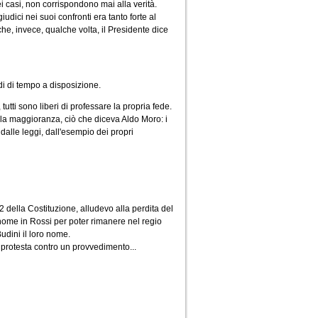
i casi, non corrispondono mai alla verità.
udici nei suoi confronti era tanto forte al
e, invece, qualche volta, il Presidente dice
di di tempo a disposizione.
tutti sono liberi di professare la propria fede.
ella maggioranza, ciò che diceva Aldo Moro: i
dalle leggi, dall'esempio dei propri
22 della Costituzione, alludevo alla perdita del
 nome in Rossi per poter rimanere nel regio
udini il loro nome.
di protesta contro un provvedimento...