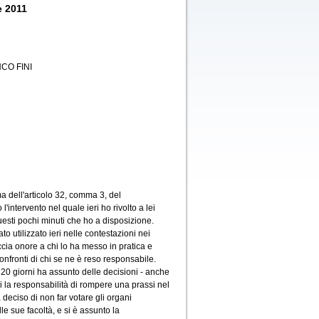
e 2011
CO FINI
a dell'articolo 32, comma 3, del
'intervento nel quale ieri ho rivolto a lei
uesti pochi minuti che ho a disposizione.
o utilizzato ieri nelle contestazioni nei
ccia onore a chi lo ha messo in pratica e
nfronti di chi se ne è reso responsabile.
i 20 giorni ha assunto delle decisioni - anche
i la responsabilità di rompere una prassi nel
 deciso di non far votare gli organi
e sue facoltà, e si è assunto la