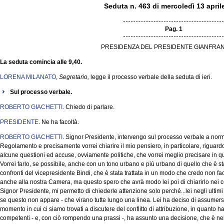
Seduta n. 463 di mercoledì 13 april
Pag. 1
PRESIDENZA DEL PRESIDENTE GIANFRAN
La seduta comincia alle 9,40.
LORENA MILANATO
,
Segretario,
legge il processo verbale della seduta di ieri.
Sul processo verbale.
ROBERTO GIACHETTI
. Chiedo di parlare.
PRESIDENTE
. Ne ha facoltà.
ROBERTO GIACHETTI
. Signor Presidente, intervengo sul processo verbale a norm
Regolamento e precisamente vorrei chiarire il mio pensiero, in particolare, riguardo l
alcune questioni ed accuse, ovviamente politiche, che vorrei meglio precisare in q
Vorrei farlo, se possibile, anche con un tono urbano e più urbano di quello che è stat
confronti del vicepresidente Bindi, che è stata trattata in un modo che credo non fa
anche alla nostra Camera, ma questo spero che avrà modo lei poi di chiarirlo nei co
Signor Presidente, mi permetto di chiederle attenzione solo perché...lei negli ultim
se questo non appare - che virano tutte lungo una linea. Lei ha deciso di assumers
momento in cui ci siamo trovati a discutere del conflitto di attribuzione, in quanto ha
competenti - e, con ciò rompendo una prassi -, ha assunto una decisione, che è nell