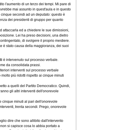
to l'aumento di un terzo dei tempi. Mi pare di
avrebbe mai assunto in quest'aula e in questo
in cinque secondi ad un deputato: questo è
renza dei presidenti di gruppo per quanto
d attaccarla ed a chiedere le sue dimissioni,
posizione. Lei ha preso decisioni, una dietro
contingentato, di svolgere il proprio mestiere.
rte è stato causa della maggioranza, dei suoi
tti è intervenuto sul processo verbale.
come da consolidata prassi.
teriori interventi sul processo verbale
olto più ridotti rispetto ai cinque minuti
etto a quelli del Partito Democratico. Quindi,
anno gli altri interventi dell'onorevole
e cinque minuti al pari dell'onorevole
interventi, trenta secondi. Prego, onorevole
glio dire che sono allibito dall'intervento
 non si capisce cosa lo abbia portato a