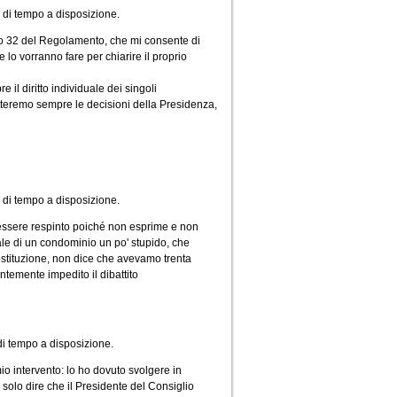
i di tempo a disposizione.
olo 32 del Regolamento, che mi consente di
e lo vorranno fare per chiarire il proprio
il diritto individuale dei singoli
spetteremo sempre le decisioni della Presidenza,
 di tempo a disposizione.
essere respinto poiché non esprime e non
le di un condominio un po' stupido, che
Costituzione, non dice che avevamo trenta
temente impedito il dibattito
 di tempo a disposizione.
io intervento: lo ho dovuto svolgere in
o solo dire che il Presidente del Consiglio