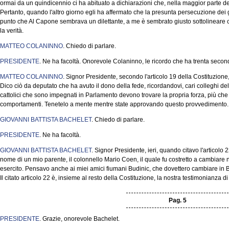
ormai da un quindicennio ci ha abituato a dichiarazioni che, nella maggior parte de
Pertanto, quando l'altro giorno egli ha affermato che la presunta persecuzione dei gi
punto che Al Capone sembrava un dilettante, a me è sembrato giusto sottolineare ch
la verità.
MATTEO COLANINNO
. Chiedo di parlare.
PRESIDENTE
. Ne ha facoltà. Onorevole Colaninno, le ricordo che ha trenta secon
MATTEO COLANINNO
. Signor Presidente, secondo l'articolo 19 della Costituzione, 
Dico ciò da deputato che ha avuto il dono della fede, ricordandovi, cari colleghi d
cattolici che sono impegnati in Parlamento devono trovare la propria forza, più che 
comportamenti. Tenetelo a mente mentre state approvando questo provvedimento.
GIOVANNI BATTISTA BACHELET
. Chiedo di parlare.
PRESIDENTE
. Ne ha facoltà.
GIOVANNI BATTISTA BACHELET
. Signor Presidente, ieri, quando citavo l'articolo 
nome di un mio parente, il colonnello Mario Coen, il quale fu costretto a cambiare
esercito. Pensavo anche ai miei amici fiumani Budinic, che dovettero cambiare in B
Il citato articolo 22 è, insieme al resto della Costituzione, la nostra testimonianza 
Pag. 5
PRESIDENTE
. Grazie, onorevole Bachelet.