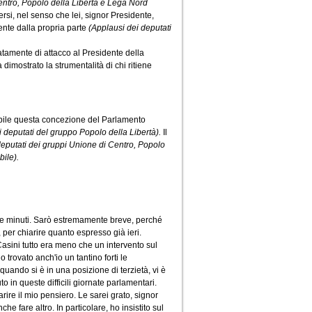
entro, Popolo della Libertà e Lega Nord
ersi, nel senso che lei, signor Presidente,
nte dalla propria parte
(Applausi dei deputati
atamente di attacco al Presidente della
imostrato la strumentalità di chi ritiene
pibile questa concezione del Parlamento
di deputati del gruppo Popolo della Libertà).
Il
deputati dei gruppi Unione di Centro, Popolo
bile).
nque minuti. Sarò estremamente breve, perché
 per chiarire quanto espresso già ieri.
 Casini tutto era meno che un intervento sul
 trovato anch'io un tantino forti le
quando si è in una posizione di terzietà, vi è
o in queste difficili giornate parlamentari.
arire il mio pensiero. Le sarei grato, signor
 fare altro. In particolare, ho insistito sul