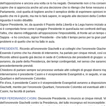
dell'opposizione e ancora una volta ce lo ha negato. Ovviamente non ci ha consenti
capire che si approccia anche ad una decisione che io ritengo che forse nessuno 
Parlamento, cioè quella di togliere anche il semplice diritto di esprimere opinioni 
quello che mi è giunto, ma me lo farà sapere, in seguito alle decisioni della Confe
riguarda il nostro dibattito.
Signor Presidente, lei, da quando il Popolo della Libertà e la Lega hanno iniziato a
si è comportato forse come il peggior Presidente in quest'aula nei confronti dell'op
l'altra, che stanno infliggendo all'opposizione l'impossibilità, di fronte ad un tempo 
Sappia - e ho concluso, signor Presidente - che tutto il tempo perso per la gran pa
problemi e di quello che lei ha fatto in aula.
PRESIDENTE
. Ricordo all'onorevole Giachetti e ai colleghi che l'onorevole Giache
Essendo il primo che ha chiesto di intervenire, ha parlato per cinque minuti, così 
Ricordo altresì quanto già deciso in sede di Conferenza dei presidenti di gruppo: ul
avranno, da parte della Presidenza, dei tempi contingentati, nel senso che saranno m
precedentemente previsti.
Chiedono di parlare sempre sul processo verbale altri colleghi di gruppi diversi risp
interverranno il presidente Casini e il vicepresidente Evangelisti e, in seguito, vi sar
Quartiani e dell'onorevole Colombo.
Fin d'ora, il presidente Casini e il vicepresidente Evangelisti avranno a disposizion
Giachetti, mentre per l'onorevole Quartiani, l'onorevole Colombo ed eventuali altri 
Casini, ha facoltà di parlare.
PIER FERDINANDO CASINI
. Onorevole Presidente, io rinuncio ai cinque minuti. Vo
dell'onorevole Giachetti contro la Presidenza, del tutto incongruo ed inconcepibile: