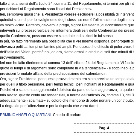
fatto che, ai sensi dell'articolo 24, comma 11, del Regolamento, «i termini per gli int
per richiami al Regolamento sono fissati dal Presidente».
Ieri, sembrava quasi che la Presidenza volesse escludere la possibilità di interventi 
quindici secondi per lo svolgimento degli stessi, se non è l'eliminazione degli inter
va molto vicino. Pertanto, davvero la prego, signor Presidente, di riconsiderare ques
interventi sul processo verbale, lei informerà degli esiti della Conferenza dei presi
quella Conferenza, possano essere state date indicazioni in tal senso.
In più, ho fatto riferimento alla possibilità che il Presidente disponga, per progetti 
rilevanza politica, tempi un tantino più ampli. Per questo, ho chiesto di poter ave
dell'Italia dei Valori, perché noi, ad ora, siamo ormai in credito di soli due minuti d
provvedimento.
Ieri non ho fatto riferimento al comma 13 dell'articolo 24 del Regolamento. Vi faccio 
quote di tempi e di argomenti sono computate in via tendenziale» - e sottolineo la p
previsioni formulate all'atto della predisposizione del calendario».
Ora, signor Presidente, per questo provvedimento era stato previsto un tempo totale 
per quelli a titolo personale, per i tempi tecnici, per i richiami al Regolamento e quan
Poiché vi è stato un atteggiamento fideistico da parte della maggioranza, la quale non
mio avviso, queste cento ore tendenziali, a norma dell'articolo 24, comma 13, de
adeguatamente «spalmate» su coloro che ritengono di poter portare un contributo.
La ringrazio per l'attenzione e per la risposta che vorrà darmi.
ERMINIO ANGELO QUARTIANI
. Chiedo di parlare.
Pag. 4