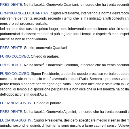
PRESIDENTE
. Ne ha facoltà. Onorevole Quartiani, le ricordo che ha trenta second
ERMINIO ANGELO QUARTIANI
. Signor Presidente, intervengo a norma dell'artic
intervenire per trenta secondi, secondo i tempi che lei ha indicato a tutti colleghi ch
pensiero sul processo verbale.
Ieri ho detto due cose: in primo luogo, sono intervenuto per sostenere che c'è sempre 
parlamentari di dissentire e non si può togliere loro i tempi. Io rispetterò e noi ri
anche se non le condividiamo.
PRESIDENTE
. Grazie, onorevole Quartiani.
FURIO COLOMBO
. Chiedo di parlare.
PRESIDENTE
. Ne ha facoltà. Onorevole Colombo, le ricordo che ha trenta secondi
FURIO COLOMBO
. Signor Presidente, credo che questo processo verbale debba 
racconta in alcun modo ciò che è avvenuto in quest'Aula. Sembra il processo verba
perde tempo a parlare per tre righe ogni volta. Esso non dice che è stata letta la 
secondi di tempo a disposizione per parlare e non dice che la Presidenza ha costan
dell'opposizione in quest'Aula.
LUCIANO AGOSTINI
. Chiedo di parlare.
PRESIDENTE
. Ne ha facoltà. Onorevole Agostini, le ricordo che ha trenta secondi
LUCIANO AGOSTINI
. Signor Presidente, desidero specificare meglio il senso del m
quindici secondi e, quindi, difficilmente sono riuscito a farne capire il senso. Volev