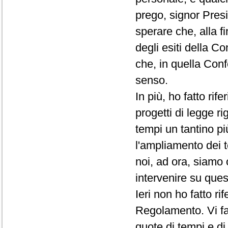
prego, signor Presi
sperare che, alla f
degli esiti della C
che, in quella Conf
senso.
In più, ho fatto rif
progetti di legge ri
tempi un tantino pi
l'ampliamento dei t
noi, ad ora, siamo 
intervenire su que
Ieri non ho fatto r
Regolamento. Vi fac
quote di tempi e d