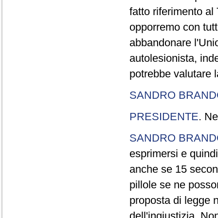
fatto riferimento a
opporremo con tutte
abbandonare l'Uni
autolesionista, ind
potrebbe valutare l
SANDRO BRANDO
PRESIDENTE
. Ne
SANDRO BRANDO
esprimersi e quindi
anche se 15 second
pillole se ne poss
proposta di legge n
dell'ingiustizia. No