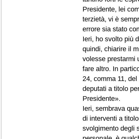
Presidente, lei co
terzietà, vi è semp
errore sia stato com
Ieri, ho svolto più
quindi, chiarire il
volesse prestarmi 
fare altro. In partic
24, comma 11, del R
deputati a titolo p
Presidente».
Ieri, sembrava quas
di interventi a tito
svolgimento degli st
personale, è qualc