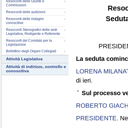
Resoconti delle Giunte e
Commissioni
Resoc
Resoconti delle audizioni
Seduta
Resoconti delle indagini
conoscitive
Resoconti Stenografici delle sedi
Legislativa, Redigente e Referente
Resoconti del Comitato per la
Legislazione
PRESIDE
Bollettino degli Organi Collegiali
La seduta cominci
Attività Legislativa
Attività di indirizzo, controllo e
LORENA MILANA
conoscitiva
di ieri.
Sul processo ve
ROBERTO GIACH
PRESIDENTE
. Ne