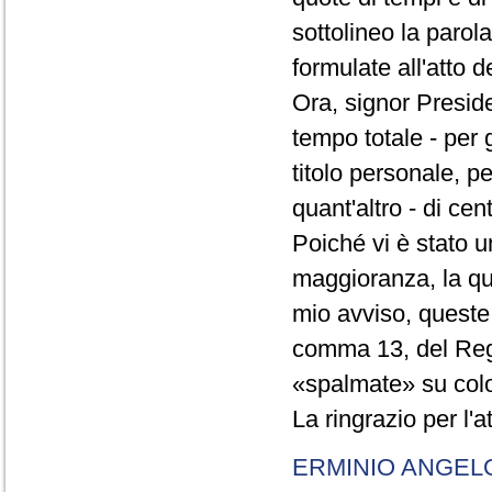
sottolineo la parol
formulate all'atto 
Ora, signor Presid
tempo totale - per g
titolo personale, p
quant'altro - di cen
Poiché vi è stato u
maggioranza, la qual
mio avviso, queste 
comma 13, del Re
«spalmate» su color
La ringrazio per l'
ERMINIO ANGEL