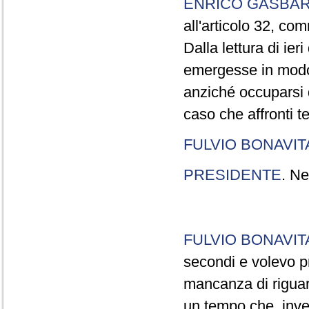
ENRICO GASBA
all'articolo 32, co
Dalla lettura di ier
emergesse in modo
anziché occuparsi d
caso che affronti t
FULVIO BONAVI
PRESIDENTE
. Ne
FULVIO BONAVI
secondi e volevo pr
mancanza di riguar
un tempo che, invec