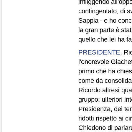
infliggendo all'opp
contingentato, di s
Sappia - e ho concl
la gran parte è sta
quello che lei ha fa
PRESIDENTE
. Ri
l'onorevole Giachet
primo che ha chiest
come da consolidat
Ricordo altresì qua
gruppo: ulteriori i
Presidenza, dei te
ridotti rispetto ai
Chiedono di parlare