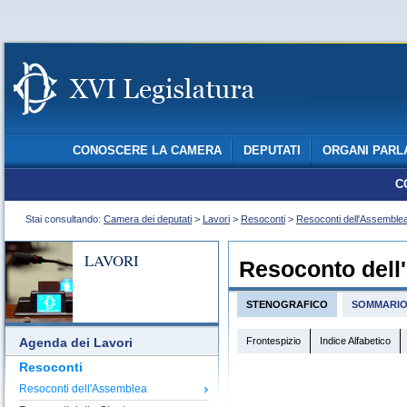
CONOSCERE LA CAMERA
DEPUTATI
ORGANI PARL
C
Stai consultando:
Camera dei deputati
>
Lavori
>
Resoconti
>
Resoconti dell'Assemble
LAVORI
Resoconto dell
STENOGRAFICO
SOMMARI
Frontespizio
Indice Alfabetico
Agenda dei Lavori
Resoconti
Resoconti dell'Assemblea