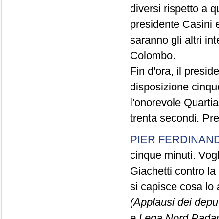
diversi rispetto a q
presidente Casini e
saranno gli altri in
Colombo.
Fin d'ora, il presi
disposizione cinque
l'onorevole Quartia
trenta secondi. Pre
PIER FERDINAND
cinque minuti. Vogli
Giachetti contro la
si capisce cosa lo 
(Applausi dei deput
e Lega Nord Padan