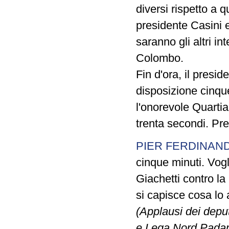
diversi rispetto a q
presidente Casini e
saranno gli altri in
Colombo.
Fin d'ora, il presi
disposizione cinque
l'onorevole Quartia
trenta secondi. Pre
PIER FERDINAND
cinque minuti. Vogli
Giachetti contro la
si capisce cosa lo 
(Applausi dei deput
e Lega Nord Padan