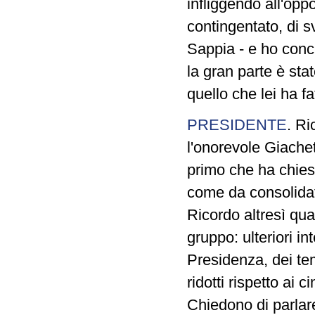
infliggendo all'opp
contingentato, di s
Sappia - e ho concl
la gran parte è sta
quello che lei ha fa
PRESIDENTE
. Ri
l'onorevole Giachet
primo che ha chiest
come da consolidat
Ricordo altresì qua
gruppo: ulteriori i
Presidenza, dei te
ridotti rispetto ai
Chiedono di parlare