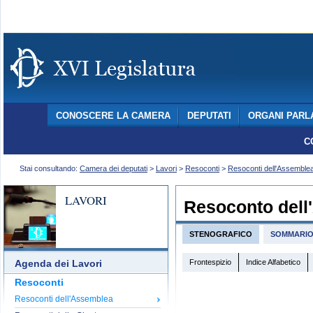
CONOSCERE LA CAMERA
DEPUTATI
ORGANI PARL
C
Stai consultando:
Camera dei deputati
>
Lavori
>
Resoconti
>
Resoconti dell'Assemble
LAVORI
Resoconto dell
STENOGRAFICO
SOMMARI
Frontespizio
Indice Alfabetico
Agenda dei Lavori
Resoconti
Resoconti dell'Assemblea