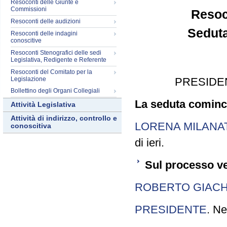
Resoconti delle Giunte e
Commissioni
Resoc
Resoconti delle audizioni
Seduta
Resoconti delle indagini
conoscitive
Resoconti Stenografici delle sedi
Legislativa, Redigente e Referente
Resoconti del Comitato per la
Legislazione
PRESIDE
Bollettino degli Organi Collegiali
La seduta cominci
Attività Legislativa
Attività di indirizzo, controllo e
LORENA MILANA
conoscitiva
di ieri.
Sul processo ve
ROBERTO GIACH
PRESIDENTE
. Ne