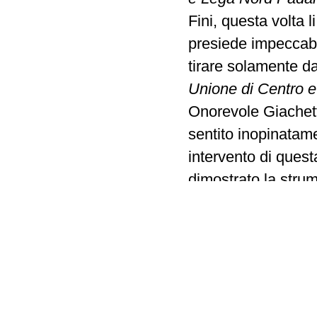
Fini, questa volta l
presiede impeccabi
tirare solamente da
Unione di Centro e F
Onorevole Giachett
sentito inopinatame
intervento di ques
dimostrato la strume
che il Presidente s
inconcepibile que
dei gruppi Unione di
del gruppo Popolo d