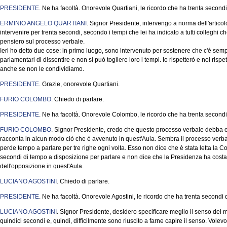
PRESIDENTE
. Ne ha facoltà. Onorevole Quartiani, le ricordo che ha trenta second
ERMINIO ANGELO QUARTIANI
. Signor Presidente, intervengo a norma dell'artic
intervenire per trenta secondi, secondo i tempi che lei ha indicato a tutti colleghi ch
pensiero sul processo verbale.
Ieri ho detto due cose: in primo luogo, sono intervenuto per sostenere che c'è sempre 
parlamentari di dissentire e non si può togliere loro i tempi. Io rispetterò e noi ri
anche se non le condividiamo.
PRESIDENTE
. Grazie, onorevole Quartiani.
FURIO COLOMBO
. Chiedo di parlare.
PRESIDENTE
. Ne ha facoltà. Onorevole Colombo, le ricordo che ha trenta secondi
FURIO COLOMBO
. Signor Presidente, credo che questo processo verbale debba 
racconta in alcun modo ciò che è avvenuto in quest'Aula. Sembra il processo verba
perde tempo a parlare per tre righe ogni volta. Esso non dice che è stata letta la 
secondi di tempo a disposizione per parlare e non dice che la Presidenza ha costan
dell'opposizione in quest'Aula.
LUCIANO AGOSTINI
. Chiedo di parlare.
PRESIDENTE
. Ne ha facoltà. Onorevole Agostini, le ricordo che ha trenta secondi
LUCIANO AGOSTINI
. Signor Presidente, desidero specificare meglio il senso del m
quindici secondi e, quindi, difficilmente sono riuscito a farne capire il senso. Volev