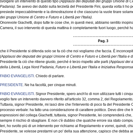
svolgere un intervento di questo tipo
(Applausi dei deputati dei gruppi Unione di C
Padania).
Se avevo dei dubbi sulla terzietà del Presidente Fini, questa volta li ho p
presiede impeccabilmente e la dimostrazione è che ciascuno la vuole tirare solame
dei gruppi Unione di Centro e Futuro e Libertà per l'Italia).
Onorevole Giachetti, dopo tutte le cose che, in questi mesi, abbiamo sentito inopin
Camera, il suo intervento di questa mattina è completamente fuori luogo, perché ha d
Pag. 3
che il Presidente si difenda solo se fa ciò che noi vogliamo che faccia. È inconce
(Applausi dei deputati dei gruppi Unione di Centro e Futuro e Libertà per l'Italia e 
Presidente fa ciò che ritiene giusto, perché è terzo rispetto alle parti
(Applausi dei 
della Libertà, Lega Nord Padania, Futuro e Libertà per l'Italia e Iniziativa Responsa
FABIO EVANGELISTI
. Chiedo di parlare.
PRESIDENTE
. Ne ha facoltà, per cinque minuti.
FABIO EVANGELISTI
. Signor Presidente, spero anch'io di non utilizzare tutti i ci
voglio fare un intervento davvero riferito all'articolo 32, comma 2, del Regolamento,
Tuttavia, signor Presidente, mi lasci dire che l'intervento di poco fa del Presidente
processo verbale: ha fatto una considerazione di carattere politico. Devo dire che ho
espressioni del collega Giachetti, tuttavia, signor Presidente, lei comprenderà che, 
sempre il rischio di sbagliare. E non c'è dubbio che qualche errore sia stato compiut
Ieri, ho svolto più di un intervento per richiamo al Regolamento e vorrei, quindi, chi
Presidente, se volesse prestarmi un po' della sua attenzione, capisco che debba anche