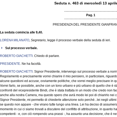
Seduta n. 463 di mercoledì 13 april
Pag. 1
PRESIDENZA DEL PRESIDENTE GIANFRAN
La seduta comincia alle 9,40.
LORENA MILANATO
,
Segretario,
legge il processo verbale della seduta di ieri.
Sul processo verbale.
ROBERTO GIACHETTI
. Chiedo di parlare.
PRESIDENTE
. Ne ha facoltà.
ROBERTO GIACHETTI
. Signor Presidente, intervengo sul processo verbale a norm
Regolamento e precisamente vorrei chiarire il mio pensiero, in particolare, riguardo l
alcune questioni ed accuse, ovviamente politiche, che vorrei meglio precisare in q
Vorrei farlo, se possibile, anche con un tono urbano e più urbano di quello che è stat
confronti del vicepresidente Bindi, che è stata trattata in un modo che credo non fa
anche alla nostra Camera, ma questo spero che avrà modo lei poi di chiarirlo nei co
Signor Presidente, mi permetto di chiederle attenzione solo perché...lei negli ultim
se questo non appare - che virano tutte lungo una linea. Lei ha deciso di assumers
momento in cui ci siamo trovati a discutere del conflitto di attribuzione, in quanto ha
competenti - e, con ciò rompendo una prassi -, ha assunto una decisione, che è nell