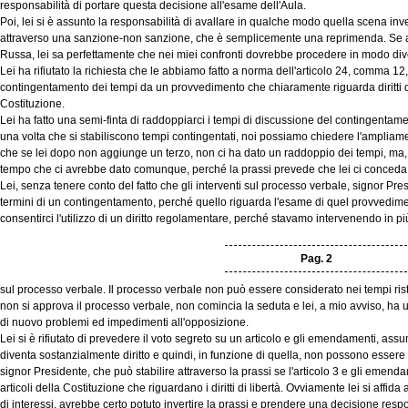
responsabilità di portare questa decisione all'esame dell'Aula.
Poi, lei si è assunto la responsabilità di avallare in qualche modo quella scena inv
attraverso una sanzione-non sanzione, che è semplicemente una reprimenda. Se ad
Russa, lei sa perfettamente che nei miei confronti dovrebbe procedere in modo div
Lei ha rifiutato la richiesta che le abbiamo fatto a norma dell'articolo 24, comma 12
contingentamento dei tempi da un provvedimento che chiaramente riguarda diritti di l
Costituzione.
Lei ha fatto una semi-finta di raddoppiarci i tempi di discussione del contingentam
una volta che si stabiliscono tempi contingentati, noi possiamo chiedere l'ampliamen
che se lei dopo non aggiunge un terzo, non ci ha dato un raddoppio dei tempi, ma, 
tempo che ci avrebbe dato comunque, perché la prassi prevede che lei ci conceda p
Lei, senza tenere conto del fatto che gli interventi sul processo verbale, signor P
termini di un contingentamento, perché quello riguarda l'esame di quel provvedime
consentirci l'utilizzo di un diritto regolamentare, perché stavamo intervenendo in pi
Pag. 2
sul processo verbale. Il processo verbale non può essere considerato nei tempi ristr
non si approva il processo verbale, non comincia la seduta e lei, a mio avviso, ha
di nuovo problemi ed impedimenti all'opposizione.
Lei si è rifiutato di prevedere il voto segreto su un articolo e gli emendamenti, ass
diventa sostanzialmente diritto e quindi, in funzione di quella, non possono essere
signor Presidente, che può stabilire attraverso la prassi se l'articolo 3 e gli emend
articoli della Costituzione che riguardano i diritti di libertà. Ovviamente lei si affida
di interessi, avrebbe certo potuto invertire la prassi e prendere una decisione respon