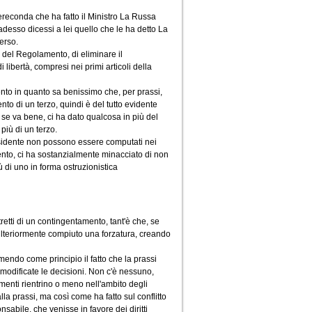
ereconda che ha fatto il Ministro La Russa
esso dicessi a lei quello che le ha detto La
erso.
, del Regolamento, di eliminare il
ibertà, compresi nei primi articoli della
ento in quanto sa benissimo che, per prassi,
to di un terzo, quindi è del tutto evidente
se va bene, ci ha dato qualcosa in più del
iù di un terzo.
residente non possono essere computati nei
nto, ci ha sostanzialmente minacciato di non
ù di uno in forma ostruzionistica
etti di un contingentamento, tant'è che, se
 ulteriormente compiuto una forzatura, creando
umendo come principio il fatto che la prassi
 modificate le decisioni. Non c'è nessuno,
amenti rientrino o meno nell'ambito degli
 alla prassi, ma così come ha fatto sul conflitto
sabile, che venisse in favore dei diritti