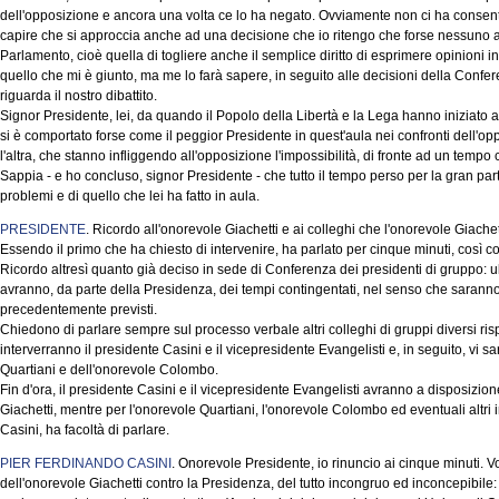
dell'opposizione e ancora una volta ce lo ha negato. Ovviamente non ci ha consenti
capire che si approccia anche ad una decisione che io ritengo che forse nessuno 
Parlamento, cioè quella di togliere anche il semplice diritto di esprimere opinioni 
quello che mi è giunto, ma me lo farà sapere, in seguito alle decisioni della Confe
riguarda il nostro dibattito.
Signor Presidente, lei, da quando il Popolo della Libertà e la Lega hanno iniziato a
si è comportato forse come il peggior Presidente in quest'aula nei confronti dell'op
l'altra, che stanno infliggendo all'opposizione l'impossibilità, di fronte ad un tempo 
Sappia - e ho concluso, signor Presidente - che tutto il tempo perso per la gran pa
problemi e di quello che lei ha fatto in aula.
PRESIDENTE
. Ricordo all'onorevole Giachetti e ai colleghi che l'onorevole Giache
Essendo il primo che ha chiesto di intervenire, ha parlato per cinque minuti, così 
Ricordo altresì quanto già deciso in sede di Conferenza dei presidenti di gruppo: ul
avranno, da parte della Presidenza, dei tempi contingentati, nel senso che saranno m
precedentemente previsti.
Chiedono di parlare sempre sul processo verbale altri colleghi di gruppi diversi risp
interverranno il presidente Casini e il vicepresidente Evangelisti e, in seguito, vi sar
Quartiani e dell'onorevole Colombo.
Fin d'ora, il presidente Casini e il vicepresidente Evangelisti avranno a disposizion
Giachetti, mentre per l'onorevole Quartiani, l'onorevole Colombo ed eventuali altri 
Casini, ha facoltà di parlare.
PIER FERDINANDO CASINI
. Onorevole Presidente, io rinuncio ai cinque minuti. Vo
dell'onorevole Giachetti contro la Presidenza, del tutto incongruo ed inconcepibile: