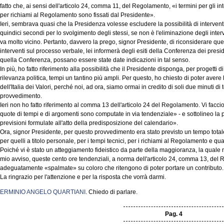
fatto che, ai sensi dell'articolo 24, comma 11, del Regolamento, «i termini per gli int
per richiami al Regolamento sono fissati dal Presidente».
Ieri, sembrava quasi che la Presidenza volesse escludere la possibilità di interventi 
quindici secondi per lo svolgimento degli stessi, se non è l'eliminazione degli inter
va molto vicino. Pertanto, davvero la prego, signor Presidente, di riconsiderare ques
interventi sul processo verbale, lei informerà degli esiti della Conferenza dei presi
quella Conferenza, possano essere state date indicazioni in tal senso.
In più, ho fatto riferimento alla possibilità che il Presidente disponga, per progetti 
rilevanza politica, tempi un tantino più ampli. Per questo, ho chiesto di poter ave
dell'Italia dei Valori, perché noi, ad ora, siamo ormai in credito di soli due minuti d
provvedimento.
Ieri non ho fatto riferimento al comma 13 dell'articolo 24 del Regolamento. Vi faccio 
quote di tempi e di argomenti sono computate in via tendenziale» - e sottolineo la p
previsioni formulate all'atto della predisposizione del calendario».
Ora, signor Presidente, per questo provvedimento era stato previsto un tempo totale 
per quelli a titolo personale, per i tempi tecnici, per i richiami al Regolamento e quan
Poiché vi è stato un atteggiamento fideistico da parte della maggioranza, la quale non
mio avviso, queste cento ore tendenziali, a norma dell'articolo 24, comma 13, de
adeguatamente «spalmate» su coloro che ritengono di poter portare un contributo.
La ringrazio per l'attenzione e per la risposta che vorrà darmi.
ERMINIO ANGELO QUARTIANI
. Chiedo di parlare.
Pag. 4