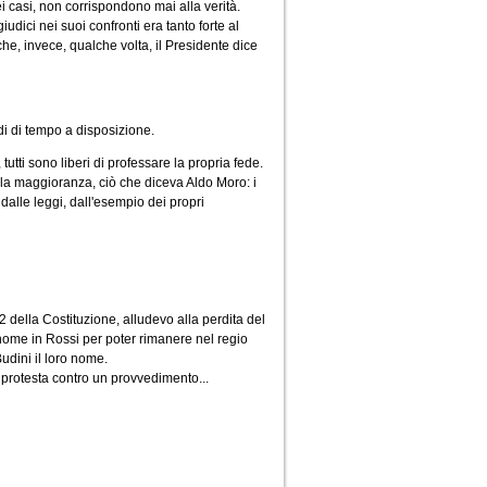
i casi, non corrispondono mai alla verità.
udici nei suoi confronti era tanto forte al
e, invece, qualche volta, il Presidente dice
di di tempo a disposizione.
tutti sono liberi di professare la propria fede.
ella maggioranza, ciò che diceva Aldo Moro: i
dalle leggi, dall'esempio dei propri
22 della Costituzione, alludevo alla perdita del
 nome in Rossi per poter rimanere nel regio
udini il loro nome.
di protesta contro un provvedimento...