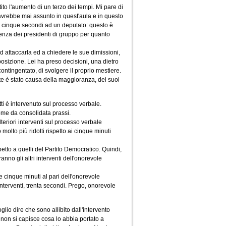
to l'aumento di un terzo dei tempi. Mi pare di
avrebbe mai assunto in quest'aula e in questo
in cinque secondi ad un deputato: questo è
renza dei presidenti di gruppo per quanto
d attaccarla ed a chiedere le sue dimissioni,
posizione. Lei ha preso decisioni, una dietro
contingentato, di svolgere il proprio mestiere.
rte è stato causa della maggioranza, dei suoi
tti è intervenuto sul processo verbale.
come da consolidata prassi.
teriori interventi sul processo verbale
olto più ridotti rispetto ai cinque minuti
etto a quelli del Partito Democratico. Quindi,
anno gli altri interventi dell'onorevole
e cinque minuti al pari dell'onorevole
interventi, trenta secondi. Prego, onorevole
glio dire che sono allibito dall'intervento
 non si capisce cosa lo abbia portato a