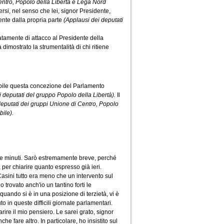
entro, Popolo della Libertà e Lega Nord
ersi, nel senso che lei, signor Presidente,
nte dalla propria parte
(Applausi dei deputati
atamente di attacco al Presidente della
imostrato la strumentalità di chi ritiene
pibile questa concezione del Parlamento
di deputati del gruppo Popolo della Libertà).
Il
deputati dei gruppi Unione di Centro, Popolo
bile).
nque minuti. Sarò estremamente breve, perché
 per chiarire quanto espresso già ieri.
 Casini tutto era meno che un intervento sul
 trovato anch'io un tantino forti le
quando si è in una posizione di terzietà, vi è
o in queste difficili giornate parlamentari.
arire il mio pensiero. Le sarei grato, signor
 fare altro. In particolare, ho insistito sul