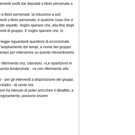
erventi svolti dai deputati a titolo personale o
a titolo personale: la riduzione a soli
venti a titolo personale, è qualche cosa che ci
to aspetto. Voglio sperare che, alla fine degli
denti di gruppo. E voglio sperare che, in
di legge riguardanti questioni di eccezionale
re l'ampliamento dei tempi, a nome del gruppo
i tempo per intervenire su questo rilevantissimo
riferimento ora, citandolo: «Le ripartizioni in
arola tendenziale - «e con riferimento alle
- per gli interventi a disposizione dei gruppi,
t'altro - di cento ore.
 ha ritenuto di poter arricchire il dibattito, a
l Regolamento, possono essere