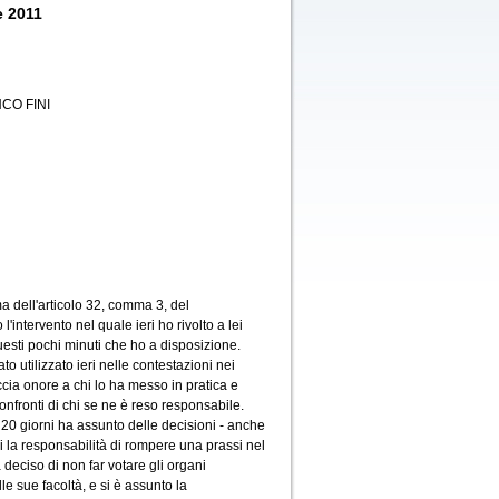
e 2011
CO FINI
a dell'articolo 32, comma 3, del
'intervento nel quale ieri ho rivolto a lei
uesti pochi minuti che ho a disposizione.
o utilizzato ieri nelle contestazioni nei
ccia onore a chi lo ha messo in pratica e
nfronti di chi se ne è reso responsabile.
i 20 giorni ha assunto delle decisioni - anche
i la responsabilità di rompere una prassi nel
 deciso di non far votare gli organi
e sue facoltà, e si è assunto la