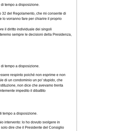
i di tempo a disposizione.
olo 32 del Regolamento, che mi consente di
e lo vorranno fare per chiarire il proprio
il diritto individuale dei singoli
spetteremo sempre le decisioni della Presidenza,
 di tempo a disposizione.
essere respinto poiché non esprime e non
le di un condominio un po' stupido, che
Costituzione, non dice che avevamo trenta
temente impedito il dibattito
 di tempo a disposizione.
io intervento: lo ho dovuto svolgere in
o solo dire che il Presidente del Consiglio