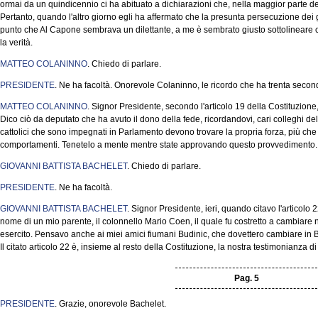
ormai da un quindicennio ci ha abituato a dichiarazioni che, nella maggior parte de
Pertanto, quando l'altro giorno egli ha affermato che la presunta persecuzione dei gi
punto che Al Capone sembrava un dilettante, a me è sembrato giusto sottolineare ch
la verità.
MATTEO COLANINNO
. Chiedo di parlare.
PRESIDENTE
. Ne ha facoltà. Onorevole Colaninno, le ricordo che ha trenta secon
MATTEO COLANINNO
. Signor Presidente, secondo l'articolo 19 della Costituzione, 
Dico ciò da deputato che ha avuto il dono della fede, ricordandovi, cari colleghi d
cattolici che sono impegnati in Parlamento devono trovare la propria forza, più che 
comportamenti. Tenetelo a mente mentre state approvando questo provvedimento.
GIOVANNI BATTISTA BACHELET
. Chiedo di parlare.
PRESIDENTE
. Ne ha facoltà.
GIOVANNI BATTISTA BACHELET
. Signor Presidente, ieri, quando citavo l'articolo 
nome di un mio parente, il colonnello Mario Coen, il quale fu costretto a cambiare
esercito. Pensavo anche ai miei amici fiumani Budinic, che dovettero cambiare in B
Il citato articolo 22 è, insieme al resto della Costituzione, la nostra testimonianza 
Pag. 5
PRESIDENTE
. Grazie, onorevole Bachelet.