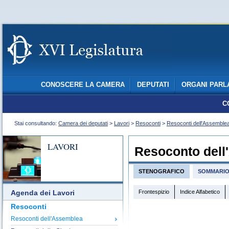
CONOSCERE LA CAMERA
DEPUTATI
ORGANI PARL
C
Stai consultando:
Camera dei deputati
>
Lavori
>
Resoconti
>
Resoconti dell'Assemble
LAVORI
Resoconto dell
STENOGRAFICO
SOMMARI
Frontespizio
Indice Alfabetico
Agenda dei Lavori
Resoconti
Resoconti dell'Assemblea