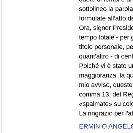
sottolineo la parol
formulate all'atto 
Ora, signor Presid
tempo totale - per g
titolo personale, p
quant'altro - di cen
Poiché vi è stato u
maggioranza, la qual
mio avviso, queste 
comma 13, del Re
«spalmate» su color
La ringrazio per l'
ERMINIO ANGEL