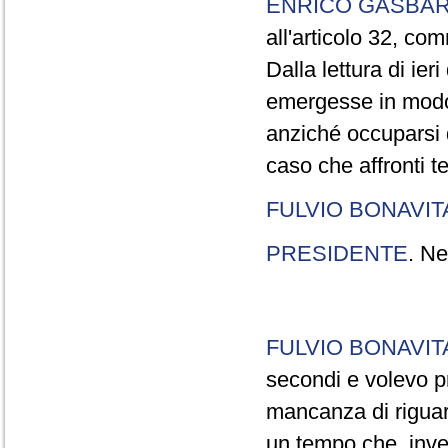
ENRICO GASBA
all'articolo 32, co
Dalla lettura di ier
emergesse in modo
anziché occuparsi d
caso che affronti t
FULVIO BONAVI
PRESIDENTE
. Ne
FULVIO BONAVI
secondi e volevo pr
mancanza di riguar
un tempo che, invec