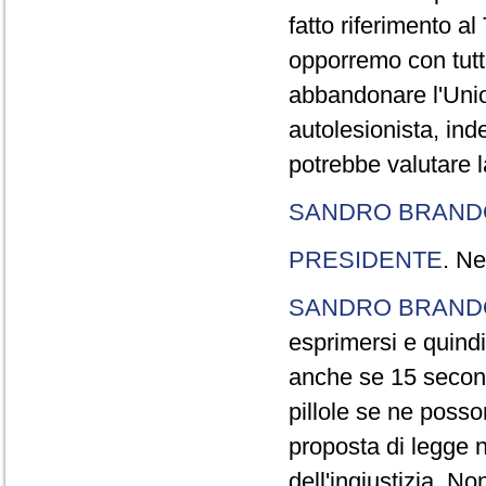
fatto riferimento a
opporremo con tutte
abbandonare l'Uni
autolesionista, ind
potrebbe valutare l
SANDRO BRANDO
PRESIDENTE
. Ne
SANDRO BRANDO
esprimersi e quindi
anche se 15 second
pillole se ne poss
proposta di legge n
dell'ingiustizia. No