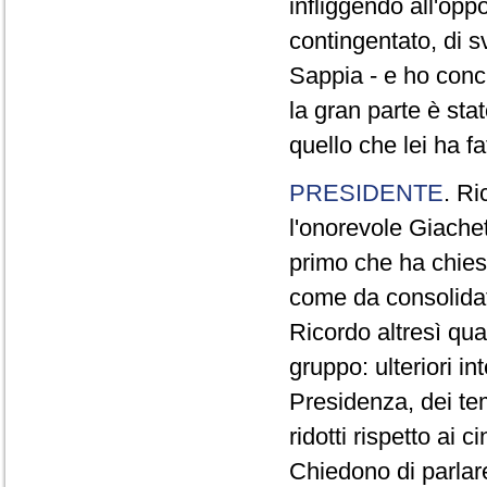
infliggendo all'opp
contingentato, di s
Sappia - e ho concl
la gran parte è sta
quello che lei ha fa
PRESIDENTE
. Ri
l'onorevole Giachet
primo che ha chiest
come da consolidat
Ricordo altresì qua
gruppo: ulteriori i
Presidenza, dei te
ridotti rispetto ai
Chiedono di parlare