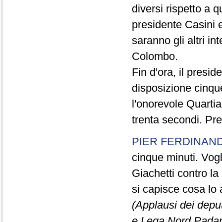
diversi rispetto a q
presidente Casini e
saranno gli altri in
Colombo.
Fin d'ora, il presi
disposizione cinque
l'onorevole Quartia
trenta secondi. Pre
PIER FERDINAND
cinque minuti. Vogli
Giachetti contro la
si capisce cosa lo 
(Applausi dei deput
e Lega Nord Padan