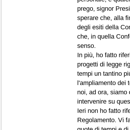
prego, signor Presi
sperare che, alla f
degli esiti della C
che, in quella Conf
senso.
In più, ho fatto rif
progetti di legge ri
tempi un tantino pi
l'ampliamento dei t
noi, ad ora, siamo 
intervenire su que
Ieri non ho fatto r
Regolamento. Vi fac
quote di tempi e d