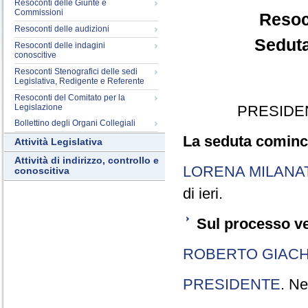
Resoconti delle Giunte e
Commissioni
Resoc
Resoconti delle audizioni
Seduta
Resoconti delle indagini
conoscitive
Resoconti Stenografici delle sedi
Legislativa, Redigente e Referente
Resoconti del Comitato per la
Legislazione
PRESIDE
Bollettino degli Organi Collegiali
La seduta cominci
Attività Legislativa
Attività di indirizzo, controllo e
LORENA MILANA
conoscitiva
di ieri.
Sul processo ve
ROBERTO GIACH
PRESIDENTE
. Ne