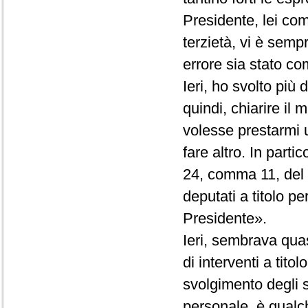
Presidente, lei co
terzietà, vi è semp
errore sia stato com
Ieri, ho svolto più
quindi, chiarire il
volesse prestarmi 
fare altro. In partic
24, comma 11, del R
deputati a titolo p
Presidente».
Ieri, sembrava quas
di interventi a tito
svolgimento degli st
personale, è qualc