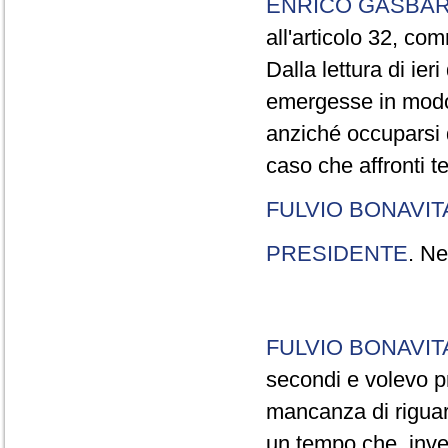
ENRICO GASBA
all'articolo 32, co
Dalla lettura di ier
emergesse in modo
anziché occuparsi d
caso che affronti t
FULVIO BONAVI
PRESIDENTE
. Ne
FULVIO BONAVI
secondi e volevo pr
mancanza di riguar
un tempo che, invec