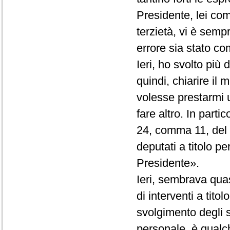
Presidente, lei co
terzietà, vi è semp
errore sia stato com
Ieri, ho svolto più
quindi, chiarire il
volesse prestarmi 
fare altro. In partic
24, comma 11, del R
deputati a titolo p
Presidente».
Ieri, sembrava quas
di interventi a tito
svolgimento degli st
personale, è qualc