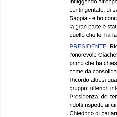
infliggendo all'opp
contingentato, di s
Sappia - e ho concl
la gran parte è sta
quello che lei ha fa
PRESIDENTE
. Ri
l'onorevole Giachet
primo che ha chiest
come da consolidat
Ricordo altresì qua
gruppo: ulteriori i
Presidenza, dei te
ridotti rispetto ai
Chiedono di parlare