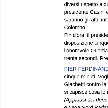
diversi rispetto a q
presidente Casini e
saranno gli altri in
Colombo.
Fin d'ora, il presi
disposizione cinque
l'onorevole Quartia
trenta secondi. Pre
PIER FERDINAND
cinque minuti. Vogli
Giachetti contro la
si capisce cosa lo 
(Applausi dei deput
e Lega Nord Padan