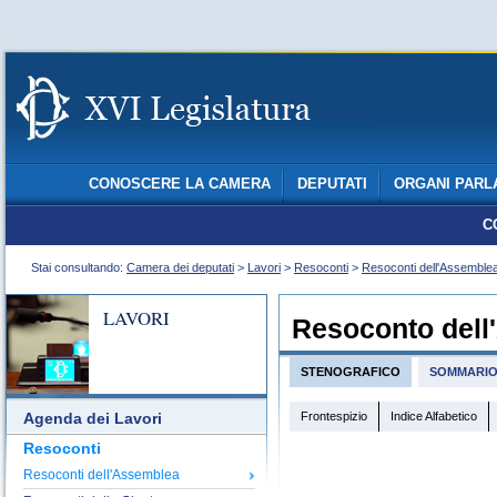
CONOSCERE LA CAMERA
DEPUTATI
ORGANI PARL
C
Stai consultando:
Camera dei deputati
>
Lavori
>
Resoconti
>
Resoconti dell'Assemble
LAVORI
Resoconto dell
STENOGRAFICO
SOMMARI
Frontespizio
Indice Alfabetico
Agenda dei Lavori
Resoconti
Resoconti dell'Assemblea