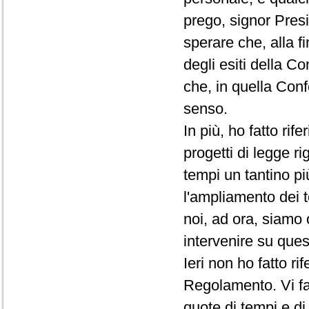
prego, signor Presi
sperare che, alla f
degli esiti della C
che, in quella Conf
senso.
In più, ho fatto rif
progetti di legge ri
tempi un tantino pi
l'ampliamento dei t
noi, ad ora, siamo 
intervenire su que
Ieri non ho fatto r
Regolamento. Vi fac
quote di tempi e d