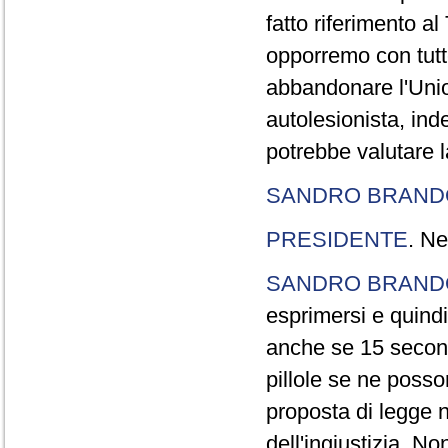
fatto riferimento a
opporremo con tutte
abbandonare l'Uni
autolesionista, ind
potrebbe valutare l
SANDRO BRANDO
PRESIDENTE
. Ne
SANDRO BRANDO
esprimersi e quindi
anche se 15 second
pillole se ne poss
proposta di legge n
dell'ingiustizia. No