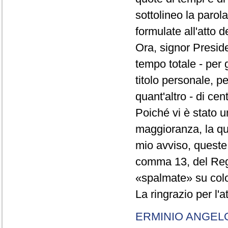
sottolineo la parol
formulate all'atto 
Ora, signor Presid
tempo totale - per g
titolo personale, p
quant'altro - di cen
Poiché vi è stato u
maggioranza, la qual
mio avviso, queste 
comma 13, del Re
«spalmate» su color
La ringrazio per l'
ERMINIO ANGEL