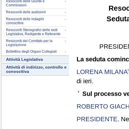
Resoconti delle Giunte e
Commissioni
Resoc
Resoconti delle audizioni
Seduta
Resoconti delle indagini
conoscitive
Resoconti Stenografici delle sedi
Legislativa, Redigente e Referente
Resoconti del Comitato per la
Legislazione
PRESIDE
Bollettino degli Organi Collegiali
La seduta cominci
Attività Legislativa
Attività di indirizzo, controllo e
LORENA MILANA
conoscitiva
di ieri.
Sul processo ve
ROBERTO GIACH
PRESIDENTE
. Ne