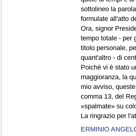
sottolineo la parol
formulate all'atto 
Ora, signor Presid
tempo totale - per g
titolo personale, p
quant'altro - di cen
Poiché vi è stato u
maggioranza, la qual
mio avviso, queste 
comma 13, del Re
«spalmate» su color
La ringrazio per l'
ERMINIO ANGEL