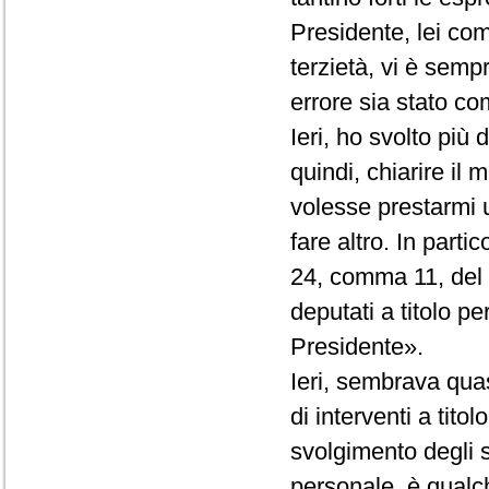
Presidente, lei co
terzietà, vi è semp
errore sia stato com
Ieri, ho svolto più
quindi, chiarire il
volesse prestarmi 
fare altro. In partic
24, comma 11, del R
deputati a titolo p
Presidente».
Ieri, sembrava quas
di interventi a tito
svolgimento degli st
personale, è qualc