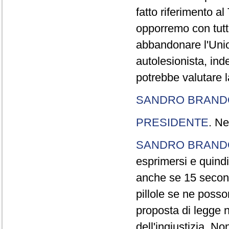
fatto riferimento a
opporremo con tutte
abbandonare l'Uni
autolesionista, ind
potrebbe valutare l
SANDRO BRANDO
PRESIDENTE
. Ne
SANDRO BRANDO
esprimersi e quindi
anche se 15 second
pillole se ne poss
proposta di legge n
dell'ingiustizia. No