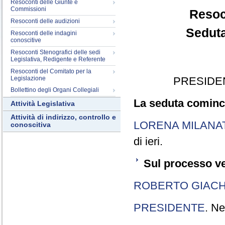
Resoconti delle Giunte e
Commissioni
Resoc
Resoconti delle audizioni
Seduta
Resoconti delle indagini
conoscitive
Resoconti Stenografici delle sedi
Legislativa, Redigente e Referente
Resoconti del Comitato per la
Legislazione
PRESIDE
Bollettino degli Organi Collegiali
La seduta cominci
Attività Legislativa
Attività di indirizzo, controllo e
LORENA MILANA
conoscitiva
di ieri.
Sul processo ve
ROBERTO GIACH
PRESIDENTE
. Ne