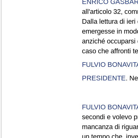
ENRICO GASBA
all'articolo 32, co
Dalla lettura di ier
emergesse in modo
anziché occuparsi d
caso che affronti t
FULVIO BONAVI
PRESIDENTE
. Ne
FULVIO BONAVI
secondi e volevo pr
mancanza di riguar
un tempo che, invec