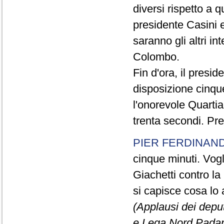
diversi rispetto a q
presidente Casini e
saranno gli altri in
Colombo.
Fin d'ora, il presi
disposizione cinque
l'onorevole Quartia
trenta secondi. Pre
PIER FERDINAND
cinque minuti. Vogli
Giachetti contro la
si capisce cosa lo 
(Applausi dei deput
e Lega Nord Padan