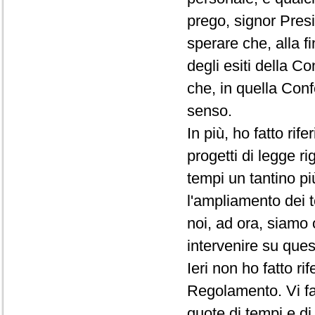
prego, signor Presi
sperare che, alla f
degli esiti della C
che, in quella Conf
senso.
In più, ho fatto rif
progetti di legge ri
tempi un tantino pi
l'ampliamento dei t
noi, ad ora, siamo 
intervenire su que
Ieri non ho fatto r
Regolamento. Vi fac
quote di tempi e d