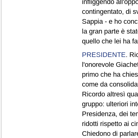
infliggendo all'opp
contingentato, di s
Sappia - e ho concl
la gran parte è sta
quello che lei ha fa
PRESIDENTE
. Ri
l'onorevole Giachet
primo che ha chiest
come da consolidat
Ricordo altresì qua
gruppo: ulteriori i
Presidenza, dei te
ridotti rispetto ai
Chiedono di parlare