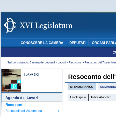
CONOSCERE LA CAMERA
DEPUTATI
ORGANI PARL
C
Stai consultando:
Camera dei deputati
>
Lavori
>
Resoconti
>
Resoconti dell'Assemble
LAVORI
Resoconto dell
STENOGRAFICO
SOMMARI
Frontespizio
Indice Alfabetico
Agenda dei Lavori
Resoconti
Resoconti dell'Assemblea