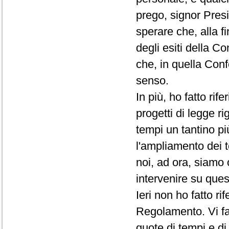
prego, signor Presi
sperare che, alla f
degli esiti della C
che, in quella Conf
senso.
In più, ho fatto rif
progetti di legge ri
tempi un tantino pi
l'ampliamento dei t
noi, ad ora, siamo 
intervenire su que
Ieri non ho fatto r
Regolamento. Vi fac
quote di tempi e d