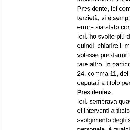
Presidente, lei co
terzietà, vi è semp
errore sia stato com
Ieri, ho svolto più
quindi, chiarire il
volesse prestarmi 
fare altro. In partic
24, comma 11, del R
deputati a titolo p
Presidente».
Ieri, sembrava quas
di interventi a tito
svolgimento degli st
personale, è qualc