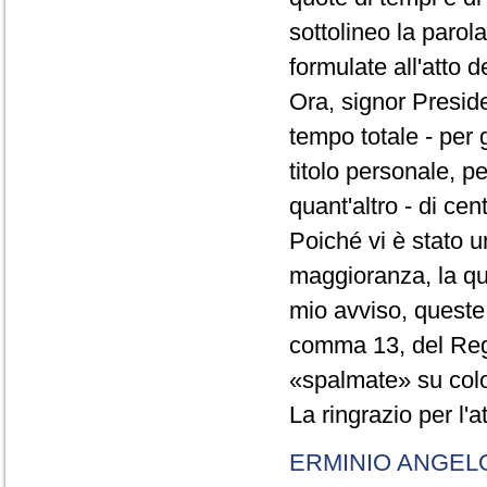
sottolineo la parol
formulate all'atto 
Ora, signor Presid
tempo totale - per g
titolo personale, p
quant'altro - di cen
Poiché vi è stato u
maggioranza, la qual
mio avviso, queste 
comma 13, del Re
«spalmate» su color
La ringrazio per l'
ERMINIO ANGEL