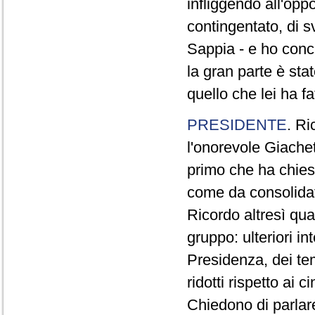
infliggendo all'opp
contingentato, di s
Sappia - e ho concl
la gran parte è sta
quello che lei ha fa
PRESIDENTE
. Ri
l'onorevole Giachet
primo che ha chiest
come da consolidat
Ricordo altresì qua
gruppo: ulteriori i
Presidenza, dei te
ridotti rispetto ai
Chiedono di parlare