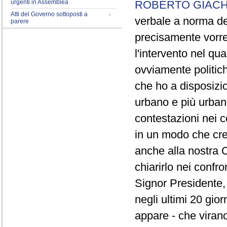
urgenti in Assemblea
ROBERTO GIACH
Atti del Governo sottoposti a
verbale a norma de
parere
precisamente vorrei
l'intervento nel qua
ovviamente politich
che ho a disposizio
urbano e più urbano 
contestazioni nei c
in un modo che cre
anche alla nostra 
chiarirlo nei confro
Signor Presidente, 
negli ultimi 20 gio
appare - che virano