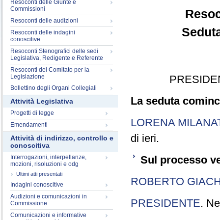
Resoconti delle Giunte e
Commissioni
Resoc
Resoconti delle audizioni
Seduta
Resoconti delle indagini
conoscitive
Resoconti Stenografici delle sedi
Legislativa, Redigente e Referente
Resoconti del Comitato per la
Legislazione
PRESIDE
Bollettino degli Organi Collegiali
La seduta cominci
Attività Legislativa
Progetti di legge
LORENA MILANA
Emendamenti
di ieri.
Attività di indirizzo, controllo e
conoscitiva
Interrogazioni, interpellanze,
Sul processo ve
mozioni, risoluzioni e odg
Ultimi atti presentati
ROBERTO GIACH
Indagini conoscitive
Audizioni e comunicazioni in
PRESIDENTE
. Ne
Commissione
Comunicazioni e informative