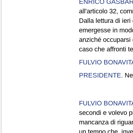
ENRICO GASBA
all'articolo 32, co
Dalla lettura di ier
emergesse in modo
anziché occuparsi d
caso che affronti t
FULVIO BONAVI
PRESIDENTE
. Ne
FULVIO BONAVI
secondi e volevo pr
mancanza di riguar
un tempo che, invec