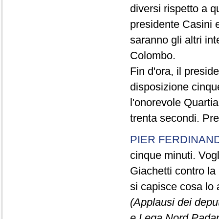
diversi rispetto a q
presidente Casini e
saranno gli altri in
Colombo.
Fin d'ora, il presi
disposizione cinque
l'onorevole Quartia
trenta secondi. Pre
PIER FERDINAND
cinque minuti. Vogli
Giachetti contro la
si capisce cosa lo 
(Applausi dei deput
e Lega Nord Padan