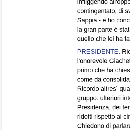
infliggendo all'opp
contingentato, di s
Sappia - e ho concl
la gran parte è sta
quello che lei ha fa
PRESIDENTE
. Ri
l'onorevole Giachet
primo che ha chiest
come da consolidat
Ricordo altresì qua
gruppo: ulteriori i
Presidenza, dei te
ridotti rispetto ai
Chiedono di parlare