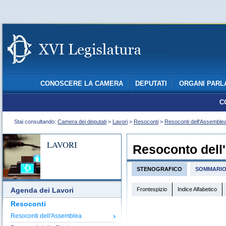
CONOSCERE LA CAMERA
DEPUTATI
ORGANI PARL
C
Stai consultando:
Camera dei deputati
>
Lavori
>
Resoconti
>
Resoconti dell'Assemble
LAVORI
Resoconto dell
STENOGRAFICO
SOMMARI
Frontespizio
Indice Alfabetico
Agenda dei Lavori
Resoconti
Resoconti dell'Assemblea