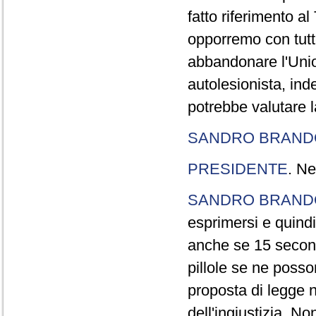
fatto riferimento a
opporremo con tutte
abbandonare l'Uni
autolesionista, ind
potrebbe valutare l
SANDRO BRANDO
PRESIDENTE
. Ne
SANDRO BRANDO
esprimersi e quindi
anche se 15 second
pillole se ne poss
proposta di legge n
dell'ingiustizia. No