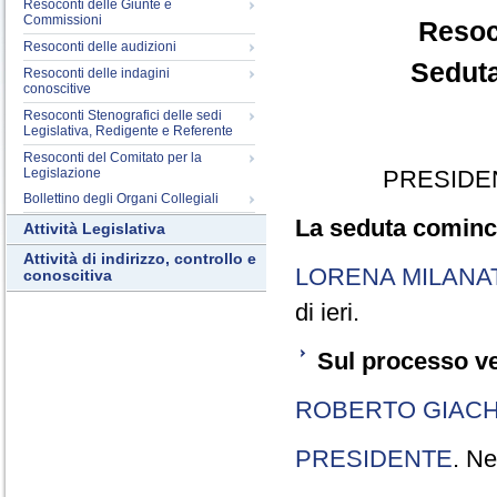
Resoconti delle Giunte e
Commissioni
Resoc
Resoconti delle audizioni
Seduta
Resoconti delle indagini
conoscitive
Resoconti Stenografici delle sedi
Legislativa, Redigente e Referente
Resoconti del Comitato per la
Legislazione
PRESIDE
Bollettino degli Organi Collegiali
La seduta cominci
Attività Legislativa
Attività di indirizzo, controllo e
LORENA MILANA
conoscitiva
di ieri.
Sul processo ve
ROBERTO GIACH
PRESIDENTE
. Ne