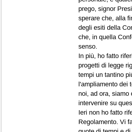
prego, signor Presi
sperare che, alla f
degli esiti della C
che, in quella Conf
senso.
In più, ho fatto rif
progetti di legge ri
tempi un tantino pi
l'ampliamento dei t
noi, ad ora, siamo 
intervenire su que
Ieri non ho fatto r
Regolamento. Vi fac
quote di tempi e d