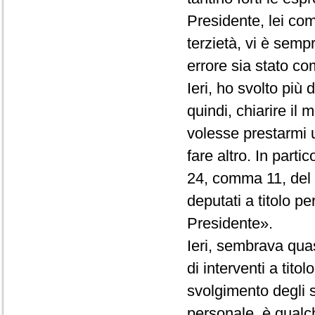
Presidente, lei co
terzietà, vi è semp
errore sia stato com
Ieri, ho svolto più
quindi, chiarire il
volesse prestarmi 
fare altro. In partic
24, comma 11, del R
deputati a titolo p
Presidente».
Ieri, sembrava quas
di interventi a tito
svolgimento degli st
personale, è qualc