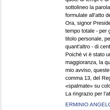
sottolineo la parol
formulate all'atto 
Ora, signor Presid
tempo totale - per g
titolo personale, p
quant'altro - di cen
Poiché vi è stato u
maggioranza, la qual
mio avviso, queste 
comma 13, del Re
«spalmate» su color
La ringrazio per l'
ERMINIO ANGEL