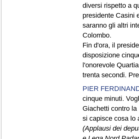
diversi rispetto a q
presidente Casini e
saranno gli altri in
Colombo.
Fin d'ora, il presi
disposizione cinque
l'onorevole Quartia
trenta secondi. Pre
PIER FERDINAND
cinque minuti. Vogli
Giachetti contro la
si capisce cosa lo 
(Applausi dei deput
e Lega Nord Padan