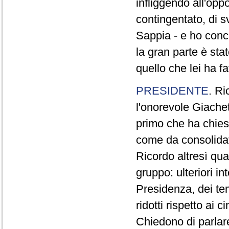
infliggendo all'opp
contingentato, di s
Sappia - e ho concl
la gran parte è sta
quello che lei ha fa
PRESIDENTE
. Ri
l'onorevole Giachet
primo che ha chiest
come da consolidat
Ricordo altresì qua
gruppo: ulteriori i
Presidenza, dei te
ridotti rispetto ai
Chiedono di parlare