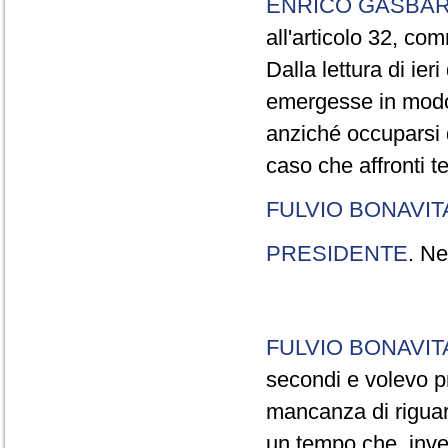
ENRICO GASBA
all'articolo 32, co
Dalla lettura di ier
emergesse in modo
anziché occuparsi d
caso che affronti t
FULVIO BONAVI
PRESIDENTE
. Ne
FULVIO BONAVI
secondi e volevo pr
mancanza di riguar
un tempo che, invec