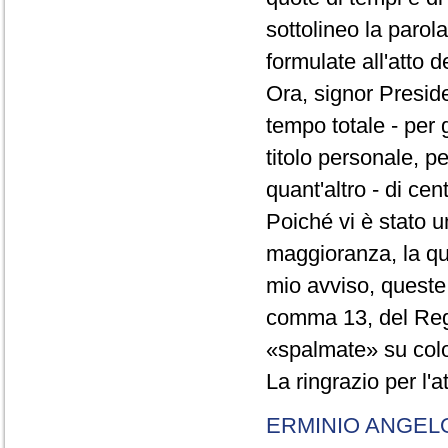
sottolineo la parol
formulate all'atto 
Ora, signor Presid
tempo totale - per g
titolo personale, p
quant'altro - di cen
Poiché vi è stato u
maggioranza, la qual
mio avviso, queste 
comma 13, del Re
«spalmate» su color
La ringrazio per l'
ERMINIO ANGEL