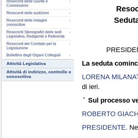
Resoconti delle Giunte e
Commissioni
Resoc
Resoconti delle audizioni
Seduta
Resoconti delle indagini
conoscitive
Resoconti Stenografici delle sedi
Legislativa, Redigente e Referente
Resoconti del Comitato per la
Legislazione
PRESIDE
Bollettino degli Organi Collegiali
La seduta cominci
Attività Legislativa
Attività di indirizzo, controllo e
LORENA MILANA
conoscitiva
di ieri.
Sul processo ve
ROBERTO GIACH
PRESIDENTE
. Ne