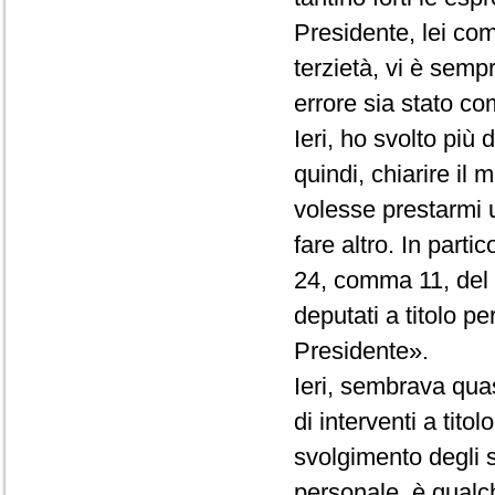
Presidente, lei co
terzietà, vi è semp
errore sia stato com
Ieri, ho svolto più
quindi, chiarire il
volesse prestarmi 
fare altro. In partic
24, comma 11, del R
deputati a titolo p
Presidente».
Ieri, sembrava quas
di interventi a tito
svolgimento degli st
personale, è qualc