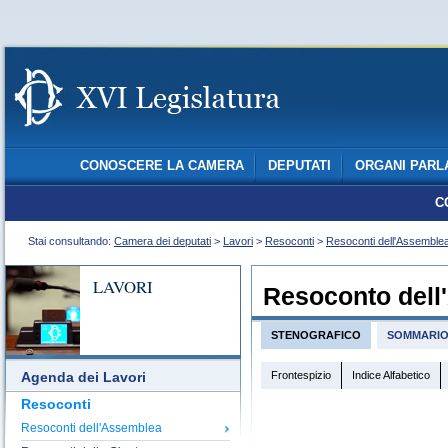
CONOSCERE LA CAMERA
DEPUTATI
ORGANI PARL
C
Stai consultando:
Camera dei deputati
>
Lavori
>
Resoconti
>
Resoconti dell'Assemble
LAVORI
Resoconto dell
STENOGRAFICO
SOMMARI
Frontespizio
Indice Alfabetico
Agenda dei Lavori
Resoconti
Resoconti dell'Assemblea