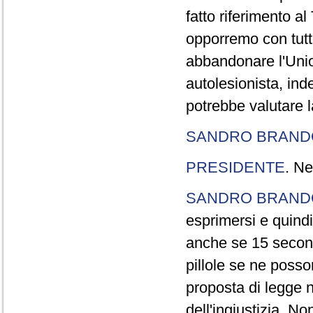
fatto riferimento a
opporremo con tutte
abbandonare l'Uni
autolesionista, ind
potrebbe valutare l
SANDRO BRANDO
PRESIDENTE
. Ne
SANDRO BRANDO
esprimersi e quindi
anche se 15 second
pillole se ne poss
proposta di legge n
dell'ingiustizia. No