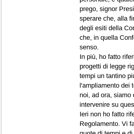
prego, signor Presi
sperare che, alla f
degli esiti della C
che, in quella Conf
senso.
In più, ho fatto rif
progetti di legge ri
tempi un tantino pi
l'ampliamento dei t
noi, ad ora, siamo 
intervenire su que
Ieri non ho fatto r
Regolamento. Vi fac
quote di tempi e d