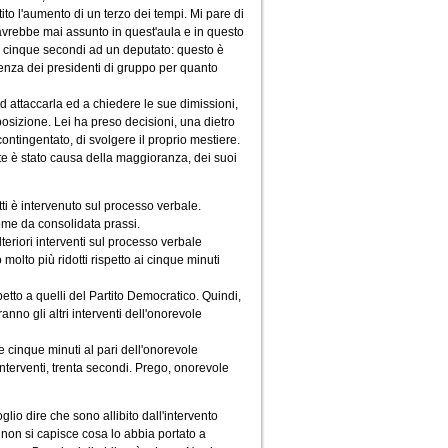
to l'aumento di un terzo dei tempi. Mi pare di
avrebbe mai assunto in quest'aula e in questo
in cinque secondi ad un deputato: questo è
renza dei presidenti di gruppo per quanto
d attaccarla ed a chiedere le sue dimissioni,
posizione. Lei ha preso decisioni, una dietro
contingentato, di svolgere il proprio mestiere.
rte è stato causa della maggioranza, dei suoi
tti è intervenuto sul processo verbale.
come da consolidata prassi.
teriori interventi sul processo verbale
olto più ridotti rispetto ai cinque minuti
etto a quelli del Partito Democratico. Quindi,
anno gli altri interventi dell'onorevole
e cinque minuti al pari dell'onorevole
interventi, trenta secondi. Prego, onorevole
glio dire che sono allibito dall'intervento
 non si capisce cosa lo abbia portato a