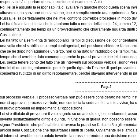
responsabilità di portare questa decisione all'esame dell'Aula.
Poi, lei si è assunto la responsabilità di avallare in qualche modo quella scena inv
attraverso una sanzione-non sanzione, che è semplicemente una reprimenda. Se ad
Russa, lei sa perfettamente che nei miei confronti dovrebbe procedere in modo div
Lei ha rifiutato la richiesta che le abbiamo fatto a norma dell'articolo 24, comma 12
contingentamento dei tempi da un provvedimento che chiaramente riguarda diritti di l
Costituzione.
Lei ha fatto una semi-finta di raddoppiarci i tempi di discussione del contingentam
una volta che si stabiliscono tempi contingentati, noi possiamo chiedere l'ampliamen
che se lei dopo non aggiunge un terzo, non ci ha dato un raddoppio dei tempi, ma, 
tempo che ci avrebbe dato comunque, perché la prassi prevede che lei ci conceda p
Lei, senza tenere conto del fatto che gli interventi sul processo verbale, signor P
termini di un contingentamento, perché quello riguarda l'esame di quel provvedime
consentirci l'utilizzo di un diritto regolamentare, perché stavamo intervenendo in pi
Pag. 2
sul processo verbale. Il processo verbale non può essere considerato nei tempi ristr
non si approva il processo verbale, non comincia la seduta e lei, a mio avviso, ha
di nuovo problemi ed impedimenti all'opposizione.
Lei si è rifiutato di prevedere il voto segreto su un articolo e gli emendamenti, ass
diventa sostanzialmente diritto e quindi, in funzione di quella, non possono essere
signor Presidente, che può stabilire attraverso la prassi se l'articolo 3 e gli emend
articoli della Costituzione che riguardano i diritti di libertà. Ovviamente lei si affida
di interessi, avrebbe certo potuto invertire la prassi e prendere una decisione respon