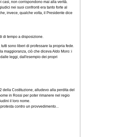
i casi, non corrispondono mai alla verità.
udici nei suoi confronti era tanto forte al
e, invece, qualche volta, il Presidente dice
di di tempo a disposizione.
tutti sono liberi di professare la propria fede.
ella maggioranza, ciò che diceva Aldo Moro: i
dalle leggi, dall'esempio dei propri
22 della Costituzione, alludevo alla perdita del
 nome in Rossi per poter rimanere nel regio
udini il loro nome.
di protesta contro un provvedimento...