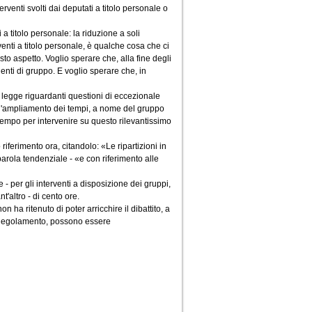
erventi svolti dai deputati a titolo personale o
a titolo personale: la riduzione a soli
venti a titolo personale, è qualche cosa che ci
to aspetto. Voglio sperare che, alla fine degli
denti di gruppo. E voglio sperare che, in
di legge riguardanti questioni di eccezionale
re l'ampliamento dei tempi, a nome del gruppo
i tempo per intervenire su questo rilevantissimo
riferimento ora, citandolo: «Le ripartizioni in
arola tendenziale - «e con riferimento alle
- per gli interventi a disposizione dei gruppi,
t'altro - di cento ore.
 ha ritenuto di poter arricchire il dibattito, a
l Regolamento, possono essere