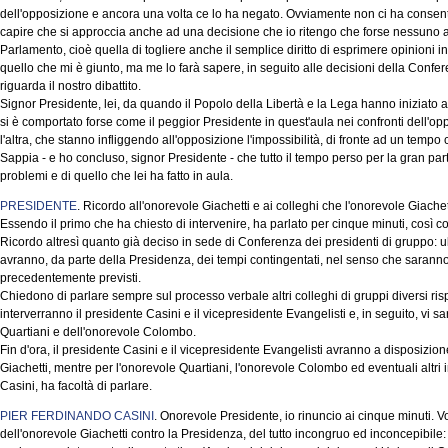
dell'opposizione e ancora una volta ce lo ha negato. Ovviamente non ci ha consenti
capire che si approccia anche ad una decisione che io ritengo che forse nessuno 
Parlamento, cioè quella di togliere anche il semplice diritto di esprimere opinioni 
quello che mi è giunto, ma me lo farà sapere, in seguito alle decisioni della Confe
riguarda il nostro dibattito.
Signor Presidente, lei, da quando il Popolo della Libertà e la Lega hanno iniziato a
si è comportato forse come il peggior Presidente in quest'aula nei confronti dell'op
l'altra, che stanno infliggendo all'opposizione l'impossibilità, di fronte ad un tempo 
Sappia - e ho concluso, signor Presidente - che tutto il tempo perso per la gran pa
problemi e di quello che lei ha fatto in aula.
PRESIDENTE
. Ricordo all'onorevole Giachetti e ai colleghi che l'onorevole Giache
Essendo il primo che ha chiesto di intervenire, ha parlato per cinque minuti, così 
Ricordo altresì quanto già deciso in sede di Conferenza dei presidenti di gruppo: ul
avranno, da parte della Presidenza, dei tempi contingentati, nel senso che saranno m
precedentemente previsti.
Chiedono di parlare sempre sul processo verbale altri colleghi di gruppi diversi risp
interverranno il presidente Casini e il vicepresidente Evangelisti e, in seguito, vi sar
Quartiani e dell'onorevole Colombo.
Fin d'ora, il presidente Casini e il vicepresidente Evangelisti avranno a disposizion
Giachetti, mentre per l'onorevole Quartiani, l'onorevole Colombo ed eventuali altri 
Casini, ha facoltà di parlare.
PIER FERDINANDO CASINI
. Onorevole Presidente, io rinuncio ai cinque minuti. Vo
dell'onorevole Giachetti contro la Presidenza, del tutto incongruo ed inconcepibile: