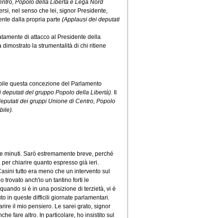
entro, Popolo della Libertà e Lega Nord
ersi, nel senso che lei, signor Presidente,
nte dalla propria parte
(Applausi dei deputati
atamente di attacco al Presidente della
imostrato la strumentalità di chi ritiene
pibile questa concezione del Parlamento
di deputati del gruppo Popolo della Libertà).
Il
deputati dei gruppi Unione di Centro, Popolo
bile).
nque minuti. Sarò estremamente breve, perché
 per chiarire quanto espresso già ieri.
 Casini tutto era meno che un intervento sul
 trovato anch'io un tantino forti le
quando si è in una posizione di terzietà, vi è
o in queste difficili giornate parlamentari.
arire il mio pensiero. Le sarei grato, signor
 fare altro. In particolare, ho insistito sul