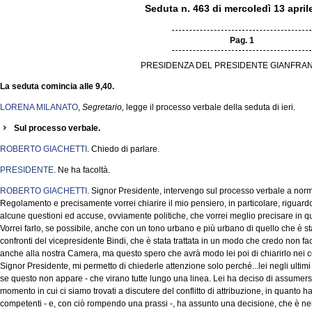
Seduta n. 463 di mercoledì 13 april
Pag. 1
PRESIDENZA DEL PRESIDENTE GIANFRAN
La seduta comincia alle 9,40.
LORENA MILANATO
,
Segretario,
legge il processo verbale della seduta di ieri.
Sul processo verbale.
ROBERTO GIACHETTI
. Chiedo di parlare.
PRESIDENTE
. Ne ha facoltà.
ROBERTO GIACHETTI
. Signor Presidente, intervengo sul processo verbale a norm
Regolamento e precisamente vorrei chiarire il mio pensiero, in particolare, riguardo l
alcune questioni ed accuse, ovviamente politiche, che vorrei meglio precisare in q
Vorrei farlo, se possibile, anche con un tono urbano e più urbano di quello che è stat
confronti del vicepresidente Bindi, che è stata trattata in un modo che credo non fa
anche alla nostra Camera, ma questo spero che avrà modo lei poi di chiarirlo nei co
Signor Presidente, mi permetto di chiederle attenzione solo perché...lei negli ultim
se questo non appare - che virano tutte lungo una linea. Lei ha deciso di assumers
momento in cui ci siamo trovati a discutere del conflitto di attribuzione, in quanto ha
competenti - e, con ciò rompendo una prassi -, ha assunto una decisione, che è nell