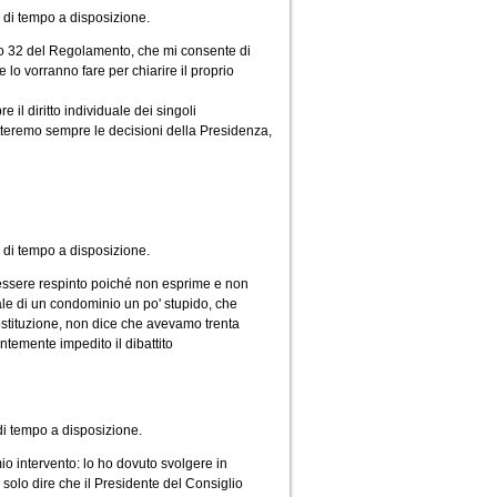
i di tempo a disposizione.
olo 32 del Regolamento, che mi consente di
e lo vorranno fare per chiarire il proprio
il diritto individuale dei singoli
spetteremo sempre le decisioni della Presidenza,
 di tempo a disposizione.
essere respinto poiché non esprime e non
le di un condominio un po' stupido, che
Costituzione, non dice che avevamo trenta
temente impedito il dibattito
 di tempo a disposizione.
io intervento: lo ho dovuto svolgere in
o solo dire che il Presidente del Consiglio