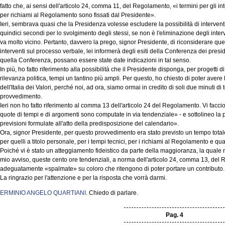
fatto che, ai sensi dell'articolo 24, comma 11, del Regolamento, «i termini per gli int
per richiami al Regolamento sono fissati dal Presidente».
Ieri, sembrava quasi che la Presidenza volesse escludere la possibilità di interventi 
quindici secondi per lo svolgimento degli stessi, se non è l'eliminazione degli inter
va molto vicino. Pertanto, davvero la prego, signor Presidente, di riconsiderare ques
interventi sul processo verbale, lei informerà degli esiti della Conferenza dei presi
quella Conferenza, possano essere state date indicazioni in tal senso.
In più, ho fatto riferimento alla possibilità che il Presidente disponga, per progetti 
rilevanza politica, tempi un tantino più ampli. Per questo, ho chiesto di poter ave
dell'Italia dei Valori, perché noi, ad ora, siamo ormai in credito di soli due minuti d
provvedimento.
Ieri non ho fatto riferimento al comma 13 dell'articolo 24 del Regolamento. Vi faccio 
quote di tempi e di argomenti sono computate in via tendenziale» - e sottolineo la p
previsioni formulate all'atto della predisposizione del calendario».
Ora, signor Presidente, per questo provvedimento era stato previsto un tempo totale 
per quelli a titolo personale, per i tempi tecnici, per i richiami al Regolamento e quan
Poiché vi è stato un atteggiamento fideistico da parte della maggioranza, la quale non
mio avviso, queste cento ore tendenziali, a norma dell'articolo 24, comma 13, de
adeguatamente «spalmate» su coloro che ritengono di poter portare un contributo.
La ringrazio per l'attenzione e per la risposta che vorrà darmi.
ERMINIO ANGELO QUARTIANI
. Chiedo di parlare.
Pag. 4