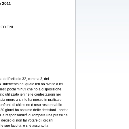
e 2011
CO FINI
a dell'articolo 32, comma 3, del
'intervento nel quale ieri ho rivolto a lei
uesti pochi minuti che ho a disposizione.
o utilizzato ieri nelle contestazioni nei
ccia onore a chi lo ha messo in pratica e
nfronti di chi se ne è reso responsabile.
i 20 giorni ha assunto delle decisioni - anche
i la responsabilità di rompere una prassi nel
 deciso di non far votare gli organi
e sue facoltà, e si è assunto la