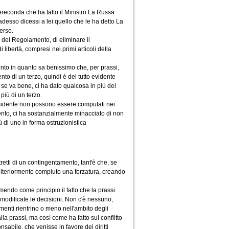
ereconda che ha fatto il Ministro La Russa
esso dicessi a lei quello che le ha detto La
erso.
, del Regolamento, di eliminare il
ibertà, compresi nei primi articoli della
ento in quanto sa benissimo che, per prassi,
to di un terzo, quindi è del tutto evidente
se va bene, ci ha dato qualcosa in più del
iù di un terzo.
residente non possono essere computati nei
nto, ci ha sostanzialmente minacciato di non
ù di uno in forma ostruzionistica
etti di un contingentamento, tant'è che, se
 ulteriormente compiuto una forzatura, creando
umendo come principio il fatto che la prassi
 modificate le decisioni. Non c'è nessuno,
amenti rientrino o meno nell'ambito degli
 alla prassi, ma così come ha fatto sul conflitto
sabile, che venisse in favore dei diritti