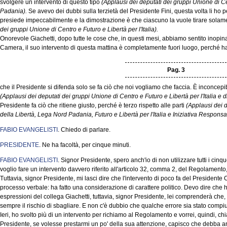
svolgere un intervento di questo tipo
(Applausi dei deputati dei gruppi Unione di C
Padania).
Se avevo dei dubbi sulla terzietà del Presidente Fini, questa volta li ho p
presiede impeccabilmente e la dimostrazione è che ciascuno la vuole tirare solame
dei gruppi Unione di Centro e Futuro e Libertà per l'Italia).
Onorevole Giachetti, dopo tutte le cose che, in questi mesi, abbiamo sentito inopin
Camera, il suo intervento di questa mattina è completamente fuori luogo, perché ha d
Pag. 3
che il Presidente si difenda solo se fa ciò che noi vogliamo che faccia. È inconce
(Applausi dei deputati dei gruppi Unione di Centro e Futuro e Libertà per l'Italia e 
Presidente fa ciò che ritiene giusto, perché è terzo rispetto alle parti
(Applausi dei 
della Libertà, Lega Nord Padania, Futuro e Libertà per l'Italia e Iniziativa Responsa
FABIO EVANGELISTI
. Chiedo di parlare.
PRESIDENTE
. Ne ha facoltà, per cinque minuti.
FABIO EVANGELISTI
. Signor Presidente, spero anch'io di non utilizzare tutti i ci
voglio fare un intervento davvero riferito all'articolo 32, comma 2, del Regolamento,
Tuttavia, signor Presidente, mi lasci dire che l'intervento di poco fa del Presidente
processo verbale: ha fatto una considerazione di carattere politico. Devo dire che ho
espressioni del collega Giachetti, tuttavia, signor Presidente, lei comprenderà che, 
sempre il rischio di sbagliare. E non c'è dubbio che qualche errore sia stato compiut
Ieri, ho svolto più di un intervento per richiamo al Regolamento e vorrei, quindi, chi
Presidente, se volesse prestarmi un po' della sua attenzione, capisco che debba anche