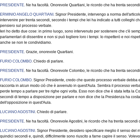
PRESIDENTE
. Ne ha facoltà. Onorevole Quartiani, le ricordo che ha trenta second
ERMINIO ANGELO QUARTIANI
. Signor Presidente, intervengo a norma dell'artic
intervenire per trenta secondi, secondo i tempi che lei ha indicato a tutti colleghi ch
pensiero sul processo verbale.
Ieri ho detto due cose: in primo luogo, sono intervenuto per sostenere che c'è sempre 
parlamentari di dissentire e non si può togliere loro i tempi. Io rispetterò e noi ri
anche se non le condividiamo.
PRESIDENTE
. Grazie, onorevole Quartiani.
FURIO COLOMBO
. Chiedo di parlare.
PRESIDENTE
. Ne ha facoltà. Onorevole Colombo, le ricordo che ha trenta secondi
FURIO COLOMBO
. Signor Presidente, credo che questo processo verbale debba 
racconta in alcun modo ciò che è avvenuto in quest'Aula. Sembra il processo verba
perde tempo a parlare per tre righe ogni volta. Esso non dice che è stata letta la 
secondi di tempo a disposizione per parlare e non dice che la Presidenza ha costan
dell'opposizione in quest'Aula.
LUCIANO AGOSTINI
. Chiedo di parlare.
PRESIDENTE
. Ne ha facoltà. Onorevole Agostini, le ricordo che ha trenta secondi
LUCIANO AGOSTINI
. Signor Presidente, desidero specificare meglio il senso del m
quindici secondi e, quindi, difficilmente sono riuscito a farne capire il senso. Volev