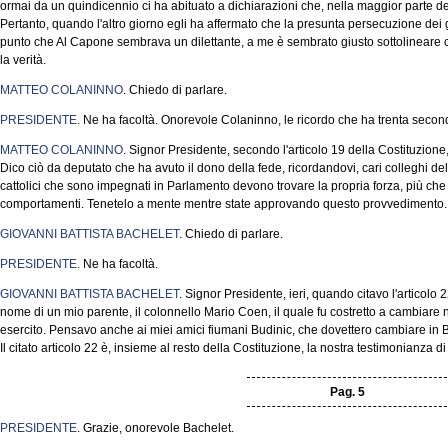
ormai da un quindicennio ci ha abituato a dichiarazioni che, nella maggior parte de
Pertanto, quando l'altro giorno egli ha affermato che la presunta persecuzione dei gi
punto che Al Capone sembrava un dilettante, a me è sembrato giusto sottolineare ch
la verità.
MATTEO COLANINNO
. Chiedo di parlare.
PRESIDENTE
. Ne ha facoltà. Onorevole Colaninno, le ricordo che ha trenta secon
MATTEO COLANINNO
. Signor Presidente, secondo l'articolo 19 della Costituzione, 
Dico ciò da deputato che ha avuto il dono della fede, ricordandovi, cari colleghi d
cattolici che sono impegnati in Parlamento devono trovare la propria forza, più che 
comportamenti. Tenetelo a mente mentre state approvando questo provvedimento.
GIOVANNI BATTISTA BACHELET
. Chiedo di parlare.
PRESIDENTE
. Ne ha facoltà.
GIOVANNI BATTISTA BACHELET
. Signor Presidente, ieri, quando citavo l'articolo 
nome di un mio parente, il colonnello Mario Coen, il quale fu costretto a cambiare
esercito. Pensavo anche ai miei amici fiumani Budinic, che dovettero cambiare in B
Il citato articolo 22 è, insieme al resto della Costituzione, la nostra testimonianza 
Pag. 5
PRESIDENTE
. Grazie, onorevole Bachelet.