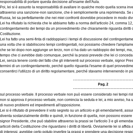
responsabilità di portare questa decisione all'esame dell'Aula.
Poi, lei si è assunto la responsabilità di avallare in qualche modo quella scena inv
attraverso una sanzione-non sanzione, che è semplicemente una reprimenda. Se ad
Russa, lei sa perfettamente che nei miei confronti dovrebbe procedere in modo div
Lei ha rifiutato la richiesta che le abbiamo fatto a norma dell'articolo 24, comma 12
contingentamento dei tempi da un provvedimento che chiaramente riguarda diritti di l
Costituzione.
Lei ha fatto una semi-finta di raddoppiarci i tempi di discussione del contingentam
una volta che si stabiliscono tempi contingentati, noi possiamo chiedere l'ampliamen
che se lei dopo non aggiunge un terzo, non ci ha dato un raddoppio dei tempi, ma, 
tempo che ci avrebbe dato comunque, perché la prassi prevede che lei ci conceda p
Lei, senza tenere conto del fatto che gli interventi sul processo verbale, signor P
termini di un contingentamento, perché quello riguarda l'esame di quel provvedime
consentirci l'utilizzo di un diritto regolamentare, perché stavamo intervenendo in pi
Pag. 2
sul processo verbale. Il processo verbale non può essere considerato nei tempi ristr
non si approva il processo verbale, non comincia la seduta e lei, a mio avviso, ha
di nuovo problemi ed impedimenti all'opposizione.
Lei si è rifiutato di prevedere il voto segreto su un articolo e gli emendamenti, ass
diventa sostanzialmente diritto e quindi, in funzione di quella, non possono essere
signor Presidente, che può stabilire attraverso la prassi se l'articolo 3 e gli emend
articoli della Costituzione che riguardano i diritti di libertà. Ovviamente lei si affida
di interessi, avrebbe certo potuto invertire la prassi e prendere una decisione respon