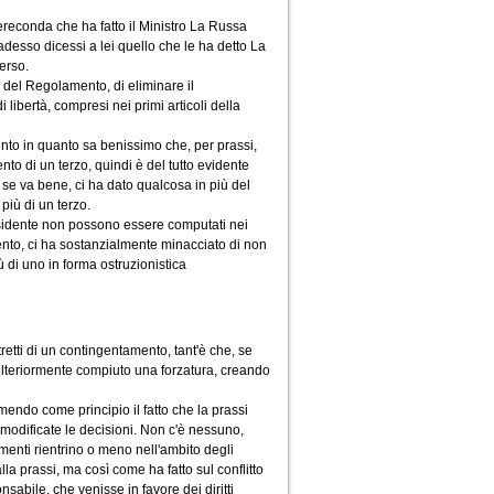
ereconda che ha fatto il Ministro La Russa
esso dicessi a lei quello che le ha detto La
erso.
, del Regolamento, di eliminare il
ibertà, compresi nei primi articoli della
ento in quanto sa benissimo che, per prassi,
to di un terzo, quindi è del tutto evidente
se va bene, ci ha dato qualcosa in più del
iù di un terzo.
residente non possono essere computati nei
nto, ci ha sostanzialmente minacciato di non
ù di uno in forma ostruzionistica
etti di un contingentamento, tant'è che, se
 ulteriormente compiuto una forzatura, creando
umendo come principio il fatto che la prassi
 modificate le decisioni. Non c'è nessuno,
amenti rientrino o meno nell'ambito degli
 alla prassi, ma così come ha fatto sul conflitto
sabile, che venisse in favore dei diritti