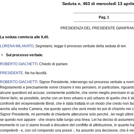
Seduta n. 463 di mercoledì 13 april
Pag. 1
PRESIDENZA DEL PRESIDENTE GIANFRAN
La seduta comincia alle 9,40.
LORENA MILANATO
,
Segretario,
legge il processo verbale della seduta di ieri.
Sul processo verbale.
ROBERTO GIACHETTI
. Chiedo di parlare.
PRESIDENTE
. Ne ha facoltà.
ROBERTO GIACHETTI
. Signor Presidente, intervengo sul processo verbale a norm
Regolamento e precisamente vorrei chiarire il mio pensiero, in particolare, riguardo l
alcune questioni ed accuse, ovviamente politiche, che vorrei meglio precisare in q
Vorrei farlo, se possibile, anche con un tono urbano e più urbano di quello che è stat
confronti del vicepresidente Bindi, che è stata trattata in un modo che credo non fa
anche alla nostra Camera, ma questo spero che avrà modo lei poi di chiarirlo nei co
Signor Presidente, mi permetto di chiederle attenzione solo perché...lei negli ultim
se questo non appare - che virano tutte lungo una linea. Lei ha deciso di assumers
momento in cui ci siamo trovati a discutere del conflitto di attribuzione, in quanto ha
competenti - e, con ciò rompendo una prassi -, ha assunto una decisione, che è nell