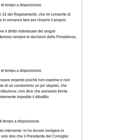
i di tempo a disposizione.
olo 32 del Regolamento, che mi consente di
e lo vorranno fare per chiarire il proprio
il diritto individuale dei singoli
spetteremo sempre le decisioni della Presidenza,
 di tempo a disposizione.
essere respinto poiché non esprime e non
le di un condominio un po' stupido, che
Costituzione, non dice che avevamo trenta
temente impedito il dibattito
 di tempo a disposizione.
io intervento: lo ho dovuto svolgere in
o solo dire che il Presidente del Consiglio