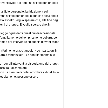
erventi svolti dai deputati a titolo personale o
a titolo personale: la riduzione a soli
venti a titolo personale, è qualche cosa che ci
to aspetto. Voglio sperare che, alla fine degli
denti di gruppo. E voglio sperare che, in
di legge riguardanti questioni di eccezionale
re l'ampliamento dei tempi, a nome del gruppo
i tempo per intervenire su questo rilevantissimo
riferimento ora, citandolo: «Le ripartizioni in
arola tendenziale - «e con riferimento alle
- per gli interventi a disposizione dei gruppi,
t'altro - di cento ore.
 ha ritenuto di poter arricchire il dibattito, a
l Regolamento, possono essere