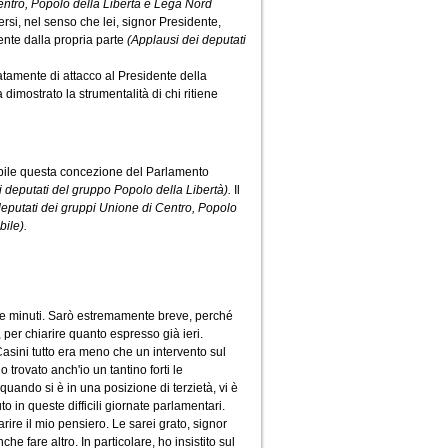
entro, Popolo della Libertà e Lega Nord
ersi, nel senso che lei, signor Presidente,
nte dalla propria parte
(Applausi dei deputati
atamente di attacco al Presidente della
imostrato la strumentalità di chi ritiene
pibile questa concezione del Parlamento
di deputati del gruppo Popolo della Libertà).
Il
deputati dei gruppi Unione di Centro, Popolo
bile).
nque minuti. Sarò estremamente breve, perché
 per chiarire quanto espresso già ieri.
 Casini tutto era meno che un intervento sul
 trovato anch'io un tantino forti le
quando si è in una posizione di terzietà, vi è
o in queste difficili giornate parlamentari.
arire il mio pensiero. Le sarei grato, signor
 fare altro. In particolare, ho insistito sul