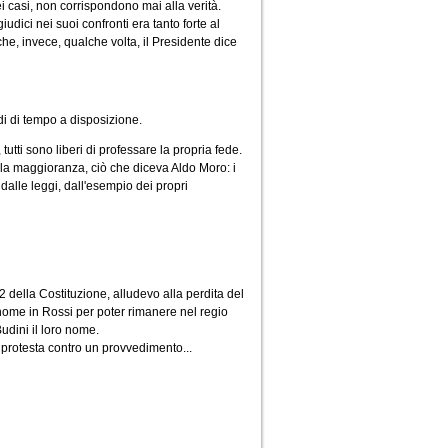
i casi, non corrispondono mai alla verità.
udici nei suoi confronti era tanto forte al
e, invece, qualche volta, il Presidente dice
di di tempo a disposizione.
tutti sono liberi di professare la propria fede.
ella maggioranza, ciò che diceva Aldo Moro: i
dalle leggi, dall'esempio dei propri
22 della Costituzione, alludevo alla perdita del
 nome in Rossi per poter rimanere nel regio
udini il loro nome.
di protesta contro un provvedimento...