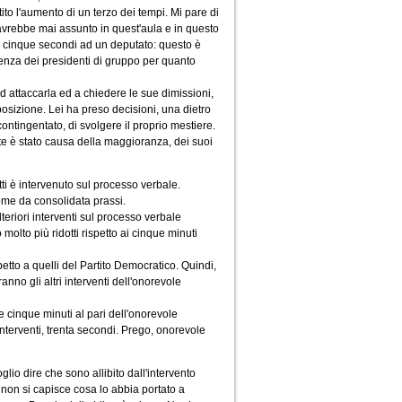
to l'aumento di un terzo dei tempi. Mi pare di
avrebbe mai assunto in quest'aula e in questo
in cinque secondi ad un deputato: questo è
renza dei presidenti di gruppo per quanto
d attaccarla ed a chiedere le sue dimissioni,
posizione. Lei ha preso decisioni, una dietro
contingentato, di svolgere il proprio mestiere.
rte è stato causa della maggioranza, dei suoi
tti è intervenuto sul processo verbale.
come da consolidata prassi.
teriori interventi sul processo verbale
olto più ridotti rispetto ai cinque minuti
etto a quelli del Partito Democratico. Quindi,
anno gli altri interventi dell'onorevole
e cinque minuti al pari dell'onorevole
interventi, trenta secondi. Prego, onorevole
glio dire che sono allibito dall'intervento
 non si capisce cosa lo abbia portato a