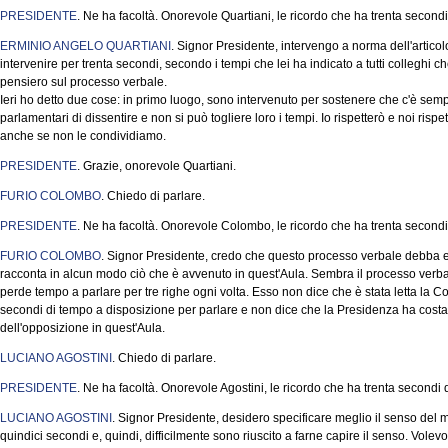
PRESIDENTE
. Ne ha facoltà. Onorevole Quartiani, le ricordo che ha trenta second
ERMINIO ANGELO QUARTIANI
. Signor Presidente, intervengo a norma dell'artic
intervenire per trenta secondi, secondo i tempi che lei ha indicato a tutti colleghi ch
pensiero sul processo verbale.
Ieri ho detto due cose: in primo luogo, sono intervenuto per sostenere che c'è sempre 
parlamentari di dissentire e non si può togliere loro i tempi. Io rispetterò e noi ri
anche se non le condividiamo.
PRESIDENTE
. Grazie, onorevole Quartiani.
FURIO COLOMBO
. Chiedo di parlare.
PRESIDENTE
. Ne ha facoltà. Onorevole Colombo, le ricordo che ha trenta secondi
FURIO COLOMBO
. Signor Presidente, credo che questo processo verbale debba 
racconta in alcun modo ciò che è avvenuto in quest'Aula. Sembra il processo verba
perde tempo a parlare per tre righe ogni volta. Esso non dice che è stata letta la 
secondi di tempo a disposizione per parlare e non dice che la Presidenza ha costan
dell'opposizione in quest'Aula.
LUCIANO AGOSTINI
. Chiedo di parlare.
PRESIDENTE
. Ne ha facoltà. Onorevole Agostini, le ricordo che ha trenta secondi
LUCIANO AGOSTINI
. Signor Presidente, desidero specificare meglio il senso del m
quindici secondi e, quindi, difficilmente sono riuscito a farne capire il senso. Volev