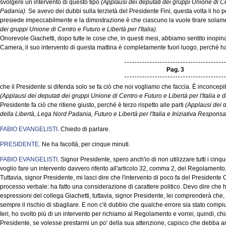
svolgere un intervento di questo tipo
(Applausi dei deputati dei gruppi Unione di C
Padania).
Se avevo dei dubbi sulla terzietà del Presidente Fini, questa volta li ho p
presiede impeccabilmente e la dimostrazione è che ciascuno la vuole tirare solame
dei gruppi Unione di Centro e Futuro e Libertà per l'Italia).
Onorevole Giachetti, dopo tutte le cose che, in questi mesi, abbiamo sentito inopin
Camera, il suo intervento di questa mattina è completamente fuori luogo, perché ha d
Pag. 3
che il Presidente si difenda solo se fa ciò che noi vogliamo che faccia. È inconce
(Applausi dei deputati dei gruppi Unione di Centro e Futuro e Libertà per l'Italia e 
Presidente fa ciò che ritiene giusto, perché è terzo rispetto alle parti
(Applausi dei 
della Libertà, Lega Nord Padania, Futuro e Libertà per l'Italia e Iniziativa Responsa
FABIO EVANGELISTI
. Chiedo di parlare.
PRESIDENTE
. Ne ha facoltà, per cinque minuti.
FABIO EVANGELISTI
. Signor Presidente, spero anch'io di non utilizzare tutti i ci
voglio fare un intervento davvero riferito all'articolo 32, comma 2, del Regolamento,
Tuttavia, signor Presidente, mi lasci dire che l'intervento di poco fa del Presidente
processo verbale: ha fatto una considerazione di carattere politico. Devo dire che ho
espressioni del collega Giachetti, tuttavia, signor Presidente, lei comprenderà che, 
sempre il rischio di sbagliare. E non c'è dubbio che qualche errore sia stato compiut
Ieri, ho svolto più di un intervento per richiamo al Regolamento e vorrei, quindi, chi
Presidente, se volesse prestarmi un po' della sua attenzione, capisco che debba anche