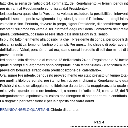
fatto che, ai sensi dell'articolo 24, comma 11, del Regolamento, «i termini per gli int
per richiami al Regolamento sono fissati dal Presidente».
Ieri, sembrava quasi che la Presidenza volesse escludere la possibilità di interventi 
quindici secondi per lo svolgimento degli stessi, se non è l'eliminazione degli inter
va molto vicino. Pertanto, davvero la prego, signor Presidente, di riconsiderare ques
interventi sul processo verbale, lei informerà degli esiti della Conferenza dei presi
quella Conferenza, possano essere state date indicazioni in tal senso.
In più, ho fatto riferimento alla possibilità che il Presidente disponga, per progetti 
rilevanza politica, tempi un tantino più ampli. Per questo, ho chiesto di poter ave
dell'Italia dei Valori, perché noi, ad ora, siamo ormai in credito di soli due minuti d
provvedimento.
Ieri non ho fatto riferimento al comma 13 dell'articolo 24 del Regolamento. Vi faccio 
quote di tempi e di argomenti sono computate in via tendenziale» - e sottolineo la p
previsioni formulate all'atto della predisposizione del calendario».
Ora, signor Presidente, per questo provvedimento era stato previsto un tempo totale 
per quelli a titolo personale, per i tempi tecnici, per i richiami al Regolamento e quan
Poiché vi è stato un atteggiamento fideistico da parte della maggioranza, la quale non
mio avviso, queste cento ore tendenziali, a norma dell'articolo 24, comma 13, de
adeguatamente «spalmate» su coloro che ritengono di poter portare un contributo.
La ringrazio per l'attenzione e per la risposta che vorrà darmi.
ERMINIO ANGELO QUARTIANI
. Chiedo di parlare.
Pag. 4