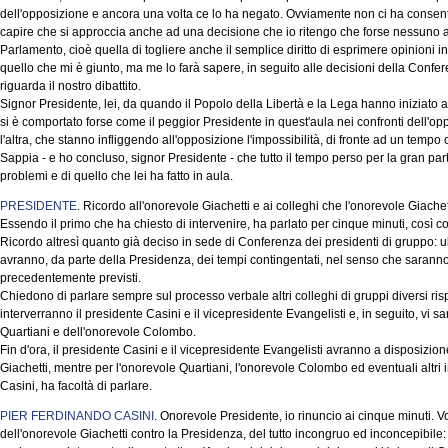
dell'opposizione e ancora una volta ce lo ha negato. Ovviamente non ci ha consenti
capire che si approccia anche ad una decisione che io ritengo che forse nessuno 
Parlamento, cioè quella di togliere anche il semplice diritto di esprimere opinioni 
quello che mi è giunto, ma me lo farà sapere, in seguito alle decisioni della Confe
riguarda il nostro dibattito.
Signor Presidente, lei, da quando il Popolo della Libertà e la Lega hanno iniziato a
si è comportato forse come il peggior Presidente in quest'aula nei confronti dell'op
l'altra, che stanno infliggendo all'opposizione l'impossibilità, di fronte ad un tempo 
Sappia - e ho concluso, signor Presidente - che tutto il tempo perso per la gran pa
problemi e di quello che lei ha fatto in aula.
PRESIDENTE
. Ricordo all'onorevole Giachetti e ai colleghi che l'onorevole Giache
Essendo il primo che ha chiesto di intervenire, ha parlato per cinque minuti, così 
Ricordo altresì quanto già deciso in sede di Conferenza dei presidenti di gruppo: ul
avranno, da parte della Presidenza, dei tempi contingentati, nel senso che saranno m
precedentemente previsti.
Chiedono di parlare sempre sul processo verbale altri colleghi di gruppi diversi risp
interverranno il presidente Casini e il vicepresidente Evangelisti e, in seguito, vi sar
Quartiani e dell'onorevole Colombo.
Fin d'ora, il presidente Casini e il vicepresidente Evangelisti avranno a disposizion
Giachetti, mentre per l'onorevole Quartiani, l'onorevole Colombo ed eventuali altri 
Casini, ha facoltà di parlare.
PIER FERDINANDO CASINI
. Onorevole Presidente, io rinuncio ai cinque minuti. Vo
dell'onorevole Giachetti contro la Presidenza, del tutto incongruo ed inconcepibile: