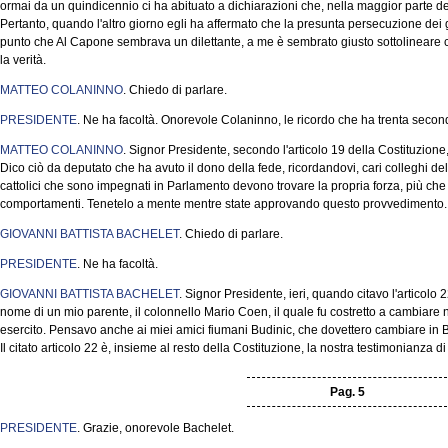
ormai da un quindicennio ci ha abituato a dichiarazioni che, nella maggior parte de
Pertanto, quando l'altro giorno egli ha affermato che la presunta persecuzione dei gi
punto che Al Capone sembrava un dilettante, a me è sembrato giusto sottolineare ch
la verità.
MATTEO COLANINNO
. Chiedo di parlare.
PRESIDENTE
. Ne ha facoltà. Onorevole Colaninno, le ricordo che ha trenta secon
MATTEO COLANINNO
. Signor Presidente, secondo l'articolo 19 della Costituzione, 
Dico ciò da deputato che ha avuto il dono della fede, ricordandovi, cari colleghi d
cattolici che sono impegnati in Parlamento devono trovare la propria forza, più che 
comportamenti. Tenetelo a mente mentre state approvando questo provvedimento.
GIOVANNI BATTISTA BACHELET
. Chiedo di parlare.
PRESIDENTE
. Ne ha facoltà.
GIOVANNI BATTISTA BACHELET
. Signor Presidente, ieri, quando citavo l'articolo 
nome di un mio parente, il colonnello Mario Coen, il quale fu costretto a cambiare
esercito. Pensavo anche ai miei amici fiumani Budinic, che dovettero cambiare in B
Il citato articolo 22 è, insieme al resto della Costituzione, la nostra testimonianza 
Pag. 5
PRESIDENTE
. Grazie, onorevole Bachelet.