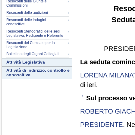
Resoconti delle Giunte e
Commissioni
Resoc
Resoconti delle audizioni
Seduta
Resoconti delle indagini
conoscitive
Resoconti Stenografici delle sedi
Legislativa, Redigente e Referente
Resoconti del Comitato per la
Legislazione
PRESIDE
Bollettino degli Organi Collegiali
La seduta cominci
Attività Legislativa
Attività di indirizzo, controllo e
LORENA MILANA
conoscitiva
di ieri.
Sul processo ve
ROBERTO GIACH
PRESIDENTE
. Ne