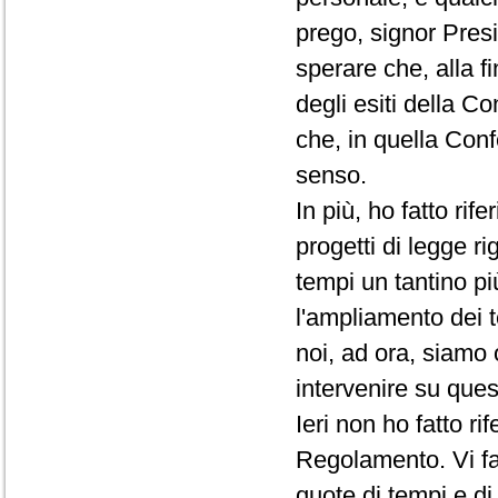
prego, signor Presi
sperare che, alla f
degli esiti della C
che, in quella Conf
senso.
In più, ho fatto rif
progetti di legge ri
tempi un tantino pi
l'ampliamento dei t
noi, ad ora, siamo 
intervenire su que
Ieri non ho fatto r
Regolamento. Vi fac
quote di tempi e d