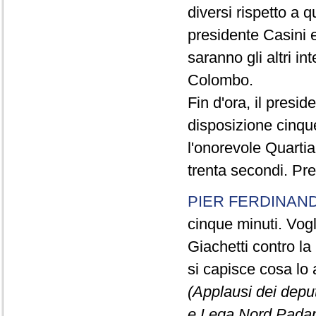
diversi rispetto a q
presidente Casini e
saranno gli altri in
Colombo.
Fin d'ora, il presi
disposizione cinque
l'onorevole Quartia
trenta secondi. Pre
PIER FERDINAND
cinque minuti. Vogli
Giachetti contro la
si capisce cosa lo 
(Applausi dei deput
e Lega Nord Padan