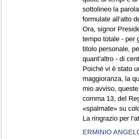
sottolineo la parol
formulate all'atto 
Ora, signor Presid
tempo totale - per g
titolo personale, p
quant'altro - di cen
Poiché vi è stato u
maggioranza, la qual
mio avviso, queste 
comma 13, del Re
«spalmate» su color
La ringrazio per l'
ERMINIO ANGEL