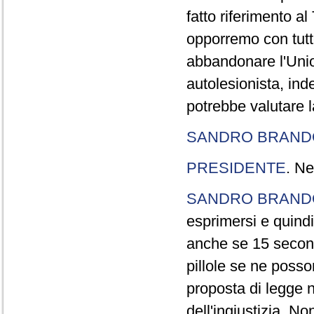
fatto riferimento a
opporremo con tutte
abbandonare l'Uni
autolesionista, ind
potrebbe valutare l
SANDRO BRANDO
PRESIDENTE
. Ne
SANDRO BRANDO
esprimersi e quindi
anche se 15 second
pillole se ne poss
proposta di legge n
dell'ingiustizia. No