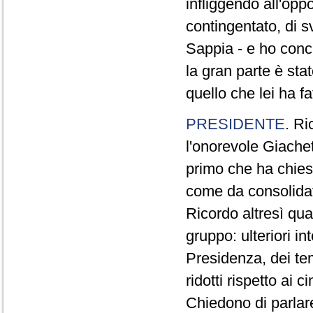
infliggendo all'opp
contingentato, di s
Sappia - e ho concl
la gran parte è sta
quello che lei ha fa
PRESIDENTE
. Ri
l'onorevole Giachet
primo che ha chiest
come da consolidat
Ricordo altresì qua
gruppo: ulteriori i
Presidenza, dei te
ridotti rispetto ai
Chiedono di parlare