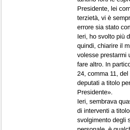
Presidente, lei co
terzietà, vi è semp
errore sia stato com
Ieri, ho svolto più
quindi, chiarire il
volesse prestarmi 
fare altro. In partic
24, comma 11, del R
deputati a titolo p
Presidente».
Ieri, sembrava quas
di interventi a tito
svolgimento degli st
personale, è qualc