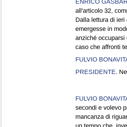
ENRICO GASBA
all'articolo 32, co
Dalla lettura di ier
emergesse in modo
anziché occuparsi d
caso che affronti t
FULVIO BONAVI
PRESIDENTE
. Ne
FULVIO BONAVI
secondi e volevo pr
mancanza di riguar
un tempo che, invec