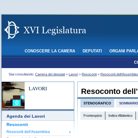
CONOSCERE LA CAMERA
DEPUTATI
ORGANI PARL
C
Stai consultando:
Camera dei deputati
>
Lavori
>
Resoconti
>
Resoconti dell'Assemble
LAVORI
Resoconto dell
STENOGRAFICO
SOMMARI
Frontespizio
Indice Alfabetico
Agenda dei Lavori
Resoconti
Resoconti dell'Assemblea