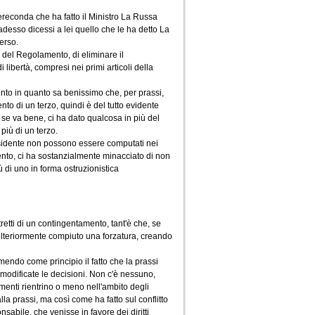
ereconda che ha fatto il Ministro La Russa
esso dicessi a lei quello che le ha detto La
erso.
, del Regolamento, di eliminare il
ibertà, compresi nei primi articoli della
ento in quanto sa benissimo che, per prassi,
to di un terzo, quindi è del tutto evidente
se va bene, ci ha dato qualcosa in più del
iù di un terzo.
residente non possono essere computati nei
nto, ci ha sostanzialmente minacciato di non
ù di uno in forma ostruzionistica
etti di un contingentamento, tant'è che, se
 ulteriormente compiuto una forzatura, creando
umendo come principio il fatto che la prassi
 modificate le decisioni. Non c'è nessuno,
amenti rientrino o meno nell'ambito degli
 alla prassi, ma così come ha fatto sul conflitto
sabile, che venisse in favore dei diritti