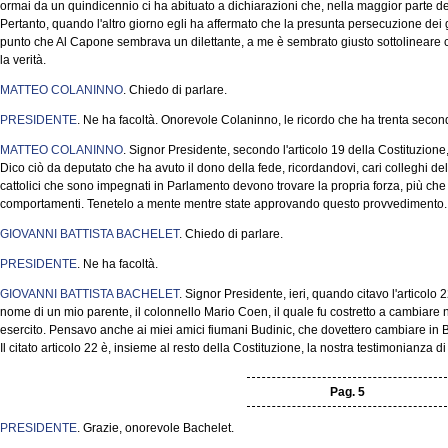
ormai da un quindicennio ci ha abituato a dichiarazioni che, nella maggior parte de
Pertanto, quando l'altro giorno egli ha affermato che la presunta persecuzione dei gi
punto che Al Capone sembrava un dilettante, a me è sembrato giusto sottolineare ch
la verità.
MATTEO COLANINNO
. Chiedo di parlare.
PRESIDENTE
. Ne ha facoltà. Onorevole Colaninno, le ricordo che ha trenta secon
MATTEO COLANINNO
. Signor Presidente, secondo l'articolo 19 della Costituzione, 
Dico ciò da deputato che ha avuto il dono della fede, ricordandovi, cari colleghi d
cattolici che sono impegnati in Parlamento devono trovare la propria forza, più che 
comportamenti. Tenetelo a mente mentre state approvando questo provvedimento.
GIOVANNI BATTISTA BACHELET
. Chiedo di parlare.
PRESIDENTE
. Ne ha facoltà.
GIOVANNI BATTISTA BACHELET
. Signor Presidente, ieri, quando citavo l'articolo 
nome di un mio parente, il colonnello Mario Coen, il quale fu costretto a cambiare
esercito. Pensavo anche ai miei amici fiumani Budinic, che dovettero cambiare in B
Il citato articolo 22 è, insieme al resto della Costituzione, la nostra testimonianza 
Pag. 5
PRESIDENTE
. Grazie, onorevole Bachelet.