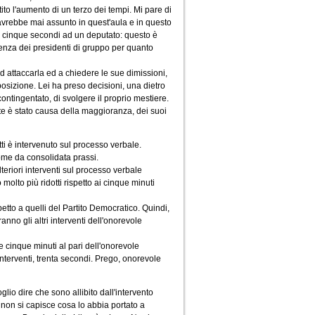
to l'aumento di un terzo dei tempi. Mi pare di
avrebbe mai assunto in quest'aula e in questo
in cinque secondi ad un deputato: questo è
renza dei presidenti di gruppo per quanto
d attaccarla ed a chiedere le sue dimissioni,
posizione. Lei ha preso decisioni, una dietro
contingentato, di svolgere il proprio mestiere.
rte è stato causa della maggioranza, dei suoi
tti è intervenuto sul processo verbale.
come da consolidata prassi.
teriori interventi sul processo verbale
olto più ridotti rispetto ai cinque minuti
etto a quelli del Partito Democratico. Quindi,
anno gli altri interventi dell'onorevole
e cinque minuti al pari dell'onorevole
interventi, trenta secondi. Prego, onorevole
glio dire che sono allibito dall'intervento
 non si capisce cosa lo abbia portato a