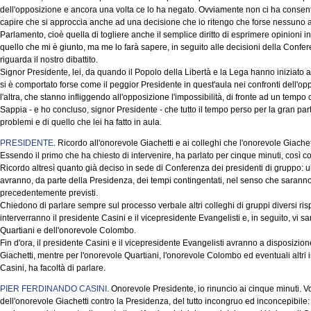
dell'opposizione e ancora una volta ce lo ha negato. Ovviamente non ci ha consenti
capire che si approccia anche ad una decisione che io ritengo che forse nessuno 
Parlamento, cioè quella di togliere anche il semplice diritto di esprimere opinioni 
quello che mi è giunto, ma me lo farà sapere, in seguito alle decisioni della Confe
riguarda il nostro dibattito.
Signor Presidente, lei, da quando il Popolo della Libertà e la Lega hanno iniziato a
si è comportato forse come il peggior Presidente in quest'aula nei confronti dell'op
l'altra, che stanno infliggendo all'opposizione l'impossibilità, di fronte ad un tempo 
Sappia - e ho concluso, signor Presidente - che tutto il tempo perso per la gran pa
problemi e di quello che lei ha fatto in aula.
PRESIDENTE
. Ricordo all'onorevole Giachetti e ai colleghi che l'onorevole Giache
Essendo il primo che ha chiesto di intervenire, ha parlato per cinque minuti, così 
Ricordo altresì quanto già deciso in sede di Conferenza dei presidenti di gruppo: ul
avranno, da parte della Presidenza, dei tempi contingentati, nel senso che saranno m
precedentemente previsti.
Chiedono di parlare sempre sul processo verbale altri colleghi di gruppi diversi risp
interverranno il presidente Casini e il vicepresidente Evangelisti e, in seguito, vi sar
Quartiani e dell'onorevole Colombo.
Fin d'ora, il presidente Casini e il vicepresidente Evangelisti avranno a disposizion
Giachetti, mentre per l'onorevole Quartiani, l'onorevole Colombo ed eventuali altri 
Casini, ha facoltà di parlare.
PIER FERDINANDO CASINI
. Onorevole Presidente, io rinuncio ai cinque minuti. Vo
dell'onorevole Giachetti contro la Presidenza, del tutto incongruo ed inconcepibile: