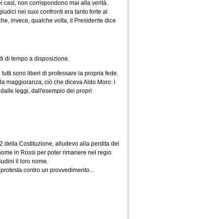
i casi, non corrispondono mai alla verità.
udici nei suoi confronti era tanto forte al
e, invece, qualche volta, il Presidente dice
di di tempo a disposizione.
tutti sono liberi di professare la propria fede.
ella maggioranza, ciò che diceva Aldo Moro: i
dalle leggi, dall'esempio dei propri
22 della Costituzione, alludevo alla perdita del
 nome in Rossi per poter rimanere nel regio
udini il loro nome.
di protesta contro un provvedimento...