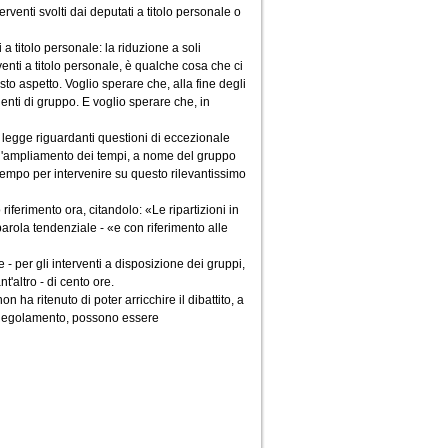
erventi svolti dai deputati a titolo personale o
a titolo personale: la riduzione a soli
venti a titolo personale, è qualche cosa che ci
to aspetto. Voglio sperare che, alla fine degli
denti di gruppo. E voglio sperare che, in
di legge riguardanti questioni di eccezionale
re l'ampliamento dei tempi, a nome del gruppo
i tempo per intervenire su questo rilevantissimo
riferimento ora, citandolo: «Le ripartizioni in
arola tendenziale - «e con riferimento alle
- per gli interventi a disposizione dei gruppi,
t'altro - di cento ore.
 ha ritenuto di poter arricchire il dibattito, a
l Regolamento, possono essere