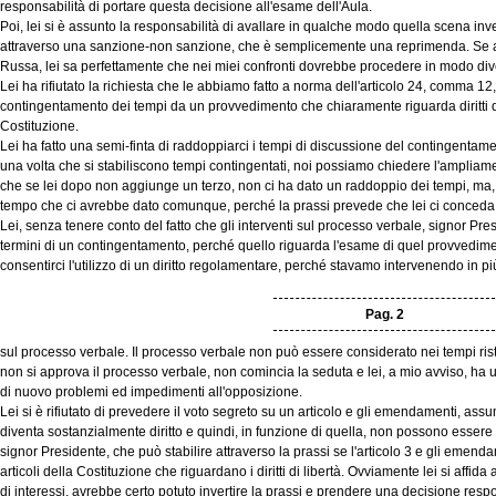
responsabilità di portare questa decisione all'esame dell'Aula.
Poi, lei si è assunto la responsabilità di avallare in qualche modo quella scena inv
attraverso una sanzione-non sanzione, che è semplicemente una reprimenda. Se ad
Russa, lei sa perfettamente che nei miei confronti dovrebbe procedere in modo div
Lei ha rifiutato la richiesta che le abbiamo fatto a norma dell'articolo 24, comma 12
contingentamento dei tempi da un provvedimento che chiaramente riguarda diritti di l
Costituzione.
Lei ha fatto una semi-finta di raddoppiarci i tempi di discussione del contingentam
una volta che si stabiliscono tempi contingentati, noi possiamo chiedere l'ampliamen
che se lei dopo non aggiunge un terzo, non ci ha dato un raddoppio dei tempi, ma, 
tempo che ci avrebbe dato comunque, perché la prassi prevede che lei ci conceda p
Lei, senza tenere conto del fatto che gli interventi sul processo verbale, signor P
termini di un contingentamento, perché quello riguarda l'esame di quel provvedime
consentirci l'utilizzo di un diritto regolamentare, perché stavamo intervenendo in pi
Pag. 2
sul processo verbale. Il processo verbale non può essere considerato nei tempi ristr
non si approva il processo verbale, non comincia la seduta e lei, a mio avviso, ha
di nuovo problemi ed impedimenti all'opposizione.
Lei si è rifiutato di prevedere il voto segreto su un articolo e gli emendamenti, ass
diventa sostanzialmente diritto e quindi, in funzione di quella, non possono essere
signor Presidente, che può stabilire attraverso la prassi se l'articolo 3 e gli emend
articoli della Costituzione che riguardano i diritti di libertà. Ovviamente lei si affida
di interessi, avrebbe certo potuto invertire la prassi e prendere una decisione respon