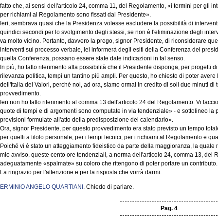
fatto che, ai sensi dell'articolo 24, comma 11, del Regolamento, «i termini per gli int
per richiami al Regolamento sono fissati dal Presidente».
Ieri, sembrava quasi che la Presidenza volesse escludere la possibilità di interventi 
quindici secondi per lo svolgimento degli stessi, se non è l'eliminazione degli inter
va molto vicino. Pertanto, davvero la prego, signor Presidente, di riconsiderare ques
interventi sul processo verbale, lei informerà degli esiti della Conferenza dei presi
quella Conferenza, possano essere state date indicazioni in tal senso.
In più, ho fatto riferimento alla possibilità che il Presidente disponga, per progetti 
rilevanza politica, tempi un tantino più ampli. Per questo, ho chiesto di poter ave
dell'Italia dei Valori, perché noi, ad ora, siamo ormai in credito di soli due minuti d
provvedimento.
Ieri non ho fatto riferimento al comma 13 dell'articolo 24 del Regolamento. Vi faccio 
quote di tempi e di argomenti sono computate in via tendenziale» - e sottolineo la p
previsioni formulate all'atto della predisposizione del calendario».
Ora, signor Presidente, per questo provvedimento era stato previsto un tempo totale 
per quelli a titolo personale, per i tempi tecnici, per i richiami al Regolamento e quan
Poiché vi è stato un atteggiamento fideistico da parte della maggioranza, la quale non
mio avviso, queste cento ore tendenziali, a norma dell'articolo 24, comma 13, de
adeguatamente «spalmate» su coloro che ritengono di poter portare un contributo.
La ringrazio per l'attenzione e per la risposta che vorrà darmi.
ERMINIO ANGELO QUARTIANI
. Chiedo di parlare.
Pag. 4