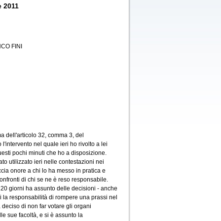
e 2011
CO FINI
a dell'articolo 32, comma 3, del
'intervento nel quale ieri ho rivolto a lei
uesti pochi minuti che ho a disposizione.
o utilizzato ieri nelle contestazioni nei
ccia onore a chi lo ha messo in pratica e
nfronti di chi se ne è reso responsabile.
i 20 giorni ha assunto delle decisioni - anche
i la responsabilità di rompere una prassi nel
 deciso di non far votare gli organi
e sue facoltà, e si è assunto la