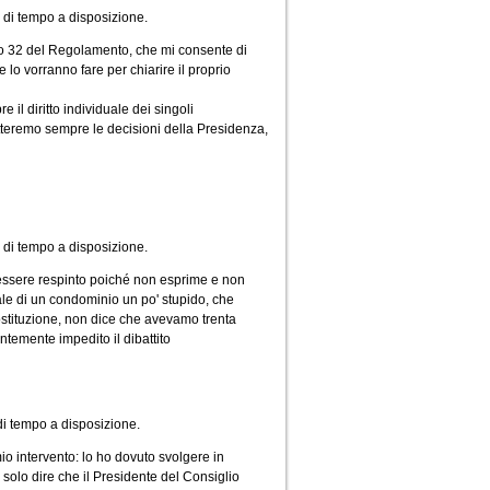
i di tempo a disposizione.
olo 32 del Regolamento, che mi consente di
e lo vorranno fare per chiarire il proprio
il diritto individuale dei singoli
spetteremo sempre le decisioni della Presidenza,
 di tempo a disposizione.
essere respinto poiché non esprime e non
le di un condominio un po' stupido, che
Costituzione, non dice che avevamo trenta
temente impedito il dibattito
 di tempo a disposizione.
io intervento: lo ho dovuto svolgere in
o solo dire che il Presidente del Consiglio