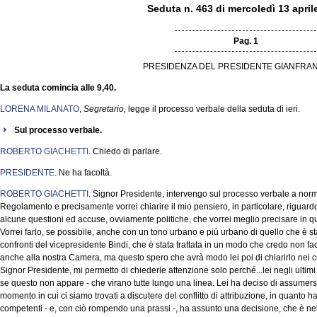
Seduta n. 463 di mercoledì 13 april
Pag. 1
PRESIDENZA DEL PRESIDENTE GIANFRAN
La seduta comincia alle 9,40.
LORENA MILANATO
,
Segretario,
legge il processo verbale della seduta di ieri.
Sul processo verbale.
ROBERTO GIACHETTI
. Chiedo di parlare.
PRESIDENTE
. Ne ha facoltà.
ROBERTO GIACHETTI
. Signor Presidente, intervengo sul processo verbale a norm
Regolamento e precisamente vorrei chiarire il mio pensiero, in particolare, riguardo l
alcune questioni ed accuse, ovviamente politiche, che vorrei meglio precisare in q
Vorrei farlo, se possibile, anche con un tono urbano e più urbano di quello che è stat
confronti del vicepresidente Bindi, che è stata trattata in un modo che credo non fa
anche alla nostra Camera, ma questo spero che avrà modo lei poi di chiarirlo nei co
Signor Presidente, mi permetto di chiederle attenzione solo perché...lei negli ultim
se questo non appare - che virano tutte lungo una linea. Lei ha deciso di assumers
momento in cui ci siamo trovati a discutere del conflitto di attribuzione, in quanto ha
competenti - e, con ciò rompendo una prassi -, ha assunto una decisione, che è nell