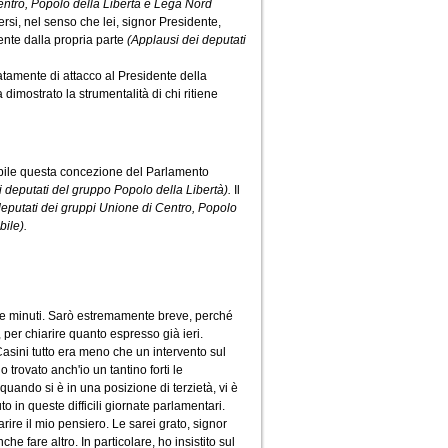
entro, Popolo della Libertà e Lega Nord
ersi, nel senso che lei, signor Presidente,
nte dalla propria parte
(Applausi dei deputati
atamente di attacco al Presidente della
imostrato la strumentalità di chi ritiene
pibile questa concezione del Parlamento
di deputati del gruppo Popolo della Libertà).
Il
deputati dei gruppi Unione di Centro, Popolo
bile).
nque minuti. Sarò estremamente breve, perché
 per chiarire quanto espresso già ieri.
 Casini tutto era meno che un intervento sul
 trovato anch'io un tantino forti le
quando si è in una posizione di terzietà, vi è
o in queste difficili giornate parlamentari.
arire il mio pensiero. Le sarei grato, signor
 fare altro. In particolare, ho insistito sul