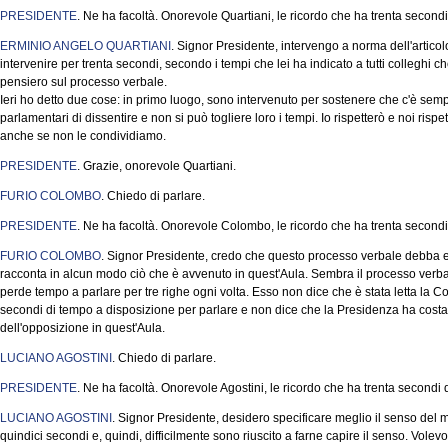
PRESIDENTE
. Ne ha facoltà. Onorevole Quartiani, le ricordo che ha trenta second
ERMINIO ANGELO QUARTIANI
. Signor Presidente, intervengo a norma dell'artic
intervenire per trenta secondi, secondo i tempi che lei ha indicato a tutti colleghi ch
pensiero sul processo verbale.
Ieri ho detto due cose: in primo luogo, sono intervenuto per sostenere che c'è sempre 
parlamentari di dissentire e non si può togliere loro i tempi. Io rispetterò e noi ri
anche se non le condividiamo.
PRESIDENTE
. Grazie, onorevole Quartiani.
FURIO COLOMBO
. Chiedo di parlare.
PRESIDENTE
. Ne ha facoltà. Onorevole Colombo, le ricordo che ha trenta secondi
FURIO COLOMBO
. Signor Presidente, credo che questo processo verbale debba 
racconta in alcun modo ciò che è avvenuto in quest'Aula. Sembra il processo verba
perde tempo a parlare per tre righe ogni volta. Esso non dice che è stata letta la 
secondi di tempo a disposizione per parlare e non dice che la Presidenza ha costan
dell'opposizione in quest'Aula.
LUCIANO AGOSTINI
. Chiedo di parlare.
PRESIDENTE
. Ne ha facoltà. Onorevole Agostini, le ricordo che ha trenta secondi
LUCIANO AGOSTINI
. Signor Presidente, desidero specificare meglio il senso del m
quindici secondi e, quindi, difficilmente sono riuscito a farne capire il senso. Volev