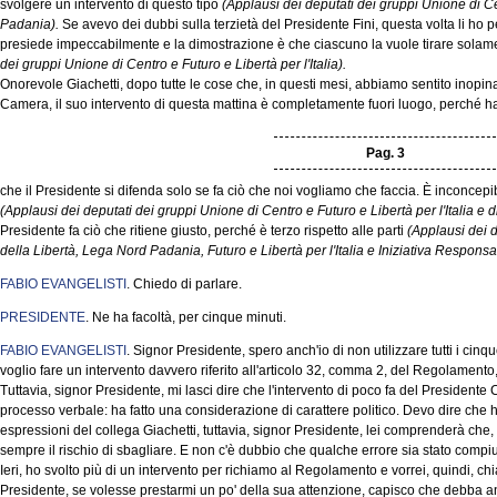
svolgere un intervento di questo tipo
(Applausi dei deputati dei gruppi Unione di C
Padania).
Se avevo dei dubbi sulla terzietà del Presidente Fini, questa volta li ho p
presiede impeccabilmente e la dimostrazione è che ciascuno la vuole tirare solame
dei gruppi Unione di Centro e Futuro e Libertà per l'Italia).
Onorevole Giachetti, dopo tutte le cose che, in questi mesi, abbiamo sentito inopin
Camera, il suo intervento di questa mattina è completamente fuori luogo, perché ha d
Pag. 3
che il Presidente si difenda solo se fa ciò che noi vogliamo che faccia. È inconce
(Applausi dei deputati dei gruppi Unione di Centro e Futuro e Libertà per l'Italia e 
Presidente fa ciò che ritiene giusto, perché è terzo rispetto alle parti
(Applausi dei 
della Libertà, Lega Nord Padania, Futuro e Libertà per l'Italia e Iniziativa Responsa
FABIO EVANGELISTI
. Chiedo di parlare.
PRESIDENTE
. Ne ha facoltà, per cinque minuti.
FABIO EVANGELISTI
. Signor Presidente, spero anch'io di non utilizzare tutti i ci
voglio fare un intervento davvero riferito all'articolo 32, comma 2, del Regolamento,
Tuttavia, signor Presidente, mi lasci dire che l'intervento di poco fa del Presidente
processo verbale: ha fatto una considerazione di carattere politico. Devo dire che ho
espressioni del collega Giachetti, tuttavia, signor Presidente, lei comprenderà che, 
sempre il rischio di sbagliare. E non c'è dubbio che qualche errore sia stato compiut
Ieri, ho svolto più di un intervento per richiamo al Regolamento e vorrei, quindi, chi
Presidente, se volesse prestarmi un po' della sua attenzione, capisco che debba anche