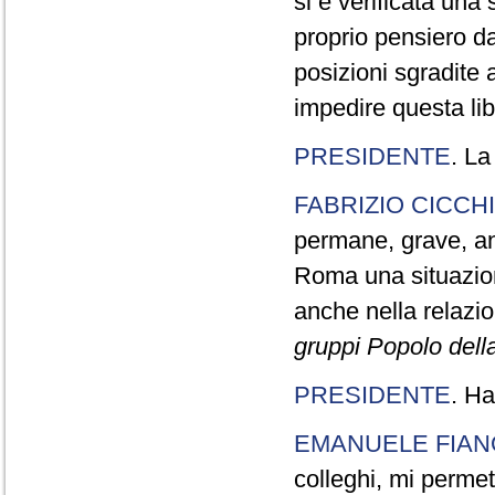
si è verificata una 
proprio pensiero d
posizioni sgradite 
impedire questa li
PRESIDENTE
. La
FABRIZIO CICCH
permane, grave, an
Roma una situazion
anche nella relazio
gruppi Popolo dell
PRESIDENTE
. Ha
EMANUELE FIAN
colleghi, mi permet