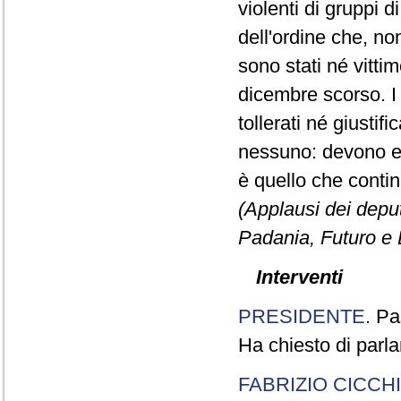
violenti di gruppi d
dell'ordine che, no
sono stati né vitti
dicembre scorso. I
tollerati né giusti
nessuno: devono es
è quello che cont
(Applausi dei deput
Padania, Futuro e L
Interventi
PRESIDENTE
. Pa
Ha chiesto di parla
FABRIZIO CICCH