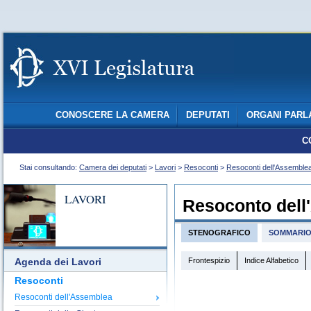
CONOSCERE LA CAMERA
DEPUTATI
ORGANI PARL
C
Stai consultando:
Camera dei deputati
>
Lavori
>
Resoconti
>
Resoconti dell'Assemble
LAVORI
Resoconto dell
STENOGRAFICO
SOMMARI
Frontespizio
Indice Alfabetico
Agenda dei Lavori
Resoconti
Resoconti dell'Assemblea