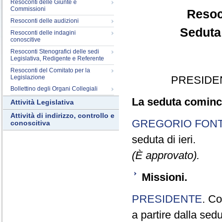
Resoconti delle Giunte e
Commissioni
Resoc
Resoconti delle audizioni
Seduta
Resoconti delle indagini
conoscitive
Resoconti Stenografici delle sedi
Legislativa, Redigente e Referente
Resoconti del Comitato per la
Legislazione
PRESIDE
Bollettino degli Organi Collegiali
La seduta cominci
Attività Legislativa
Attività di indirizzo, controllo e
GREGORIO FON
conoscitiva
seduta di ieri.
(È approvato).
Missioni.
PRESIDENTE
. Co
a partire dalla sed