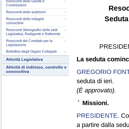
Resoconti delle Giunte e
Commissioni
Resoc
Resoconti delle audizioni
Seduta
Resoconti delle indagini
conoscitive
Resoconti Stenografici delle sedi
Legislativa, Redigente e Referente
Resoconti del Comitato per la
Legislazione
PRESIDE
Bollettino degli Organi Collegiali
La seduta cominci
Attività Legislativa
Attività di indirizzo, controllo e
GREGORIO FON
conoscitiva
seduta di ieri.
(È approvato).
Missioni.
PRESIDENTE
. Co
a partire dalla sed