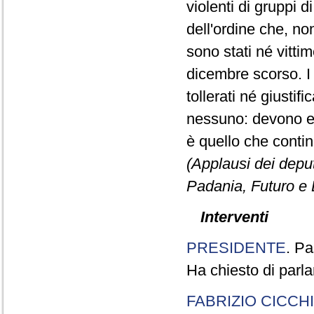
violenti di gruppi d
dell'ordine che, no
sono stati né vitti
dicembre scorso. I
tollerati né giusti
nessuno: devono es
è quello che cont
(Applausi dei deput
Padania, Futuro e L
Interventi
PRESIDENTE
. Pa
Ha chiesto di parla
FABRIZIO CICCH