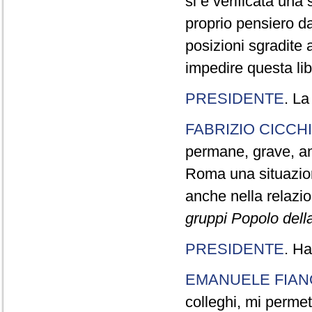
si è verificata una 
proprio pensiero d
posizioni sgradite 
impedire questa li
PRESIDENTE
. La
FABRIZIO CICCH
permane, grave, an
Roma una situazion
anche nella relazio
gruppi Popolo dell
PRESIDENTE
. Ha
EMANUELE FIAN
colleghi, mi permet