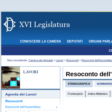
CONOSCERE LA CAMERA
DEPUTATI
ORGANI PARL
C
Stai consultando:
Camera dei deputati
>
Lavori
>
Resoconti
>
Resoconti dell'Assemble
LAVORI
Resoconto dell
STENOGRAFICO
SOMMARI
Frontespizio
Indice Alfabetico
Agenda dei Lavori
Resoconti
Resoconti dell'Assemblea