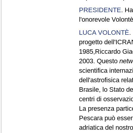
PRESIDENTE
. Ha
l'onorevole Volontè
LUCA VOLONTÈ
.
progetto dell'ICRA
1985,Riccardo Gia
2003. Questo
netw
scientifica interna
dell'astrofisica rel
Brasile, lo Stato del
centri di osservazio
La presenza partic
Pescara può essere 
adriatica del nostr