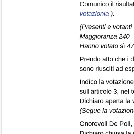
Comunico il risult
votazionia
).
(Presenti e votanti
Maggioranza 240
Hanno votato
sì
47
Prendo atto che i 
sono riusciti ad es
Indìco la votazion
sull'articolo 3, nel
Dichiaro aperta la 
(Segue la votazion
Onorevoli De Poli,
Dichiaro chiusa la 