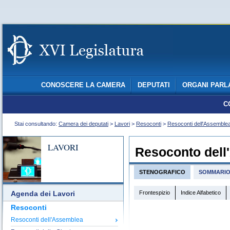
CONOSCERE LA CAMERA
DEPUTATI
ORGANI PARL
C
Stai consultando:
Camera dei deputati
>
Lavori
>
Resoconti
>
Resoconti dell'Assemble
LAVORI
Resoconto dell
STENOGRAFICO
SOMMARI
Frontespizio
Indice Alfabetico
Agenda dei Lavori
Resoconti
Resoconti dell'Assemblea