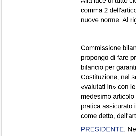
Alla luce di tutto c
comma 2 dell'artico
nuove norme. Al rig
Commissione bilanc
propongo di fare p
bilancio per garanti
Costituzione, nel s
«valutati in» con l
medesimo articolo 
pratica assicurato 
come detto, dell'ar
PRESIDENTE
. N