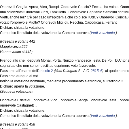
Onorevoli Ghiglia, Aprea, Vico, Rampi. Onorevole Coscia? Eccola, ha votato. Onore
una scienziata! Onorevoli Zinzi, Lanzillotta. L'onorevole Capitanio Santolini contin
Vietti, anche lei? C'è per caso un'epidemia che colpisce l'UdC? Onorevoli Concia
votato l'onorevole Miotto? Onorevoli Miglioli, Recchia, Capodicasa, Ferranti.
Dichiaro chiusa la votazione.
Comunico il risultato della votazione: la Camera approva
(
Vedi votazionia
).
(Presenti e votanti 442
Maggioranza 222
Hanno votato
sì
442).
Prendo atto che i deputati Monai, Porta, Nunzio Francesco Testa, De Poli, D'Anto
segnalato che non sono riusciti ad esprimere voto favorevole.
Passiamo all'esame dell'
articolo 2
(Vedi l'allegato A - A.C.
2815-A
)
, al quale non s
Passiamo dunque ai voti.
Indìco la votazione nominale, mediante procedimento elettronico, sull'articolo 2.
Dichiaro aperta la votazione.
(Segue la votazione).
Onorevole Cristaldi... onorevole Vico... onorevole Sanga... onorevole Testa... onorev
onorevole Castagnetti...
Dichiaro chiusa la votazione.
Comunico il risultato della votazione: la Camera approva
(
Vedi votazionia
).
(Presenti e votanti 458