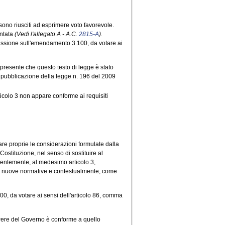
sono riusciti ad esprimere voto favorevole.
ntata
(Vedi l'allegato A - A.C.
2815-A
).
missione sull'emendamento 3.100, da votare ai
o presente che questo testo di legge è stato
a pubblicazione della legge n. 196 del 2009
rticolo 3 non appare conforme ai requisiti
e proprie le considerazioni formulate dalla
Costituzione, nel senso di sostituire al
guentemente, al medesimo articolo 3,
lle nuove normative e contestualmente, come
, da votare ai sensi dell'articolo 86, comma
arere del Governo è conforme a quello