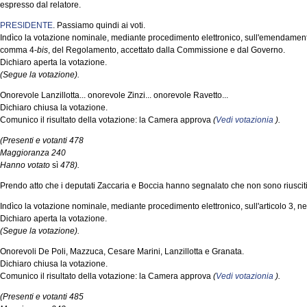
espresso dal relatore.
PRESIDENTE
. Passiamo quindi ai voti.
Indìco la votazione nominale, mediante procedimento elettronico, sull'emendamento 
comma 4-
bis
, del Regolamento, accettato dalla Commissione e dal Governo.
Dichiaro aperta la votazione.
(Segue la votazione).
Onorevole Lanzillotta... onorevole Zinzi... onorevole Ravetto...
Dichiaro chiusa la votazione.
Comunico il risultato della votazione: la Camera approva
(
Vedi votazionia
).
(Presenti e votanti 478
Maggioranza 240
Hanno votato
sì
478).
Prendo atto che i deputati Zaccaria e Boccia hanno segnalato che non sono riuscit
Indìco la votazione nominale, mediante procedimento elettronico, sull'articolo 3, n
Dichiaro aperta la votazione.
(Segue la votazione).
Onorevoli De Poli, Mazzuca, Cesare Marini, Lanzillotta e Granata.
Dichiaro chiusa la votazione.
Comunico il risultato della votazione: la Camera approva
(
Vedi votazionia
).
(Presenti e votanti 485