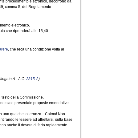
nte procedimento elettronico, decorrono da
lo 49, comma 5, del Regolamento.
mento elettronico.
uta che riprenderà alle 15,40.
arere
, che reca una condizione volta al
allegato A - A.C.
2815-A
)
.
nel testo della Commissione.
ono state presentate proposte emendative.
con una qualche tolleranza... Calma! Non
tirando le tessere ad affrettarsi, sulla base
hanno anche il dovere di farlo rapidamente.