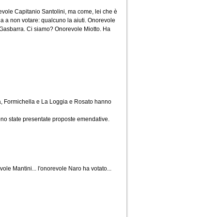
vole Capitanio Santolini, ma come, lei che è
ua a non votare: qualcuno la aiuti. Onorevole
, Gasbarra. Ci siamo? Onorevole Miotto. Ha
na, Formichella e La Loggia e Rosato hanno
ono state presentate proposte emendative.
ole Mantini... l'onorevole Naro ha votato...