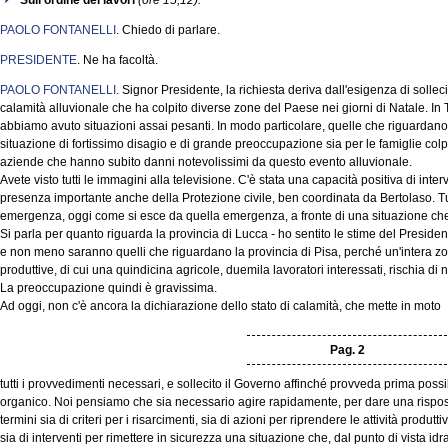
Sull'ordine dei lavori
(ore 15,12).
PAOLO FONTANELLI
. Chiedo di parlare.
PRESIDENTE
. Ne ha facoltà.
PAOLO FONTANELLI
. Signor Presidente, la richiesta deriva dall'esigenza di sollec
calamità alluvionale che ha colpito diverse zone del Paese nei giorni di Natale. In
abbiamo avuto situazioni assai pesanti. In modo particolare, quelle che riguarda
situazione di fortissimo disagio e di grande preoccupazione sia per le famiglie colpit
aziende che hanno subito danni notevolissimi da questo evento alluvionale.
Avete visto tutti le immagini alla televisione. C'è stata una capacità positiva di int
presenza importante anche della Protezione civile, ben coordinata da Bertolaso. Tut
emergenza, oggi come si esce da quella emergenza, a fronte di una situazione che h
Si parla per quanto riguarda la provincia di Lucca - ho sentito le stime del President
e non meno saranno quelli che riguardano la provincia di Pisa, perché un'intera z
produttive, di cui una quindicina agricole, duemila lavoratori interessati, rischia di n
La preoccupazione quindi è gravissima.
Ad oggi, non c'è ancora la dichiarazione dello stato di calamità, che mette in moto
Pag. 2
tutti i provvedimenti necessari, e sollecito il Governo affinché provveda prima possi
organico. Noi pensiamo che sia necessario agire rapidamente, per dare una risposta
termini sia di criteri per i risarcimenti, sia di azioni per riprendere le attività produtt
sia di interventi per rimettere in sicurezza una situazione che, dal punto di vista 