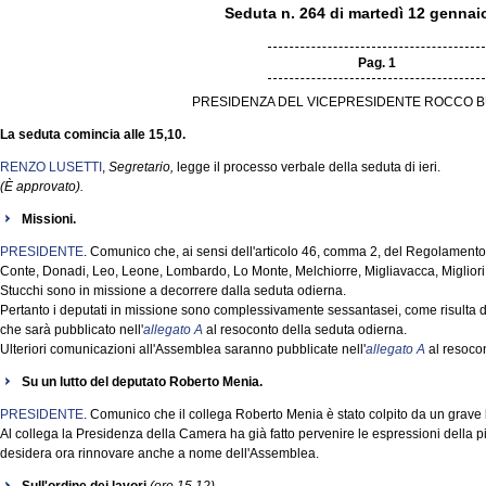
Seduta n. 264 di martedì 12 gennai
Pag. 1
PRESIDENZA DEL VICEPRESIDENTE ROCCO B
La seduta comincia alle 15,10.
RENZO LUSETTI
,
Segretario,
legge il processo verbale della seduta di ieri.
(È approvato).
Missioni.
PRESIDENTE
. Comunico che, ai sensi dell'articolo 46, comma 2, del Regolamento, i
Conte, Donadi, Leo, Leone, Lombardo, Lo Monte, Melchiorre, Migliavacca, Migliori
Stucchi sono in missione a decorrere dalla seduta odierna.
Pertanto i deputati in missione sono complessivamente sessantasei, come risulta d
che sarà pubblicato nell'
allegato A
al resoconto della seduta odierna.
Ulteriori comunicazioni all'Assemblea saranno pubblicate nell'
allegato A
al resocon
Su un lutto del deputato Roberto Menia.
PRESIDENTE
. Comunico che il collega Roberto Menia è stato colpito da un grave lu
Al collega la Presidenza della Camera ha già fatto pervenire le espressioni della p
desidera ora rinnovare anche a nome dell'Assemblea.