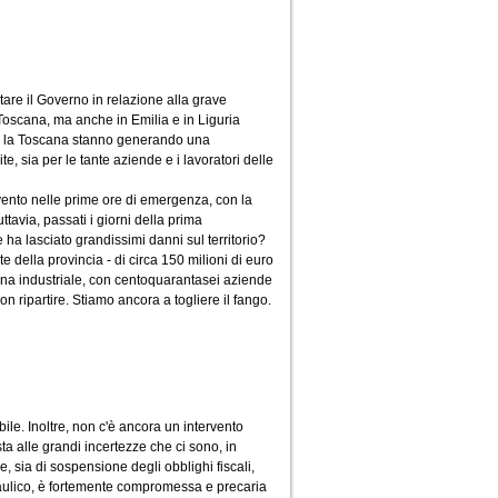
itare il Governo in relazione alla grave
 Toscana, ma anche in Emilia e in Liguria
no la Toscana stanno generando una
e, sia per le tante aziende e i lavoratori delle
ervento nelle prime ore di emergenza, con la
tavia, passati i giorni della prima
a lasciato grandissimi danni sul territorio?
e della provincia - di circa 150 milioni di euro
ona industriale, con centoquarantasei aziende
on ripartire. Stiamo ancora a togliere il fango.
bile. Inoltre, non c'è ancora un intervento
 alle grandi incertezze che ci sono, in
ive, sia di sospensione degli obblighi fiscali,
idraulico, è fortemente compromessa e precaria