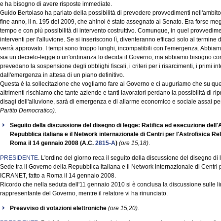
e ha bisogno di avere risposte immediate.
Guido Bertolaso ha parlato della possibilità di prevedere provvedimenti nell'ambit
fine anno, il n. 195 del 2009, che ahinoi è stato assegnato al Senato. Era forse me
tempo e con più possibilità di intervento costruttivo. Comunque, in quel provvedim
interventi per l'alluvione. Se si inseriscono lì, diventeranno efficaci solo al termi
verrà approvato. I tempi sono troppo lunghi, incompatibili con l'emergenza. Abbia
sia un decreto-legge o un'ordinanza lo decida il Governo, ma abbiamo bisogno con
prevedano la sospensione degli obblighi fiscali, i criteri per i risarcimenti, i primi in
dall'emergenza in attesa di un piano definitivo.
Questa è la sollecitazione che vogliamo fare al Governo e ci auguriamo che su ques
altrimenti rischiamo che tante aziende e tanti lavoratori perdano la possibilità di ri
disagi dell'alluvione, sarà di emergenza e di allarme economico e sociale assai p
Partito Democratico).
Seguito della discussione del disegno di legge: Ratifica ed esecuzione dell'
Repubblica italiana e il Network internazionale di Centri per l'Astrofisica Re
Roma il 14 gennaio 2008 (A.C.
2815-A
)
(ore 15,18)
.
PRESIDENTE
. L'ordine del giorno reca il seguito della discussione del disegno di
Sede tra il Governo della Repubblica italiana e il Network internazionale di Centri pe
ICRANET, fatto a Roma il 14 gennaio 2008.
Ricordo che nella seduta dell'11 gennaio 2010 si è conclusa la discussione sulle lin
rappresentante del Governo, mentre il relatore vi ha rinunciato.
Preavviso di votazioni elettroniche
(ore 15,20).