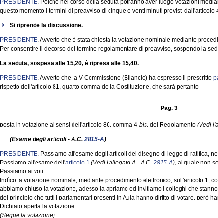
PRESIDENTE
. Poiché nel corso della seduta potranno aver luogo votazioni media
questo momento i termini di preavviso di cinque e venti minuti previsti dall'artico
Si riprende la discussione.
PRESIDENTE
. Avverto che è stata chiesta la votazione nominale mediante procedi
Per consentire il decorso del termine regolamentare di preavviso, sospendo la sed
La seduta, sospesa alle 15,20, è ripresa alle 15,40.
PRESIDENTE
. Avverto che la V Commissione (Bilancio) ha espresso il prescritto
p
rispetto dell'articolo 81, quarto comma della Costituzione, che sarà pertanto
Pag. 3
posta in votazione ai sensi dell'articolo 86, comma 4-
bis
, del Regolamento
(Vedi l'
(Esame degli articoli - A.C.
2815-A
)
PRESIDENTE
. Passiamo all'esame degli articoli del disegno di legge di ratifica, 
Passiamo all'esame dell'
articolo 1
(Vedi l'allegato A - A.C.
2815-A
)
, al quale non s
Passiamo ai voti.
Indìco la votazione nominale, mediante procedimento elettronico, sull'articolo 1, 
abbiamo chiuso la votazione, adesso la apriamo ed invitiamo i colleghi che stanno ri
del principio che tutti i parlamentari presenti in Aula hanno diritto di votare, però 
Dichiaro aperta la votazione.
(Segue la votazione).