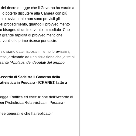
o del decreto-legge che il Governo ha varato a
glio poterlo discutere alla Camera con più
ento ovviamente non sono previsti gli
ne del procedimento, quando il provvedimento
mo bisogno di un intervento immediato. Che
 grande rapidità di provvedimenti che
terventi e le prime risorse per uscire
to siano date risposte in tempi brevissimi,
presa, arrivando ad una situazione che, oltre ai
esante
(Applausi dei deputati del gruppo
Accordo di Sede tra il Governo della
lativistica in Pescara - ICRANET, fatto a
 legge: Ratifica ed esecuzione dell'Accordo di
r l'Astrofisica Relativistica in Pescara -
ee generali e che ha replicato il