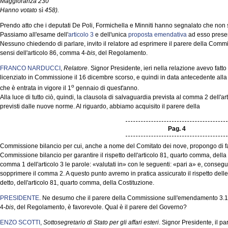
Maggioranza 230
Hanno votato
sì
458).
Prendo atto che i deputati De Poli, Formichella e Minniti hanno segnalato che non 
Passiamo all'esame dell'
articolo 3
e dell'unica
proposta emendativa
ad esso prese
Nessuno chiedendo di parlare, invito il relatore ad esprimere il parere della Com
sensi dell'articolo 86, comma 4-
bis
, del Regolamento.
FRANCO NARDUCCI
,
Relatore
. Signor Presidente, ieri nella relazione avevo fatt
licenziato in Commissione il 16 dicembre scorso, e quindi in data antecedente all
o
che è entrata in vigore il 1
gennaio di quest'anno.
Alla luce di tutto ciò, quindi, la clausola di salvaguardia prevista al comma 2 dell'a
previsti dalle nuove norme. Al riguardo, abbiamo acquisito il parere della
Pag. 4
Commissione bilancio per cui, anche a nome del Comitato dei nove, propongo di far
Commissione bilancio per garantire il rispetto dell'articolo 81, quarto comma, della 
comma 1 dell'articolo 3 le parole: «valutati in» con le seguenti: «pari a» e, conse
sopprimere il comma 2. A questo punto avremo in pratica assicurato il rispetto de
detto, dell'articolo 81, quarto comma, della Costituzione.
PRESIDENTE
. Ne desumo che il parere della Commissione sull'emendamento 3.100
4-
bis
, del Regolamento, è favorevole. Qual è il parere del Governo?
ENZO SCOTTI
,
Sottosegretario di Stato per gli affari esteri
. Signor Presidente, il p