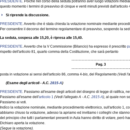
PRESIDENTE
. Poiché nel corso della seduta potranno aver luogo votazioni media
questo momento i termini di preavviso di cinque e venti minuti previsti dall'artico
Si riprende la discussione.
PRESIDENTE
. Avverto che è stata chiesta la votazione nominale mediante procedi
Per consentire il decorso del termine regolamentare di preavviso, sospendo la sed
La seduta, sospesa alle 15,20, è ripresa alle 15,40.
PRESIDENTE
. Avverto che la V Commissione (Bilancio) ha espresso il prescritto
p
rispetto dell'articolo 81, quarto comma della Costituzione, che sarà pertanto
Pag. 3
posta in votazione ai sensi dell'articolo 86, comma 4-
bis
, del Regolamento
(Vedi l'
(Esame degli articoli - A.C.
2815-A
)
PRESIDENTE
. Passiamo all'esame degli articoli del disegno di legge di ratifica, 
Passiamo all'esame dell'
articolo 1
(Vedi l'allegato A - A.C.
2815-A
)
, al quale non s
Passiamo ai voti.
Indìco la votazione nominale, mediante procedimento elettronico, sull'articolo 1, 
abbiamo chiuso la votazione, adesso la apriamo ed invitiamo i colleghi che stanno ri
del principio che tutti i parlamentari presenti in Aula hanno diritto di votare, però 
Dichiaro aperta la votazione.
(Segue la votazione).