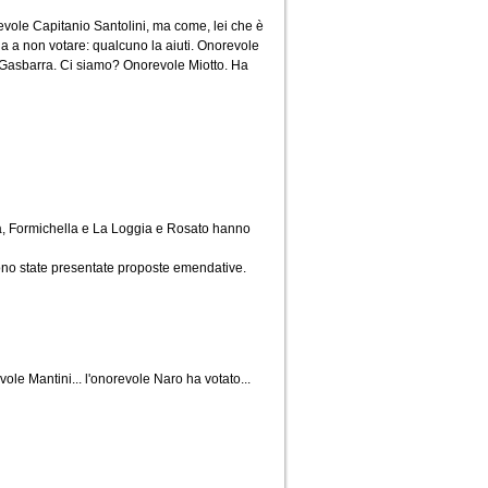
vole Capitanio Santolini, ma come, lei che è
ua a non votare: qualcuno la aiuti. Onorevole
, Gasbarra. Ci siamo? Onorevole Miotto. Ha
na, Formichella e La Loggia e Rosato hanno
ono state presentate proposte emendative.
ole Mantini... l'onorevole Naro ha votato...