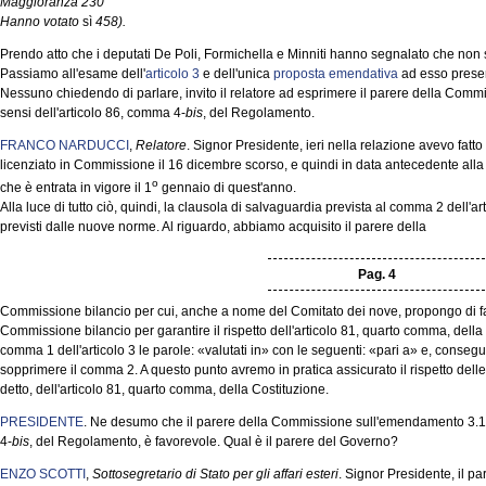
Maggioranza 230
Hanno votato
sì
458).
Prendo atto che i deputati De Poli, Formichella e Minniti hanno segnalato che non 
Passiamo all'esame dell'
articolo 3
e dell'unica
proposta emendativa
ad esso prese
Nessuno chiedendo di parlare, invito il relatore ad esprimere il parere della Com
sensi dell'articolo 86, comma 4-
bis
, del Regolamento.
FRANCO NARDUCCI
,
Relatore
. Signor Presidente, ieri nella relazione avevo fatt
licenziato in Commissione il 16 dicembre scorso, e quindi in data antecedente all
o
che è entrata in vigore il 1
gennaio di quest'anno.
Alla luce di tutto ciò, quindi, la clausola di salvaguardia prevista al comma 2 dell'a
previsti dalle nuove norme. Al riguardo, abbiamo acquisito il parere della
Pag. 4
Commissione bilancio per cui, anche a nome del Comitato dei nove, propongo di far
Commissione bilancio per garantire il rispetto dell'articolo 81, quarto comma, della 
comma 1 dell'articolo 3 le parole: «valutati in» con le seguenti: «pari a» e, conse
sopprimere il comma 2. A questo punto avremo in pratica assicurato il rispetto de
detto, dell'articolo 81, quarto comma, della Costituzione.
PRESIDENTE
. Ne desumo che il parere della Commissione sull'emendamento 3.100
4-
bis
, del Regolamento, è favorevole. Qual è il parere del Governo?
ENZO SCOTTI
,
Sottosegretario di Stato per gli affari esteri
. Signor Presidente, il p