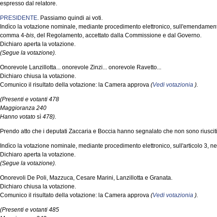
espresso dal relatore.
PRESIDENTE
. Passiamo quindi ai voti.
Indìco la votazione nominale, mediante procedimento elettronico, sull'emendamento 
comma 4-
bis
, del Regolamento, accettato dalla Commissione e dal Governo.
Dichiaro aperta la votazione.
(Segue la votazione).
Onorevole Lanzillotta... onorevole Zinzi... onorevole Ravetto...
Dichiaro chiusa la votazione.
Comunico il risultato della votazione: la Camera approva
(
Vedi votazionia
).
(Presenti e votanti 478
Maggioranza 240
Hanno votato
sì
478).
Prendo atto che i deputati Zaccaria e Boccia hanno segnalato che non sono riuscit
Indìco la votazione nominale, mediante procedimento elettronico, sull'articolo 3, n
Dichiaro aperta la votazione.
(Segue la votazione).
Onorevoli De Poli, Mazzuca, Cesare Marini, Lanzillotta e Granata.
Dichiaro chiusa la votazione.
Comunico il risultato della votazione: la Camera approva
(
Vedi votazionia
).
(Presenti e votanti 485