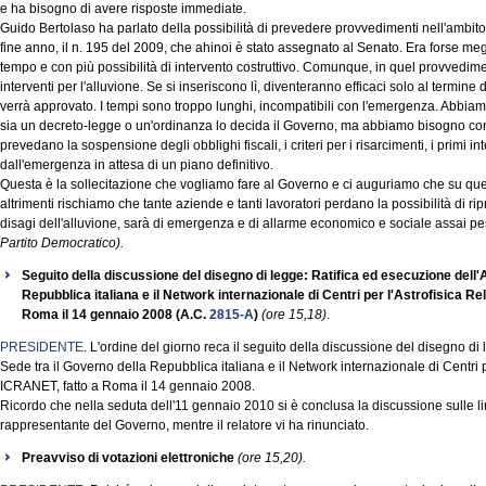
e ha bisogno di avere risposte immediate.
Guido Bertolaso ha parlato della possibilità di prevedere provvedimenti nell'ambit
fine anno, il n. 195 del 2009, che ahinoi è stato assegnato al Senato. Era forse me
tempo e con più possibilità di intervento costruttivo. Comunque, in quel provvedim
interventi per l'alluvione. Se si inseriscono lì, diventeranno efficaci solo al termi
verrà approvato. I tempi sono troppo lunghi, incompatibili con l'emergenza. Abbia
sia un decreto-legge o un'ordinanza lo decida il Governo, ma abbiamo bisogno con
prevedano la sospensione degli obblighi fiscali, i criteri per i risarcimenti, i primi in
dall'emergenza in attesa di un piano definitivo.
Questa è la sollecitazione che vogliamo fare al Governo e ci auguriamo che su ques
altrimenti rischiamo che tante aziende e tanti lavoratori perdano la possibilità di ri
disagi dell'alluvione, sarà di emergenza e di allarme economico e sociale assai p
Partito Democratico).
Seguito della discussione del disegno di legge: Ratifica ed esecuzione dell'
Repubblica italiana e il Network internazionale di Centri per l'Astrofisica Re
Roma il 14 gennaio 2008 (A.C.
2815-A
)
(ore 15,18)
.
PRESIDENTE
. L'ordine del giorno reca il seguito della discussione del disegno di
Sede tra il Governo della Repubblica italiana e il Network internazionale di Centri pe
ICRANET, fatto a Roma il 14 gennaio 2008.
Ricordo che nella seduta dell'11 gennaio 2010 si è conclusa la discussione sulle lin
rappresentante del Governo, mentre il relatore vi ha rinunciato.
Preavviso di votazioni elettroniche
(ore 15,20).