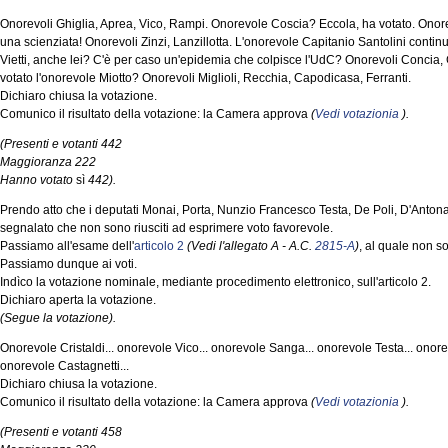
Onorevoli Ghiglia, Aprea, Vico, Rampi. Onorevole Coscia? Eccola, ha votato. Onore
una scienziata! Onorevoli Zinzi, Lanzillotta. L'onorevole Capitanio Santolini contin
Vietti, anche lei? C'è per caso un'epidemia che colpisce l'UdC? Onorevoli Concia
votato l'onorevole Miotto? Onorevoli Miglioli, Recchia, Capodicasa, Ferranti.
Dichiaro chiusa la votazione.
Comunico il risultato della votazione: la Camera approva
(
Vedi votazionia
).
(Presenti e votanti 442
Maggioranza 222
Hanno votato
sì
442).
Prendo atto che i deputati Monai, Porta, Nunzio Francesco Testa, De Poli, D'Anto
segnalato che non sono riusciti ad esprimere voto favorevole.
Passiamo all'esame dell'
articolo 2
(Vedi l'allegato A - A.C.
2815-A
)
, al quale non s
Passiamo dunque ai voti.
Indìco la votazione nominale, mediante procedimento elettronico, sull'articolo 2.
Dichiaro aperta la votazione.
(Segue la votazione).
Onorevole Cristaldi... onorevole Vico... onorevole Sanga... onorevole Testa... onorev
onorevole Castagnetti...
Dichiaro chiusa la votazione.
Comunico il risultato della votazione: la Camera approva
(
Vedi votazionia
).
(Presenti e votanti 458