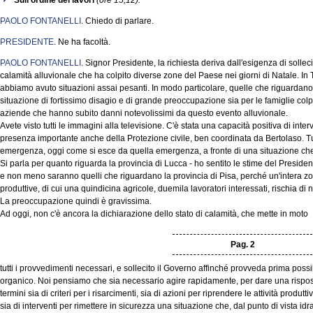
Sull'ordine dei lavori
(ore 15,12).
PAOLO FONTANELLI
. Chiedo di parlare.
PRESIDENTE
. Ne ha facoltà.
PAOLO FONTANELLI
. Signor Presidente, la richiesta deriva dall'esigenza di sollec
calamità alluvionale che ha colpito diverse zone del Paese nei giorni di Natale. In
abbiamo avuto situazioni assai pesanti. In modo particolare, quelle che riguarda
situazione di fortissimo disagio e di grande preoccupazione sia per le famiglie colpit
aziende che hanno subito danni notevolissimi da questo evento alluvionale.
Avete visto tutti le immagini alla televisione. C'è stata una capacità positiva di int
presenza importante anche della Protezione civile, ben coordinata da Bertolaso. Tut
emergenza, oggi come si esce da quella emergenza, a fronte di una situazione che h
Si parla per quanto riguarda la provincia di Lucca - ho sentito le stime del President
e non meno saranno quelli che riguardano la provincia di Pisa, perché un'intera z
produttive, di cui una quindicina agricole, duemila lavoratori interessati, rischia di n
La preoccupazione quindi è gravissima.
Ad oggi, non c'è ancora la dichiarazione dello stato di calamità, che mette in moto
Pag. 2
tutti i provvedimenti necessari, e sollecito il Governo affinché provveda prima possi
organico. Noi pensiamo che sia necessario agire rapidamente, per dare una risposta
termini sia di criteri per i risarcimenti, sia di azioni per riprendere le attività produtt
sia di interventi per rimettere in sicurezza una situazione che, dal punto di vista 