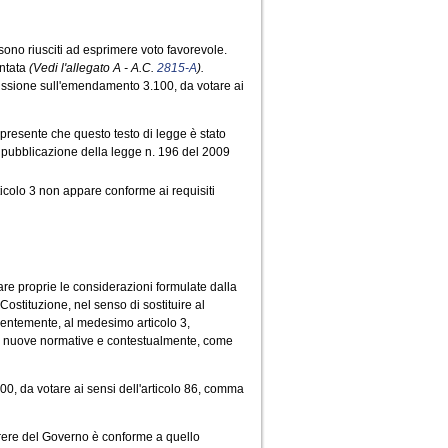
sono riusciti ad esprimere voto favorevole.
ntata
(Vedi l'allegato A - A.C.
2815-A
).
missione sull'emendamento 3.100, da votare ai
o presente che questo testo di legge è stato
a pubblicazione della legge n. 196 del 2009
rticolo 3 non appare conforme ai requisiti
e proprie le considerazioni formulate dalla
Costituzione, nel senso di sostituire al
guentemente, al medesimo articolo 3,
lle nuove normative e contestualmente, come
, da votare ai sensi dell'articolo 86, comma
arere del Governo è conforme a quello