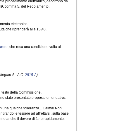
nte procedimento elettronico, decorrono da
lo 49, comma 5, del Regolamento.
mento elettronico.
uta che riprenderà alle 15,40.
arere
, che reca una condizione volta al
allegato A - A.C.
2815-A
)
.
nel testo della Commissione.
ono state presentate proposte emendative.
con una qualche tolleranza... Calma! Non
tirando le tessere ad affrettarsi, sulla base
hanno anche il dovere di farlo rapidamente.