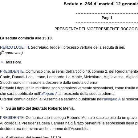
Seduta n. 264 di martedì 12 gennai
Pag. 1
PRESIDENZA DEL VICEPRESIDENTE ROCCO B
La seduta comincia alle 15,10.
RENZO LUSETTI
,
Segretario,
legge il processo verbale della seduta di ieri.
(È approvato).
Missioni.
PRESIDENTE
. Comunico che, ai sensi dell'articolo 46, comma 2, del Regolamento, i
Conte, Donadi, Leo, Leone, Lombardo, Lo Monte, Melchiorre, Migliavacca, Migliori
Stucchi sono in missione a decorrere dalla seduta odierna.
Pertanto i deputati in missione sono complessivamente sessantasei, come risulta d
che sarà pubblicato nell'
allegato A
al resoconto della seduta odierna.
Ulteriori comunicazioni all'Assemblea saranno pubblicate nell'
allegato A
al resocon
Su un lutto del deputato Roberto Menia.
PRESIDENTE
. Comunico che il collega Roberto Menia è stato colpito da un grave lu
Al collega la Presidenza della Camera ha già fatto pervenire le espressioni della p
desidera ora rinnovare anche a nome dell'Assemblea.