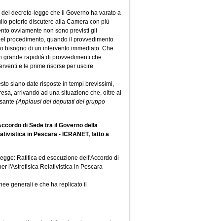
o del decreto-legge che il Governo ha varato a
glio poterlo discutere alla Camera con più
ento ovviamente non sono previsti gli
ne del procedimento, quando il provvedimento
mo bisogno di un intervento immediato. Che
 grande rapidità di provvedimenti che
terventi e le prime risorse per uscire
to siano date risposte in tempi brevissimi,
presa, arrivando ad una situazione che, oltre ai
esante
(Applausi dei deputati del gruppo
Accordo di Sede tra il Governo della
lativistica in Pescara - ICRANET, fatto a
 legge: Ratifica ed esecuzione dell'Accordo di
r l'Astrofisica Relativistica in Pescara -
ee generali e che ha replicato il