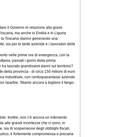
itare il Governo in relazione alla grave
 Toscana, ma anche in Emilia e in Liguria
no la Toscana stanno generando una
e, sia per le tante aziende e i lavoratori delle
ervento nelle prime ore di emergenza, con la
tavia, passati i giorni della prima
a lasciato grandissimi danni sul territorio?
e della provincia - di circa 150 milioni di euro
ona industriale, con centoquarantasei aziende
on ripartire. Stiamo ancora a togliere il fango.
bile. Inoltre, non c'è ancora un intervento
 alle grandi incertezze che ci sono, in
ive, sia di sospensione degli obblighi fiscali,
idraulico, è fortemente compromessa e precaria