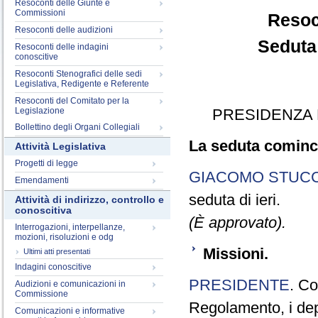
Resoconti delle Giunte e
Commissioni
Resoc
Resoconti delle audizioni
Seduta
Resoconti delle indagini
conoscitive
Resoconti Stenografici delle sedi
Legislativa, Redigente e Referente
Resoconti del Comitato per la
Legislazione
PRESIDENZA 
Bollettino degli Organi Collegiali
La seduta cominci
Attività Legislativa
Progetti di legge
GIACOMO STUCC
Emendamenti
seduta di ieri.
Attività di indirizzo, controllo e
conoscitiva
(È approvato).
Interrogazioni, interpellanze,
mozioni, risoluzioni e odg
Missioni.
Ultimi atti presentati
Indagini conoscitive
PRESIDENTE
. Co
Audizioni e comunicazioni in
Commissione
Regolamento, i depu
Comunicazioni e informative