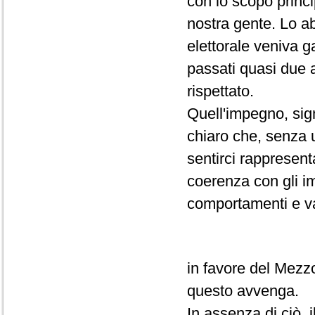
con lo scopo principa
nostra gente. Lo a
elettorale veniva g
passati quasi due 
rispettato.
Quell'impegno, sig
chiaro che, senza u
sentirci rappresen
coerenza con gli i
comportamenti e va
in favore del Mezz
questo avvenga.
In assenza di ciò,