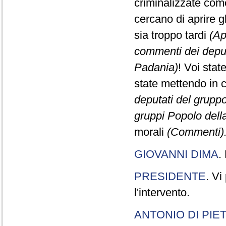
criminalizzate come
cercano di aprire gl
sia troppo tardi
(Ap
commenti dei deput
Padania)
! Voi stat
state mettendo in 
deputati del gruppo
gruppi Popolo dell
morali
(Commenti).
GIOVANNI DIMA
.
PRESIDENTE
. Vi
l'intervento.
ANTONIO DI PIE