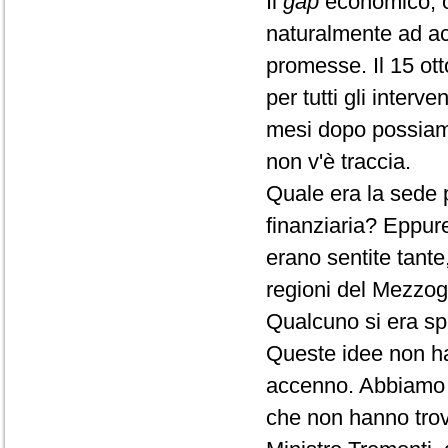
Il
gap
economico, oc
naturalmente ad ac
promesse. Il 15 ott
per tutti gli inter
mesi dopo possiamo 
non v'è traccia.
Quale era la sede p
finanziaria? Eppur
erano sentite tante,
regioni del Mezzogi
Qualcuno si era spi
Queste idee non ha
accenno. Abbiamo 
che non hanno trov