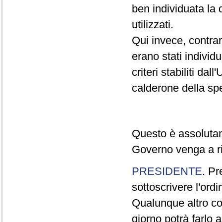
ben individuata la 
utilizzati.
Qui invece, contra
erano stati individ
criteri stabiliti da
calderone della sp
Questo è assolutam
Governo venga a rif
PRESIDENTE
. Pr
sottoscrivere l'ordi
Qualunque altro co
giorno potrà farlo 