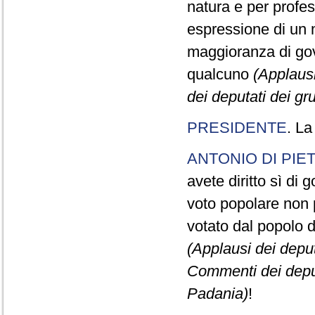
natura e per profe
espressione di un m
maggioranza di gov
qualcuno
(Applausi
dei deputati dei g
PRESIDENTE
. La
ANTONIO DI PIE
avete diritto sì di 
voto popolare non p
votato dal popolo d
(Applausi dei deput
Commenti dei deput
Padania)
!