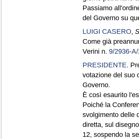
Passiamo all'ordine
del Governo su que
LUIGI CASERO
,
S
Come già preannunzi
Verini n.
9/2936-A
PRESIDENTE
. Pr
votazione del suo 
Governo.
È così esaurito l'e
Poiché la Conferenz
svolgimento delle d
diretta, sul disegno
12, sospendo la sed