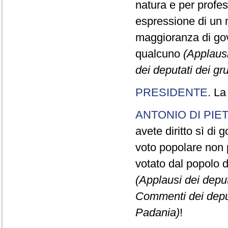
natura e per profe
espressione di un m
maggioranza di gov
qualcuno
(Applausi
dei deputati dei g
PRESIDENTE
. La
ANTONIO DI PIE
avete diritto sì di 
voto popolare non p
votato dal popolo d
(Applausi dei deput
Commenti dei deput
Padania)
!