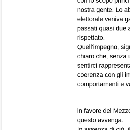
con lo scopo principa
nostra gente. Lo a
elettorale veniva g
passati quasi due 
rispettato.
Quell'impegno, sig
chiaro che, senza u
sentirci rappresen
coerenza con gli i
comportamenti e va
in favore del Mezz
questo avvenga.
In assenza di ciò,