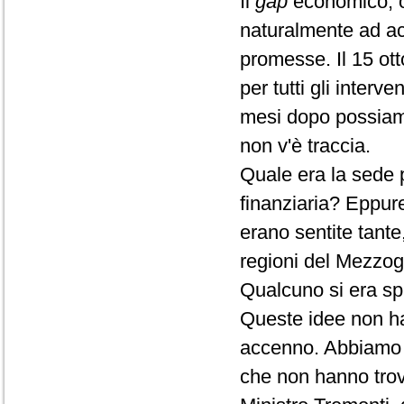
Il
gap
economico, oc
naturalmente ad ac
promesse. Il 15 ott
per tutti gli inter
mesi dopo possiamo 
non v'è traccia.
Quale era la sede p
finanziaria? Eppur
erano sentite tante,
regioni del Mezzogi
Qualcuno si era spi
Queste idee non ha
accenno. Abbiamo 
che non hanno trov