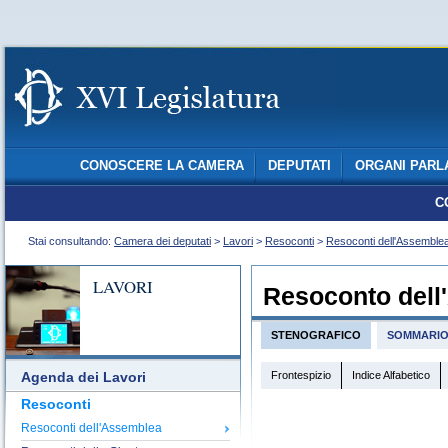
CONOSCERE LA CAMERA
DEPUTATI
ORGANI PARL
C
Stai consultando:
Camera dei deputati
>
Lavori
>
Resoconti
>
Resoconti dell'Assemble
LAVORI
Resoconto dell
STENOGRAFICO
SOMMARI
Frontespizio
Indice Alfabetico
Agenda dei Lavori
Resoconti
Resoconti dell'Assemblea