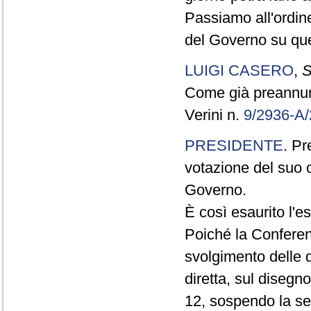
Passiamo all'ordine
del Governo su que
LUIGI CASERO
,
S
Come già preannunzi
Verini n.
9/2936-A
PRESIDENTE
. Pr
votazione del suo 
Governo.
È così esaurito l'e
Poiché la Conferenz
svolgimento delle d
diretta, sul disegno
12, sospendo la sed