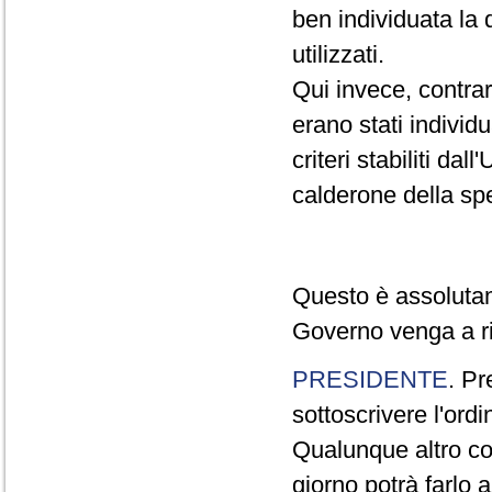
ben individuata la 
utilizzati.
Qui invece, contra
erano stati individ
criteri stabiliti da
calderone della sp
Questo è assolutam
Governo venga a rif
PRESIDENTE
. Pr
sottoscrivere l'ordi
Qualunque altro co
giorno potrà farlo 