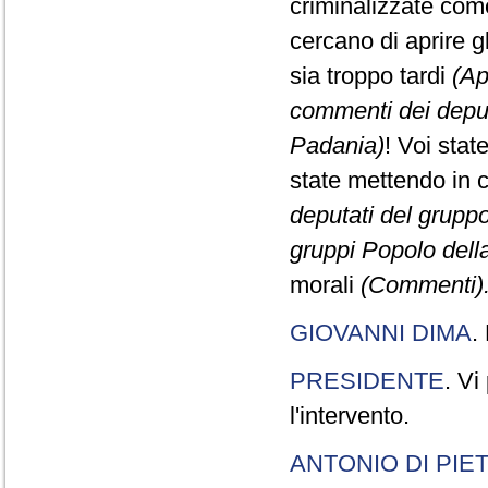
criminalizzate come
cercano di aprire gl
sia troppo tardi
(Ap
commenti dei deput
Padania)
! Voi stat
state mettendo in 
deputati del gruppo
gruppi Popolo dell
morali
(Commenti).
GIOVANNI DIMA
.
PRESIDENTE
. Vi
l'intervento.
ANTONIO DI PIE