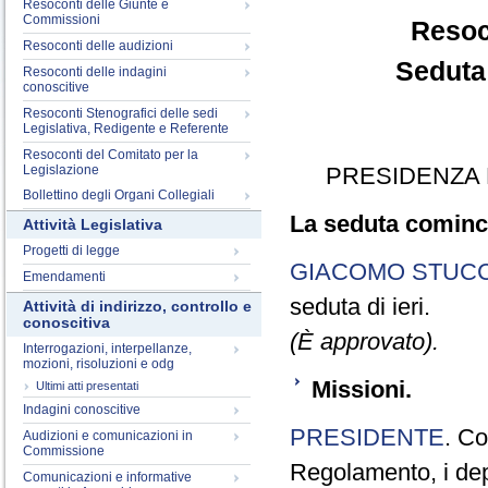
Resoconti delle Giunte e
Commissioni
Resoc
Resoconti delle audizioni
Seduta
Resoconti delle indagini
conoscitive
Resoconti Stenografici delle sedi
Legislativa, Redigente e Referente
Resoconti del Comitato per la
Legislazione
PRESIDENZA 
Bollettino degli Organi Collegiali
La seduta cominci
Attività Legislativa
Progetti di legge
GIACOMO STUCC
Emendamenti
seduta di ieri.
Attività di indirizzo, controllo e
conoscitiva
(È approvato).
Interrogazioni, interpellanze,
mozioni, risoluzioni e odg
Missioni.
Ultimi atti presentati
Indagini conoscitive
PRESIDENTE
. Co
Audizioni e comunicazioni in
Commissione
Regolamento, i depu
Comunicazioni e informative