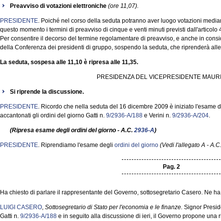
Preavviso di votazioni elettroniche
(ore 11,07).
PRESIDENTE
. Poiché nel corso della seduta potranno aver luogo votazioni media
questo momento i termini di preavviso di cinque e venti minuti previsti dall'artico
Per consentire il decorso del termine regolamentare di preavviso, e anche in consid
della Conferenza dei presidenti di gruppo, sospendo la seduta, che riprenderà alle
La seduta, sospesa alle 11,10 è ripresa alle 11,35.
PRESIDENZA DEL VICEPRESIDENTE MAURI
Si riprende la discussione.
PRESIDENTE
. Ricordo che nella seduta del 16 dicembre 2009 è iniziato l'esame de
accantonati gli ordini del giorno Gatti n.
9/2936-A/188
e Verini n.
9/2936-A/204
.
(Ripresa esame degli ordini del giorno - A.C.
2936-A
)
PRESIDENTE
. Riprendiamo l'esame degli
ordini del giorno
(Vedi l'allegato A - A.C
Pag. 2
Ha chiesto di parlare il rappresentante del Governo, sottosegretario Casero. Ne ha 
LUIGI CASERO
,
Sottosegretario di Stato per l'economia e le finanze.
Signor Preside
Gatti n.
9/2936-A/188
e in seguito alla discussione di ieri, il Governo propone una