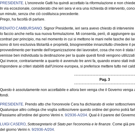
PRESIDENTE
. L'onorevole Gatti ha quindi accettato la riformulazione e non chiede
In via eccezionale, considerato che ieri sera vi era una richiesta di intervento, c
un minuto, senza che ciò costituisca precedente.
Prego, ha facoltà di parlare.
RENATO CAMBURSANO
. Signor Presidente, ieri sera avevo chiesto di intervenir
lo faccio anche nella sua nuova formulazione. Mi consenta, però, di aggiungere qu
contrari per principio, ma nel momento in cui si mettono le mani nelle tasche dei l
sono di loro esclusiva titolarità e proprietà, bisognerebbe innanzitutto chiedere i
provvedimento per tramite dell'organizzazione dei lavoratori, cosa che non è stata
venisse ben individuata la destinazione per la quale questi fondi vengono utilizzati
Qui invece, contrariamente a quanto è avvenuto tre anni fa, quando erano stati indiv
rispondere ai criteri stabiliti dall'Unione europea, si preferisce mettere tutto nel ca
Pag. 3
Questo è assolutamente non accettabile e allora ben venga che il Governo venga a r
fondi.
PRESIDENTE
. Prendo atto che l'onorevole Cera ha dichiarato di voler sottoscrivere
Qualunque altro collega che voglia sottoscrivere questo ordine del giorno potrà far
Passiamo all'ordine del giorno Verini n.
9/2936-A/204
. Qual è il parere del Govern
LUIGI CASERO
,
Sottosegretario di Stato per l'economia e le finanze.
Come già prean
del giorno Verini n.
9/2936-A/204
.