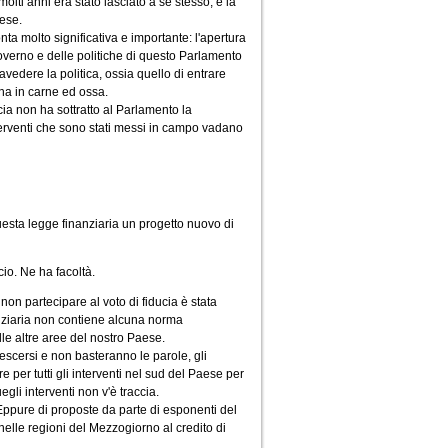
lti anni era stato lasciato a se stesso, è la
ese.
a molto significativa e importante: l'apertura
 Governo e delle politiche di questo Parlamento
vedere la politica, ossia quello di entrare
ona in carne ed ossa.
ia non ha sottratto al Parlamento la
interventi che sono stati messi in campo vadano
esta legge finanziaria un progetto nuovo di
io. Ne ha facoltà.
 non partecipare al voto di fiducia è stata
anziaria non contiene alcuna norma
le altre aree del nostro Paese.
scersi e non basteranno le parole, gli
 per tutti gli interventi nel sud del Paese per
gli interventi non v'è traccia.
Eppure di proposte da parte di esponenti del
nelle regioni del Mezzogiorno al credito di