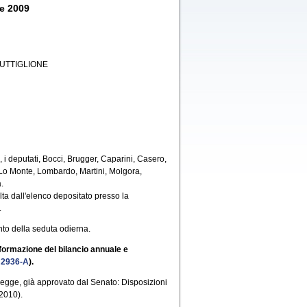
re 2009
UTTIGLIONE
 i deputati, Bocci, Brugger, Caparini, Casero,
i, Lo Monte, Lombardo, Martini, Molgora,
.
ta dall'elenco depositato presso la
.
to della seduta odierna.
 formazione del bilancio annuale e
.
2936-A
).
i legge, già approvato dal Senato: Disposizioni
 2010).