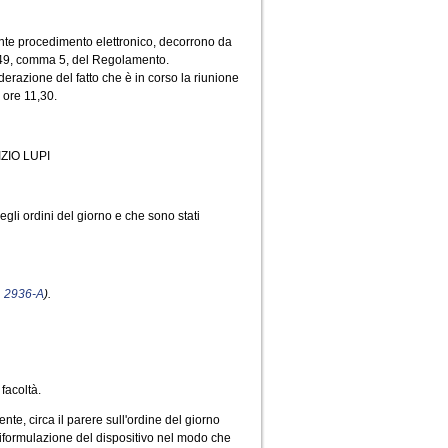
nte procedimento elettronico, decorrono da
lo 49, comma 5, del Regolamento.
erazione del fatto che è in corso la riunione
 ore 11,30.
ZIO LUPI
gli ordini del giorno e che sono stati
.
2936-A
).
facoltà.
nte, circa il parere sull'ordine del giorno
 riformulazione del dispositivo nel modo che