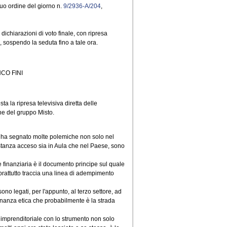
suo ordine del giorno n.
9/2936-A/204
,
dichiarazioni di voto finale, con ripresa
2, sospendo la seduta fino a tale ora.
CO FINI
ta la ripresa televisiva diretta delle
che del gruppo Misto.
e ha segnato molte polemiche non solo nel
astanza acceso sia in Aula che nel Paese, sono
 finanziaria è il documento principe sul quale
prattutto traccia una linea di adempimento
ono legati, per l'appunto, al terzo settore, ad
inanza etica che probabilmente è la strada
a imprenditoriale con lo strumento non solo