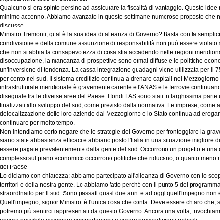
Qualcuno si era spinto persino ad assicurare la fiscalità di vantaggio. Queste idee 
minimo accenno. Abbiamo avanzato in queste settimane numerose proposte che n
discusse.
Ministro Tremonti, qual è la sua idea di alleanza di Governo? Basta con la semplice pr
condivisione e della comune assunzione di responsabilità non può essere violato 
che non si abbia la consapevolezza di cosa stia accadendo nelle regioni meridionali: 
disoccupazione, la mancanza di prospettive sono ormai diffuse e le politiche econ
un'inversione di tendenza. La cassa integrazione guadagni viene utilizzata per il 75
per cento nel sud. Il sistema creditizio continua a drenare capitali nel Mezzogiorno 
infrastrutturale meridionale è gravemente carente e l'ANAS e le ferrovie continua
diseguale fra le diverse aree del Paese. I fondi FAS sono stati in larghissima parte u
finalizzati allo sviluppo del sud, come previsto dalla normativa. Le imprese, come 
delocalizzazione delle loro aziende dal Mezzogiorno e lo Stato continua ad erogare 
continuare per molto tempo.
Non intendiamo certo negare che le strategie del Governo per fronteggiare la grave
siano state abbastanza efficaci e abbiano posto l'Italia in una situazione migliore 
essere pagate prevalentemente dalla gente del sud. Occorrono un progetto e una 
complessi sul piano economico occorrono politiche che riducano, o quanto meno non 
del Paese.
Lo diciamo con chiarezza: abbiamo partecipato all'alleanza di Governo con lo scopo p
territori e della nostra gente. Lo abbiamo fatto perché con il punto 5 del programm
straordinario per il sud. Sono passati quasi due anni e ad oggi quell'impegno non è
Quell'impegno, signor Ministro, è l'unica cosa che conta. Deve essere chiaro che, s
potremo più sentirci rappresentati da questo Governo. Ancora una volta, invochiamo