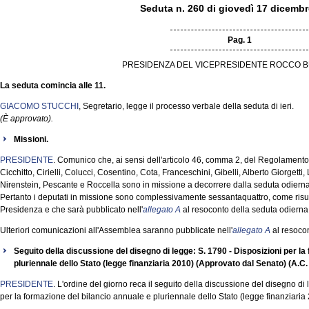
Seduta n. 260 di giovedì 17 dicemb
Pag. 1
PRESIDENZA DEL VICEPRESIDENTE ROCCO B
La seduta comincia alle 11.
GIACOMO STUCCHI
, Segretario, legge il processo verbale della seduta di ieri.
(È approvato).
Missioni.
PRESIDENTE
. Comunico che, ai sensi dell'articolo 46, comma 2, del Regolamento,
Cicchitto, Cirielli, Colucci, Cosentino, Cota, Franceschini, Gibelli, Alberto Giorgett
Nirenstein, Pescante e Roccella sono in missione a decorrere dalla seduta odierna
Pertanto i deputati in missione sono complessivamente sessantaquattro, come risul
Presidenza e che sarà pubblicato nell'
allegato A
al resoconto della seduta odierna
Ulteriori comunicazioni all'Assemblea saranno pubblicate nell'
allegato A
al resocon
Seguito della discussione del disegno di legge: S. 1790 - Disposizioni per la
pluriennale dello Stato (legge finanziaria 2010) (Approvato dal Senato) (A.C
PRESIDENTE
. L'ordine del giorno reca il seguito della discussione del disegno d
per la formazione del bilancio annuale e pluriennale dello Stato (legge finanziaria