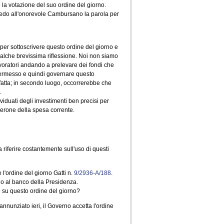
 la votazione del suo ordine del giorno.
oncedo all'onorevole Cambursano la parola per
e per sottoscrivere questo ordine del giorno e
alche brevissima riflessione. Noi non siamo
avoratori andando a prelevare dei fondi che
l permesso e quindi governare questo
 fatta; in secondo luogo, occorrerebbe che
.
iduati degli investimenti ben precisi per
lderone della spesa corrente.
iferire costantemente sull'uso di questi
 l'ordine del giorno Gatti n.
9/2936-A/188
.
lo al banco della Presidenza.
o su questo ordine del giorno?
nunziato ieri, il Governo accetta l'ordine