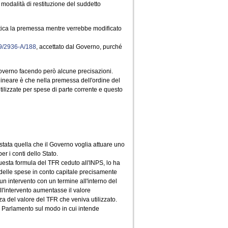
modalità di restituzione del suddetto
ntica la premessa mentre verrebbe modificato
9/2936-A/188
, accettato dal Governo, purché
Governo facendo però alcune precisazioni.
lineare è che nella premessa dell'ordine del
utilizzate per spese di parte corrente e questo
stata quella che il Governo voglia attuare uno
r i conti dello Stato.
esta formula del TFR ceduto all'INPS, lo ha
o delle spese in conto capitale precisamente
 un intervento con un termine all'interno del
l'intervento aumentasse il valore
za del valore del TFR che veniva utilizzato.
l Parlamento sul modo in cui intende