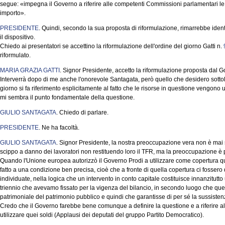
segue: «impegna il Governo a riferire alle competenti Commissioni parlamentari le 
importo».
PRESIDENTE
. Quindi, secondo la sua proposta di riformulazione, rimarrebbe ide
il dispositivo.
Chiedo ai presentatori se accettino la riformulazione dell'ordine del giorno Gatti n.
riformulato.
MARIA GRAZIA GATTI
. Signor Presidente, accetto la riformulazione proposta dal 
Interverrà dopo di me anche l'onorevole Santagata, però quello che desidero sotto
giorno si fa riferimento esplicitamente al fatto che le risorse in questione vengono 
mi sembra il punto fondamentale della questione.
GIULIO SANTAGATA
. Chiedo di parlare.
PRESIDENTE
. Ne ha facoltà.
GIULIO SANTAGATA
. Signor Presidente, la nostra preoccupazione vera non è mai 
scippo a danno dei lavoratori non restituendo loro il TFR, ma la preoccupazione è pe
Quando l'Unione europea autorizzò il Governo Prodi a utilizzare come copertura qu
fatto a una condizione ben precisa, cioè che a fronte di quella copertura ci fosser
individuate, nella logica che un intervento in conto capitale costituisce innanzitutto
triennio che avevamo fissato per la vigenza del bilancio, in secondo luogo che quel
patrimoniale del patrimonio pubblico e quindi che garantisse di per sé la sussisten
Credo che il Governo farebbe bene comunque a definire la questione e a riferire a
utilizzare quei soldi (Applausi dei deputati del gruppo Partito Democratico).