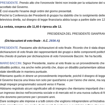
PRESIDENTE
. Prendo atto che l'onorevole Verini non insiste per la votazione del 
accettato dal Governo.
È così esaurito l'esame degli ordini del giorno presentati.
Poiché la Conferenza dei Presidenti di gruppo ha stabilito che lo svolgimento delle 
televisiva diretta, sul disegno di legge finanziaria abbia luogo a partire dalle ore 1
La seduta, sospesa alle 11,40 è ripresa alle 12.
PRESIDENZA DEL PRESIDENTE GIANFRAN
(Dichiarazioni di voto finale - A.C.
2936-A
)
PRESIDENTE
. Passiamo alle dichiarazioni di voto finale. Ricordo che è stata dispos
dichiarazioni di voto finale dei rappresentanti dei gruppi e delle componenti politi
Ha chiesto di parlare per dichiarazione di voto l'onorevole Baccini. Ne ha facoltà.
MARIO BACCINI
. Signor Presidente, siamo al voto finale su un provvedimento ch
dibattito politico, ma anche nelle priorità che, dopo un dibattito parlamentare abb
state identificate in maniera puntuale.
Riteniamo quello
in itinere
un provvedimento importante, poiché il disegno di legge
il Governo traccia una linea non solo per quest'anno e per l'anno che viene, ma so
degli impegni programmatici assunti verso il Paese.
Abbiamo registrato alcuni significativi atti di impegno che riteniamo importanti che s
un ingresso deciso nell'economia sociale e di mercato ed in una nuova cultura di f
che dovremo percorrere per i prossimi anni.
Dare sostegno alle imprese e a tutti coloro che vogliono intraprendere un'iniziativ