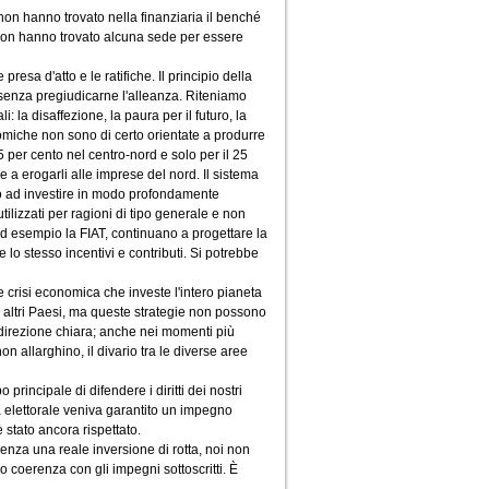
non hanno trovato nella finanziaria il benché
on hanno trovato alcuna sede per essere
esa d'atto e le ratifiche. Il principio della
senza pregiudicarne l'alleanza. Riteniamo
la disaffezione, la paura per il futuro, la
omiche non sono di certo orientate a produrre
 per cento nel centro-nord e solo per il 25
e a erogarli alle imprese del nord. Il sistema
no ad investire in modo profondamente
tilizzati per ragioni di tipo generale e non
ad esempio la FIAT, continuano a progettare la
lo stesso incentivi e contributi. Si potrebbe
 crisi economica che investe l'intero pianeta
di altri Paesi, ma queste strategie non possono
direzione chiara; anche nei momenti più
allarghino, il divario tra le diverse aree
rincipale di difendere i diritti dei nostri
a elettorale veniva garantito un impegno
 stato ancora rispettato.
enza una reale inversione di rotta, noi non
 coerenza con gli impegni sottoscritti. È