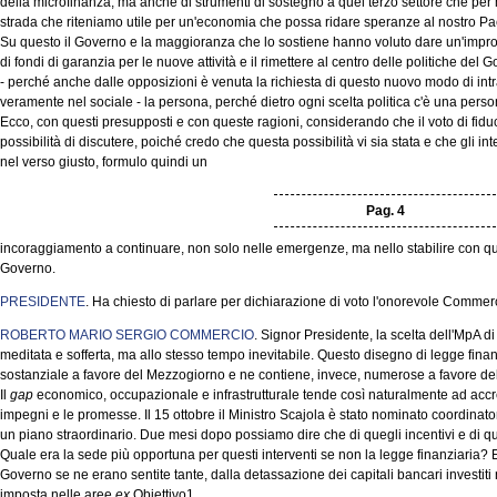
della microfinanza, ma anche di strumenti di sostegno a quel terzo settore che per mo
strada che riteniamo utile per un'economia che possa ridare speranze al nostro Pa
Su questo il Governo e la maggioranza che lo sostiene hanno voluto dare un'impront
di fondi di garanzia per le nuove attività e il rimettere al centro delle politiche del
- perché anche dalle opposizioni è venuta la richiesta di questo nuovo modo di intra
veramente nel sociale - la persona, perché dietro ogni scelta politica c'è una pers
Ecco, con questi presupposti e con queste ragioni, considerando che il voto di fiduc
possibilità di discutere, poiché credo che questa possibilità vi sia stata e che gli 
nel verso giusto, formulo quindi un
Pag. 4
incoraggiamento a continuare, non solo nelle emergenze, ma nello stabilire con qu
Governo.
PRESIDENTE
. Ha chiesto di parlare per dichiarazione di voto l'onorevole Commerc
ROBERTO MARIO SERGIO COMMERCIO
. Signor Presidente, la scelta dell'MpA di
meditata e sofferta, ma allo stesso tempo inevitabile. Questo disegno di legge fin
sostanziale a favore del Mezzogiorno e ne contiene, invece, numerose a favore del
Il
gap
economico, occupazionale e infrastrutturale tende così naturalmente ad accre
impegni e le promesse. Il 15 ottobre il Ministro Scajola è stato nominato coordinatore
un piano straordinario. Due mesi dopo possiamo dire che di quegli incentivi e di que
Quale era la sede più opportuna per questi interventi se non la legge finanziaria? 
Governo se ne erano sentite tante, dalla detassazione dei capitali bancari investiti 
imposta nelle aree
ex
Obiettivo1.