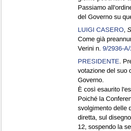
Passiamo all'ordine
del Governo su que
LUIGI CASERO
,
S
Come già preannunzi
Verini n.
9/2936-A
PRESIDENTE
. Pr
votazione del suo 
Governo.
È così esaurito l'e
Poiché la Conferenz
svolgimento delle d
diretta, sul disegno
12, sospendo la sed