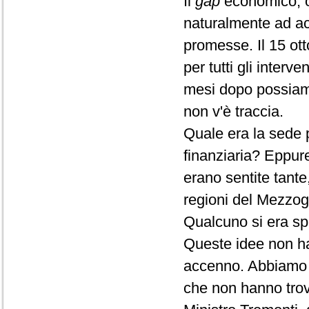
Il
gap
economico, oc
naturalmente ad ac
promesse. Il 15 ott
per tutti gli inter
mesi dopo possiamo 
non v'è traccia.
Quale era la sede p
finanziaria? Eppur
erano sentite tante,
regioni del Mezzogi
Qualcuno si era spi
Queste idee non ha
accenno. Abbiamo 
che non hanno trov