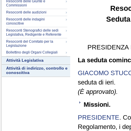
Resoconti delle Giunte e
Commissioni
Resoc
Resoconti delle audizioni
Seduta
Resoconti delle indagini
conoscitive
Resoconti Stenografici delle sedi
Legislativa, Redigente e Referente
Resoconti del Comitato per la
Legislazione
PRESIDENZA 
Bollettino degli Organi Collegiali
La seduta cominci
Attività Legislativa
Attività di indirizzo, controllo e
GIACOMO STUCC
conoscitiva
seduta di ieri.
(È approvato).
Missioni.
PRESIDENTE
. Co
Regolamento, i depu