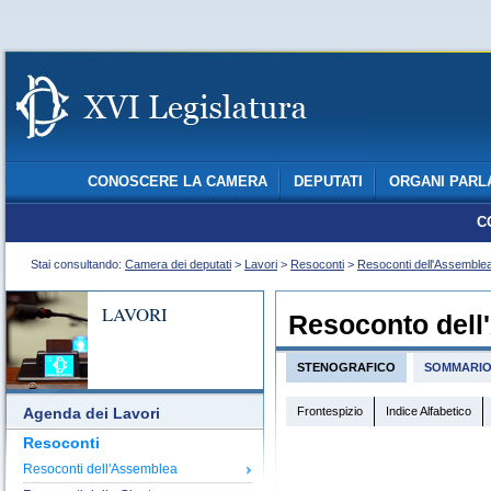
CONOSCERE LA CAMERA
DEPUTATI
ORGANI PARL
C
Stai consultando:
Camera dei deputati
>
Lavori
>
Resoconti
>
Resoconti dell'Assemble
LAVORI
Resoconto dell
STENOGRAFICO
SOMMARI
Frontespizio
Indice Alfabetico
Agenda dei Lavori
Resoconti
Resoconti dell'Assemblea