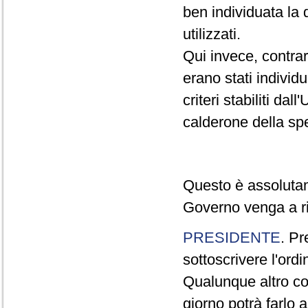
ben individuata la 
utilizzati.
Qui invece, contra
erano stati individ
criteri stabiliti da
calderone della sp
Questo è assolutam
Governo venga a rif
PRESIDENTE
. Pr
sottoscrivere l'ordi
Qualunque altro co
giorno potrà farlo 