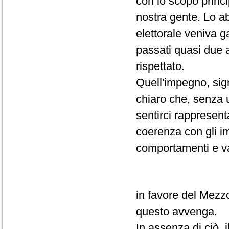
con lo scopo principa
nostra gente. Lo a
elettorale veniva g
passati quasi due 
rispettato.
Quell'impegno, sig
chiaro che, senza u
sentirci rappresen
coerenza con gli i
comportamenti e va
in favore del Mezz
questo avvenga.
In assenza di ciò,