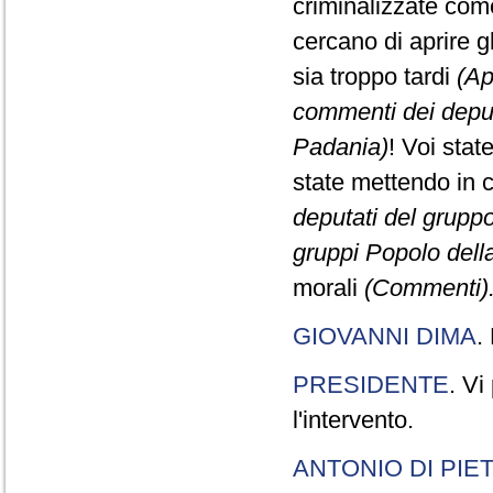
criminalizzate come
cercano di aprire gl
sia troppo tardi
(Ap
commenti dei deput
Padania)
! Voi stat
state mettendo in 
deputati del gruppo
gruppi Popolo dell
morali
(Commenti).
GIOVANNI DIMA
.
PRESIDENTE
. Vi
l'intervento.
ANTONIO DI PIE