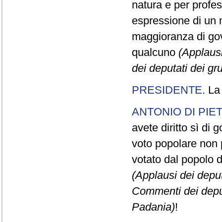
natura e per profe
espressione di un m
maggioranza di gov
qualcuno
(Applausi
dei deputati dei g
PRESIDENTE
. La
ANTONIO DI PIE
avete diritto sì di 
voto popolare non p
votato dal popolo d
(Applausi dei deput
Commenti dei deput
Padania)
!