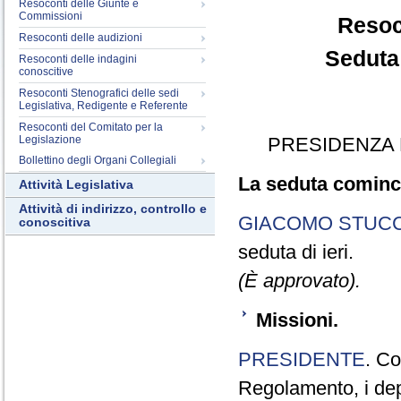
Resoconti delle Giunte e
Commissioni
Resoc
Resoconti delle audizioni
Seduta
Resoconti delle indagini
conoscitive
Resoconti Stenografici delle sedi
Legislativa, Redigente e Referente
Resoconti del Comitato per la
Legislazione
PRESIDENZA 
Bollettino degli Organi Collegiali
La seduta cominci
Attività Legislativa
Attività di indirizzo, controllo e
GIACOMO STUCC
conoscitiva
seduta di ieri.
(È approvato).
Missioni.
PRESIDENTE
. Co
Regolamento, i depu