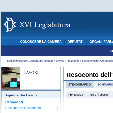
CONOSCERE LA CAMERA
DEPUTATI
ORGANI PARL
C
Stai consultando:
Camera dei deputati
>
Lavori
>
Resoconti
>
Resoconti dell'Assemble
LAVORI
Resoconto dell
STENOGRAFICO
SOMMARI
Frontespizio
Indice Alfabetico
Agenda dei Lavori
Resoconti
Resoconti dell'Assemblea