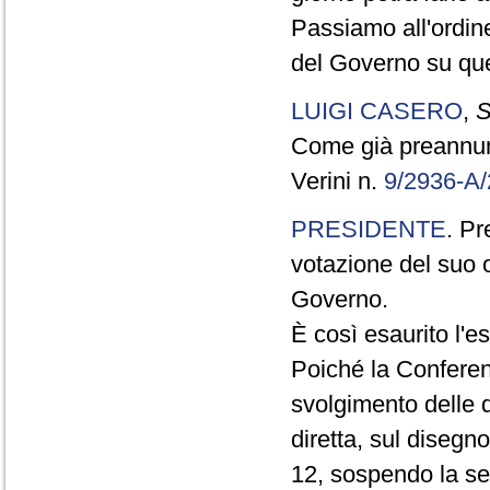
Passiamo all'ordine
del Governo su que
LUIGI CASERO
,
S
Come già preannunzi
Verini n.
9/2936-A
PRESIDENTE
. Pr
votazione del suo 
Governo.
È così esaurito l'e
Poiché la Conferenz
svolgimento delle d
diretta, sul disegno
12, sospendo la sed