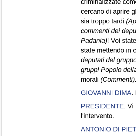
criminalizzate come
cercano di aprire gl
sia troppo tardi
(Ap
commenti dei deput
Padania)
! Voi stat
state mettendo in 
deputati del gruppo
gruppi Popolo dell
morali
(Commenti).
GIOVANNI DIMA
.
PRESIDENTE
. Vi
l'intervento.
ANTONIO DI PIE