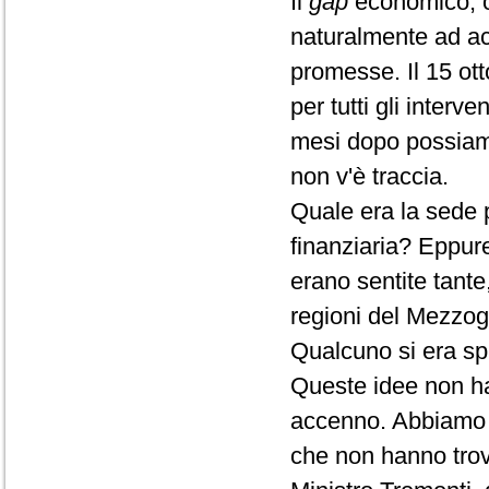
Il
gap
economico, oc
naturalmente ad ac
promesse. Il 15 ott
per tutti gli inter
mesi dopo possiamo 
non v'è traccia.
Quale era la sede p
finanziaria? Eppur
erano sentite tante,
regioni del Mezzogi
Qualcuno si era spi
Queste idee non ha
accenno. Abbiamo 
che non hanno trov