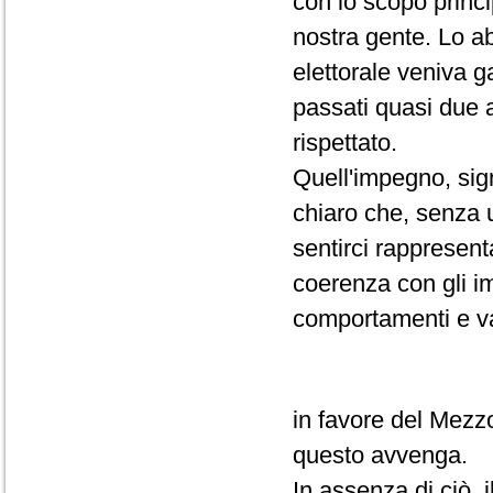
con lo scopo principa
nostra gente. Lo a
elettorale veniva g
passati quasi due 
rispettato.
Quell'impegno, sig
chiaro che, senza u
sentirci rappresen
coerenza con gli i
comportamenti e va
in favore del Mezz
questo avvenga.
In assenza di ciò,