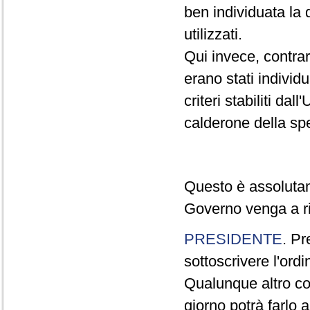
ben individuata la 
utilizzati.
Qui invece, contra
erano stati individ
criteri stabiliti da
calderone della sp
Questo è assolutam
Governo venga a rif
PRESIDENTE
. Pr
sottoscrivere l'ordi
Qualunque altro co
giorno potrà farlo 