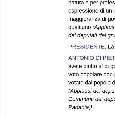
natura e per profe
espressione di un m
maggioranza di gov
qualcuno
(Applausi
dei deputati dei g
PRESIDENTE
. La
ANTONIO DI PIE
avete diritto sì di 
voto popolare non p
votato dal popolo d
(Applausi dei deput
Commenti dei deput
Padania)
!