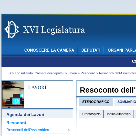
CONOSCERE LA CAMERA
DEPUTATI
ORGANI PARL
C
Stai consultando:
Camera dei deputati
>
Lavori
>
Resoconti
>
Resoconti dell'Assemble
LAVORI
Resoconto dell
STENOGRAFICO
SOMMARI
Frontespizio
Indice Alfabetico
Agenda dei Lavori
Resoconti
Resoconti dell'Assemblea