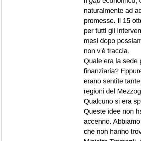
Il
gap
economico, oc
naturalmente ad ac
promesse. Il 15 ott
per tutti gli inter
mesi dopo possiamo 
non v'è traccia.
Quale era la sede p
finanziaria? Eppur
erano sentite tante,
regioni del Mezzogi
Qualcuno si era spi
Queste idee non ha
accenno. Abbiamo 
che non hanno trov