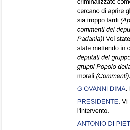
criminalizzate come
cercano di aprire gl
sia troppo tardi
(Ap
commenti dei deput
Padania)
! Voi stat
state mettendo in 
deputati del gruppo
gruppi Popolo dell
morali
(Commenti).
GIOVANNI DIMA
.
PRESIDENTE
. Vi
l'intervento.
ANTONIO DI PIE