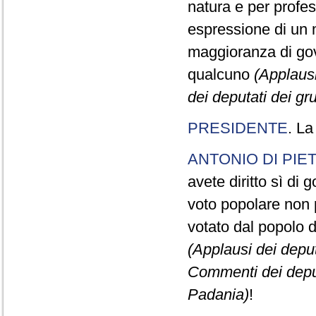
natura e per profe
espressione di un m
maggioranza di gov
qualcuno
(Applausi
dei deputati dei g
PRESIDENTE
. La
ANTONIO DI PIE
avete diritto sì di 
voto popolare non p
votato dal popolo d
(Applausi dei deput
Commenti dei deput
Padania)
!