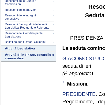
Resoconti delle Giunte e
Commissioni
Resoc
Resoconti delle audizioni
Seduta
Resoconti delle indagini
conoscitive
Resoconti Stenografici delle sedi
Legislativa, Redigente e Referente
Resoconti del Comitato per la
Legislazione
PRESIDENZA 
Bollettino degli Organi Collegiali
La seduta cominci
Attività Legislativa
Attività di indirizzo, controllo e
GIACOMO STUCC
conoscitiva
seduta di ieri.
(È approvato).
Missioni.
PRESIDENTE
. Co
Regolamento, i depu