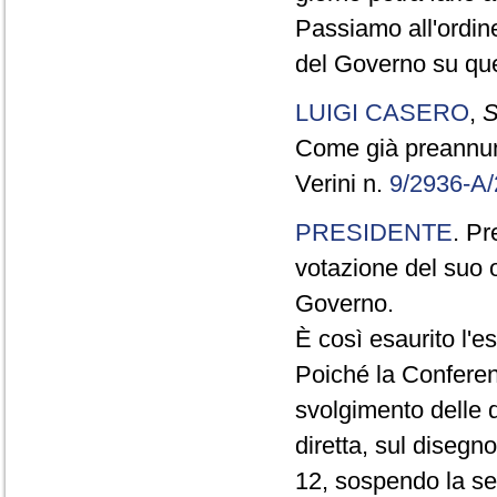
Passiamo all'ordine
del Governo su que
LUIGI CASERO
,
S
Come già preannunzi
Verini n.
9/2936-A
PRESIDENTE
. Pr
votazione del suo 
Governo.
È così esaurito l'e
Poiché la Conferenz
svolgimento delle d
diretta, sul disegno
12, sospendo la sed