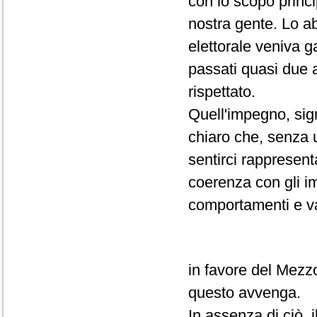
con lo scopo principa
nostra gente. Lo a
elettorale veniva g
passati quasi due 
rispettato.
Quell'impegno, sig
chiaro che, senza u
sentirci rappresen
coerenza con gli i
comportamenti e va
in favore del Mezz
questo avvenga.
In assenza di ciò,