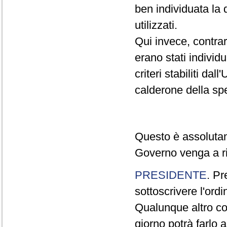
ben individuata la 
utilizzati.
Qui invece, contra
erano stati individ
criteri stabiliti da
calderone della sp
Questo è assolutam
Governo venga a rif
PRESIDENTE
. Pr
sottoscrivere l'ordi
Qualunque altro co
giorno potrà farlo 