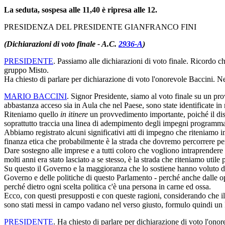
La seduta, sospesa alle 11,40 è ripresa alle 12.
PRESIDENZA DEL PRESIDENTE GIANFRANCO FINI
(Dichiarazioni di voto finale - A.C.
2936-A
)
PRESIDENTE
. Passiamo alle dichiarazioni di voto finale. Ricordo che
gruppo Misto.
Ha chiesto di parlare per dichiarazione di voto l'onorevole Baccini. Ne
MARIO BACCINI
. Signor Presidente, siamo al voto finale su un pr
abbastanza acceso sia in Aula che nel Paese, sono state identificate in
Riteniamo quello
in itinere
un provvedimento importante, poiché il dise
soprattutto traccia una linea di adempimento degli impegni programmati
Abbiamo registrato alcuni significativi atti di impegno che riteniamo i
finanza etica che probabilmente è la strada che dovremo percorrere per
Dare sostegno alle imprese e a tutti coloro che vogliono intraprendere 
molti anni era stato lasciato a se stesso, è la strada che riteniamo uti
Su questo il Governo e la maggioranza che lo sostiene hanno voluto dare 
Governo e delle politiche di questo Parlamento - perché anche dalle opp
perché dietro ogni scelta politica c'è una persona in carne ed ossa.
Ecco, con questi presupposti e con queste ragioni, considerando che il vo
sono stati messi in campo vadano nel verso giusto, formulo quindi un
PRESIDENTE
. Ha chiesto di parlare per dichiarazione di voto l'on