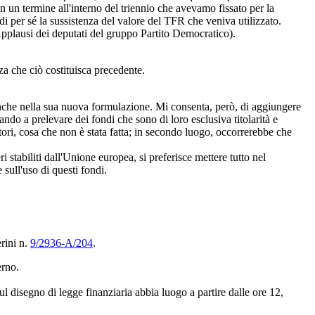
on un termine all'interno del triennio che avevamo fissato per la
i per sé la sussistenza del valore del TFR che veniva utilizzato.
Applausi dei deputati del gruppo Partito Democratico).
za che ciò costituisca precedente.
o anche nella sua nuova formulazione. Mi consenta, però, di aggiungere
ndo a prelevare dei fondi che sono di loro esclusiva titolarità e
ori, cosa che non è stata fatta; in secondo luogo, occorrerebbe che
 stabiliti dall'Unione europea, si preferisce mettere tutto nel
sull'uso di questi fondi.
rini n.
9/2936-A/204
.
erno.
ul disegno di legge finanziaria abbia luogo a partire dalle ore 12,