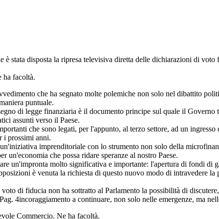
 è stata disposta la ripresa televisiva diretta delle dichiarazioni di voto
 ha facoltà.
ovvedimento che ha segnato molte polemiche non solo nel dibattito politi
 maniera puntuale.
gno di legge finanziaria è il documento principe sul quale il Governo t
ci assunti verso il Paese.
mportanti che sono legati, per l'appunto, al terzo settore, ad un ingress
 i prossimi anni.
un'iniziativa imprenditoriale con lo strumento non solo della microfinan
le per un'economia che possa ridare speranze al nostro Paese.
un'impronta molto significativa e importante: l'apertura di fondi di gara
osizioni è venuta la richiesta di questo nuovo modo di intravedere la pol
to di fiducia non ha sottratto al Parlamento la possibilità di discutere, 
Pag. 4
incoraggiamento a continuare, non solo nelle emergenze, ma nello
orevole Commercio. Ne ha facoltà.