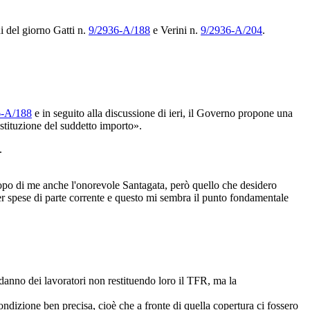
i del giorno Gatti n.
9/2936-A/188
e Verini n.
9/2936-A/204
.
6-A/188
e in seguito alla discussione di ieri, il Governo propone una
stituzione del suddetto importo».
.
dopo di me anche l'onorevole Santagata, però quello che desidero
 per spese di parte corrente e questo mi sembra il punto fondamentale
danno dei lavoratori non restituendo loro il TFR, ma la
dizione ben precisa, cioè che a fronte di quella copertura ci fossero