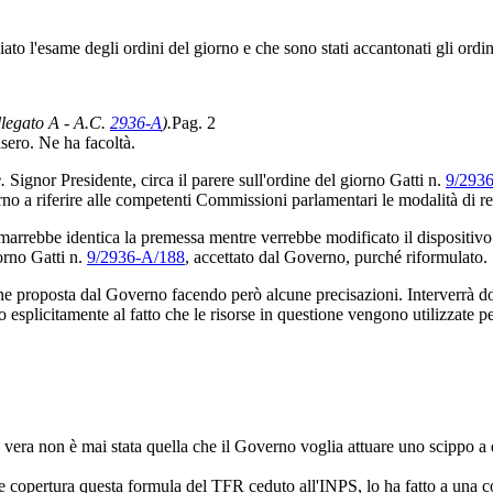
ato l'esame degli ordini del giorno e che sono stati accantonati gli ordin
allegato A - A.C.
2936-A
).
Pag. 2
sero. Ne ha facoltà.
.
Signor Presidente, circa il parere sull'ordine del giorno Gatti n.
9/293
o a riferire alle competenti Commissioni parlamentari le modalità di re
imarrebbe identica la premessa mentre verrebbe modificato il dispositivo
orno Gatti n.
9/2936-A/188
, accettato dal Governo, purché riformulato.
ione proposta dal Governo facendo però alcune precisazioni. Interverrà 
to esplicitamente al fatto che le risorse in questione vengono utilizzate
 vera non è mai stata quella che il Governo voglia attuare uno scippo a 
copertura questa formula del TFR ceduto all'INPS, lo ha fatto a una con