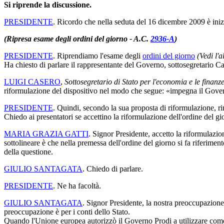
Si riprende la discussione.
PRESIDENTE
. Ricordo che nella seduta del 16 dicembre 2009 è inizi
(Ripresa esame degli ordini del giorno - A.C.
2936-A
)
PRESIDENTE
. Riprendiamo l'esame degli
ordini del giorno
(Vedi l'
Ha chiesto di parlare il rappresentante del Governo, sottosegretario Ca
LUIGI CASERO
,
Sottosegretario di Stato per l'economia e le finanze
riformulazione del dispositivo nel modo che segue: «impegna il Govern
PRESIDENTE
. Quindi, secondo la sua proposta di riformulazione, r
Chiedo ai presentatori se accettino la riformulazione dell'ordine del gi
MARIA GRAZIA GATTI
. Signor Presidente, accetto la riformulaz
sottolineare è che nella premessa dell'ordine del giorno si fa riferimen
della questione.
GIULIO SANTAGATA
. Chiedo di parlare.
PRESIDENTE
. Ne ha facoltà.
GIULIO SANTAGATA
. Signor Presidente, la nostra preoccupazione
preoccupazione è per i conti dello Stato.
Quando l'Unione europea autorizzò il Governo Prodi a utilizzare come 