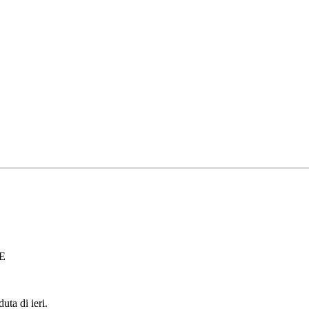
E
uta di ieri.