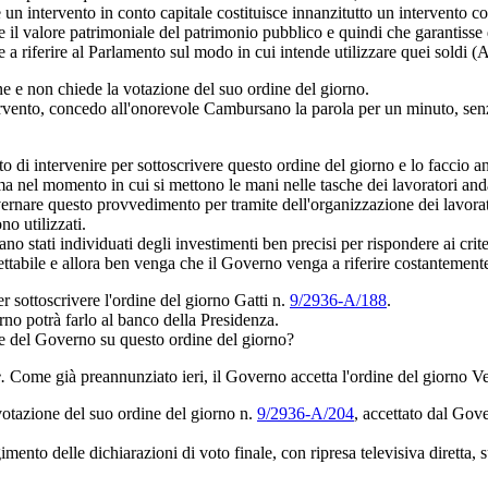
 un intervento in conto capitale costituisce innanzitutto un intervento c
il valore patrimoniale del patrimonio pubblico e quindi che garantisse d
 riferire al Parlamento sul modo in cui intende utilizzare quei soldi (
ne e non chiede la votazione del suo ordine del giorno.
ntervento, concedo all'onorevole Cambursano la parola per un minuto, sen
sto di intervenire per sottoscrivere questo ordine del giorno e lo facci
a nel momento in cui si mettono le mani nelle tasche dei lavoratori anda
ernare questo provvedimento per tramite dell'organizzazione dei lavorat
o utilizzati.
 stati individuati degli investimenti ben precisi per rispondere ai criteri
tabile e allora ben venga che il Governo venga a riferire costantemente 
r sottoscrivere l'ordine del giorno Gatti n.
9/2936-A/188
.
rno potrà farlo al banco della Presidenza.
ere del Governo su questo ordine del giorno?
.
Come già preannunziato ieri, il Governo accetta l'ordine del giorno Ve
 votazione del suo ordine del giorno n.
9/2936-A/204
, accettato dal Gov
mento delle dichiarazioni di voto finale, con ripresa televisiva diretta, s