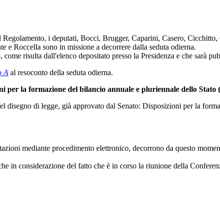
 Regolamento, i deputati, Bocci, Brugger, Caparini, Casero, Cicchitto, C
e e Roccella sono in missione a decorrere dalla seduta odierna.
 come risulta dall'elenco depositato presso la Presidenza e che sarà pubb
o A
al resoconto della seduta odierna.
ioni per la formazione del bilancio annuale e pluriennale dello Stat
 del disegno di legge, già approvato dal Senato: Disposizioni per la forma
tazioni mediante procedimento elettronico, decorrono da questo momento i
he in considerazione del fatto che è in corso la riunione della Conferen