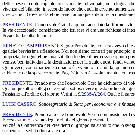
delle spese in conto capitale precisamente individuate, nella logica che
vigenza del bilancio, in secondo luogo che quell'intervento aumentasse 
Credo che il Governo farebbe bene comunque a definire la questione e a
PRESIDENTE
. L'onorevole Gatti ha quindi accettato la riformulazio
In via eccezionale, considerato che ieri sera vi era una richiesta di i
Prego, ha facoltà di parlare.
RENATO CAMBURSANO
. Signor Presidente, ieri sera avevo chie
qualche brevissima riflessione. Noi non siamo contrari per principio, m
proprietà, bisognerebbe innanzitutto chiedere il permesso e quindi gov
venisse ben individuata la destinazione per la quale questi fondi vengon
Qui invece, contrariamente a quanto è avvenuto tre anni fa, quando erano
calderone della spesa corrente.
Pag. 3
Questo è assolutamente non accet
PRESIDENTE
. Prendo atto che l'onorevole Cera ha dichiarato di vole
Qualunque altro collega che voglia sottoscrivere questo ordine del gio
Passiamo all'ordine del giorno Verini n.
9/2936-A/204
. Qual è il par
LUIGI CASERO
,
Sottosegretario di Stato per l'economia e le finanze
PRESIDENTE
. Prendo atto che l'onorevole Verini non insiste per la
È così esaurito l'esame degli ordini del giorno presentati.
Poiché la Conferenza dei Presidenti di gruppo ha stabilito che lo svolgi
sospendo la seduta fino a tale ora.