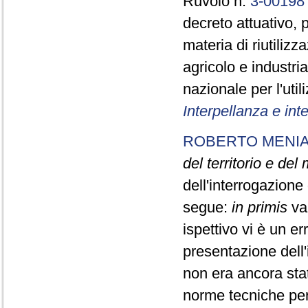
Ruvolo n.
3-00198
decreto attuativo, 
materia di riutilizz
agricolo e industria
nazionale per l'uti
Interpellanza e int
ROBERTO MENI
del territorio e del
dell'interrogazion
segue:
in primis
va
ispettivo vi è un er
presentazione dell'i
non era ancora stat
norme tecniche per 