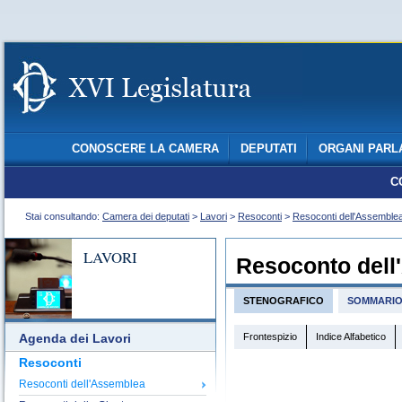
CONOSCERE LA CAMERA
DEPUTATI
ORGANI PARL
C
Stai consultando:
Camera dei deputati
>
Lavori
>
Resoconti
>
Resoconti dell'Assemble
LAVORI
Resoconto dell
STENOGRAFICO
SOMMARI
Frontespizio
Indice Alfabetico
Agenda dei Lavori
Resoconti
Resoconti dell'Assemblea