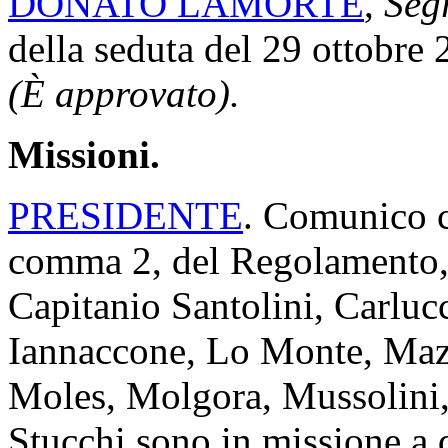
DONATO LAMORTE
,
Segr
della seduta del 29 ottobre 
(È approvato).
Missioni.
PRESIDENTE
. Comunico ch
comma 2, del Regolamento, 
Capitanio Santolini, Carlucci
Iannaccone, Lo Monte, Mazz
Moles, Molgora, Mussolini,
Stucchi sono in missione a d