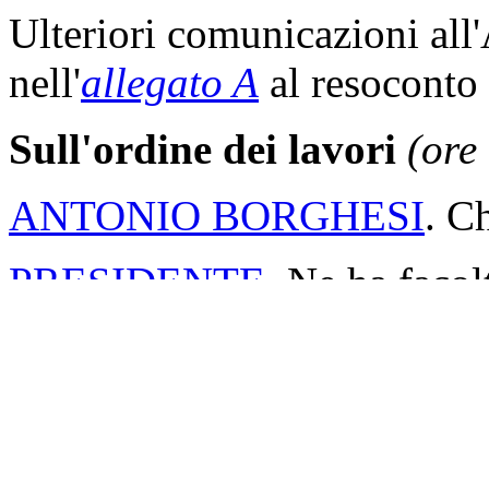
Ulteriori comunicazioni all
nell'
allegato A
al resoconto 
Sull'ordine dei lavori
(ore
ANTONIO BORGHESI
. C
PRESIDENTE
. Ne ha facol
ANTONIO BORGHESI
. S
denunciare una situazione as
del Governo perché riferisc