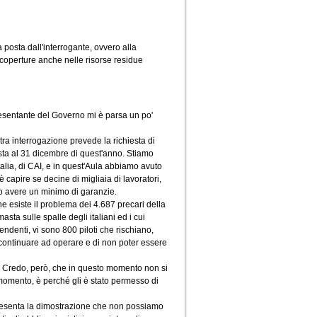
 posta dall'interrogante, ovvero alla
 e coperture anche nelle risorse residue
presentante del Governo mi è parsa un po'
tra interrogazione prevede la richiesta di
ista al 31 dicembre di quest'anno. Stiamo
talia, di CAI, e in quest'Aula abbiamo avuto
 capire se decine di migliaia di lavoratori,
no avere un minimo di garanzie.
e esiste il problema dei 4.687 precari della
asta sulle spalle degli italiani ed i cui
endenti, vi sono 800 piloti che rischiano,
 continuare ad operare e di non poter essere
i. Credo, però, che in questo momento non si
 momento, è perché gli è stato permesso di
appresenta la dimostrazione che non possiamo