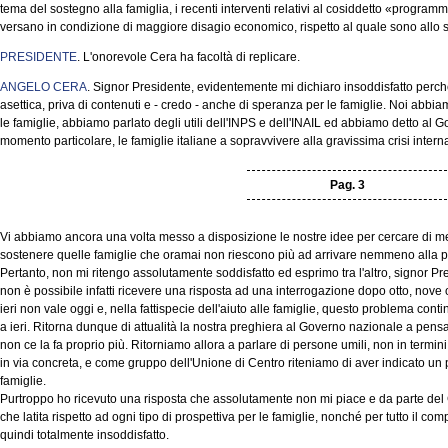
tema del sostegno alla famiglia, i recenti interventi relativi al cosiddetto «programma
versano in condizione di maggiore disagio economico, rispetto al quale sono allo st
PRESIDENTE
. L'onorevole Cera ha facoltà di replicare.
ANGELO CERA
. Signor Presidente, evidentemente mi dichiaro insoddisfatto perché
asettica, priva di contenuti e - credo - anche di speranza per le famiglie. Noi abb
le famiglie, abbiamo parlato degli utili dell'INPS e dell'INAIL ed abbiamo detto al 
momento particolare, le famiglie italiane a sopravvivere alla gravissima crisi intern
Pag. 3
Vi abbiamo ancora una volta messo a disposizione le nostre idee per cercare di m
sostenere quelle famiglie che oramai non riescono più ad arrivare nemmeno alla p
Pertanto, non mi ritengo assolutamente soddisfatto ed esprimo tra l'altro, signor P
non è possibile infatti ricevere una risposta ad una interrogazione dopo otto, nove
ieri non vale oggi e, nella fattispecie dell'aiuto alle famiglie, questo problema con
a ieri. Ritorna dunque di attualità la nostra preghiera al Governo nazionale a pensar
non ce la fa proprio più. Ritorniamo allora a parlare di persone umili, non in termini
in via concreta, e come gruppo dell'Unione di Centro riteniamo di aver indicato un 
famiglie.
Purtroppo ho ricevuto una risposta che assolutamente non mi piace e da parte del 
che latita rispetto ad ogni tipo di prospettiva per le famiglie, nonché per tutto il co
quindi totalmente insoddisfatto.