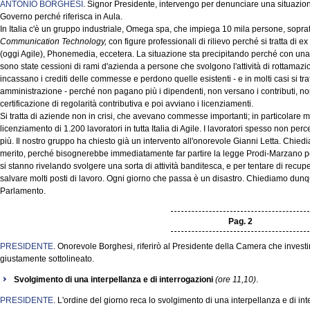
ANTONIO BORGHESI
. Signor Presidente, intervengo per denunciare una situazion
Governo perché riferisca in Aula.
In Italia c'è un gruppo industriale, Omega spa, che impiega 10 mila persone, sopratt
Communication Technology,
con figure professionali di rilievo perché si tratta di ex 
(oggi Agile), Phonemedia, eccetera. La situazione sta precipitando perché con una
sono state cessioni di rami d'azienda a persone che svolgono l'attività di rottamazi
incassano i crediti delle commesse e perdono quelle esistenti - e in molti casi si t
amministrazione - perché non pagano più i dipendenti, non versano i contributi, n
certificazione di regolarità contributiva e poi avviano i licenziamenti.
Si tratta di aziende non in crisi, che avevano commesse importanti; in particolare mi 
licenziamento di 1.200 lavoratori in tutta Italia di Agile. I lavoratori spesso non p
più. Il nostro gruppo ha chiesto già un intervento all'onorevole Gianni Letta. Chiedi
merito, perché bisognerebbe immediatamente far partire la legge Prodi-Marzano per 
si stanno rivelando svolgere una sorta di attività banditesca, e per tentare di rec
salvare molti posti di lavoro. Ogni giorno che passa è un disastro. Chiediamo dunqu
Parlamento.
Pag. 2
PRESIDENTE
. Onorevole Borghesi, riferirò al Presidente della Camera che invest
giustamente sottolineato.
Svolgimento di una interpellanza e di interrogazioni
(ore 11,10)
.
PRESIDENTE
. L'ordine del giorno reca lo svolgimento di una interpellanza e di int