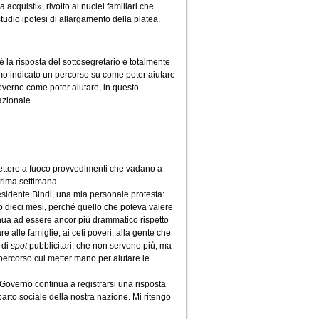
 acquisti», rivolto ai nuclei familiari che
udio ipotesi di allargamento della platea.
 la risposta del sottosegretario è totalmente
iamo indicato un percorso su come poter aiutare
Governo come poter aiutare, in questo
azionale.
ettere a fuoco provvedimenti che vadano a
rima settimana.
residente Bindi, una mia personale protesta:
 o dieci mesi, perché quello che poteva valere
tinua ad essere ancor più drammatico rispetto
e alle famiglie, ai ceti poveri, alla gente che
 di
spot
pubblicitari, che non servono più, ma
percorso cui metter mano per aiutare le
Governo continua a registrarsi una risposta
mparto sociale della nostra nazione. Mi ritengo