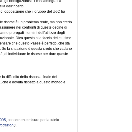
, gli obbligazionisti, i cassaintegrati a
ia dell'incerto.
lo di opposizione che il gruppo del UdC ha
elle risorse è un problema reale, ma non credo
assumere nei confronti di queste decine di
anno prorogati i termini dell'utilizzo degli
zionale. Dico questo alla faccia delle ultime
pensare che questo Paese è perfetto, che sta
do. Se la situazione è questa credo che vadano
tà, di individuare le risorse per dare queste
la difficoltà della risposta finale del
a, che è dovuta rispetto a questo mondo e
)
0095
, concernente misure per la tutela
rrogazioni
)
.