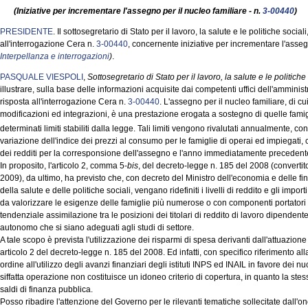
(Iniziative per incrementare l'assegno per il nucleo familiare - n.
3-00440
)
PRESIDENTE
. Il sottosegretario di Stato per il lavoro, la salute e le politiche soci
all'interrogazione Cera n.
3-00440
, concernente iniziative per incrementare l'asseg
Interpellanza e interrogazioni
)
.
PASQUALE VIESPOLI
,
Sottosegretario di Stato per il lavoro, la salute e le politiche 
illustrare, sulla base delle informazioni acquisite dai competenti uffici dell'ammini
risposta all'interrogazione Cera n.
3-00440
. L'assegno per il nucleo familiare, di c
modificazioni ed integrazioni, è una prestazione erogata a sostegno di quelle famigl
determinati limiti stabiliti dalla legge. Tali limiti vengono rivalutati annualmente, con
variazione dell'indice dei prezzi al consumo per le famiglie di operai ed impiegati, ca
dei redditi per la corresponsione dell'assegno e l'anno immediatamente precedent
In proposito, l'articolo 2, comma 5-
bis
, del decreto-legge n. 185 del 2008 (convertito
2009), da ultimo, ha previsto che, con decreto del Ministro dell'economia e delle fin
della salute e delle politiche sociali, vengano ridefiniti i livelli di reddito e gli impor
da valorizzare le esigenze delle famiglie più numerose o con componenti portatori 
tendenziale assimilazione tra le posizioni dei titolari di reddito di lavoro dipendente o
autonomo che si siano adeguati agli studi di settore.
A tale scopo è prevista l'utilizzazione dei risparmi di spesa derivanti dall'attuazi
articolo 2 del decreto-legge n. 185 del 2008. Ed infatti, con specifico riferimento al
ordine all'utilizzo degli avanzi finanziari degli istituti INPS ed INAIL in favore dei 
siffatta operazione non costituisce un idoneo criterio di copertura, in quanto la 
saldi di finanza pubblica.
Posso ribadire l'attenzione del Governo per le rilevanti tematiche sollecitate dall'