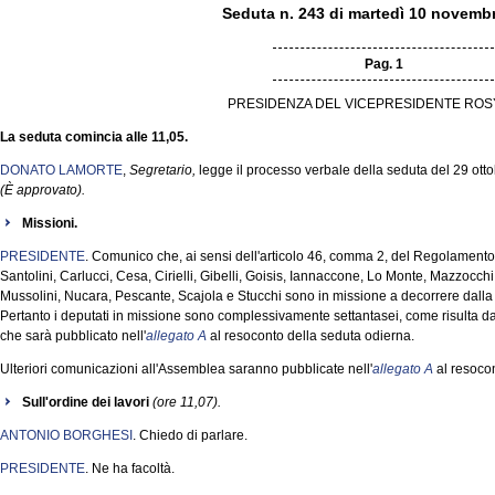
Seduta n. 243 di martedì 10 novemb
Pag. 1
PRESIDENZA DEL VICEPRESIDENTE ROSY
La seduta comincia alle 11,05.
DONATO LAMORTE
,
Segretario,
legge il processo verbale della seduta del 29 ott
(È approvato).
Missioni.
PRESIDENTE
. Comunico che, ai sensi dell'articolo 46, comma 2, del Regolamento,
Santolini, Carlucci, Cesa, Cirielli, Gibelli, Goisis, Iannaccone, Lo Monte, Mazzocch
Mussolini, Nucara, Pescante, Scajola e Stucchi sono in missione a decorrere dalla
Pertanto i deputati in missione sono complessivamente settantasei, come risulta d
che sarà pubblicato nell'
allegato A
al resoconto della seduta odierna.
Ulteriori comunicazioni all'Assemblea saranno pubblicate nell'
allegato A
al resocon
Sull'ordine dei lavori
(ore 11,07).
ANTONIO BORGHESI
. Chiedo di parlare.
PRESIDENTE
. Ne ha facoltà.