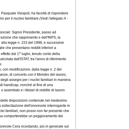
ali, Pasquale Viespoli, ha facoltà di rispondere
no per il nucleo familiare
(Vedi l'allegato A -
sociali.
Signor Presidente, passo ad
strazione che rappresento e dell'INPS, la
ui alla legge n. 153 del 1998, e successive
ie che presentano redditi inferiori a
o
 effetto dal 1
luglio, tenuto conto della
lcolata dall'ISTAT, tra l'anno di riferimento
e.
, con modificazioni, dalla legge n. 2 del
anze, di concerto con il Ministro del lavoro,
ti degli assegni per i nuclei familiari in maniera
di handicap, nonché al fine di una
 assimilato e i titolari di reddito di lavoro
one delle disposizioni contenute nel medesimo
la sollecitazione dell'onorevole interrogante in
nuclei familiari, non posso non far presente che
stessa comporterebbe un peggioramento dei
onorevole Cera ricordando, più in generale sul