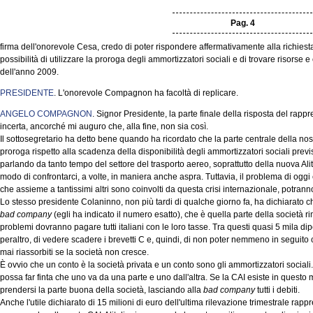
Pag. 4
firma dell'onorevole Cesa, credo di poter rispondere affermativamente alla richiesta
possibilità di utilizzare la proroga degli ammortizzatori sociali e di trovare risorse
dell'anno 2009.
PRESIDENTE
. L'onorevole Compagnon ha facoltà di replicare.
ANGELO COMPAGNON
. Signor Presidente, la parte finale della risposta del rap
incerta, ancorché mi auguro che, alla fine, non sia così.
Il sottosegretario ha detto bene quando ha ricordato che la parte centrale della nos
proroga rispetto alla scadenza della disponibilità degli ammortizzatori sociali prev
parlando da tanto tempo del settore del trasporto aereo, soprattutto della nuova Ali
modo di confrontarci, a volte, in maniera anche aspra. Tuttavia, il problema di oggi è
che assieme a tantissimi altri sono coinvolti da questa crisi internazionale, potran
Lo stesso presidente Colaninno, non più tardi di qualche giorno fa, ha dichiarato ch
bad company
(egli ha indicato il numero esatto), che è quella parte della società rim
problemi dovranno pagare tutti italiani con le loro tasse. Tra questi quasi 5 mila dip
peraltro, di vedere scadere i brevetti C e, quindi, di non poter nemmeno in seguito
mai riassorbiti se la società non cresce.
È ovvio che un conto è la società privata e un conto sono gli ammortizzatori social
possa far finta che uno va da una parte e uno dall'altra. Se la CAI esiste in questo
prendersi la parte buona della società, lasciando alla
bad company
tutti i debiti.
Anche l'utile dichiarato di 15 milioni di euro dell'ultima rilevazione trimestrale r