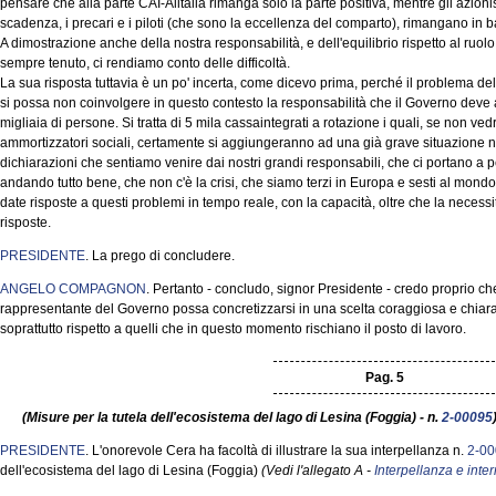
pensare che alla parte CAI-Alitalia rimanga solo la parte positiva, mentre gli azionisti
scadenza, i precari e i piloti (che sono la eccellenza del comparto), rimangano in bal
A dimostrazione anche della nostra responsabilità, e dell'equilibrio rispetto al ruo
sempre tenuto, ci rendiamo conto delle difficoltà.
La sua risposta tuttavia è un po' incerta, come dicevo prima, perché il problema d
si possa non coinvolgere in questo contesto la responsabilità che il Governo deve 
migliaia di persone. Si tratta di 5 mila cassaintegrati a rotazione i quali, se non vedr
ammortizzatori sociali, certamente si aggiungeranno ad una già grave situazione na
dichiarazioni che sentiamo venire dai nostri grandi responsabili, che ci portano a 
andando tutto bene, che non c'è la crisi, che siamo terzi in Europa e sesti al mon
date risposte a questi problemi in tempo reale, con la capacità, oltre che la necessi
risposte.
PRESIDENTE
. La prego di concludere.
ANGELO COMPAGNON
. Pertanto - concludo, signor Presidente - credo proprio che 
rappresentante del Governo possa concretizzarsi in una scelta coraggiosa e chiar
soprattutto rispetto a quelli che in questo momento rischiano il posto di lavoro.
Pag. 5
(Misure per la tutela dell'ecosistema del lago di Lesina (Foggia) - n.
2-00095
PRESIDENTE
. L'onorevole Cera ha facoltà di illustrare la sua interpellanza n.
2-0
dell'ecosistema del lago di Lesina (Foggia)
(Vedi l'allegato A -
Interpellanza e inte