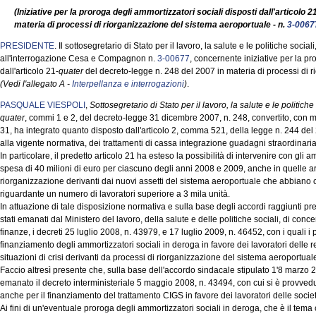
(Iniziative per la proroga degli ammortizzatori sociali disposti dall'articolo 
materia di processi di riorganizzazione del sistema aeroportuale - n.
3-0067
PRESIDENTE
. Il sottosegretario di Stato per il lavoro, la salute e le politiche soci
all'interrogazione Cesa e Compagnon n.
3-00677
, concernente iniziative per la pr
dall'articolo 21-
quater
del decreto-legge n. 248 del 2007 in materia di processi di 
(Vedi l'allegato A -
Interpellanza e interrogazioni
)
.
PASQUALE VIESPOLI
,
Sottosegretario di Stato per il lavoro, la salute e le politiche
quater
, commi 1 e 2, del decreto-legge 31 dicembre 2007, n. 248, convertito, con m
31, ha integrato quanto disposto dall'articolo 2, comma 521, della legge n. 244 del
alla vigente normativa, dei trattamenti di cassa integrazione guadagni straordinaria
In particolare, il predetto articolo 21 ha esteso la possibilità di intervenire con gli a
spesa di 40 milioni di euro per ciascuno degli anni 2008 e 2009, anche in quelle aree
riorganizzazione derivanti dai nuovi assetti del sistema aeroportuale che abbiano
riguardante un numero di lavoratori superiore a 3 mila unità.
In attuazione di tale disposizione normativa e sulla base degli accordi raggiunti 
stati emanati dal Ministero del lavoro, della salute e delle politiche sociali, di conc
finanze, i decreti 25 luglio 2008, n. 43979, e 17 luglio 2009, n. 46452, con i quali i p
finanziamento degli ammortizzatori sociali in deroga in favore dei lavoratori delle
situazioni di crisi derivanti da processi di riorganizzazione del sistema aeroportua
Faccio altresì presente che, sulla base dell'accordo sindacale stipulato 1'8 marzo 2
emanato il decreto interministeriale 5 maggio 2008, n. 43494, con cui si è provvedu
anche per il finanziamento del trattamento CIGS in favore dei lavoratori delle soc
Ai fini di un'eventuale proroga degli ammortizzatori sociali in deroga, che è il tema