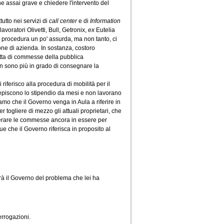
e assai grave e chiedere l'intervento del
utto nei servizi di
call center
e di
Information
lavoratori Olivetti, Bull, Getronix,
ex
Eutelia
 procedura un po' assurda, ma non tanto, ci
one di azienda. In sostanza, costoro
ratta di commesse della pubblica
on sono più in grado di consegnare la
riferisco alla procedura di mobilità per il
ercepiscono lo stipendio da mesi e non lavorano
amo che il Governo venga in Aula a riferire in
togliere di mezzo gli attuali proprietari, che
uperare le commesse ancora in essere per
e che il Governo riferisca in proposito al
irà il Governo del problema che lei ha
errogazioni.