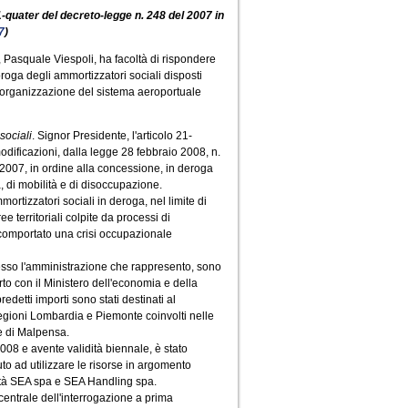
21-quater del decreto-legge n. 248 del 2007 in
7
)
ali, Pasquale Viespoli, ha facoltà di rispondere
oroga degli ammortizzatori sociali disposti
riorganizzazione del sistema aeroportuale
 sociali
. Signor Presidente, l'articolo 21-
odificazioni, dalla legge 28 febbraio 2008, n.
 2007, in ordine alla concessione, in deroga
, di mobilità e di disoccupazione.
mmortizzatori sociali in deroga, nel limite di
 territoriali colpite da processi di
 comportato una crisi occupazionale
presso l'amministrazione che rappresento, sono
erto con il Ministero dell'economia e della
redetti importi sono stati destinati al
 regioni Lombardia e Piemonte coinvolti nelle
le di Malpensa.
008 e avente validità biennale, è stato
to ad utilizzare le risorse in argomento
ietà SEA spa e SEA Handling spa.
 centrale dell'interrogazione a prima