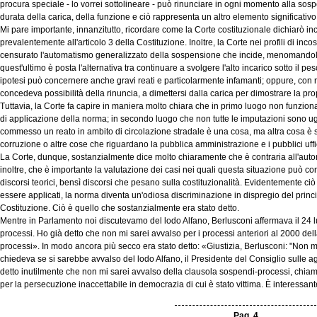
procura speciale - lo vorrei sottolineare - può rinunciare in ogni momento alla sosp
durata della carica, della funzione e ciò rappresenta un altro elemento significativo
Mi pare importante, innanzitutto, ricordare come la Corte costituzionale dichiarò inco
prevalentemente all'articolo 3 della Costituzione. Inoltre, la Corte nei profili di inco
censurato l'automatismo generalizzato della sospensione che incide, menomandolo, s
quest'ultimo è posta l'alternativa tra continuare a svolgere l'alto incarico sotto il pe
ipotesi può concernere anche gravi reati e particolarmente infamanti; oppure, con r
concedeva possibilità della rinuncia, a dimettersi dalla carica per dimostrare la pr
Tuttavia, la Corte fa capire in maniera molto chiara che in primo luogo non funzio
di applicazione della norma; in secondo luogo che non tutte le imputazioni sono ug
commesso un reato in ambito di circolazione stradale è una cosa, ma altra cosa è se 
corruzione o altre cose che riguardano la pubblica amministrazione e i pubblici uffi
La Corte, dunque, sostanzialmente dice molto chiaramente che è contraria all'aut
inoltre, che è importante la valutazione dei casi nei quali questa situazione può c
discorsi teorici, bensì discorsi che pesano sulla costituzionalità. Evidentemente ciò
essere applicati, la norma diventa un'odiosa discriminazione in dispregio del princip
Costituzione. Ciò è quello che sostanzialmente era stato detto.
Mentre in Parlamento noi discutevamo del lodo Alfano, Berlusconi affermava il 24 
processi. Ho già detto che non mi sarei avvalso per i processi anteriori al 2000 de
processi». In modo ancora più secco era stato detto: «Giustizia, Berlusconi: "Non mi 
chiedeva se si sarebbe avvalso del lodo Alfano, il Presidente del Consiglio sulle
detto inutilmente che non mi sarei avvalso della clausola sospendi-processi, chia
per la persecuzione inaccettabile in democrazia di cui è stato vittima. È interessan
Pag. 4