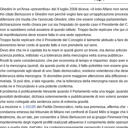
Ghedini in un'Ansa «preventiva» del 9 luglio 2008 diceva: «Il lodo Alfano non serve 
Ho citato Berlusconi e Ghedini non perché voglio fare qui un'applicazione processua
difensore (mi risulta che l'avvocato Ghedini, oltre che essere collega parlamentare è
dichiarazione molto chiara per cui sia l'imputato (in questo caso il Presidente del C
non si sarebbero voluti avvalere di questo istituto. Troppo facile replicare che qui 
di manifestazione deve essere fatta in una sede opportuna.
Troppo facile replicare che il Presidente del Consiglio è talmente abituato a fare d
dovremmo tener conto di questo fatto e non prenderle sul serio.
Devo dire che mi è capitato tra le mani in questi giorni un breve, ma denso articolo 
scienza politica
, intitolato «La tolleranza della menzogna nella scena pubblica».
Rositi fa varie considerazioni, che per economia di tempo vi risparmio: dopo aver eso
vi è la menzogna (quindi, da questo punto di vista, il fatto potrebbe non essere grav
che corrisponde agli ideali di uno Stato democratico, esistono volenterosi che des
tolleranza della menzogna. Si dovrebbe porre maggiore attenzione alla diffusione 
rivelata. Si può dire, a tale riguardo, che la tolleranza della menzogna nasce da 
volta ne è l'incunabolo e una potente conferma.
Il problema è politicamente rilevante quando il Parlamento vota una legge, quando il
possibili destinatari, dichiara solennemente e pubblicamente di non volersi avvaler
che sono collegate alla sentenza sono di estrema gravità.
La mozione n.
1-00185
del Partito Democratico, nella sua premessa, afferma che: 
condanna emessa dal tribunale di Milano nei confronti di David Mills si legge che l
testimone, da un lato, per consentire a Silvio Berlusconi ed al gruppo Fininvest l'im
mantenimento degli ingenti profitti realizzati attraverso il compimento delle operazio
sino a quella data; dall'altro, ha contemporaneamente perseguito il proprio ingen