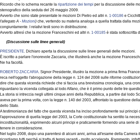
Ricordo che lo schema recante la
ripartizione dei tempi
per la discussione delle mo
stenografico della seduta del 26 maggio 2009.
Avverto che sono state presentate le mozioni Di Pietro ed altri n.
1-00186
e Cicchitt
l'allegato A -
Mozioni
)
che, vertendo su materia analoga a quella trattata dalla mozi
congiuntamente. I relativi testi sono in distribuzione.
Avverto altresì che la mozione Franceschini ed altri n.
1-00185
è stata sottoscritta 
(Discussione sulle linee generali)
PRESIDENTE
. Dichiaro aperta la discussione sulle linee generali delle mozioni.
È iscritto a parlare l'onorevole Zaccaria, che illustrerà anche la mozione Franceschi
Ne ha facoltà.
ROBERTO ZACCARIA
. Signor Presidente, illustro la mozione a prima firma Franc
reca nell'oggetto l'abrogazione della legge n. 124 del 2008 sulle riforme costituziona
dire che questa vicenda richiede che si faccia una brevissima cronologia, una croni
riguardano la vicenda collegata al lodo Alfano, che è il primo punto delle tre questio
La storia si intreccia negli ultimi cinque anni della Repubblica, a partire dal lodo 
aveva per la prima volta, con la legge n. 140 del 2003, affrontato la questione dell
dello Stato.
A testimonianza del fatto che questa vicenda ha inciso profondamente sui principi
l'approvazione di quella legge del 2003, la Corte costituzionale ha sentito la neces
incostituzionalità, esprimendo alcuni principi e praticamente fornendo una serie d
tenere in considerazione.
Nel luglio 2008, dopo una parentesi di alcuni anni, arriva all'esame della Camera i
ricordiamo tutti perché si tratta di tempi recenti - molto accelerata. Rammento, infatti