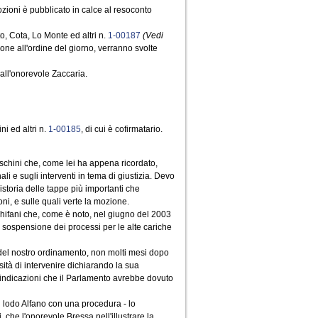
zioni è pubblicato in calce al resoconto
o, Cota, Lo Monte ed altri n.
1-00187
(Vedi
one all'ordine del giorno, verranno svolte
dall'onorevole Zaccaria.
ni ed altri n.
1-00185
, di cui è cofirmatario.
eschini che, come lei ha appena ricordato,
li e sugli interventi in tema di giustizia. Devo
storia delle tappe più importanti che
ni, e sulle quali verte la mozione.
Schifani che, come è noto, nel giugno del 2003
a sospensione dei processi per le alte cariche
 del nostro ordinamento, non molti mesi dopo
sità di intervenire dichiarando la sua
i indicazioni che il Parlamento avrebbe dovuto
l lodo Alfano con una procedura - lo
, che l'onorevole Bressa nell'illustrare la