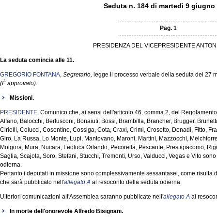
Seduta n. 184 di martedì 9 giugno
Pag. 1
PRESIDENZA DEL VICEPRESIDENTE ANTON
La seduta comincia alle 11.
GREGORIO FONTANA
,
Segretario,
legge il processo verbale della seduta del 27 
(È approvato).
Missioni.
PRESIDENTE
. Comunico che, ai sensi dell'articolo 46, comma 2, del Regolamento, 
Alfano, Balocchi, Berlusconi, Bonaiuti, Bossi, Brambilla, Brancher, Brugger, Brunett
Cirielli, Colucci, Cosentino, Cossiga, Cota, Craxi, Crimi, Crosetto, Donadi, Fitto, Frat
Giro, La Russa, Lo Monte, Lupi, Mantovano, Maroni, Martini, Mazzocchi, Melchiorre
Molgora, Mura, Nucara, Leoluca Orlando, Pecorella, Pescante, Prestigiacomo, Rig
Saglia, Scajola, Soro, Stefani, Stucchi, Tremonti, Urso, Valducci, Vegas e Vito son
odierna.
Pertanto i deputati in missione sono complessivamente sessantasei, come risulta d
che sarà pubblicato nell'
allegato A
al resoconto della seduta odierna.
Ulteriori comunicazioni all'Assemblea saranno pubblicate nell'
allegato A
al resocon
In morte dell'onorevole Alfredo Bisignani.