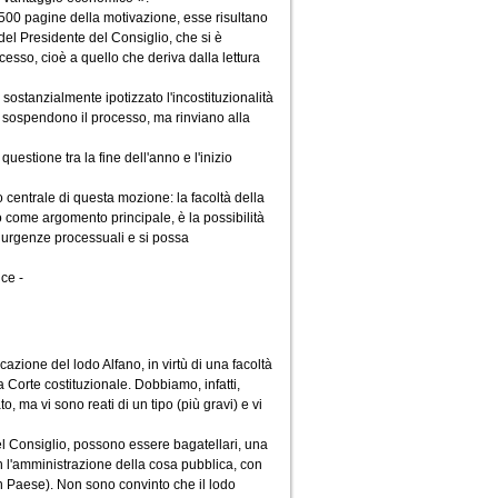
 500 pagine della motivazione, esse risultano
del Presidente del Consiglio, che si è
ocesso, cioè a quello che deriva dalla lettura
ostanzialmente ipotizzato l'incostituzionalità
ici sospendono il processo, ma rinviano alla
estione tra la fine dell'anno e l'inizio
 centrale di questa mozione: la facoltà della
o come argomento principale, è la possibilità
i urgenze processuali e si possa
ce -
cazione del lodo Alfano, in virtù di una facoltà
 Corte costituzionale. Dobbiamo, infatti,
, ma vi sono reati di un tipo (più gravi) e vi
del Consiglio, possono essere bagatellari, una
 l'amministrazione della cosa pubblica, con
un Paese). Non sono convinto che il lodo