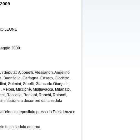
 2009
IO LEONE
maggio 2009.
i deputati Albonetti, Alessandri, Angelino
a, Buonfiglio, Carfagna, Casero, Cicchitto,
tini, Gelmini, Gibelli, Giancarlo Giorgetti,
, Meloni, Miccichè, Migliavacca, Milanato,
oni, Roccella, Romani, Ronchi, Rotondi,
o in missione a decorrere dalla seduta
all'elenco depositato presso la Presidenza e
to della seduta odierna.