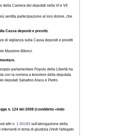
 della Camera dei deputati nella VI e VII
più sentita partecipazione al loro dolore, che
la Cassa depositi e prestiti.
di vigilanza sulla Cassa depositi e prestiti
vole Massimo Bitonci.
amentare.
 gruppo parlamentare Popolo della Libertà ha
ata con la nomina a tesoriere della deputata
ei deputati Sabatino Aracu e Pietro
egge n. 124 del 2008 (cosiddetto «lodo
ed altri n.
1-00185
sull'abrogazione della
 interventi in tema di giustizia
(Vedi l'allegato