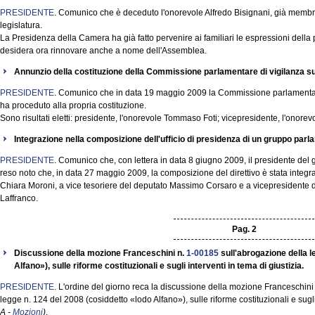
PRESIDENTE
. Comunico che è deceduto l'onorevole Alfredo Bisignani, già membro
legislatura.
La Presidenza della Camera ha già fatto pervenire ai familiari le espressioni della 
desidera ora rinnovare anche a nome dell'Assemblea.
Annunzio della costituzione della Commissione parlamentare di vigilanza sul
PRESIDENTE
. Comunico che in data 19 maggio 2009 la Commissione parlamentare 
ha proceduto alla propria costituzione.
Sono risultati eletti: presidente, l'onorevole Tommaso Foti; vicepresidente, l'onore
Integrazione nella composizione dell'ufficio di presidenza di un gruppo parl
PRESIDENTE
. Comunico che, con lettera in data 8 giugno 2009, il presidente del
reso noto che, in data 27 maggio 2009, la composizione del direttivo è stata integr
Chiara Moroni, a vice tesoriere del deputato Massimo Corsaro e a vicepresidente d
Laffranco.
Pag. 2
Discussione della mozione Franceschini n.
1-00185
sull'abrogazione della l
Alfano»), sulle riforme costituzionali e sugli interventi in tema di giustizia.
PRESIDENTE
. L'ordine del giorno reca la discussione della mozione Franceschini 
legge n. 124 del 2008 (cosiddetto «lodo Alfano»), sulle riforme costituzionali e sugli
A -
Mozioni
)
.