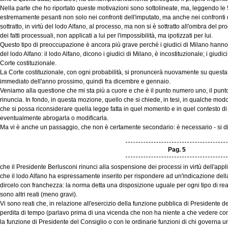
Nella parte che ho riportato queste motivazioni sono sottolineate, ma, leggendo le
estremamente pesanti non solo nei confronti dell'imputato, ma anche nei confronti 
sottratto, in virtù del lodo Alfano, al processo, ma non si è sottratto all'ombra del pr
dei fatti processuali, non applicati a lui per l'impossibilità, ma ipotizzati per lui.
Questo tipo di preoccupazione è ancora più grave perché i giudici di Milano hanno s
del lodo Alfano: il lodo Alfano, dicono i giudici di Milano, è incostituzionale; i giud
Corte costituzionale.
La Corte costituzionale, con ogni probabilità, si pronuncerà nuovamente su questa qu
immediato dell'anno prossimo, quindi fra dicembre e gennaio.
Veniamo alla questione che mi sta più a cuore e che è il punto numero uno, il punto
rinuncia. In fondo, in questa mozione, quello che si chiede, in tesi, in qualche mod
che si possa riconsiderare quella legge fatta in quel momento e in quel contesto d
eventualmente abrogarla o modificarla.
Ma vi è anche un passaggio, che non è certamente secondario: è necessario - si di
Pag. 5
che il Presidente Berlusconi rinunci alla sospensione dei processi in virtù dell'appli
che il lodo Alfano ha espressamente inserito per rispondere ad un'indicazione della
dircelo con franchezza: la norma detta una disposizione uguale per ogni tipo di reato
sono altri reati (meno gravi).
Vi sono reati che, in relazione all'esercizio della funzione pubblica di Presidente 
perdita di tempo (parlavo prima di una vicenda che non ha niente a che vedere con
la funzione di Presidente del Consiglio o con le ordinarie funzioni di chi governa 