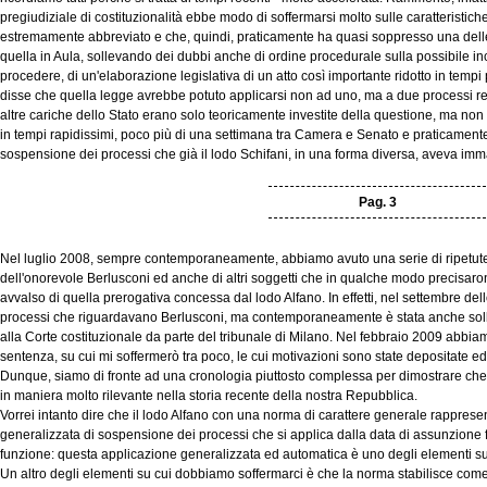
pregiudiziale di costituzionalità ebbe modo di soffermarsi molto sulle caratteristich
estremamente abbreviato e che, quindi, praticamente ha quasi soppresso una delle
quella in Aula, sollevando dei dubbi anche di ordine procedurale sulla possibile inc
procedere, di un'elaborazione legislativa di un atto così importante ridotto in temp
disse che quella legge avrebbe potuto applicarsi non ad uno, ma a due processi rel
altre cariche dello Stato erano solo teoricamente investite della questione, ma non 
in tempi rapidissimi, poco più di una settimana tra Camera e Senato e praticamente 
sospensione dei processi che già il lodo Schifani, in una forma diversa, aveva im
Pag. 3
Nel luglio 2008, sempre contemporaneamente, abbiamo avuto una serie di ripetute 
dell'onorevole Berlusconi ed anche di altri soggetti che in qualche modo precisaro
avvalso di quella prerogativa concessa dal lodo Alfano. In effetti, nel settembre dell
processi che riguardavano Berlusconi, ma contemporaneamente è stata anche sollev
alla Corte costituzionale da parte del tribunale di Milano. Nel febbraio 2009 abbiam
sentenza, su cui mi soffermerò tra poco, le cui motivazioni sono state depositate
Dunque, siamo di fronte ad una cronologia piuttosto complessa per dimostrare che
in maniera molto rilevante nella storia recente della nostra Repubblica.
Vorrei intanto dire che il lodo Alfano con una norma di carattere generale rappre
generalizzata di sospensione dei processi che si applica dalla data di assunzione f
funzione: questa applicazione generalizzata ed automatica è uno degli elementi su
Un altro degli elementi su cui dobbiamo soffermarci è che la norma stabilisce come 