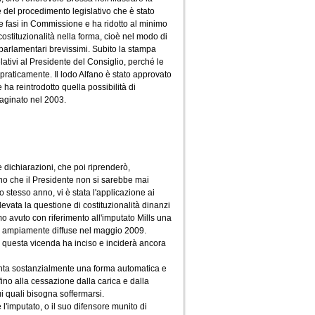
e del procedimento legislativo che è stato
 fasi in Commissione e ha ridotto al minimo
ostituzionalità nella forma, cioè nel modo di
i parlamentari brevissimi. Subito la stampa
ativi al Presidente del Consiglio, perché le
praticamente. Il lodo Alfano è stato approvato
ha reintrodotto quella possibilità di
maginato nel 2003.
dichiarazioni, che poi riprenderò,
no che il Presidente non si sarebbe mai
o stesso anno, vi è stata l'applicazione ai
ata la questione di costituzionalità dinanzi
o avuto con riferimento all'imputato Mills una
 ed ampiamente diffuse nel maggio 2009.
 questa vicenda ha inciso e inciderà ancora
senta sostanzialmente una forma automatica e
ino alla cessazione dalla carica e dalla
i quali bisogna soffermarsi.
l'imputato, o il suo difensore munito di