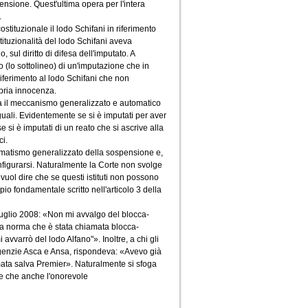
ensione. Quest'ultima opera per l'intera
.
stituzionale il lodo Schifani in riferimento
stituzionalità del lodo Schifani aveva
ul diritto di difesa dell'imputato. A
so (lo sottolineo) di un'imputazione che in
iferimento al lodo Schifani che non
opria innocenza.
na il meccanismo generalizzato e automatico
uali. Evidentemente se si è imputati per aver
si è imputati di un reato che si ascrive alla
ci.
omatismo generalizzato della sospensione e,
onfigurarsi. Naturalmente la Corte non svolge
 vuol dire che se questi istituti non possono
io fondamentale scritto nell'articolo 3 della
luglio 2008: «Non mi avvalgo del blocca-
lla norma che è stata chiamata blocca-
avvarrò del lodo Alfano"». Inoltre, a chi gli
 agenzie Asca e Ansa, rispondeva: «Avevo già
mata salva Premier». Naturalmente si sfoga
te che anche l'onorevole