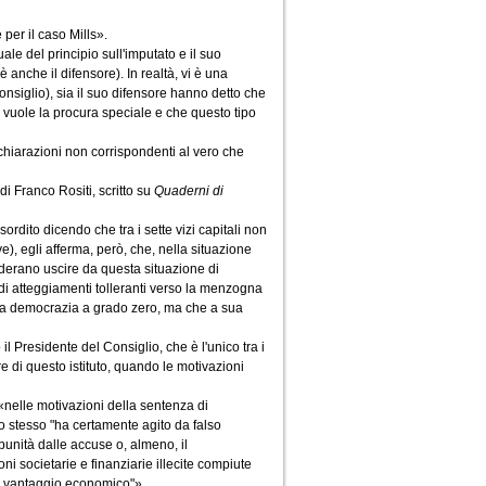
per il caso Mills».
le del principio sull'imputato e il suo
 anche il difensore). In realtà, vi è una
onsiglio), sia il suo difensore hanno detto che
ci vuole la procura speciale e che questo tipo
ichiarazioni non corrispondenti al vero che
di Franco Rositi, scritto su
Quaderni di
rdito dicendo che tra i sette vizi capitali non
e), egli afferma, però, che, nella situazione
iderano uscire da questa situazione di
di atteggiamenti tolleranti verso la menzogna
una democrazia a grado zero, ma che a sua
 Presidente del Consiglio, che è l'unico tra i
e di questo istituto, quando le motivazioni
«nelle motivazioni della sentenza di
o stesso "ha certamente agito da falso
punità dalle accuse o, almeno, il
ni societarie e finanziarie illecite compiute
te vantaggio economico"».