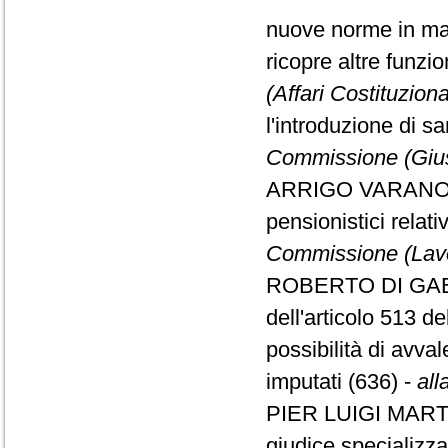
nuove norme in mate
ricopre altre funzio
(Affari Costituziona
l'introduzione di s
Commissione (Gius
ARRIGO VARANO, da
pensionistici relat
Commissione (Lav
ROBERTO DI GAETA
dell'articolo 513 de
possibilità di avval
imputati (636) -
all
PIER LUIGI MARTINE
giudice specializza