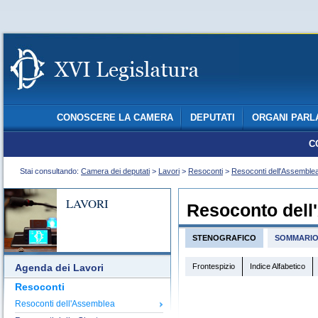
CONOSCERE LA CAMERA
DEPUTATI
ORGANI PARL
C
Stai consultando:
Camera dei deputati
>
Lavori
>
Resoconti
>
Resoconti dell'Assemble
LAVORI
Resoconto dell
STENOGRAFICO
SOMMARI
Frontespizio
Indice Alfabetico
Agenda dei Lavori
Resoconti
Resoconti dell'Assemblea