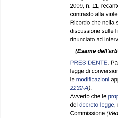
2009, n. 11, recant
contrasto alla viol
Ricordo che nella 
discussione sulle l
rinunciato ad interv
(Esame dell'art
PRESIDENTE
. Pa
legge di conversi
le
modificazioni
app
2232-A
)
.
Avverto che le
pro
del
decreto-legge
,
Commissione
(Ved