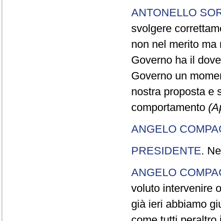
ANTONELLO SO
svolgere correttam
non nel merito ma n
Governo ha il dove
Governo un momento
nostra proposta e s
comportamento
(A
ANGELO COMP
PRESIDENTE
. Ne
ANGELO COMP
voluto intervenire o
già ieri abbiamo g
come tutti peraltro 