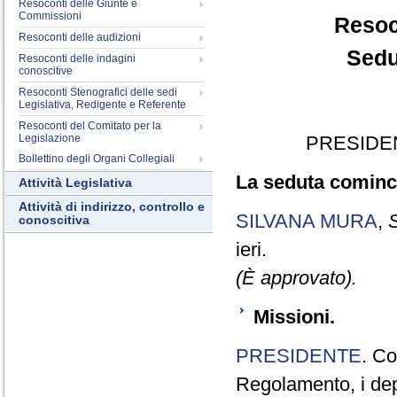
Resoconti delle Giunte e
Commissioni
Resoc
Resoconti delle audizioni
Sedu
Resoconti delle indagini
conoscitive
Resoconti Stenografici delle sedi
Legislativa, Redigente e Referente
Resoconti del Comitato per la
Legislazione
PRESIDE
Bollettino degli Organi Collegiali
La seduta cominci
Attività Legislativa
Attività di indirizzo, controllo e
SILVANA MURA
,
S
conoscitiva
ieri.
(È approvato).
Missioni.
PRESIDENTE
. Co
Regolamento, i dep