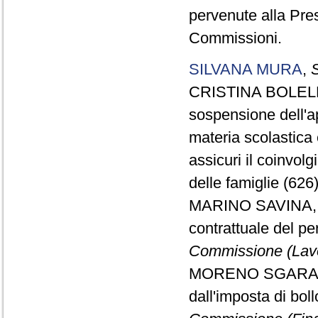
pervenute alla Pre
Commissioni.
SILVANA MURA
,
S
CRISTINA BOLELLI, 
sospensione dell'ap
materia scolastica 
assicuri il coinvolg
delle famiglie (626
MARINO SAVINA, da
contrattuale del per
Commissione (Lav
MORENO SGARALLIN
dall'imposta di bol