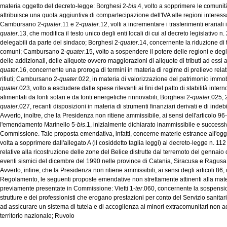
materia oggetto del decreto-legge: Borghesi 2-
bis
.4, volto a sopprimere le comun
attribuisce una quota aggiuntiva di compartecipazione dell'IVA alle regioni interessa
Cambursano 2-
quater
.11 e 2-
quater
.12, volti a incrementare i trasferimenti erarial
quater
.13, che modifica il testo unico degli enti locali di cui al decreto legislativo n
delegabili da parte del sindaco; Borghesi 2-
quater
.14, concernente la riduzione di 
comuni; Cambursano 2-
quater
.15, volto a sospendere il potere delle regioni e degli
delle addizionali, delle aliquote ovvero maggiorazioni di aliquote di tributi ad essi
quater
.16, concernente una proroga di termini in materia di regime di prelievo relat
rifiuti; Cambursano 2-
quater
.022, in materia di valorizzazione del patrimonio imm
quater
.023, volto a escludere dalle spese rilevanti ai fini del patto di stabilità inter
alimentati da fonti solari e da fonti energetiche rinnovabili; Borghesi 2-
quater
.025, 
quater
.027, recanti disposizioni in materia di strumenti finanziari derivati e di indeb
Avverto, inoltre, che la Presidenza non ritiene ammissibile, ai sensi dell'articolo 96-
l'emendamento Marinello 5-
bis
.1, inizialmente dichiarato inammissibile e succes
Commissione. Tale proposta emendativa, infatti, concerne materie estranee all'o
volta a sopprimere dall'allegato A (il cosiddetto taglia leggi) al decreto-legge n. 112
relative alla ricostruzione delle zone del Belice distrutte dal terremoto del gennai
eventi sismici del dicembre del 1990 nelle province di Catania, Siracusa e Ragusa
Avverto, infine, che la Presidenza non ritiene ammissibili, ai sensi degli articoli 86
Regolamento, le seguenti proposte emendative non strettamente attinenti alla mat
previamente presentate in Commissione: Vietti 1-
ter
.060, concernente la sospensio
strutture e dei professionisti che erogano prestazioni per conto del Servizio sanit
ad assicurare un sistema di tutela e di accoglienza ai minori extracomunitari non a
territorio nazionale; Ruvolo