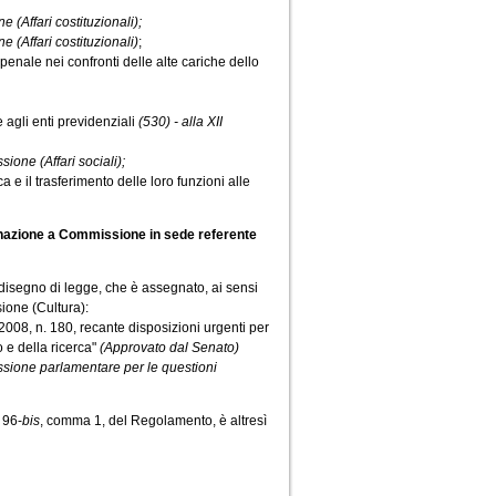
e (Affari costituzionali);
e (Affari costituzionali)
;
enale nei confronti delle alte cariche dello
 agli enti previdenziali
(530) - alla XII
sione (Affari sociali);
e il trasferimento delle loro funzioni alle
gnazione a Commissione in sede referente
 disegno di legge, che è assegnato, ai sensi
ione (Cultura):
008, n. 180, recante disposizioni urgenti per
io e della ricerca"
(Approvato dal Senato)
ommissione parlamentare per le questioni
 96-
bis
, comma 1, del Regolamento, è altresì