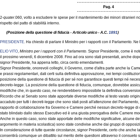
Pag. 4
2-
quater
.060, volto a escludere le spese per il mantenimento dei minori stranieri non
rispetto del patto di stabilità interno.
(Posizione della questione di fiducia - Articolo unico - A.C.
1891
)
PRESIDENTE
. Ha chiesto di parlare il Ministro per i rapporti con il Parlamento. Ne 
ELIO VITO
,
Ministro per i rapporti con il Parlamento
. Signor Presidente, come è noto
il prossimo venerdì, 6 dicembre 2008. Fino ad ora sono stati presentati, anche dopo 
signor Presidente, ha appena letto, circa cento emendamenti.
Signor Presidente, onorevoli colleghi, il Governo, come d'altra parte anche la Camer
e prassi regolamentari, dati certi sulla definitiva approvazione, nei tempi costituzi
posizione della questione di fiducia di per sé non garantisce questi tempi né nece
decreto-legge. La posizione della questione di fiducia, comunque, dovrebbe assicu
modifiche che, in questo caso, ne renderebbero impossibile la definitiva conversion
Ricordo che al Senato sono state apportate diverse modifiche al testo varato origi
accaduto per tutti i decreti-legge che sono stati posti all'attenzione del Parlamento,
rapporto di collaborazione fra Governo e Camere perché nessun decreto-legge di q
stato blindato dallo stesso Esecutivo ed è una giusta prerogativa delle Camere mod
Anche in questo caso, sono state apportate delle modifiche significative, alcune del
argomento in materia scolastica) sono state condivise anche dai gruppi di opposiz
In considerazione di tutte queste circostanze, signor Presidente, certo che anche la
consentirà comunque un dibattito sul merito delle questioni attraverso il consueto 