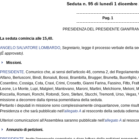
Seduta n. 95 di lunedì 1 dicembre
Pag. 1
PRESIDENZA DEL PRESIDENTE GIANFRAN
La seduta comincia alle 15,40.
ANGELO SALVATORE LOMBARDO
,
Segretario,
legge il processo verbale della s
(È approvato).
Missioni.
PRESIDENTE
. Comunico che, ai sensi dell'articolo 46, comma 2, del Regolamento, 
Alfano, Berlusconi, Bindi, Bonaiuti, Bossi, Brambilla, Brugger, Brunetta, Buonfiglio,
Cosentino, Cossiga, Cota, Craxi, Crimi, Crosetto, Gianni Farina, Fassino, Fitto, Fratti
Leone, Lo Monte, Lupi, Malgieri, Mantovano, Maroni, Martini, Melchiorre, Meloni, 
Roccella, Romani, Ronchi, Rotondi, Soro, Stefani, Stucchi, Tremonti, Urso, Vegas, Vi
missione a decorrere dalla ripresa pomeridiana della seduta.
Pertanto i deputati in missione sono complessivamente cinquantanove, come risulta
Presidenza e che sarà pubblicato nell'
allegato A
al resoconto della seduta odierna
Ulteriori comunicazioni all'Assemblea saranno pubblicate nell'
allegato A
al resocon
Annunzio di petizioni.