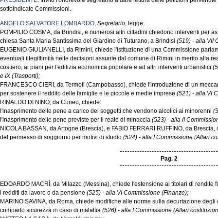
PRESIDENTE
. Invito l'onorevole segretario a dare lettura delle petizioni pervenu
sottoindicate Commissioni.
ANGELO SALVATORE LOMBARDO
,
Segretario
, legge:
POMPILIO COSMA, da Brindisi, e numerosi altri cittadini chiedono interventi per as
chiesa Santa Maria Santissima del Giardino di Tuturano, a Brindisi
(519) - alla VI
EUGENIO GIULIANELLI, da Rimini, chiede l'istituzione di una Commissione parlame
eventuali illegittimità nelle decisioni assunte dal comune di Rimini in merito alla r
costiero, ai piani per l'edilizia economica popolare e ad altri interventi urbanistici
(5
e IX (Trasporti);
FRANCESCO CIERI, da Termoli (Campobasso), chiede l'introduzione di un meccani
per sostenere il reddito delle famiglie e le piccole e medie imprese
(521) - alla VI
RINALDO DI NINO, da Cuneo, chiede:
l'inasprimento delle pene a carico dei soggetti che vendono alcolici ai minorenni
(
l'inasprimento delle pene previste per il reato di minaccia
(523) - alla II Commission
NICOLA BASSAN, da Artogne (Brescia), e FABIO FERRARI RUFFINO, da Brescia, chi
del permesso di soggiorno per motivi di studio
(524) - alla I Commissione (Affari cos
Pag. 2
EDOARDO MACRÌ, da Milazzo (Messina), chiede l'estensione ai titolari di rendite fon
i redditi da lavoro o da pensione
(525) - alla VI Commissione (Finanze);
MARINO SAVINA, da Roma, chiede modifiche alle norme sulla decurtazione degli em
comparto sicurezza in caso di malattia
(526) - alla I Commissione (Affari costituzion