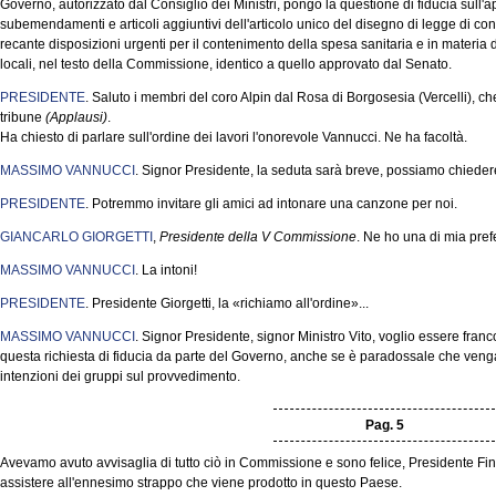
Governo, autorizzato dal Consiglio dei Ministri, pongo la questione di fiducia su
subemendamenti e articoli aggiuntivi dell'articolo unico del disegno di legge di co
recante disposizioni urgenti per il contenimento della spesa sanitaria e in materia 
locali, nel testo della Commissione, identico a quello approvato dal Senato.
PRESIDENTE
. Saluto i membri del coro Alpin dal Rosa di Borgosesia (Vercelli), ch
tribune
(Applausi)
.
Ha chiesto di parlare sull'ordine dei lavori l'onorevole Vannucci. Ne ha facoltà.
MASSIMO VANNUCCI
. Signor Presidente, la seduta sarà breve, possiamo chiedere
PRESIDENTE
. Potremmo invitare gli amici ad intonare una canzone per noi.
GIANCARLO GIORGETTI
,
Presidente della V Commissione
. Ne ho una di mia pref
MASSIMO VANNUCCI
. La intoni!
PRESIDENTE
. Presidente Giorgetti, la «richiamo all'ordine»...
MASSIMO VANNUCCI
. Signor Presidente, signor Ministro Vito, voglio essere fra
questa richiesta di fiducia da parte del Governo, anche se è paradossale che ve
intenzioni dei gruppi sul provvedimento.
Pag. 5
Avevamo avuto avvisaglia di tutto ciò in Commissione e sono felice, Presidente Fini,
assistere all'ennesimo strappo che viene prodotto in questo Paese.