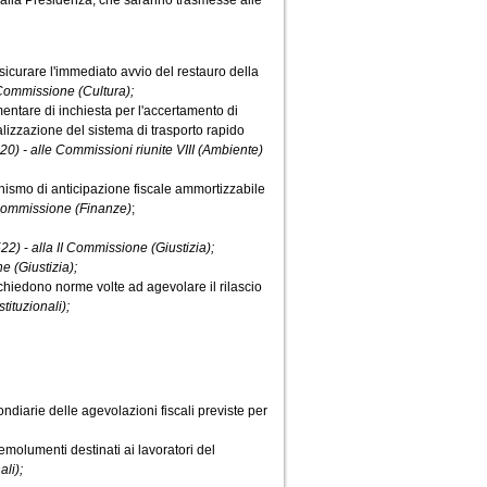
te alla Presidenza, che saranno trasmesse alle
sicurare l'immediato avvio del restauro della
I Commissione (Cultura);
ntare di inchiesta per l'accertamento di
ealizzazione del sistema di trasporto rapido
20) - alle Commissioni riunite VIII (Ambiente)
smo di anticipazione fiscale ammortizzabile
 Commissione (Finanze)
;
522)
-
alla II Commissione (Giustizia);
e (Giustizia);
edono norme volte ad agevolare il rilascio
tituzionali);
diarie delle agevolazioni fiscali previste per
olumenti destinati ai lavoratori del
ali);