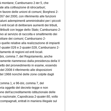
ità montane; Cambursano 2-
ter
.5, che
te alla coltivazione di idrocarburi;
i in favore delle unioni di comuni; Borghesi 2-
. 267 del 2000, con riferimento alle funzioni
taluni adempimenti amministrativi per i piccoli
 enti locali di deliberare aumenti dei tributi,
 attribuiti con legge dello Stato; Cambursano 2-
ivo al servizio di raccolta e smaltimento dei
obiliare dei comuni; Cambursano 2-
no quelle relative alla realizzazione di impianti
2-
quater
.026 e 2-
quater
.028, Cambursano 2-
itamento di regioni ed enti locali.
bis
, comma 7, del Regolamento, anche
sivamente riammesso dalla presidenza della V
ggetto del provvedimento in esame, essendo
 del 2008 il riferimento alle disposizioni
o del 1968 nonché delle zone colpite dagli
.
, comma 1, e 96-
bis
, comma 7, del
eria oggetto del decreto-legge e non
ne dell'accreditamento istituzionale delle
ario nazionale; Capodicasa 2-
quater
.60, volto
ccompagnati, entrati in maniera illegale sul