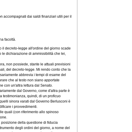
 accompagnati dai saldi finanziari utili per il
ha facoltà.
 il decreto-legge all'ordine del giorno scade
le dichiarazione di ammissibilità che lei,
a, non possiede, stante le attuali previsioni
onali, del decreto-legge. Mi rendo conto che la
ssariamente abbrevia i tempi di esame del
rare che al testo non siano apportate
e con un'altra lettura dal Senato.
nariamente dal Governo, come d'altra parte è
 a testimonianza, quindi, di un proficuo
uelli sinora varati dal Governo Berlusconi è
ificare i provvedimenti.
le quali (con riferimento allo spinoso
ione.
 posizione della questione di fiducia
strumento degli ordini del giorno, a nome del