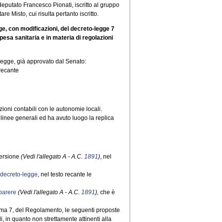
eputato Francesco Pionati, iscritto al gruppo
 Misto, cui risulta pertanto iscritto.
ge, con modificazioni, del decreto-legge 7
pesa sanitaria e in materia di regolazioni
 legge, già approvato dal Senato:
recante
zioni contabili con le autonomie locali.
linee generali ed ha avuto luogo la replica
versione
(Vedi l'allegato A - A.C.
1891
)
, nel
decreto-legge
, nel testo recante le
parere
(Vedi l'allegato A - A.C.
1891
),
che è
ma 7, del Regolamento, le seguenti proposte
 in quanto non strettamente attinenti alla