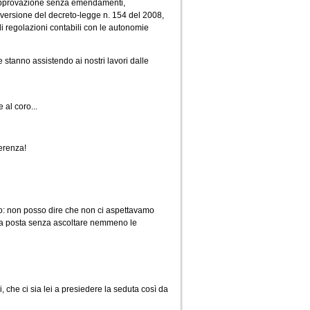
ll'approvazione senza emendamenti,
nversione del decreto-legge n. 154 del 2008,
di regolazioni contabili con le autonomie
e stanno assistendo ai nostri lavori dalle
 al coro...
erenza!
nco: non posso dire che non ci aspettavamo
nga posta senza ascoltare nemmeno le
 che ci sia lei a presiedere la seduta così da