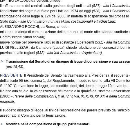
MATTEO LA CARA, da Vercelli, chiede:
il rafforzamento dei controlli sulla gestione degli enti locali
(527) - alla I Commission
l'abolizione del segreto di Stato per i fatti dal 1974 ad oggi
(528) - alla I Commission
l'abrogazione della legge n. 124 del 2008, in materia di sospensione del processo p
Stato
(529) - alle Commissioni riunite I (Affari costituzionali) e II (Giustizia)
;
ALESSANDRO ROCCHI, da Roma, chiede:
misure in materia di comunicazione delle denunce di morte alle aziende sanitarie e
Commissione (Affari sociali);
nuove norme per prevenire l'abuso di sostanze stupefacenti
(531) - alla XII Commis
LUIGI PELLIZZARI, da Camaiore (Lucca), chiede l'abolizione dei consorzi di bonifica 
province o alle regioni
(532) - alla XIII Commissione (Agricoltura).
Trasmissione dal Senato di un disegno di legge di conversione e sua asse
(ore 15,43).
PRESIDENTE
. Il Presidente del Senato ha trasmesso alla Presidenza, il seguente
dell'articolo 96-
bis
, comma 1, del Regolamento, in sede referente, alla VII Commiss
S. 1197 "Conversione in legge, con modificazioni, del decreto-legge 10 novembre 2
il diritto allo studio, la valorizzazione del merito e la qualità del sistema universitar
(1966) -
Parere delle Commissioni I, II, III, IV, V, VIII, IX, X, XI, XII, XIII e della C
regionali.
Il suddetto disegno di legge, ai fini dell'espressione del parere previsto dall'articolo
assegnato al Comitato per la legislazione.
Modifica nella composizione di gruppi parlamentari.