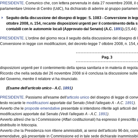
PRESIDENTE
. Comunico che, con lettera pervenuta in data 27 novembre 2008, il d
parlamentare Unione di Centro (UdC), ha dichiarato di aderire al gruppo parlamentare
Seguito della discussione del disegno di legge: S. 1083 - Conversione in leg
ottobre 2008, n. 154, recante disposizioni urgenti per il contenimento della s
contabili con le autonomie locali (Approvato dal Senato) (A.C.
1891
)
(15,44)
.
PRESIDENTE
. L'ordine del giorno reca il seguito della discussione del disegno di
Conversione in legge con modificazioni, del decreto-legge 7 ottobre 2008, n. 154, 
Pag. 3
disposizioni urgenti per il contenimento della spesa sanitaria e in materia di regola
Ricordo che nella seduta del 26 novembre 2008 si è conclusa la discussione sulle 
del Governo, mentre il relatore vi ha rinunciato.
(Esame dell'articolo unico - A.C.
1891
)
PRESIDENTE
. Passiamo all'esame dell'
articolo unico
del disegno di legge di con
testo recante le
modificazioni
apportate dal Senato
(Vedi l'allegato A - A.C.
1891
)
.
Avverto che le
proposte emendative
presentate si intendono riferite agli articoli del
modificazioni apportate dal Senato
(Vedi l'allegato A - A.C.
1891
)
.
Avverto altresì che la I Commissione (Affari costituzionali) ha espresso il prescritto
distribuito in fotocopia.
Avverto che la Presidenza non ritiene ammissibili, ai sensi dell'articolo 96-
bis
, com
emendative, già presentate in Commissione ed in tale sede dichiarate inammissibili,