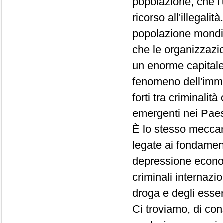
popolazione, che l'
ricorso all'illegalit
popolazione mondia
che le organizzazion
un enorme capitale
fenomeno dell'immi
forti tra criminalit
emergenti nei Paesi
È lo stesso meccan
legate ai fondamenta
depressione econom
criminali internazion
droga e degli esse
Ci troviamo, di co