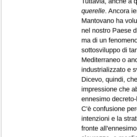
Tuttavia, anche a q
querelle
. Ancora ie
Mantovano ha volut
nel nostro Paese da
ma di un fenomeno d
sottosviluppo di tan
Mediterraneo o anc
industrializzato e 
Dicevo, quindi, che
impressione che ab
ennesimo decreto-
C'è confusione per
intenzioni e la str
fronte all'ennesim