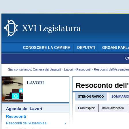
CONOSCERE LA CAMERA
DEPUTATI
ORGANI PARL
C
Stai consultando:
Camera dei deputati
>
Lavori
>
Resoconti
>
Resoconti dell'Assemble
LAVORI
Resoconto dell
STENOGRAFICO
SOMMARI
Frontespizio
Indice Alfabetico
Agenda dei Lavori
Resoconti
Resoconti dell'Assemblea