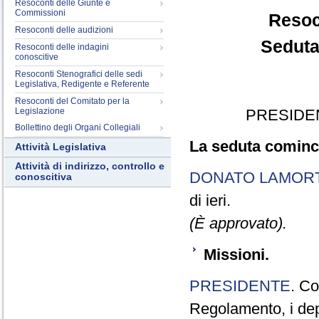
Resoconti delle Giunte e
Commissioni
Resoc
Resoconti delle audizioni
Seduta
Resoconti delle indagini
conoscitive
Resoconti Stenografici delle sedi
Legislativa, Redigente e Referente
Resoconti del Comitato per la
Legislazione
PRESIDE
Bollettino degli Organi Collegiali
La seduta cominci
Attività Legislativa
Attività di indirizzo, controllo e
DONATO LAMOR
conoscitiva
di ieri.
(È approvato).
Missioni.
PRESIDENTE
. Co
Regolamento, i depu