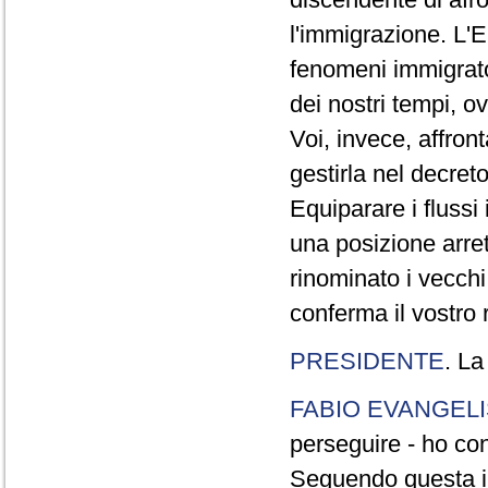
l'immigrazione. L'E
fenomeni immigrato
dei nostri tempi, o
Voi, invece, affront
gestirla nel decret
Equiparare i fluss
una posizione arret
rinominato i vecchi
conferma il vostro r
PRESIDENTE
. La
FABIO EVANGELI
perseguire - ho con
Seguendo questa im