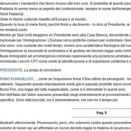
denunciare i clandestini che fanno ricorso alle loro cure. Si potrebbe di questo pas
Padania di venire meno al segreto del confessionale, sempre in nome dell'emerg
Nord Padania)
.
Siete in ritardo culturale rispetto all'Europa e al mondo.
Quando la luna di miele finirà, perché finirà e sta finendo - lo dico al Presidente, al 
ne renderà conto.
Mentre gli Stati Uniti eleggono un Presidente nero alla Casa Bianca, discendente 
nazionale per l'immigrazione. L'Europa cerca politiche comuni per controllare i fe
che sono: una costante dei nostri tempi, ovvero una caratteristica fisiologica del n
l'immigrazione la necessità di controllarla e di gestirla nel decreto-legge sulla crim
flussi immigratori ad un'emergenza criminale rappresenta una posizione arretrata e 
rinominato i vecchi CPT come centri di identificazione e di espulsione conferma il vo
PRESIDENTE
. La prego di concludere.
FABIO EVANGELISTI
. ... come se l'espulsione fosse il fine ultimo da perseguire - ho
ottenere. Seguendo questa impostazione avete già in passato prodotto danni enorm
Bossi-Fini, una legge del tutto inapplicabile, come si è dimostrato in questi anni.
Noi dell'Italia dei Valori avevamo presentato degli emendamenti al provvedimento i
specifica. Sono stati bocciati, ma li ripresenteremo, ora non ho il tempo per
Pag. 5
illustrarli ulteriormente. Preannuncio, però, che voteremo contro questo provvedi
saremo di nuovo qui ad affrontare un nuovo decreto-legge in materia di sicurezza 