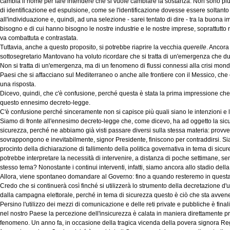
cambia il nome per fare intendere che si vuole cambiare la sostanza. Non sono pi
di identificazione ed espulsione, come se l'identificazione dovesse essere soltanto 
all'individuazione e, quindi, ad una selezione - sarei tentato di dire - tra la buona
bisogno e di cui hanno bisogno le nostre industrie e le nostre imprese, soprattutto
va combattuta e contrastata.
Tuttavia, anche a questo proposito, si potrebbe riaprire la vecchia
querelle
. Ancora 
sottosegretario Mantovano ha voluto ricordare che si tratta di un'emergenza che du
Non si tratta di un'emergenza, ma di un fenomeno di flussi connessi alla crisi mondia
Paesi che si affacciano sul Mediterraneo o anche alle frontiere con il Messico, che 
una risposta.
Dicevo, quindi, che c'è confusione, perché questa è stata la prima impressione ch
questo ennesimo decreto-legge.
C'è confusione perché sinceramente non si capisce più quali siano le intenzioni e l
Siamo di fronte all'ennesimo decreto-legge che, come dicevo, ha ad oggetto la sic
sicurezza, perché ne abbiamo già visti passare diversi sulla stessa materia: provve
sovrappongono e inevitabilmente, signor Presidente, finiscono per contraddirsi. Si
procinto della dichiarazione di fallimento della politica governativa in tema di sicur
potrebbe interpretare la necessità di intervenire, a distanza di poche settimane, 
stesso tema? Nonostante i continui interventi, infatti, siamo ancora allo stadio dell
Allora, viene spontaneo domandare al Governo: fino a quando resteremo in questa
Credo che si continuerà così finché si utilizzerà lo strumento della decretazione d
dalla campagna elettorale, perché in tema di sicurezza questo è ciò che sta avven
Persino l'utilizzo dei mezzi di comunicazione e delle reti private e pubbliche è fin
nel nostro Paese la percezione dell'insicurezza è calata in maniera direttamente p
fenomeno. Un anno fa, in occasione della tragica vicenda della povera signora Reggi