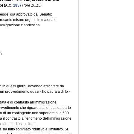
rtamento di reati, di contrasto alla
o) (A.C.
1857
)
(ore 10,15)
.
 legge, già approvato dal Senato:
recante misure urgenti in materia di
'immigrazione clandestina.
à.
io in questi giorni, dovendo affrontare da
e un provvedimento quasi - ho paura a dirlo -
zata e di contrasto all'immigrazione
ovvedimento che riguarda la tenuta, da parte
invio di un contingente non superiore alle 500
da il contrasto al fenomeno dell'immigrazione
ficazione ed espulsione.
 sia tutto sommato riduttivo e limitativo. Si