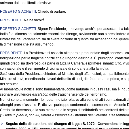
arrivano dalle emittenti televisive.
ROBERTO GIACHETTI
. Chiedo di parlare.
PRESIDENTE
. Ne ha facoltà.
ROBERTO GIACHETTI
. Signor Presidente, intervengo anch'io per associarmi a tal
India è di dimensioni talmente enormi che ritengo, ovviamente non a prescindere da
l'interesse del Parlamento sia di avere nozione di quanto sta accadendo nel quadr
la dimensione che sta assumendo.
PRESIDENTE
. La Presidenza si associa alle parole pronunciate dagli onorevoli col
indignazione per le tragiche notizie che giungono dall'India. È, purtroppo, conferm
quindi credo sia doveroso, da parte di tutta la Camera, esprimere, innanzitutto, vi
connazionale e il sentimento di vicinanza e di solidarietà alla famiglia.
Sarà cura della Presidenza chiedere al Ministro degli affari esteri, compatibilmente
Ministro si trovi, coordinando i lavori dell'unità di crisi, di riferire quanto prima, e 
dei deputati.
Al momento, le notizie sono frammentarie, come naturale in questi casi, ma è indubb
segnare un'ulteriore
escalation
delle tragiche vicende del terrorismo.
Non ci sono al momento - lo ripeto - notizie relative alla sorte di altri connazionali 
alberghi presi d'assalto. È, dicevo, purtroppo confermata la scomparsa di Antonio 
Credo sia doveroso, alla sua memoria e in segno di solidarietà nei confronti della 
(Si leva in piedi e, con lui, l'intera Assemblea e i membri del Governo. L'Assemblea
Seguito della discussione del disegno di legge: S. 1072 - Conversione in leg