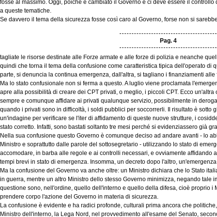
fosse al massimo. Oggi, poiché è cambiato il Governo e ci deve essere il controllo d
a queste tematiche.
Se davvero il tema della sicurezza fosse così caro al Governo, forse non si sarebb
Pag. 4
tagliate le risorse destinate alle Forze armate e alle forze di polizia e neanche quel
quindi che torna il tema della confusione come caratteristica tipica dell'operato d
parte, si denuncia la continua emergenza, dall'altra, si tagliano i finanziamenti alle 
Ma lo stato confusionale non si ferma a questo. A luglio viene proclamata l'emerge
apre alla possibilità di creare dei CPT privati, o meglio, i piccoli CPT. Ecco un'alt
sempre e comunque affidare ai privati qualunque servizio, possibilmente in deroga al
quando i privati sono in difficoltà, i soldi pubblici per soccorrerli. Il risultato è sotto 
un'indagine per verificare se l'iter di affidamento di queste nuove strutture, i cosidde
stato corretto. Infatti, sono bastati soltanto tre mesi perché si evidenziassero già 
Nella sua confusione questo Governo è comunque deciso ad andare avanti - lo abbi
Ministro e soprattutto dalle parole del sottosegretario - utilizzando lo stato di emer
accomodare, in barba alle regole e ai controlli necessari, e ovviamente affidando ai
tempi brevi in stato di emergenza. Insomma, un decreto dopo l'altro, un'emergenza
Ma la confusione del Governo va anche oltre: un Ministro dichiara che lo Stato ital
in guerra, mentre un altro Ministro dello stesso Governo minimizza, negando tale i
questione sono, nell'ordine, quello dell'interno e quello della difesa, cioè proprio 
prendere corpo l'azione del Governo in materia di sicurezza.
La confusione è evidente e ha radici profonde, culturali prima ancora che politiche, 
Ministro dell'interno, la Lega Nord, nel provvedimento all'esame del Senato, secon