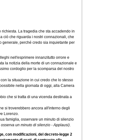
e richiesta. La tragedia che sta accadendo in
 ciò che riguarda i nostri connazionali, che
o generale, perché credo sia inquietante per
leghi nell'esprimere innanzitutto orrore e
ata la notizia della morte di un connazionale e
vissimo cordoglio per la scomparsa del nostro
 con la situazione in cui credo che lo stesso
se possibile nella giornata di oggi, alla Camera
io che si tratta di una vicenda destinata a
che si troverebbero ancora all'interno degli
De Lorenzo.
sua famiglia, osservare un minuto di silenzio
 osserva un minuto di silenzio - Applausi)
.
ge, con modificazioni, del decreto-legge 2