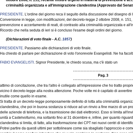
ottobre 2008, n. 151, recante misure urgenti in materia di prevenzione e acce
criminalità organizzata e all'immigrazione clandestina (Approvato dal Senat
PRESIDENTE
. L'ordine del giorno reca il seguito della discussione del disegno di
Conversione in legge, con modificazioni, del decreto-legge 2 ottobre 2008, n. 151, 
prevenzione e accertamento di reati, di contrasto alla criminalità organizzata e all
Ricordo che nella seduta di ieri si è concluso l'esame degli ordini del giorno.
(Dichiarazioni di voto finale - A.C.
1857
)
PRESIDENTE
. Passiamo alle dichiarazioni di voto finale.
Ha chiesto di parlare per dichiarazione di voto l'onorevole Evangelisti. Ne ha facolt
FABIO EVANGELISTI
. Signor Presidente, le chiedo scusa, ma c'è stato un
Pag. 3
attimo di concitazione, che tra l'altro è collegato all'impressione che ho tratto propr
vicino il decreto-legge alla nostra attenzione. Poche volte mi è capitato di avvertir
inutile come quello in esame.
Si tratta di un decreto-legge pomposamente definito di lotta alla criminalità organiz
clandestina, che poi in buona sostanza si riduce ad un rinvio a fine marzo di un pr
delle aziende di telefonia, e la trasmissione dei dati elettronici. Esso si limita all'
unità a Castelvolturno, ma soltanto fino al 31 dicembre e, infine, per quanto riguar
clandestina si limita, di fatto, alla trasformazione dei CPT nei nuovi centri di identi
Potrei partire da questi ultimi per sottolineare come sia sbagliato l'approccio e come