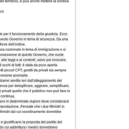
el territorio, si può anche mettere la sordina
ero
le per il funzionamento della giustizia. Ecco
i questo Governo in tema di sicurezza. Da una
forze dell'ordine.
nza nazionale in tema di immigrazione e si
ra ossessione di questo Governo, che vuole
le leggi e ai controlli, salvo poi invocare,
gli occhi di tutti: è stata da poco aperta
tti piccoli CPT, gestiti da privati sia sempre
gravissime anomalie.
amo sentito ieri dall'atteggiamento del
genza per delegificare, aggirare, semplificare,
 privati quello che il pubblico non può fare in
 continua.
iano in determinate regioni deve considerarsi
mpostazione. Pensate che i due Ministri in
i Ministri dal cui coordinamento dovrebbe
e giustificano la proposta del partito del
do cui addirittura i medici dovrebbero