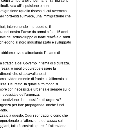
ù centri temporanei di permanenza, ma centri
finalizzata all'espulsione e non
 immigrazione (quella risorsa di cui avremmo
 nel nord-est) e, invece, una immigrazione che
ieri, intervenendo in proposito, il
ra nel nostro Paese da ormai più di 15 anni.
le del sottosviluppo di tante realtà e di tanti
chiedono al nord industrializzato e sviluppato
e abbiamo avuto affrontando l'esame di
a strategia del Governo in tema di sicurezza.
urezza, o meglio dovrebbe essere la
dimenti che si accavallano, si
amo evidentemente di fronte al fallimento o in
ezza. Del resto, in quale altro modo si
sempre con necessità e urgenza e sempre sullo
a necessità e dell'urgenza.
 condizione di necessità e di urgenza?
'urgenza per fare propaganda, anche fuori
endo.
alizzato a questo. Oggi i sondaggi dicono che
roporzionale all'attenzione dei
media
sul
ani, tutto fu costruito perché l'attenzione