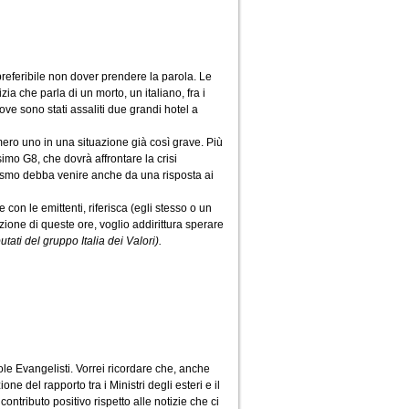
preferibile non dover prendere la parola. Le
ia che parla di un morto, un italiano, fra i
dove sono stati assaliti due grandi hotel a
umero uno in una situazione già così grave. Più
imo G8, che dovrà affrontare la crisi
rismo debba venire anche da una risposta ai
e con le emittenti, riferisca (egli stesso o un
azione di queste ore, voglio addirittura sperare
tati del gruppo Italia dei Valori).
ole Evangelisti. Vorrei ricordare che, anche
e del rapporto tra i Ministri degli esteri e il
ontributo positivo rispetto alle notizie che ci