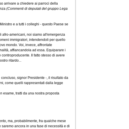
so arrivare a chiedere ai parroci della
enza
(Commenti di deputati del gruppo Lega
Ministro e a tutti i colleghi - questo Paese se
di afro-americani, noi siamo all'emergenza
nomeni immigratori, intendendoli per quello
uovo mondo. Voi, invece, affrontate
inalità, affiancandola ad essa. Equiparare i
controproducente. Il fatto stesso di avere
stro ritardo...
 concluso, signor Presidente -, il risultato da
i, come quelli rappresentati dalla legge
n esame, tratti da una nostra proposta
mento, ma, probabilmente, fra qualche mese
e saremo ancora in una fase di necessità e di