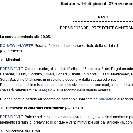
Seduta n. 94 di giovedì 27 novembr
Pag. 1
PRESIDENZA DEL PRESIDENTE GIANFRAN
La seduta comincia alle 10,05.
DONATO LAMORTE
,
Segretario,
legge il processo verbale della seduta di ieri.
(È approvato).
Missioni.
PRESIDENTE
. Comunico che, ai sensi dell'articolo 46, comma 2, del Regolamento, 
Caparini, Casini, Cicchitto, Cirielli, Donadi, Gibelli, Lo Monte, Lusetti, Mantovano
Soro, Stucchi e Vitali sono in missione a decorrere dalla seduta odierna.
Pertanto i deputati in missione sono complessivamente sessantasei, come risulta d
che sarà pubblicato nell'
allegato A
al resoconto della seduta odierna.
Ulteriori comunicazioni all'Assemblea saranno pubblicate nell'
allegato A
al resocon
Preavviso di votazioni elettroniche
(ore 10,10)
.
PRESIDENTE
. Poiché nel corso della seduta avranno luogo votazioni mediante p
momento i termini di preavviso di cinque e venti minuti previsti dall'articolo 49, 
Sull'ordine dei lavori.