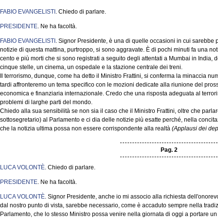
FABIO EVANGELISTI
. Chiedo di parlare.
PRESIDENTE
. Ne ha facoltà.
FABIO EVANGELISTI
. Signor Presidente, è una di quelle occasioni in cui sarebbe 
notizie di questa mattina, purtroppo, si sono aggravate. È di pochi minuti fa una notiz
cento e più morti che si sono registrati a seguito degli attentati a Mumbai in India, 
cinque stelle, un cinema, un ospedale e la stazione centrale dei treni.
Il terrorismo, dunque, come ha detto il Ministro Frattini, si conferma la minaccia n
tardi affronteremo un tema specifico con le mozioni dedicate alla riunione del pross
economica e finanziaria internazionale. Credo che una risposta adeguata al terro
problemi di larghe parti del mondo.
Chiedo alla sua sensibilità se non sia il caso che il Ministro Frattini, oltre che parlar
sottosegretario) al Parlamento e ci dia delle notizie più esatte perché, nella concit
che la notizia ultima possa non essere corrispondente alla realtà
(Applausi dei depu
Pag. 2
LUCA VOLONTÈ
. Chiedo di parlare.
PRESIDENTE
. Ne ha facoltà.
LUCA VOLONTÈ
. Signor Presidente, anche io mi associo alla richiesta dell'onorev
dal nostro punto di vista, sarebbe necessario, come è accaduto sempre nella tradizion
Parlamento, che lo stesso Ministro possa venire nella giornata di oggi a portare un c