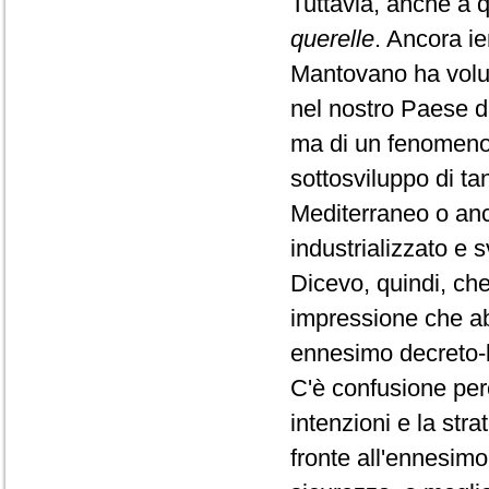
Tuttavia, anche a q
querelle
. Ancora ie
Mantovano ha volut
nel nostro Paese da
ma di un fenomeno d
sottosviluppo di tan
Mediterraneo o anc
industrializzato e 
Dicevo, quindi, che
impressione che ab
ennesimo decreto-
C'è confusione per
intenzioni e la str
fronte all'ennesim