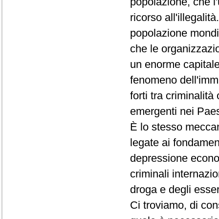
popolazione, che l'
ricorso all'illegalit
popolazione mondia
che le organizzazion
un enorme capitale
fenomeno dell'immi
forti tra criminalit
emergenti nei Paesi
È lo stesso meccan
legate ai fondamenta
depressione econom
criminali internazion
droga e degli esse
Ci troviamo, di co