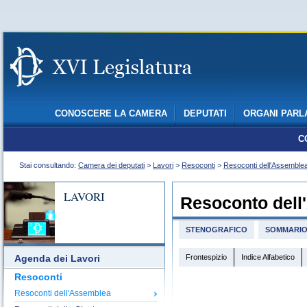
CONOSCERE LA CAMERA
DEPUTATI
ORGANI PARL
C
Stai consultando:
Camera dei deputati
>
Lavori
>
Resoconti
>
Resoconti dell'Assemble
LAVORI
Resoconto dell
STENOGRAFICO
SOMMARI
Frontespizio
Indice Alfabetico
Agenda dei Lavori
Resoconti
Resoconti dell'Assemblea