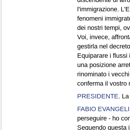
l'immigrazione. L'E
fenomeni immigrato
dei nostri tempi, o
Voi, invece, affront
gestirla nel decret
Equiparare i fluss
una posizione arret
rinominato i vecchi
conferma il vostro r
PRESIDENTE
. La
FABIO EVANGELI
perseguire - ho con
Seguendo questa im