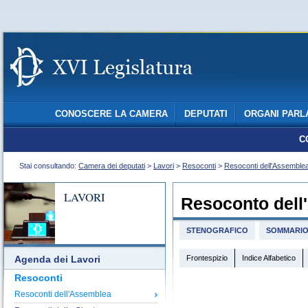
CONOSCERE LA CAMERA
DEPUTATI
ORGANI PARL
C
Stai consultando:
Camera dei deputati
>
Lavori
>
Resoconti
>
Resoconti dell'Assemble
LAVORI
Resoconto dell
STENOGRAFICO
SOMMARI
Frontespizio
Indice Alfabetico
Agenda dei Lavori
Resoconti
Resoconti dell'Assemblea