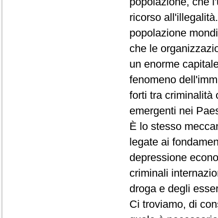
popolazione, che l'
ricorso all'illegalit
popolazione mondia
che le organizzazion
un enorme capitale
fenomeno dell'immi
forti tra criminalit
emergenti nei Paesi
È lo stesso meccan
legate ai fondamenta
depressione econom
criminali internazion
droga e degli esse
Ci troviamo, di co