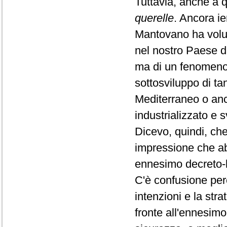
Tuttavia, anche a q
querelle
. Ancora ie
Mantovano ha volut
nel nostro Paese da
ma di un fenomeno d
sottosviluppo di tan
Mediterraneo o anc
industrializzato e 
Dicevo, quindi, che
impressione che ab
ennesimo decreto-
C'è confusione per
intenzioni e la str
fronte all'ennesim