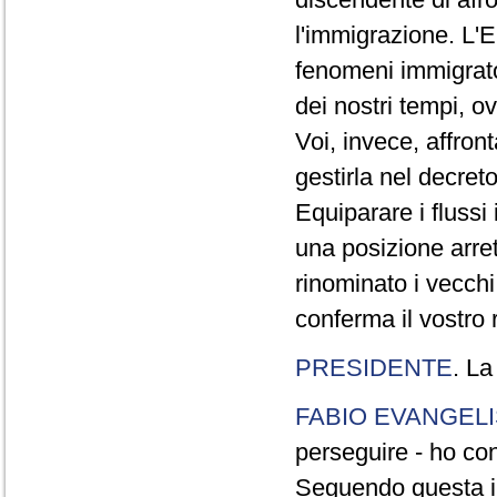
l'immigrazione. L'E
fenomeni immigrato
dei nostri tempi, o
Voi, invece, affront
gestirla nel decret
Equiparare i fluss
una posizione arret
rinominato i vecchi
conferma il vostro r
PRESIDENTE
. La
FABIO EVANGELI
perseguire - ho con
Seguendo questa im