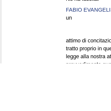
FABIO EVANGELI
un
attimo di concitazi
tratto proprio in qu
legge alla nostra a
provvedimento quasi
Si tratta di un dec
criminalità organiz
poi in buona sostan
provvedimento che 
telefonia, e la trasm