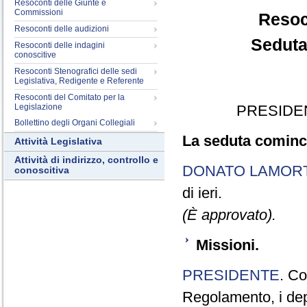
Resoconti delle Giunte e
Commissioni
Resoc
Resoconti delle audizioni
Seduta
Resoconti delle indagini
conoscitive
Resoconti Stenografici delle sedi
Legislativa, Redigente e Referente
Resoconti del Comitato per la
Legislazione
PRESIDE
Bollettino degli Organi Collegiali
La seduta cominci
Attività Legislativa
Attività di indirizzo, controllo e
DONATO LAMOR
conoscitiva
di ieri.
(È approvato).
Missioni.
PRESIDENTE
. Co
Regolamento, i depu