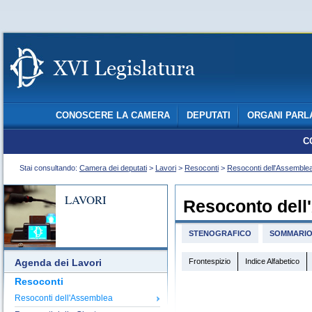
CONOSCERE LA CAMERA
DEPUTATI
ORGANI PARL
C
Stai consultando:
Camera dei deputati
>
Lavori
>
Resoconti
>
Resoconti dell'Assemble
LAVORI
Resoconto dell
STENOGRAFICO
SOMMARI
Frontespizio
Indice Alfabetico
Agenda dei Lavori
Resoconti
Resoconti dell'Assemblea