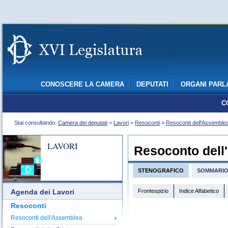
CONOSCERE LA CAMERA
DEPUTATI
ORGANI PARL
C
Stai consultando:
Camera dei deputati
>
Lavori
>
Resoconti
>
Resoconti dell'Assemble
LAVORI
Resoconto dell
STENOGRAFICO
SOMMARI
Frontespizio
Indice Alfabetico
Agenda dei Lavori
Resoconti
Resoconti dell'Assemblea