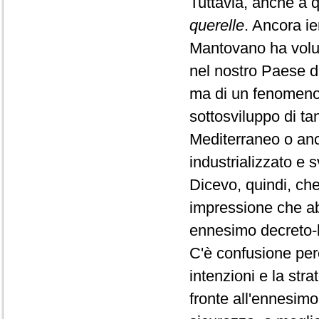
Tuttavia, anche a q
querelle
. Ancora ie
Mantovano ha volut
nel nostro Paese da
ma di un fenomeno d
sottosviluppo di tan
Mediterraneo o anc
industrializzato e 
Dicevo, quindi, che
impressione che ab
ennesimo decreto-
C'è confusione per
intenzioni e la str
fronte all'ennesim