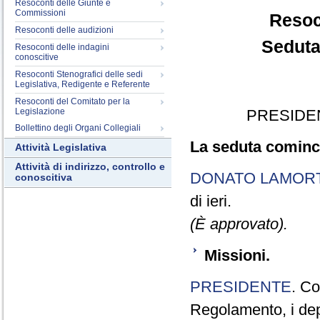
Resoconti delle Giunte e
Commissioni
Resoc
Resoconti delle audizioni
Seduta
Resoconti delle indagini
conoscitive
Resoconti Stenografici delle sedi
Legislativa, Redigente e Referente
Resoconti del Comitato per la
Legislazione
PRESIDE
Bollettino degli Organi Collegiali
La seduta cominci
Attività Legislativa
Attività di indirizzo, controllo e
DONATO LAMOR
conoscitiva
di ieri.
(È approvato).
Missioni.
PRESIDENTE
. Co
Regolamento, i depu