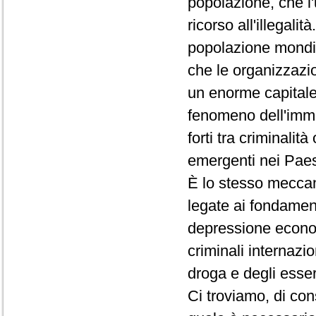
popolazione, che l'
ricorso all'illegalit
popolazione mondia
che le organizzazion
un enorme capitale
fenomeno dell'immi
forti tra criminalit
emergenti nei Paesi
È lo stesso meccan
legate ai fondamenta
depressione econom
criminali internazion
droga e degli esse
Ci troviamo, di co