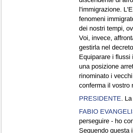
l'immigrazione. L'E
fenomeni immigrato
dei nostri tempi, o
Voi, invece, affront
gestirla nel decret
Equiparare i fluss
una posizione arret
rinominato i vecchi
conferma il vostro r
PRESIDENTE
. La
FABIO EVANGELI
perseguire - ho con
Seguendo questa im