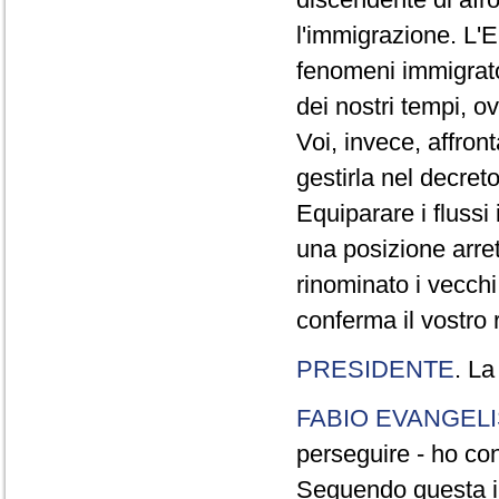
l'immigrazione. L'E
fenomeni immigrato
dei nostri tempi, o
Voi, invece, affront
gestirla nel decret
Equiparare i fluss
una posizione arret
rinominato i vecchi
conferma il vostro r
PRESIDENTE
. La
FABIO EVANGELI
perseguire - ho con
Seguendo questa im