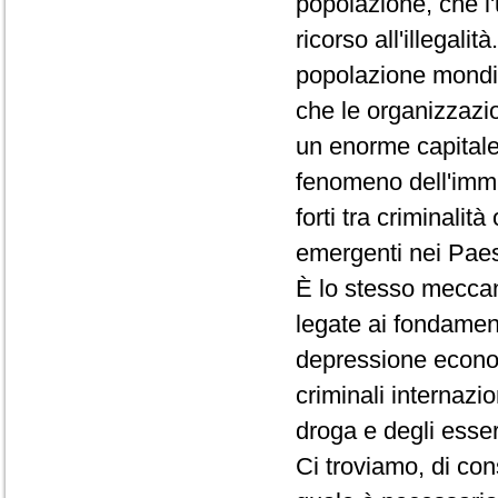
popolazione, che l'
ricorso all'illegalit
popolazione mondia
che le organizzazion
un enorme capitale
fenomeno dell'immi
forti tra criminalit
emergenti nei Paesi
È lo stesso meccan
legate ai fondamenta
depressione econom
criminali internazion
droga e degli esse
Ci troviamo, di co