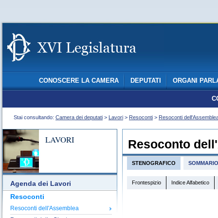
CONOSCERE LA CAMERA
DEPUTATI
ORGANI PARL
C
Stai consultando:
Camera dei deputati
>
Lavori
>
Resoconti
>
Resoconti dell'Assemble
LAVORI
Resoconto dell
STENOGRAFICO
SOMMARI
Frontespizio
Indice Alfabetico
Agenda dei Lavori
Resoconti
Resoconti dell'Assemblea