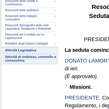
Resoconti delle Giunte e
Commissioni
Resoc
Resoconti delle audizioni
Seduta
Resoconti delle indagini
conoscitive
Resoconti Stenografici delle sedi
Legislativa, Redigente e Referente
Resoconti del Comitato per la
Legislazione
PRESIDE
Bollettino degli Organi Collegiali
La seduta cominci
Attività Legislativa
Attività di indirizzo, controllo e
DONATO LAMOR
conoscitiva
di ieri.
(È approvato).
Missioni.
PRESIDENTE
. Co
Regolamento, i depu