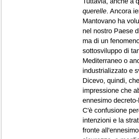
Tuttavia, anche a q
querelle
. Ancora ie
Mantovano ha volut
nel nostro Paese da
ma di un fenomeno d
sottosviluppo di tan
Mediterraneo o anc
industrializzato e 
Dicevo, quindi, che
impressione che ab
ennesimo decreto-
C'è confusione per
intenzioni e la str
fronte all'ennesim