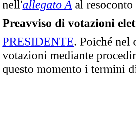
nell'
allegato A
al resoconto 
Preavviso di votazioni ele
PRESIDENTE
. Poiché nel
votazioni mediante procedi
questo momento i termini di
minuti previsti dall'artico
Sull'ordine dei lavori.
FABIO EVANGELISTI
. Ch