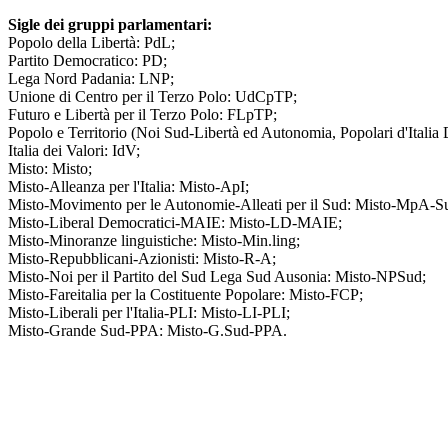
Sigle dei gruppi parlamentari:
Popolo della Libertà: PdL;
Partito Democratico: PD;
Lega Nord Padania: LNP;
Unione di Centro per il Terzo Polo: UdCpTP;
Futuro e Libertà per il Terzo Polo: FLpTP;
Popolo e Territorio (Noi Sud-Libertà ed Autonomia, Popolari d'Ita
Italia dei Valori: IdV;
Misto: Misto;
Misto-Alleanza per l'Italia: Misto-ApI;
Misto-Movimento per le Autonomie-Alleati per il Sud: Misto-MpA-S
Misto-Liberal Democratici-MAIE: Misto-LD-MAIE;
Misto-Minoranze linguistiche: Misto-Min.ling;
Misto-Repubblicani-Azionisti: Misto-R-A;
Misto-Noi per il Partito del Sud Lega Sud Ausonia: Misto-NPSud;
Misto-Fareitalia per la Costituente Popolare: Misto-FCP;
Misto-Liberali per l'Italia-PLI: Misto-LI-PLI;
Misto-Grande Sud-PPA: Misto-G.Sud-PPA.