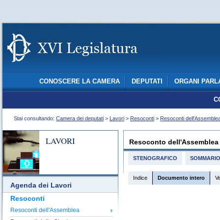
CONOSCERE LA CAMERA
DEPUTATI
ORGANI PARL
C
Stai consultando:
Camera dei deputati
>
Lavori
>
Resoconti
>
Resoconti dell'Assemble
LAVORI
Resoconto dell'Assemblea
STENOGRAFICO
SOMMARI
Indice
Documento intero
V
Agenda dei Lavori
Resoconti
Resoconti dell'Assemblea